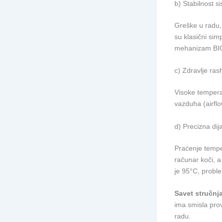
b) Stabilnost s
Greške u radu, 
su klasični si
mehanizam BIOS
c) Zdravlje ra
Visoke temperat
vazduha (airflo
d) Precizna dij
Praćenje tempe
računar koči, a
je 95°C, proble
Savet stručnj
ima smisla pro
radu.