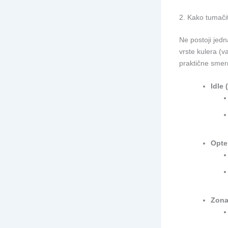
2. Kako tumači
Ne postoji jedn
vrste kulera (v
praktične smer
Idle 
Opte
Zona