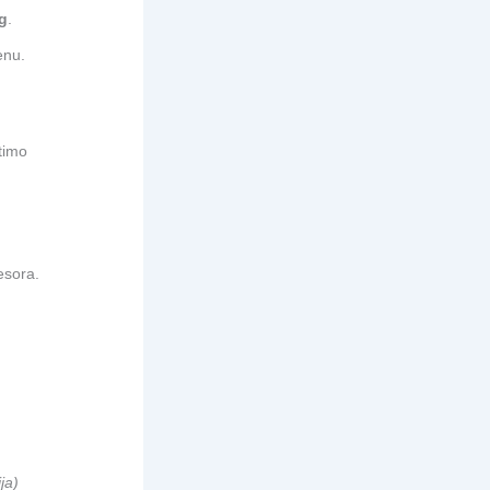
g
.
enu.
timo
esora.
ja)