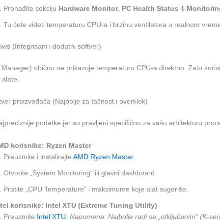
Pronađite sekciju
Hardware Monitor
,
PC Health Status
ili
Monitorin
Tu ćete videti temperaturu CPU-a i brzinu ventilatora u realnom vrem
ws (Integrisani i dodatni softver)
Manager) obično ne prikazuje temperaturu CPU-a direktno. Zato koris
 alate.
tver proizvođača (Najbolje za tačnost i overklok)
najpreciznije podatke jer su pravljeni specifično za vašu arhitekturu proc
MD korisnike: Ryzen Master
Preuzmite i instalirajte
AMD Ryzen Master
.
Otvorite „System Monitoring“ ili glavni dashboard.
Pratite „CPU Temperature“ i maksimume koje alat sugeriše.
tel korisnike: Intel XTU (Extreme Tuning Utility)
Preuzmite
Intel XTU
.
Napomena: Najbolje radi sa „otključanim“ (K-seri