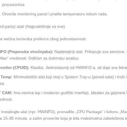
procesorima.
Otvorite monitoring panel i pratite temperaturu tokom rada.
rd-party) alati (Najpraktičnije za sve)
je većina korisnika preferira zbog jednostavnosti.
FO (Preporuka stručnjaka):
Najdetaljniji alat. Prikazuje sve senzore, 
Max“ vrednosti. Odličan za dubinsku analizu.
nitor (CPUID):
Klasika. Jednostavniji od HWiNFO-a, ali daje sve bitn
 Temp:
Minimalistički alat koji stoji u
System Tray-u
(pored sata) i troši
sa.
T CAM:
Ima veoma lep i moderan grafički interfejs, idealan za gejmere k
ednost.
Instalirajte alat (npr. HWiNFO), pronađite „CPU Package“ i kolonu „Ma
 na 15-30 minuta, a zatim proverite koja je bila maksimalna zabeležena 