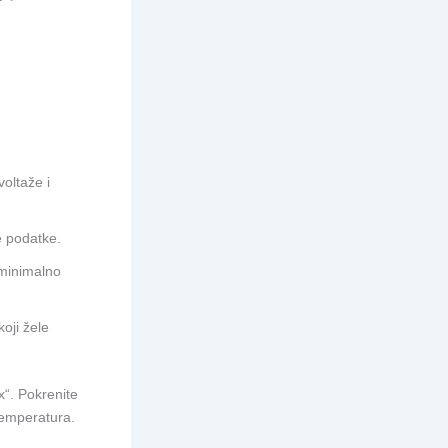
voltaže i
e podatke.
 minimalno
oji žele
x“. Pokrenite
temperatura.