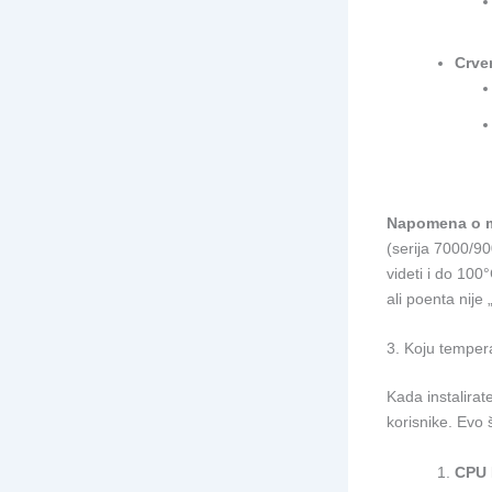
Crve
Napomena o m
(serija 7000/9
videti i do 10
ali poenta nije 
3. Koju temper
Kada instalirat
korisnike. Evo š
CPU 