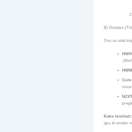
B) Dodatni (Thi
Ovo su alati ko
HWiN
„Min/
HWMo
Core
resur
NZX
pregl
Kako testirati:
igru ili render