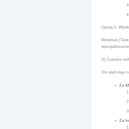
Opcija 2: Windo
Windows (Task 
specijalizovane
A) Zvanični sof
Ovi alati daju 
Za A
Za In