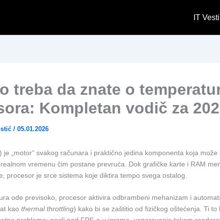
IT Vesti
o treba da znate o temperatur
sora: Kompletan vodič za 202
stić
/
05.01.2026
 je „motor“ svakog računara i praktično jedina komponenta koja može 
realnom vremenu čim postane prevruća. Dok grafičke karte i RAM mem
je, procesor je srce sistema koje diktira tempo svega ostalog.
ra ode previsoko, procesor aktivira odbrambeni mehanizam i automats
at kao
thermal throttling
) kako bi se zaštitio od fizičkog oštećenja. Ti to