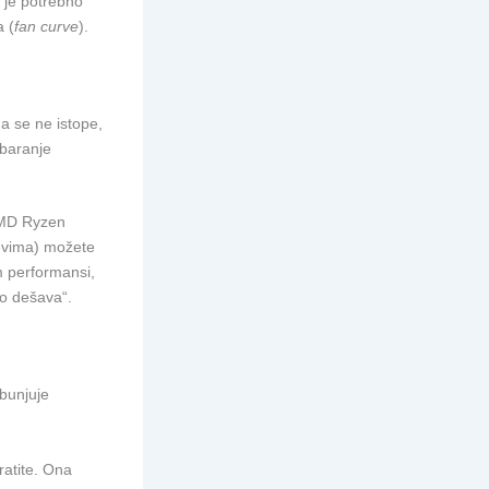
 je potrebno
a (
fan curve
).
da se ne istope,
obaranje
 AMD Ryzen
cevima) možete
m performansi,
 to dešava“.
zbunjuje
ratite. Ona