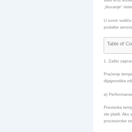
vidiš kroz kon
„štucanje“ sist
U ovom vodiču 
podatke senzor
Table of Co
1. Zašto zapra
Praćenje temper
dijagnostika zd
a) Performanse
Previsoka temp
ste platili. Ak
procesorske s