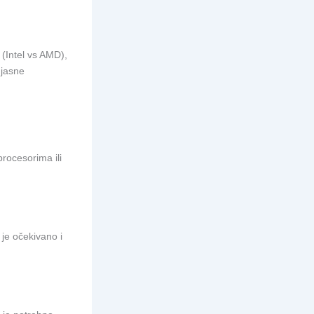
 (Intel vs AMD),
 jasne
procesorima ili
 je očekivano i