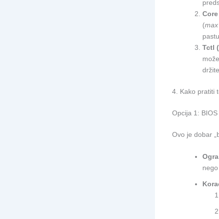
preds
Core 
(
max
pastu
Tctl
može 
držit
4. Kako pratit
Opcija 1: BIOS 
Ovo je dobar „b
Ogra
nego 
Kora