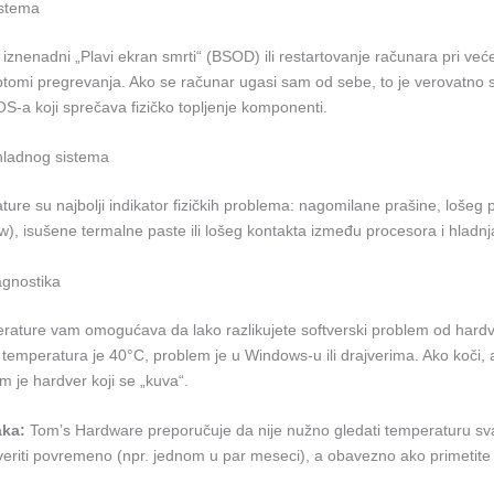
istema
iznenadni „Plavi ekran smrti“ (BSOD) ili restartovanje računara pri ve
mptomi pregrevanja. Ako se računar ugasi sam od sebe, to je verovatno 
-a koji sprečava fizičko topljenje komponenti.
shladnog sistema
ure su najbolji indikator fizičkih problema: nagomilane prašine, lošeg 
w), isušene termalne paste ili lošeg kontakta između procesora i hladnj
agnostika
rature vam omogućava da lako razlikujete softverski problem od hard
 temperatura je 40°C, problem je u Windows-u ili drajverima. Ako koči,
m je hardver koji se „kuva“.
aka:
Tom’s Hardware preporučuje da nije nužno gledati temperaturu svak
veriti povremeno (npr. jednom u par meseci), a obavezno ako primetite