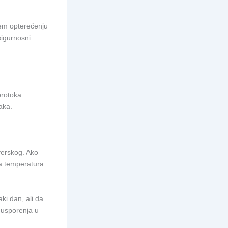
ćem opterećenju
sigurnosni
protoka
aka.
verskog. Ako
 a temperatura
i dan, ali da
 usporenja u