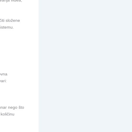
vanja videa,
iti složene
sistemu.
ovna
ari:
čunar nego što
količinu