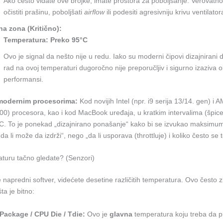
Ako često viđate ove brojke, imate prostora za poboljšanje. Verovatno
očistiti prašinu, poboljšati
airflow
ili podesiti agresivniju krivu ventilator
na zona (Kritično):
Temperatura:
Preko 95°C
Ovo je signal da nešto nije u redu. Iako su moderni čipovi dizajnirani 
rad na ovoj temperaturi dugoročno nije preporučljiv i sigurno izaziva 
performansi.
odernim procesorima:
Kod novijih Intel (npr. i9 serija 13/14. gen) i
000) procesora, kao i kod MacBook uređaja, u kratkim intervalima (špi
0°C. To je ponekad „dizajnirano ponašanje“ kako bi se izvukao maksimu
„da li može da izdrži“, nego „da li usporava (throttluje) i koliko često se
aturu tačno gledate? (Senzori)
e napredni softver, videćete desetine različitih temperatura. Ovo često 
ta je bitno:
Package / CPU Die / Tdie:
Ovo je
glavna
temperatura koju treba da p