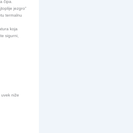
a čipa.
toplije jezgro“
etu termalnu
tura koja
te sigurni,
 uvek niže