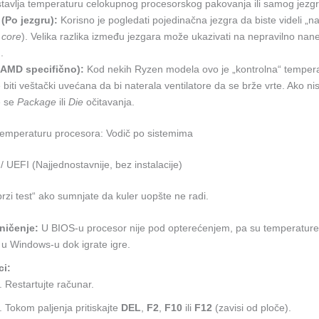
tavlja temperaturu celokupnog procesorskog pakovanja ili samog jezgr
(Po jezgru):
Korisno je pogledati pojedinačna jezgra da biste videli „naj
 core
). Velika razlika između jezgara može ukazivati na nepravilno nan
.
 (AMD specifično):
Kod nekih Ryzen modela ovo je „kontrolna“ tempera
biti veštački uvećana da bi naterala ventilatore da se brže vrte. Ako nis
e se
Package
ili
Die
očitavanja.
i temperaturu procesora: Vodič po sistemima
/ UEFI (Najjednostavnije, bez instalacije)
rzi test“ ako sumnjate da kuler uopšte ne radi.
ničenje:
U BIOS-u procesor nije pod opterećenjem, pa su temperature
u Windows-u dok igrate igre.
ci:
Restartujte računar.
Tokom paljenja pritiskajte
DEL
,
F2
,
F10
ili
F12
(zavisi od ploče).