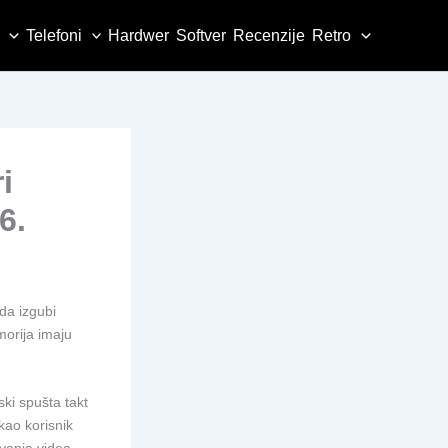
Telefoni
Hardwer
Softver
Recenzije
Retro
i
6.
da izgubi
orija imaju
ki spušta takt
 kao korisnik