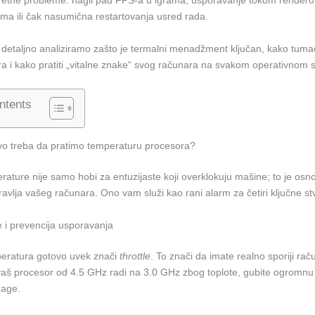
kretne probleme: nagli pad FPS-a u igrama, usporavanje tokom rendero
ema ili čak nasumična restartovanja usred rada.
detaljno analiziramo zašto je termalni menadžment ključan, kako tumač
a i kako pratiti „vitalne znake“ svog računara na svakom operativnom 
ntents
vo treba da pratimo temperaturu procesora?
ature nije samo hobi za entuzijaste koji overklokuju mašine; to je osn
ravlja vašeg računara. Ono vam služi kao rani alarm za četiri ključne stv
 i prevencija usporavanja
eratura gotovo uvek znači
throttle
. To znači da imate realno sporiji ra
o vaš procesor od 4.5 GHz radi na 3.0 GHz zbog toplote, gubite ogromnu 
nage.