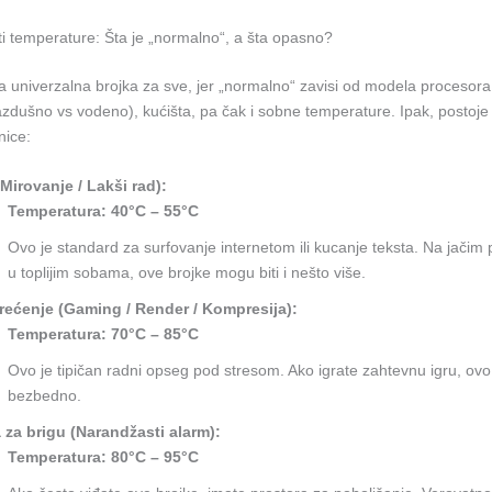
ti temperature: Šta je „normalno“, a šta opasno?
a univerzalna brojka za sve, jer „normalno“ zavisi od modela procesora
azdušno vs vodeno), kućišta, pa čak i sobne temperature. Ipak, postoje
nice:
(Mirovanje / Lakši rad):
Temperatura:
40°C – 55°C
Ovo je standard za surfovanje internetom ili kucanje teksta. Na jačim 
u toplijim sobama, ove brojke mogu biti i nešto više.
rećenje (Gaming / Render / Kompresija):
Temperatura:
70°C – 85°C
Ovo je tipičan radni opseg pod stresom. Ako igrate zahtevnu igru, ovo
bezbedno.
 za brigu (Narandžasti alarm):
Temperatura:
80°C – 95°C