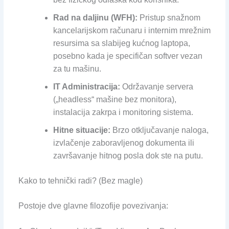
Rad na daljinu (WFH):
Pristup snažnom
kancelarijskom računaru i internim mrežnim
resursima sa slabijeg kućnog laptopa,
posebno kada je specifičan softver vezan
za tu mašinu.
IT Administracija:
Održavanje servera
(„headless“ mašine bez monitora),
instalacija zakrpa i monitoring sistema.
Hitne situacije:
Brzo otključavanje naloga,
izvlačenje zaboravljenog dokumenta ili
završavanje hitnog posla dok ste na putu.
Kako to tehnički radi? (Bez magle)
Postoje dve glavne filozofije povezivanja: