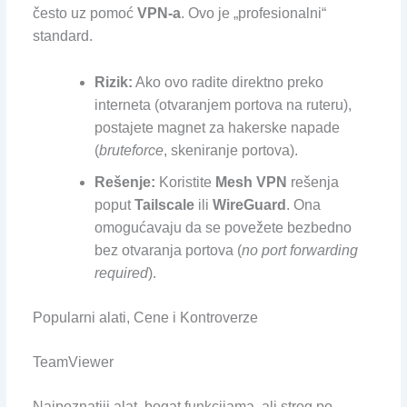
često uz pomoć
VPN-a
. Ovo je „profesionalni“
standard.
Rizik:
Ako ovo radite direktno preko
interneta (otvaranjem portova na ruteru),
postajete magnet za hakerske napade
(
bruteforce
, skeniranje portova).
Rešenje:
Koristite
Mesh VPN
rešenja
poput
Tailscale
ili
WireGuard
. Ona
omogućavaju da se povežete bezbedno
bez otvaranja portova (
no port forwarding
required
).
Popularni alati, Cene i Kontroverze
TeamViewer
Najpoznatiji alat, bogat funkcijama, ali strog po