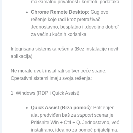
maksimalnu privatnost i kontrolu podataka.
Chrome Remote Desktop:
Guglovo
rešenje koje radi kroz pretraživač.
Jednostavno, besplatno i „dovoljno dobro“
za većinu kućnih korisnika.
Integrisana sistemska rešenja (Bez instalacije novih
aplikacija)
Ne morate uvek instalirati softver treće strane.
Operativni sistemi imaju svoja rešenja:
1. Windows (RDP i Quick Assist)
Quick Assist (Brza pomoć):
Potcenjen
alat predviđen baš za
support
scenarije.
Pritisnite Win + Ctrl + Q. Jednostavno, već
instalirano, idealno za pomoć prijateljima.