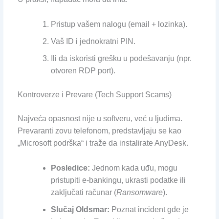
Pristup vašem nalogu (email + lozinka).
Vaš ID i jednokratni PIN.
Ili da iskoristi grešku u podešavanju (npr.
otvoren RDP port).
Kontroverze i Prevare (Tech Support Scams)
Najveća opasnost nije u softveru, već u ljudima.
Prevaranti zovu telefonom, predstavljaju se kao
„Microsoft podrška“ i traže da instalirate AnyDesk.
Posledice:
Jednom kada uđu, mogu
pristupiti e-bankingu, ukrasti podatke ili
zaključati računar (
Ransomware
).
Slučaj Oldsmar:
Poznat incident gde je