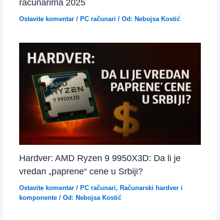
računarima 2025
Ostavite komentar
/
PC računari
/ Od:
Nebojsa Kostić
Hardver: AMD Ryzen 9 9950X3D: Da li je
vredan „paprene“ cene u Srbiji?
Ostavite komentar
/
PC računari
,
Računarski hardver i
komponente
/ Od:
Nebojsa Kostić