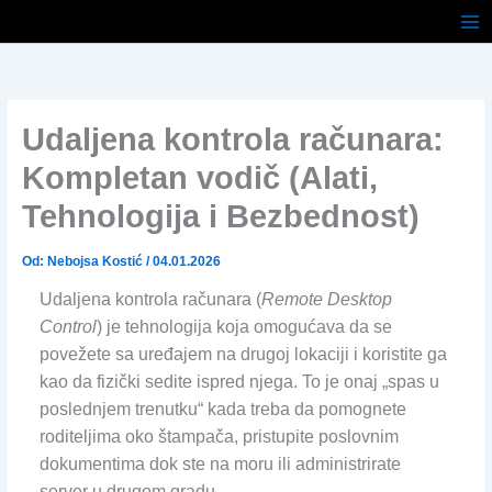
Pređi
na
sadržaj
Udaljena kontrola računara:
Kompletan vodič (Alati,
Tehnologija i Bezbednost)
Od:
Nebojsa Kostić
/
04.01.2026
Udaljena kontrola računara (
Remote Desktop
Control
) je tehnologija koja omogućava da se
povežete sa uređajem na drugoj lokaciji i koristite ga
kao da fizički sedite ispred njega. To je onaj „spas u
poslednjem trenutku“ kada treba da pomognete
roditeljima oko štampača, pristupite poslovnim
dokumentima dok ste na moru ili administrirate
server u drugom gradu.