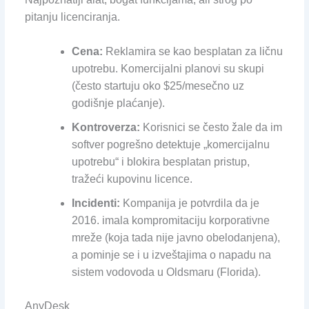
pitanju licenciranja.
Cena:
Reklamira se kao besplatan za ličnu
upotrebu. Komercijalni planovi su skupi
(često startuju oko $25/mesečno uz
godišnje plaćanje).
Kontroverza:
Korisnici se često žale da im
softver pogrešno detektuje „komercijalnu
upotrebu“ i blokira besplatan pristup,
tražeći kupovinu licence.
Incidenti:
Kompanija je potvrdila da je
2016. imala kompromitaciju korporativne
mreže (koja tada nije javno obelodanjena),
a pominje se i u izveštajima o napadu na
sistem vodovoda u Oldsmaru (Florida).
AnyDesk