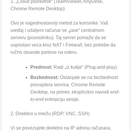
1. „Cloud posrednik“ (TeamViewer, AnyDesk,
Chrome Remote Desktop)
Ovo je najjednostavniji metod za korisnike. Vaš
uređaj i udaljeni računar se „jave“ centralnom
serveru (posredniku). Taj server pomaže da se
uspostavi veza kroz NAT i Firewall, bez potrebe da
ručno otvarate portove na ruteru.
Prednost:
Radi „iz kutije“ (Plug-and-play).
Bezbednost:
Oslanjate se na bezbednost
provajdera servisa. Chrome Remote
Desktop, na primer, eksplicitno navodi
end-
to-end
enkripciju sesije.
2. Direktno u mrežu (RDP, VNC, SSH)
Vi se povezujete direktno na IP adresu računara,