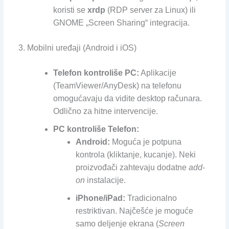
koristi se
xrdp
(RDP server za Linux) ili
GNOME „Screen Sharing“ integracija.
3. Mobilni uređaji (Android i iOS)
Telefon kontroliše PC:
Aplikacije
(TeamViewer/AnyDesk) na telefonu
omogućavaju da vidite desktop računara.
Odlično za hitne intervencije.
PC kontroliše Telefon:
Android:
Moguća je potpuna
kontrola (kliktanje, kucanje). Neki
proizvođači zahtevaju dodatne
add-
on
instalacije.
iPhone/iPad:
Tradicionalno
restriktivan. Najčešće je moguće
samo deljenje ekrana (
Screen