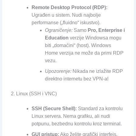
Remote Desktop Protocol (RDP):
Ugrađen u sistem. Nudi najbolje
performanse („fluidno“ iskustvo).
Ograničenje:
Samo
Pro, Enterprise i
Education
verzije Windowsa mogu
biti „domaćini“ (host). Windows
Home verzija ne može da primi RDP
vezu.
Upozorenje:
Nikada ne izlažite RDP
direktno internetu bez VPN-a!
2. Linux (SSH i VNC)
SSH (Secure Shell):
Standard za kontrolu
Linux servera. Nema grafiku, ali nudi
potpunu, bezbednu kontrolu kroz terminal.
GUI pristup:
Ako želite grafički interfejs,