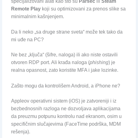
specijalizovani alati kao što su
Parsec
ili
Steam
Remote Play
koji su optimizovani za prenos slike sa
minimalnim kašnjenjem.
Da li neko „sa druge strane sveta“ može tek tako da
mi uđe na PC?
Ne bez „ključa“ (šifre, naloga) ili ako niste ostavili
otvoren RDP port. Ali krađa naloga (
phishing
) je
realna opasnost, zato koristite MFA i jake lozinke.
Zašto mogu da kontrolišem Android, a iPhone ne?
Appleov operativni sistem (iOS) je zatvoreniji i iz
bezbednosnih razloga ne dozvoljava aplikacijama
da preuzmu potpunu kontrolu nad ekranom, osim u
specifičnim slučajevima (FaceTime podrška, MDM
rešenja).