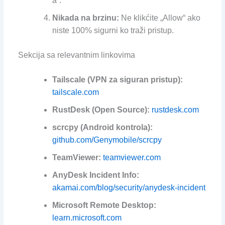
a“.
Nikada na brzinu:
Ne klikćite „Allow“ ako
niste 100% sigurni ko traži pristup.
Sekcija sa relevantnim linkovima
Tailscale (VPN za siguran pristup):
tailscale.com
RustDesk (Open Source):
rustdesk.com
scrcpy (Android kontrola):
github.com/Genymobile/scrcpy
TeamViewer:
teamviewer.com
AnyDesk Incident Info:
akamai.com/blog/security/anydesk-incident
Microsoft Remote Desktop:
learn.microsoft.com