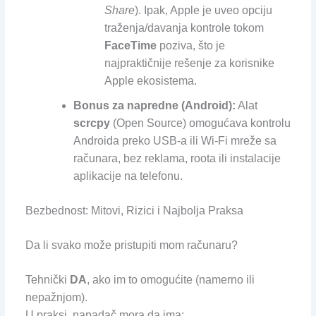
Share
). Ipak, Apple je uveo opciju
traženja/davanja kontrole tokom
FaceTime
poziva, što je
najpraktičnije rešenje za korisnike
Apple ekosistema.
Bonus za napredne (Android):
Alat
scrcpy
(Open Source) omogućava kontrolu
Androida preko USB-a ili Wi-Fi mreže sa
računara, bez reklama, roota ili instalacije
aplikacije na telefonu.
Bezbednost: Mitovi, Rizici i Najbolja Praksa
Da li svako može pristupiti mom računaru?
Tehnički
DA
, ako im to omogućite (namerno ili
nepažnjom).
U praksi, napadač mora da ima: