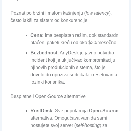
Poznat po brzini i malom kašnjenju (
low latency
),
često lakši za sistem od konkurencije.
Cena:
Ima besplatan režim, dok standardni
plaćeni paketi kreću od oko $30/mesečno.
Bezbednost:
AnyDesk je javno potvrdio
incident koji je uključivao kompromitaciju
njihovih produkcionih sistema, što je
dovelo do opoziva sertifikata i resetovanja
lozinki korisnika.
Besplatne i Open-Source alternative
RustDesk:
Sve popularnija
Open-Source
alternativa. Omogućava vam da sami
hostujete svoj server (
self-hosting
) za