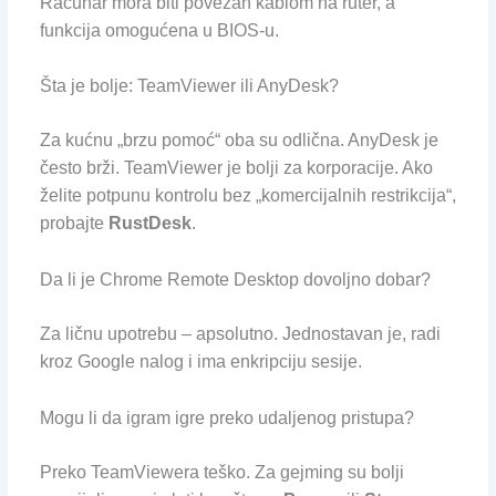
Računar mora biti povezan kablom na ruter, a
funkcija omogućena u BIOS-u.
Šta je bolje: TeamViewer ili AnyDesk?
Za kućnu „brzu pomoć“ oba su odlična. AnyDesk je
često brži. TeamViewer je bolji za korporacije. Ako
želite potpunu kontrolu bez „komercijalnih restrikcija“,
probajte
RustDesk
.
Da li je Chrome Remote Desktop dovoljno dobar?
Za ličnu upotrebu – apsolutno. Jednostavan je, radi
kroz Google nalog i ima enkripciju sesije.
Mogu li da igram igre preko udaljenog pristupa?
Preko TeamViewera teško. Za gejming su bolji