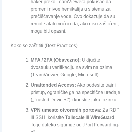
haker preko TeamViewera pokušao da
promeni nivoe hemikalija u sistemu za
prečišćavanje vode. Ovo dokazuje da su
remote alati moćni i da, ako nisu zaštićeni,
mogu biti opasni.
Kako se zaštititi (Best Practices)
MFA / 2FA (Obavezno):
Uključite
dvostruku verifikaciju na svim nalozima
(TeamViewer, Google, Microsoft).
Unattended Access:
Ako podesite trajni
pristup, ograničite ga na specifične uređaje
(„Trusted Devices“) i koristite jaku lozinku.
VPN umesto otvorenih portova:
Za RDP
ili SSH, koristite
Tailscale
ili
WireGuard
.
To je daleko sigurnije od „Port Forwarding-