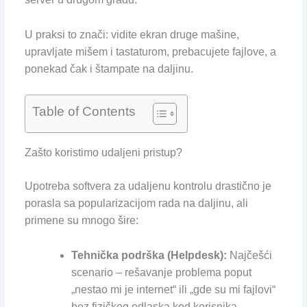
U praksi to znači: vidite ekran druge mašine,
upravljate mišem i tastaturom, prebacujete fajlove, a
ponekad čak i štampate na daljinu.
Table of Contents
Zašto koristimo udaljeni pristup?
Upotreba softvera za udaljenu kontrolu drastično je
porasla sa popularizacijom rada na daljinu, ali
primene su mnogo šire:
Tehnička podrška (Helpdesk):
Najčešći
scenario – rešavanje problema poput
„nestao mi je internet“ ili „gde su mi fajlovi“
bez fizičkog odlaska kod korisnika.