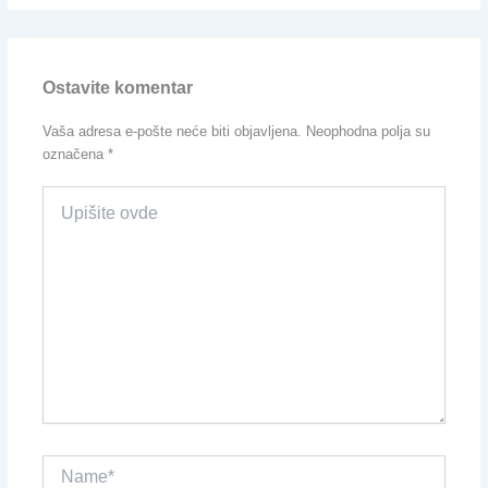
Ostavite komentar
Vaša adresa e-pošte neće biti objavljena.
Neophodna polja su
označena
*
Upišite
ovde
Name*