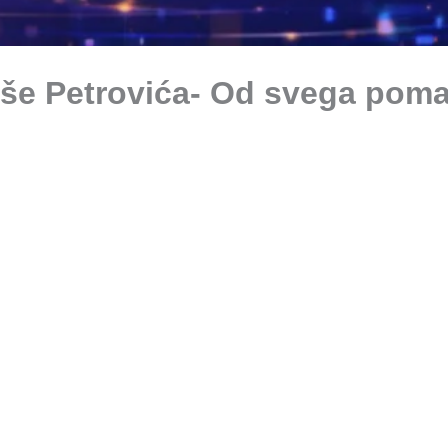
aše Petrovića- Od svega poma