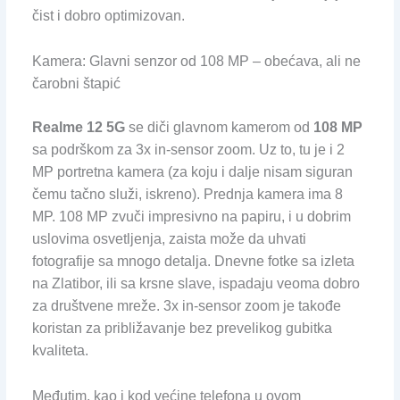
čist i dobro optimizovan.
Kamera: Glavni senzor od 108 MP – obećava, ali ne
čarobni štapić
Realme 12 5G
se diči glavnom kamerom od
108 MP
sa podrškom za 3x in-sensor zoom. Uz to, tu je i 2
MP portretna kamera (za koju i dalje nisam siguran
čemu tačno služi, iskreno). Prednja kamera ima 8
MP. 108 MP zvuči impresivno na papiru, i u dobrim
uslovima osvetljenja, zaista može da uhvati
fotografije sa mnogo detalja. Dnevne fotke sa izleta
na Zlatibor, ili sa krsne slave, ispadaju veoma dobro
za društvene mreže. 3x in-sensor zoom je takođe
koristan za približavanje bez prevelikog gubitka
kvaliteta.
Međutim, kao i kod većine telefona u ovom