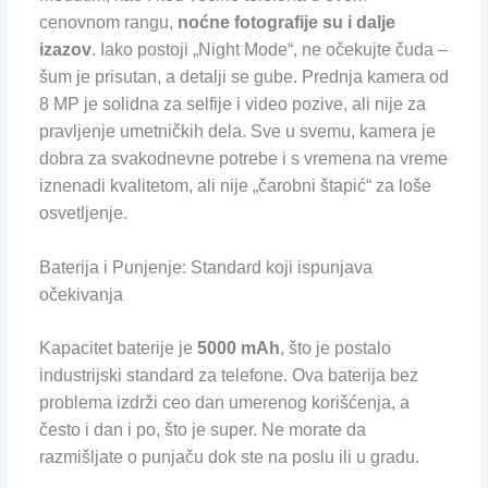
cenovnom rangu,
noćne fotografije su i dalje
izazov
. Iako postoji „Night Mode“, ne očekujte čuda –
šum je prisutan, a detalji se gube. Prednja kamera od
8 MP je solidna za selfije i video pozive, ali nije za
pravljenje umetničkih dela. Sve u svemu, kamera je
dobra za svakodnevne potrebe i s vremena na vreme
iznenadi kvalitetom, ali nije „čarobni štapić“ za loše
osvetljenje.
Baterija i Punjenje: Standard koji ispunjava
očekivanja
Kapacitet baterije je
5000 mAh
, što je postalo
industrijski standard za telefone. Ova baterija bez
problema izdrži ceo dan umerenog korišćenja, a
često i dan i po, što je super. Ne morate da
razmišljate o punjaču dok ste na poslu ili u gradu.