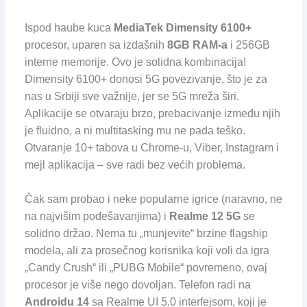
Ispod haube kuca
MediaTek Dimensity 6100+
procesor, uparen sa izdašnih
8GB RAM-a
i 256GB
interne memorije. Ovo je solidna kombinacija!
Dimensity 6100+ donosi 5G povezivanje, što je za
nas u Srbiji sve važnije, jer se 5G mreža širi.
Aplikacije se otvaraju brzo, prebacivanje između njih
je fluidno, a ni multitasking mu ne pada teško.
Otvaranje 10+ tabova u Chrome-u, Viber, Instagram i
mejl aplikacija – sve radi bez većih problema.
Čak sam probao i neke popularne igrice (naravno, ne
na najvišim podešavanjima) i
Realme 12 5G
se
solidno držao. Nema tu „munjevite“ brzine flagship
modela, ali za prosečnog korisnika koji voli da igra
„Candy Crush“ ili „PUBG Mobile“ povremeno, ovaj
procesor je više nego dovoljan. Telefon radi na
Androidu 14
sa Realme UI 5.0 interfejsom, koji je