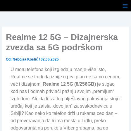
Pređi
na
sadržaj
Realme 12 5G – Dizajnerska
zvezda sa 5G podrškom
Od:
Nebojsa Kostić
/
02.06.2025
U moru telefona koji izgledaju manje-više isto,
Realme se trudi da izbije u prvi plan ne samo cenom,
već i dizajnom.
Realme 12 5G (8/256GB)
je stigao
kod nas i odmah privlači pažnju svojim „premijum“
izgledom. Ali, da li iza tog blještavog pakovanja stoji i
uređaj koji je zaista „dovoljan“ za svakodnevicu u
Srbiji? Kao neko ko telefon drži u rukama ceo dan –
od proveravanja da li ima mesta u Lidlu, preko
odgovaranja na poruke u Viber grupama, pa do