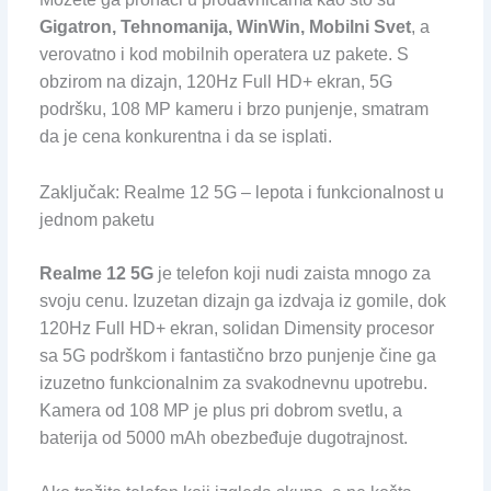
Gigatron, Tehnomanija, WinWin, Mobilni Svet
, a
verovatno i kod mobilnih operatera uz pakete. S
obzirom na dizajn, 120Hz Full HD+ ekran, 5G
podršku, 108 MP kameru i brzo punjenje, smatram
da je cena konkurentna i da se isplati.
Zaključak: Realme 12 5G – lepota i funkcionalnost u
jednom paketu
Realme 12 5G
je telefon koji nudi zaista mnogo za
svoju cenu. Izuzetan dizajn ga izdvaja iz gomile, dok
120Hz Full HD+ ekran, solidan Dimensity procesor
sa 5G podrškom i fantastično brzo punjenje čine ga
izuzetno funkcionalnim za svakodnevnu upotrebu.
Kamera od 108 MP je plus pri dobrom svetlu, a
baterija od 5000 mAh obezbeđuje dugotrajnost.