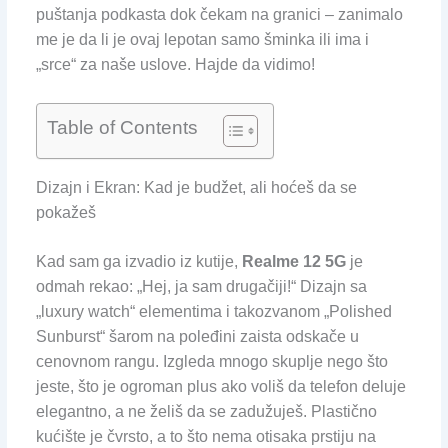
puštanja podkasta dok čekam na granici – zanimalo
me je da li je ovaj lepotan samo šminka ili ima i
„srce“ za naše uslove. Hajde da vidimo!
Table of Contents
Dizajn i Ekran: Kad je budžet, ali hoćeš da se
pokažeš
Kad sam ga izvadio iz kutije,
Realme 12 5G
je
odmah rekao: „Hej, ja sam drugačiji!“ Dizajn sa
„luxury watch“ elementima i takozvanom „Polished
Sunburst“ šarom na poleđini zaista odskače u
cenovnom rangu. Izgleda mnogo skuplje nego što
jeste, što je ogroman plus ako voliš da telefon deluje
elegantno, a ne želiš da se zadužuješ. Plastično
kućište je čvrsto, a to što nema otisaka prstiju na