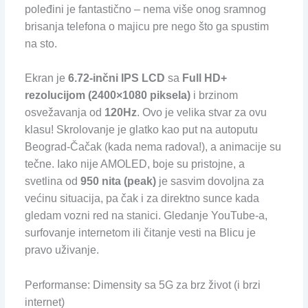
poleđini je fantastično – nema više onog sramnog
brisanja telefona o majicu pre nego što ga spustim
na sto.
Ekran je
6.72-inčni IPS LCD
sa
Full HD+
rezolucijom (2400×1080 piksela)
i brzinom
osvežavanja od
120Hz
. Ovo je velika stvar za ovu
klasu! Skrolovanje je glatko kao put na autoputu
Beograd-Čačak (kada nema radova!), a animacije su
tečne. Iako nije AMOLED, boje su pristojne, a
svetlina od
950 nita (peak)
je sasvim dovoljna za
većinu situacija, pa čak i za direktno sunce kada
gledam vozni red na stanici. Gledanje YouTube-a,
surfovanje internetom ili čitanje vesti na Blicu je
pravo uživanje.
Performanse: Dimensity sa 5G za brz život (i brzi
internet)