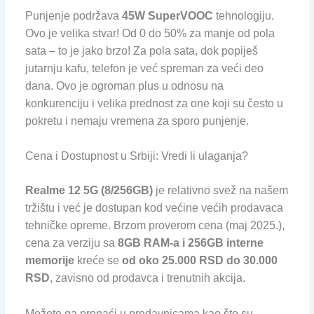
Punjenje podržava
45W SuperVOOC
tehnologiju.
Ovo je velika stvar! Od 0 do 50% za manje od pola
sata – to je jako brzo! Za pola sata, dok popiješ
jutarnju kafu, telefon je već spreman za veći deo
dana. Ovo je ogroman plus u odnosu na
konkurenciju i velika prednost za one koji su često u
pokretu i nemaju vremena za sporo punjenje.
Cena i Dostupnost u Srbiji: Vredi li ulaganja?
Realme 12 5G (8/256GB)
je relativno svež na našem
tržištu i već je dostupan kod većine većih prodavaca
tehničke opreme. Brzom proverom cena (maj 2025.),
cena za verziju sa
8GB RAM-a i 256GB interne
memorije
kreće se
od oko 25.000 RSD do 30.000
RSD
, zavisno od prodavca i trenutnih akcija.
Možete ga pronaći u prodavnicama kao što su