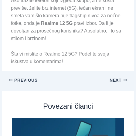
Ako tražite telefon koji izgleda skupo, a ne košta
previše, želite brz internet (5G), tečan ekran i ne
smeta vam što kamera nije flagship nivoa za noćne
fotke, onda je
Realme 12 5G
pravi izbor. Da li je
dovoljan za prosečnog korisnika? Apsolutno, i to sa
stilom i brzinom!
Šta vi mislite o Realme 12 5G? Podelite svoja
iskustva u komentarima!
PREVIOUS
NEXT
Povezani članci