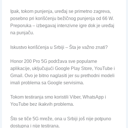
Ipak, tokom punjenja, uređaj se primetno zagreva,
posebno pri korišćenju bežičnog punjenja od 66 W.
Preporuka – izbegavaj intenzivne igre dok je uređaj
na punjaču.
Iskustvo korišćenja u Srbiji – Šta je važno znati?
Honor 200 Pro 5G podržava sve popularne
aplikacije, uključujući Google Play Store, YouTube i
Gmail. Ovo je bitno naglasiti jer su prethodni modeli
imali problema sa Google servisima.
Tokom testiranja smo koristili Viber, WhatsApp i
YouTube bez ikakvih problema.
Što se tiče 5G mreže, ona u Srbiji još nije potpuno
dostupna i nije testirana.