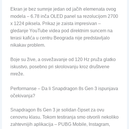
Ekran je bez sumnje jedan od jačih elemenata ovog
modela – 6.78 inča OLED panel sa rezolucijom 2700
x 1224 piksela. Prikaz je zaista impresivan –
gledanje YouTube videa pod direktnim suncem na
terasi kafića u centru Beograda nije predstavljalo
nikakav problem.
Boje su žive, a osvežavanje od 120 Hz pruža glatko
iskustvo, posebno pri skrolovanju kroz društvene
mreže.
Performanse – Da li Snapdragon 8s Gen 3 ispunjava
očekivanja?
Snapdragon 8s Gen 3 je solidan čipset za ovu
cenovnu klasu. Tokom testiranja smo otvorili nekoliko
zahtevnijih aplikacija – PUBG Mobile, Instagram,