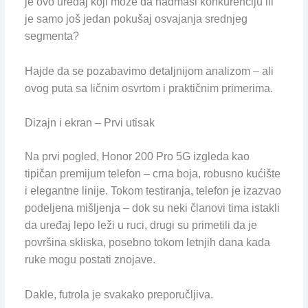
je ovo uređaj koji može da nadmaši konkurenciju ili
je samo još jedan pokušaj osvajanja srednjeg
segmenta?
Hajde da se pozabavimo detaljnijom analizom – ali
ovog puta sa ličnim osvrtom i praktičnim primerima.
Dizajn i ekran – Prvi utisak
Na prvi pogled, Honor 200 Pro 5G izgleda kao
tipičan premijum telefon – crna boja, robusno kućište
i elegantne linije. Tokom testiranja, telefon je izazvao
podeljena mišljenja – dok su neki članovi tima istakli
da uređaj lepo leži u ruci, drugi su primetili da je
površina skliska, posebno tokom letnjih dana kada
ruke mogu postati znojave.
Dakle, futrola je svakako preporučljiva.