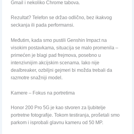
Gmail i nekoliko Chrome tabova.
Rezultat? Telefon se držao odlično, bez ikakvog
seckanja ili pada performansi.
Međutim, kada smo pustili Genshin Impact na
visokim postavkama, situacija se malo promenila –
primećen je blagi pad frejmova, posebno u
intenzivnijim akcijskim scenama. Iako nije
dealbreaker, ozbiljni gejmeri bi možda trebali da
razmotre snažniji model.
Kamere – Fokus na portretima
Honor 200 Pro 5G je kao stvoren za ljubitelje
portretne fotografije. Tokom testiranja, prošetali smo
parkom i isprobali glavnu kameru od 50 MP.