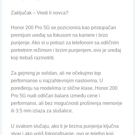
Zaključak – Vredi li novca?
Honor 200 Pro 5G se pozicionira kao pristupačan
premijum uređaj sa fokusom na kamere i brzo
punjenje. Ako si u potrazi za telefonom sa odličnim
portretnim režimom i brzim punjenjem, ovo je uređaj
koji trebaš razmotriti.
Za gejming je solidan, ali ne očekujmo top
performanse u najzahtevnijim naslovima. U
poređenju sa modelima iz slične klase, Honor 200
Pro 5G nudi odličan balans između cene i
performansi, ali bez mogućnosti proširenja memorije
ili 3.5 mm izlaza za slušalice.
U svakom slučaju, ako ti je brzina punjenja ključna
stvar i ako voliš fotografisanje, ovo je telefon koji