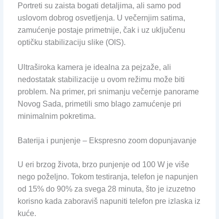
Portreti su zaista bogati detaljima, ali samo pod
uslovom dobrog osvetljenja. U večernjim satima,
zamućenje postaje primetnije, čak i uz uključenu
optičku stabilizaciju slike (OIS).
Ultraširoka kamera je idealna za pejzaže, ali
nedostatak stabilizacije u ovom režimu može biti
problem. Na primer, pri snimanju večernje panorame
Novog Sada, primetili smo blago zamućenje pri
minimalnim pokretima.
Baterija i punjenje – Ekspresno zoom dopunjavanje
U eri brzog života, brzo punjenje od 100 W je više
nego poželjno. Tokom testiranja, telefon je napunjen
od 15% do 90% za svega 28 minuta, što je izuzetno
korisno kada zaboraviš napuniti telefon pre izlaska iz
kuće.