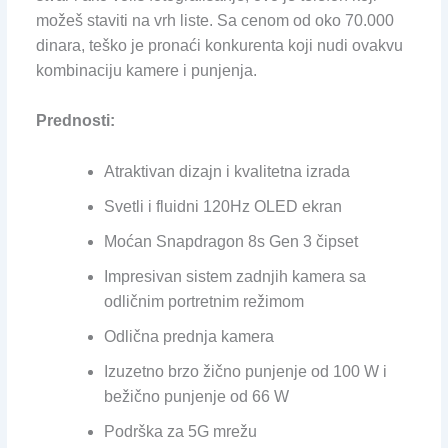
možeš staviti na vrh liste. Sa cenom od oko 70.000
dinara, teško je pronaći konkurenta koji nudi ovakvu
kombinaciju kamere i punjenja.
Prednosti:
Atraktivan dizajn i kvalitetna izrada
Svetli i fluidni 120Hz OLED ekran
Moćan Snapdragon 8s Gen 3 čipset
Impresivan sistem zadnjih kamera sa
odličnim portretnim režimom
Odlična prednja kamera
Izuzetno brzo žično punjenje od 100 W i
bežično punjenje od 66 W
Podrška za 5G mrežu