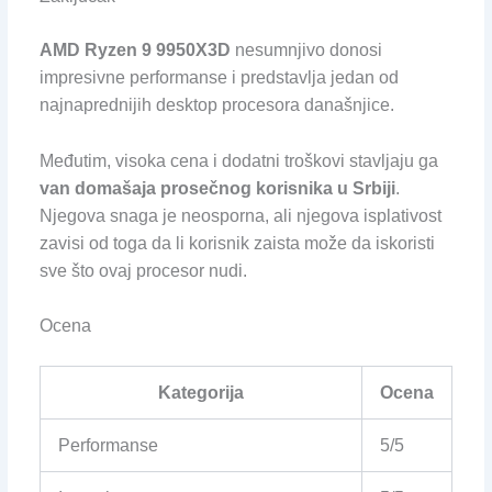
AMD Ryzen 9 9950X3D
nesumnjivo donosi
impresivne performanse i predstavlja jedan od
najnaprednijih desktop procesora današnjice.
Međutim, visoka cena i dodatni troškovi stavljaju ga
van domašaja prosečnog korisnika u Srbiji
.
Njegova snaga je neosporna, ali njegova isplativost
zavisi od toga da li korisnik zaista može da iskoristi
sve što ovaj procesor nudi.
Ocena
Kategorija
Ocena
Performanse
5/5