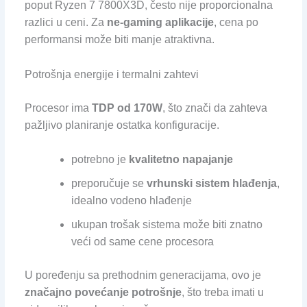
poput Ryzen 7 7800X3D, često nije proporcionalna
razlici u ceni. Za
ne-gaming aplikacije
, cena po
performansi može biti manje atraktivna.
Potrošnja energije i termalni zahtevi
Procesor ima
TDP od 170W
, što znači da zahteva
pažljivo planiranje ostatka konfiguracije.
potrebno je
kvalitetno napajanje
preporučuje se
vrhunski sistem hlađenja
,
idealno vodeno hlađenje
ukupan trošak sistema može biti znatno
veći od same cene procesora
U poređenju sa prethodnim generacijama, ovo je
značajno povećanje potrošnje
, što treba imati u