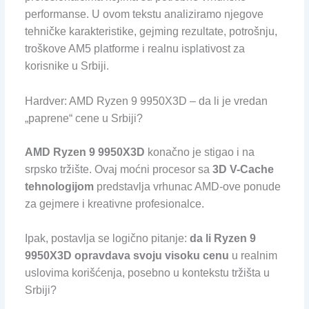
performanse. U ovom tekstu analiziramo njegove
tehničke karakteristike, gejming rezultate, potrošnju,
troškove AM5 platforme i realnu isplativost za
korisnike u Srbiji.
Hardver: AMD Ryzen 9 9950X3D – da li je vredan
„paprene“ cene u Srbiji?
AMD Ryzen 9 9950X3D
konačno je stigao i na
srpsko tržište. Ovaj moćni procesor sa
3D V-Cache
tehnologijom
predstavlja vrhunac AMD-ove ponude
za gejmere i kreativne profesionalce.
Ipak, postavlja se logično pitanje:
da li Ryzen 9
9950X3D opravdava svoju visoku cenu
u realnim
uslovima korišćenja, posebno u kontekstu tržišta u
Srbiji?