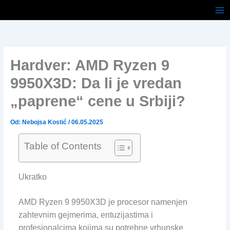
Pređi
na
sadržaj
Hardver: AMD Ryzen 9
9950X3D: Da li je vredan
„paprene“ cene u Srbiji?
Od:
Nebojsa Kostić
/
06.05.2025
Table of Contents
Ukratko
AMD Ryzen 9 9950X3D je procesor namenjen
zahtevnim gejmerima, entuzijastima i
profesionalcima kojima su potrebne vrhunske