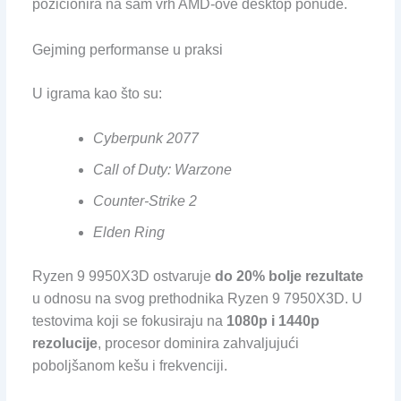
pozicionira na sam vrh AMD-ove desktop ponude.
Gejming performanse u praksi
U igrama kao što su:
Cyberpunk 2077
Call of Duty: Warzone
Counter-Strike 2
Elden Ring
Ryzen 9 9950X3D ostvaruje
do 20% bolje rezultate
u odnosu na svog prethodnika Ryzen 9 7950X3D. U
testovima koji se fokusiraju na
1080p i 1440p
rezolucije
, procesor dominira zahvaljujući
poboljšanom kešu i frekvenciji.