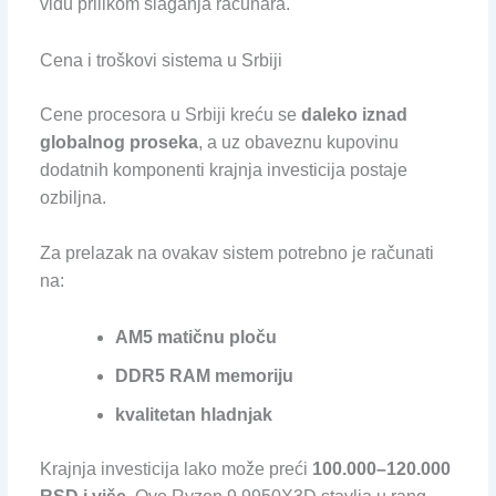
vidu prilikom slaganja računara.
Cena i troškovi sistema u Srbiji
Cene procesora u Srbiji kreću se
daleko iznad
globalnog proseka
, a uz obaveznu kupovinu
dodatnih komponenti krajnja investicija postaje
ozbiljna.
Za prelazak na ovakav sistem potrebno je računati
na:
AM5 matičnu ploču
DDR5 RAM memoriju
kvalitetan hladnjak
Krajnja investicija lako može preći
100.000–120.000