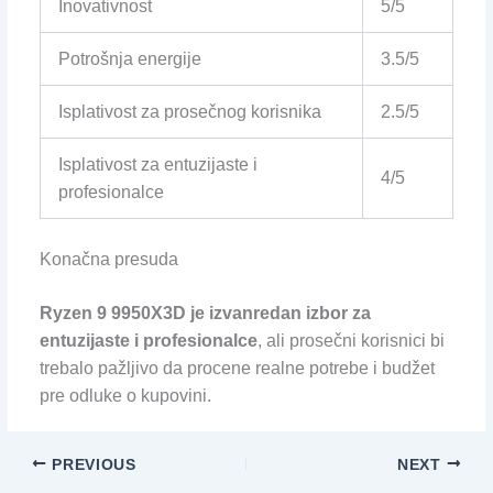
Inovativnost
5/5
Potrošnja energije
3.5/5
Isplativost za prosečnog korisnika
2.5/5
Isplativost za entuzijaste i
4/5
profesionalce
Konačna presuda
Ryzen 9 9950X3D je izvanredan izbor za
entuzijaste i profesionalce
, ali prosečni korisnici bi
trebalo pažljivo da procene realne potrebe i budžet
pre odluke o kupovini.
PREVIOUS
NEXT