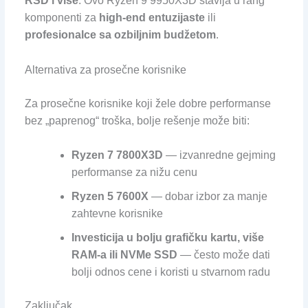
RSD i više
. Ovo Ryzen 9 9950X3D stavlja u rang
komponenti za
high-end entuzijaste
ili
profesionalce sa ozbiljnim budžetom
.
Alternativa za prosečne korisnike
Za prosečne korisnike koji žele dobre performanse
bez „paprenog“ troška, bolje rešenje može biti:
Ryzen 7 7800X3D
— izvanredne gejming
performanse za nižu cenu
Ryzen 5 7600X
— dobar izbor za manje
zahtevne korisnike
Investicija u bolju grafičku kartu, više
RAM-a ili NVMe SSD
— često može dati
bolji odnos cene i koristi u stvarnom radu
Zaključak