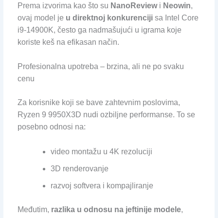
Prema izvorima kao što su
NanoReview
i
Neowin
,
ovaj model je
u direktnoj konkurenciji
sa Intel Core
i9-14900K, često ga nadmašujući u igrama koje
koriste keš na efikasan način.
Profesionalna upotreba – brzina, ali ne po svaku
cenu
Za korisnike koji se bave zahtevnim poslovima,
Ryzen 9 9950X3D nudi ozbiljne performanse. To se
posebno odnosi na:
video montažu u 4K rezoluciji
3D renderovanje
razvoj softvera i kompajliranje
Međutim,
razlika u odnosu na jeftinije modele
,