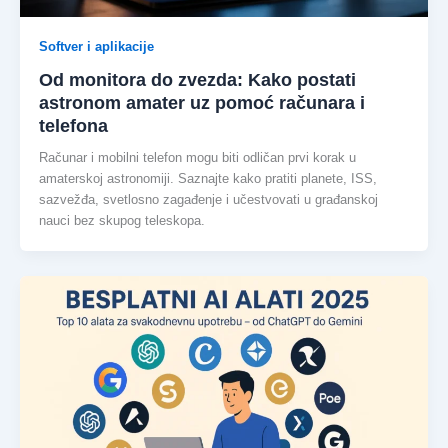
Softver i aplikacije
Od monitora do zvezda: Kako postati
astronom amater uz pomoć računara i
telefona
Računar i mobilni telefon mogu biti odličan prvi korak u
amaterskoj astronomiji. Saznajte kako pratiti planete, ISS,
sazvežđa, svetlosno zagađenje i učestvovati u građanskoj
nauci bez skupog teleskopa.