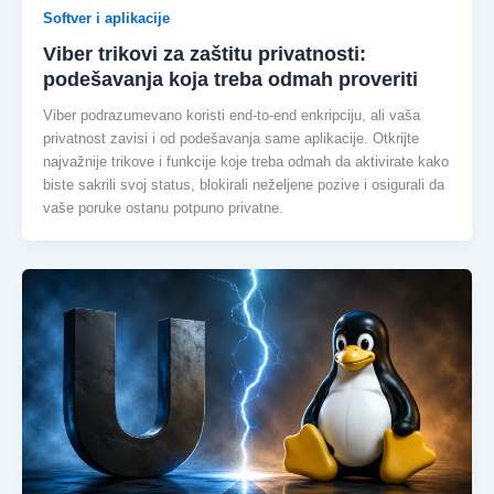
Softver i aplikacije
Viber trikovi za zaštitu privatnosti:
podešavanja koja treba odmah proveriti
Viber podrazumevano koristi end-to-end enkripciju, ali vaša
privatnost zavisi i od podešavanja same aplikacije. Otkrijte
najvažnije trikove i funkcije koje treba odmah da aktivirate kako
biste sakrili svoj status, blokirali neželjene pozive i osigurali da
vaše poruke ostanu potpuno privatne.