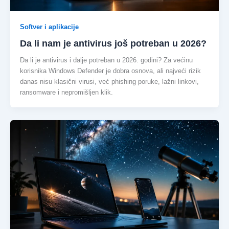
Softver i aplikacije
Da li nam je antivirus još potreban u 2026?
Da li je antivirus i dalje potreban u 2026. godini? Za većinu
korisnika Windows Defender je dobra osnova, ali najveći rizik
danas nisu klasični virusi, već phishing poruke, lažni linkovi,
ransomware i nepromišljen klik.