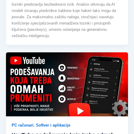
lozinki predstavlja bezbednosni rizik. Analize otkrivaju da AI
modeli stvaraju predvidive šablone koje hakeri lako mogu da
provale. Za maksimalnu zaštitu naloga, stručnjaci savetuju
korišćenje specijalizovanih menadžera lozinki i pristupnih
ključeva (passkeys), umesto oslanjanja na generativnu
veštačku inteligenciju.
PC računari
,
Softver i aplikacije