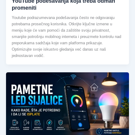
YouTube podešavanja koja treba odmah
promeniti
Youtube podrazumevana podešavanja često ne odgovaraju
potrebama prosečnog korisnika. Otkrijte ključne izmene u
meniju koje će vam pomoći da zaštitite svoju privatnost,
smanjite potrošnju mobilnog interneta i preuzmete kontrolu nad
preporukama sadržaja koje vam platforma prikazuje.
Optimizujte svoje iskustvo gledanja već danas uz naš
jednostavan vodič.