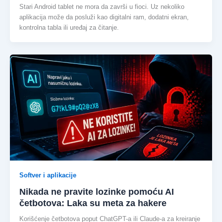
Stari Android tablet ne mora da završi u fioci. Uz nekoliko
aplikacija može da posluži kao digitalni ram, dodatni ekran,
kontrolna tabla ili uređaj za čitanje.
Softver i aplikacije
Nikada ne pravite lozinke pomoću AI
četbotova: Laka su meta za hakere
Korišćenje četbotova poput ChatGPT-a ili Claude-a za kreiranje