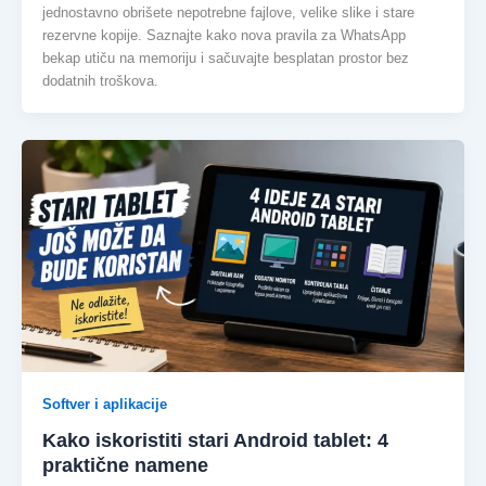
jednostavno obrišete nepotrebne fajlove, velike slike i stare
rezervne kopije. Saznajte kako nova pravila za WhatsApp
bekap utiču na memoriju i sačuvajte besplatan prostor bez
dodatnih troškova.
Softver i aplikacije
Kako iskoristiti stari Android tablet: 4
praktične namene