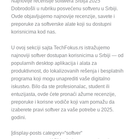
Najnovije recensije softwera Srbija 2025
Dobrodošli u rubriku posvećenu softveru u Srbiji.
Ovde objavljujemo najnovije recenzije, savete i
preporuke za softverske alate koji su dostupni
korisnicima kod nas.
U ovoj sekciji sajta TechFokus.rs istražujemo
najnoviji softver dostupan korisnicima u Srbiji — od
popularnih desktop aplikacija i alata za
produktivnost, do lokalizovanih rešenja i besplatnih
programa koji mogu unaprediti vaše digitalno
iskustvo. Bilo da ste profesionalac, student ili
entuzijasta, ovde ćete pronaći ažurne recenzije,
preporuke i korisne vodiče koji vam pomažu da
izaberete pravi softver za vaše potrebe u 2025.
godini.
[display-posts category=“softver“