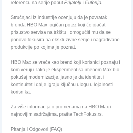
referencu na serije poput
Prijatelji
i
Euforija
.
Stručnjaci iz industrije ocenjuju da je povratak
brenda HBO Max logičan potez koji će ojačati
prisustvo servisa na tržištu i omogućiti mu da se
ponovo fokusira na ekskluzivne serije i nagrađivane
produkcije po kojima je poznat.
HBO Max se vraća kao brend koji korisnici poznaju i
kom veruju. Iako je eksperiment sa imenom Max bio
pokušaj modernizacije, jasno je da identitet i
kontinuitet i dalje igraju ključnu ulogu u lojalnosti
korisnika.
Za više informacija o promenama na HBO Max i
najnovijim sadržajima, pratite TechFokus.rs.
Pitanja i Odgovori (FAQ)