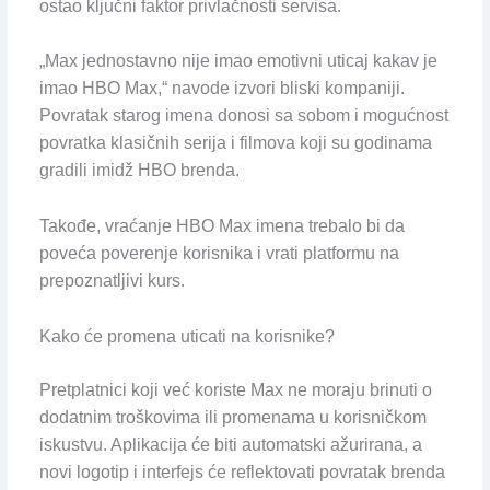
ostao ključni faktor privlačnosti servisa.
„Max jednostavno nije imao emotivni uticaj kakav je
imao HBO Max,“ navode izvori bliski kompaniji.
Povratak starog imena donosi sa sobom i mogućnost
povratka klasičnih serija i filmova koji su godinama
gradili imidž HBO brenda.
Takođe, vraćanje HBO Max imena trebalo bi da
poveća poverenje korisnika i vrati platformu na
prepoznatljivi kurs.
Kako će promena uticati na korisnike?
Pretplatnici koji već koriste Max ne moraju brinuti o
dodatnim troškovima ili promenama u korisničkom
iskustvu. Aplikacija će biti automatski ažurirana, a
novi logotip i interfejs će reflektovati povratak brenda