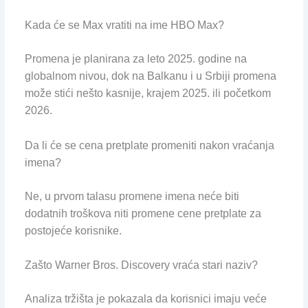
Kada će se Max vratiti na ime HBO Max?
Promena je planirana za leto 2025. godine na
globalnom nivou, dok na Balkanu i u Srbiji promena
može stići nešto kasnije, krajem 2025. ili početkom
2026.
Da li će se cena pretplate promeniti nakon vraćanja
imena?
Ne, u prvom talasu promene imena neće biti
dodatnih troškova niti promene cene pretplate za
postojeće korisnike.
Zašto Warner Bros. Discovery vraća stari naziv?
Analiza tržišta je pokazala da korisnici imaju veće