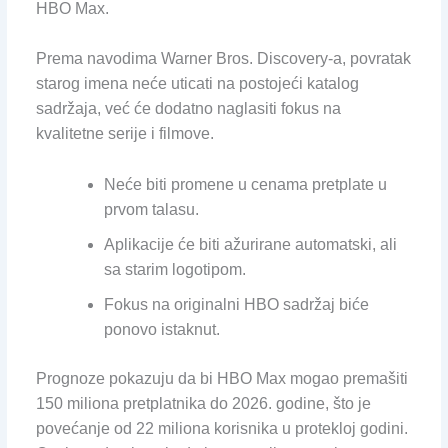
HBO Max.
Prema navodima Warner Bros. Discovery-a, povratak
starog imena neće uticati na postojeći katalog
sadržaja, već će dodatno naglasiti fokus na
kvalitetne serije i filmove.
Neće biti promene u cenama pretplate u
prvom talasu.
Aplikacije će biti ažurirane automatski, ali
sa starim logotipom.
Fokus na originalni HBO sadržaj biće
ponovo istaknut.
Prognoze pokazuju da bi HBO Max mogao premašiti
150 miliona pretplatnika do 2026. godine, što je
povećanje od 22 miliona korisnika u protekloj godini.