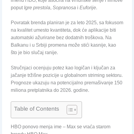
imenu HBO, koje asocira na vrhunske serije i filmove
poput
Igre prestola
,
Sopranosa
i
Euforije
.
Povratak brenda planiran je za leto 2025, sa fokusom
na kvalitet umesto kvantiteta, dok će aplikacije biti
automatski ažurirane bez dodatnih troškova. Na
Balkanu i u Srbiji promena može stići kasnije, kao
što je bio slučaj ranije.
Stručnjaci ocenjuju potez kao logičan i ključan za
jačanje tržišne pozicije u globalnom striming sektoru.
Prognoze ukazuju na potencijalno premašivanje 150
miliona pretplatnika do 2026. godine.
Table of Contents
HBO ponovo menja ime – Max se vraća starom