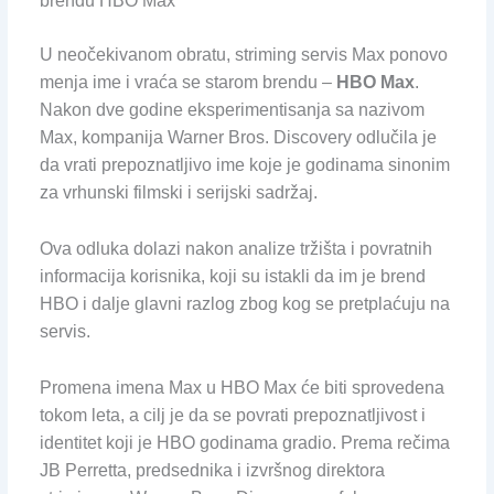
brendu HBO Max
U neočekivanom obratu, striming servis Max ponovo
menja ime i vraća se starom brendu –
HBO Max
.
Nakon dve godine eksperimentisanja sa nazivom
Max, kompanija Warner Bros. Discovery odlučila je
da vrati prepoznatljivo ime koje je godinama sinonim
za vrhunski filmski i serijski sadržaj.
Ova odluka dolazi nakon analize tržišta i povratnih
informacija korisnika, koji su istakli da im je brend
HBO i dalje glavni razlog zbog kog se pretplaćuju na
servis.
Promena imena Max u HBO Max će biti sprovedena
tokom leta, a cilj je da se povrati prepoznatljivost i
identitet koji je HBO godinama gradio. Prema rečima
JB Perretta, predsednika i izvršnog direktora