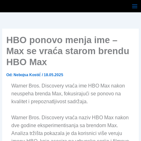
Pređi
na
sadržaj
HBO ponovo menja ime –
Max se vraća starom brendu
HBO Max
Od:
Nebojsa Kostić
/
18.05.2025
Warner Bros. Discovery vraća ime HBO Max nakon
neuspeha brenda Max, fokusirajući se ponovo na
kvalitet i prepoznatljivost sadržaja.
Warner Bros. Discovery vraća naziv HBO Max nakon
dve godine eksperimentisanja sa brendom Max.
Analiza tržišta pokazala je da korisnici više veruju