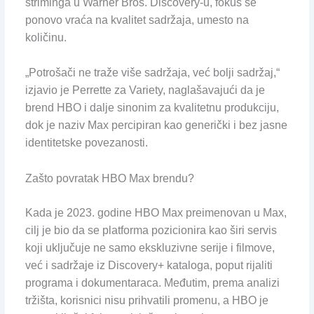
striminga u Warner Bros. Discovery-u, fokus se
ponovo vraća na kvalitet sadržaja, umesto na
količinu.
„Potrošači ne traže više sadržaja, već bolji sadržaj,“
izjavio je Perrette za Variety, naglašavajući da je
brend HBO i dalje sinonim za kvalitetnu produkciju,
dok je naziv Max percipiran kao generički i bez jasne
identitetske povezanosti.
Zašto povratak HBO Max brendu?
Kada je 2023. godine HBO Max preimenovan u Max,
cilj je bio da se platforma pozicionira kao širi servis
koji uključuje ne samo ekskluzivne serije i filmove,
već i sadržaje iz Discovery+ kataloga, poput rijaliti
programa i dokumentaraca. Međutim, prema analizi
tržišta, korisnici nisu prihvatili promenu, a HBO je