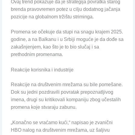
Ovaj trend pokazuje da je strategija povratka starog
brenda pravovremen potez u cilju dodatnog jačanja
pozicije na globalnom tržištu striminga.
Promena se očekuje da stupi na snagu krajem 2025.
godine, a na Balkanu i u Srbiji moguće je da dođe sa
zakašnjenjem, kao što je to bio slučaj i sa
prethodnim promenama.
Reakcije korisnika i industrije
Reakcije na društvenim mrežama su bile pomešane.
Dok su jedni pozdravili povratak prepoznatljivog
imena, drugi su kritikovali kompaniju zbog učestalih
promena koje stvaraju zabunu.
„Konačno se vraćamo kući,“ napisao je zvanični
HBO nalog na društvenim mrežama, uz šaljivu