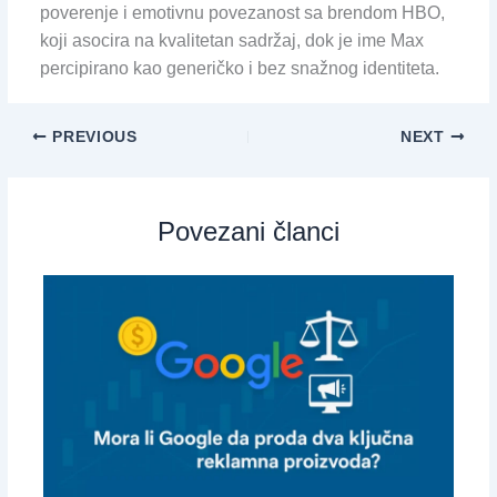
poverenje i emotivnu povezanost sa brendom HBO,
koji asocira na kvalitetan sadržaj, dok je ime Max
percipirano kao generičko i bez snažnog identiteta.
PREVIOUS
NEXT
Povezani članci