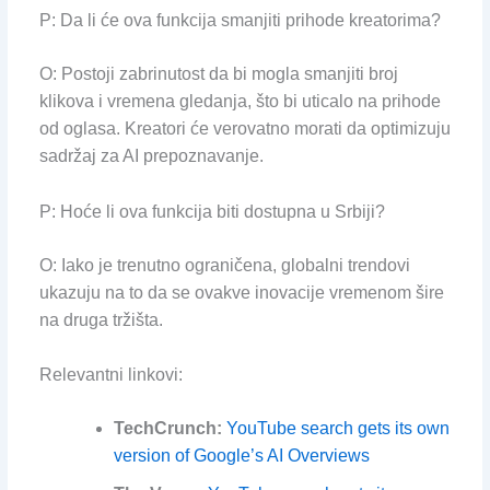
P: Da li će ova funkcija smanjiti prihode kreatorima?
O: Postoji zabrinutost da bi mogla smanjiti broj
klikova i vremena gledanja, što bi uticalo na prihode
od oglasa. Kreatori će verovatno morati da optimizuju
sadržaj za AI prepoznavanje.
P: Hoće li ova funkcija biti dostupna u Srbiji?
O: Iako je trenutno ograničena, globalni trendovi
ukazuju na to da se ovakve inovacije vremenom šire
na druga tržišta.
Relevantni linkovi:
TechCrunch:
YouTube search gets its own
version of Google’s AI Overviews