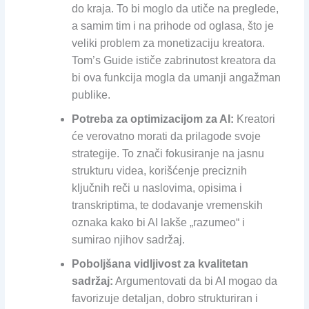
do kraja. To bi moglo da utiče na preglede,
a samim tim i na prihode od oglasa, što je
veliki problem za monetizaciju kreatora.
Tom’s Guide ističe zabrinutost kreatora da
bi ova funkcija mogla da umanji angažman
publike.
Potreba za optimizacijom za AI:
Kreatori
će verovatno morati da prilagode svoje
strategije. To znači fokusiranje na jasnu
strukturu videa, korišćenje preciznih
ključnih reči u naslovima, opisima i
transkriptima, te dodavanje vremenskih
oznaka kako bi AI lakše „razumeo“ i
sumirao njihov sadržaj.
Poboljšana vidljivost za kvalitetan
sadržaj:
Argumentovati da bi AI mogao da
favorizuje detaljan, dobro strukturiran i