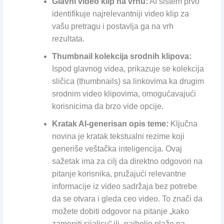
Glavni video klip na vrhu:
AI sistem prvo
identifikuje najrelevantniji video klip za
vašu pretragu i postavlja ga na vrh
rezultata.
Thumbnail kolekcija srodnih klipova:
Ispod glavnog videa, prikazuje se kolekcija
sličica (thumbnails) sa linkovima ka drugim
srodnim video klipovima, omogućavajući
korisnicima da brzo vide opcije.
Kratak AI-generisan opis teme:
Ključna
novina je kratak tekstualni rezime koji
generiše veštačka inteligencija. Ovaj
sažetak ima za cilj da direktno odgovori na
pitanje korisnika, pružajući relevantne
informacije iz video sadržaja bez potrebe
da se otvara i gleda ceo video. To znači da
možete dobiti odgovor na pitanje „kako
zameniti sijalicu“ ili „najbolje plaže na