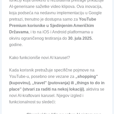
funkciji koja direktno u rezultatima pretrage prikazuje
AI-generisane sažetke video klipova. Ova inovacija,
koja podseća na nedavnu implementaciju u Google
pretrazi, trenutno je dostupna samo za
YouTube
Premium korisnike u Sjedinjenim Američkim
Državama
, i to na iOS i Android platformama u
okviru ograničenog testiranja do
30. jula 2025.
godine.
Kako funkcioniše novi AI karusel?
Kada korisnik pretražuje specifične pojmove na
YouTube-u, posebno one vezane za
„shopping“
(kupovinu), „travel“ (putovanja) ili „things to do in
place“ (stvari za raditi na nekoj lokaciji)
, aktivira se
novi AI-kraftovani karusel. Njegov izgled i
funkcionalnost su sledeći: