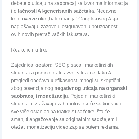
debate o uticaju na saobraćaj ka izvorima informacija
i o
tačnosti AI-generisanih sažetaka
. Nedavne
kontroverze oko „halucinacija“ Google-ovog AI-ja
naglašavaju izazove u osiguravanju pouzdanosti
ovih novih pretraživačkih iskustava.
Reakcije i kritike
Zajednica kreatora, SEO pisaca i marketinških
stručnjaka pomno prati razvoj situacije. Iako AI
pregledi obećavaju efikasnost, mnogi su skeptični
zbog potencijalnog
negativnog uticaja na organski
saobraćaj i monetizaciju
. Pojedini marketinški
stručnjaci izražavaju zabrinutost da će se korisnici
sve više oslanjati na kratke AI sažetke, što će
smanjiti angažovanje sa originalnim sadržajem i
otežati monetizaciju video zapisa putem reklama.