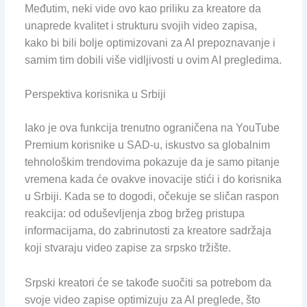
Međutim, neki vide ovo kao priliku za kreatore da
unaprede kvalitet i strukturu svojih video zapisa,
kako bi bili bolje optimizovani za AI prepoznavanje i
samim tim dobili više vidljivosti u ovim AI pregledima.
Perspektiva korisnika u Srbiji
Iako je ova funkcija trenutno ograničena na YouTube
Premium korisnike u SAD-u, iskustvo sa globalnim
tehnološkim trendovima pokazuje da je samo pitanje
vremena kada će ovakve inovacije stići i do korisnika
u Srbiji. Kada se to dogodi, očekuje se sličan raspon
reakcija: od oduševljenja zbog bržeg pristupa
informacijama, do zabrinutosti za kreatore sadržaja
koji stvaraju video zapise za srpsko tržište.
Srpski kreatori će se takođe suočiti sa potrebom da
svoje video zapise optimizuju za AI preglede, što