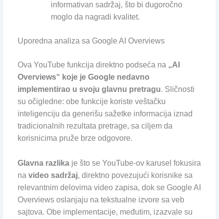
informativan sadržaj, što bi dugoročno
moglo da nagradi kvalitet.
Uporedna analiza sa Google AI Overviews
Ova YouTube funkcija direktno podseća na
„AI
Overviews“ koje je Google nedavno
implementirao u svoju glavnu pretragu
. Sličnosti
su očigledne: obe funkcije koriste veštačku
inteligenciju da generišu sažetke informacija iznad
tradicionalnih rezultata pretrage, sa ciljem da
korisnicima pruže brze odgovore.
Glavna razlika
je što se YouTube-ov karusel fokusira
na
video sadržaj
, direktno povezujući korisnike sa
relevantnim delovima video zapisa, dok se Google AI
Overviews oslanjaju na tekstualne izvore sa veb
sajtova. Obe implementacije, međutim, izazvale su