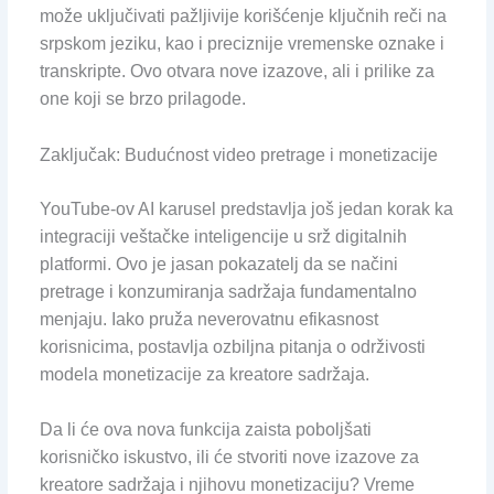
može uključivati pažljivije korišćenje ključnih reči na
srpskom jeziku, kao i preciznije vremenske oznake i
transkripte. Ovo otvara nove izazove, ali i prilike za
one koji se brzo prilagode.
Zaključak: Budućnost video pretrage i monetizacije
YouTube-ov AI karusel predstavlja još jedan korak ka
integraciji veštačke inteligencije u srž digitalnih
platformi. Ovo je jasan pokazatelj da se načini
pretrage i konzumiranja sadržaja fundamentalno
menjaju. Iako pruža neverovatnu efikasnost
korisnicima, postavlja ozbiljna pitanja o održivosti
modela monetizacije za kreatore sadržaja.
Da li će ova nova funkcija zaista poboljšati
korisničko iskustvo, ili će stvoriti nove izazove za
kreatore sadržaja i njihovu monetizaciju? Vreme