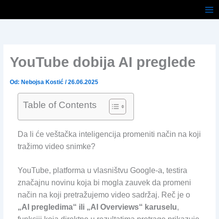
Pređi
na
sadržaj
YouTube dobija AI preglede
Od:
Nebojsa Kostić
/
26.06.2025
Table of Contents
Da li će veštačka inteligencija promeniti način na koji
tražimo video snimke?
YouTube, platforma u vlasništvu Google-a, testira
značajnu novinu koja bi mogla zauvek da promeni
način na koji pretražujemo video sadržaj. Reč je o
„AI pregledima“ ili „AI Overviews“ karuselu
,