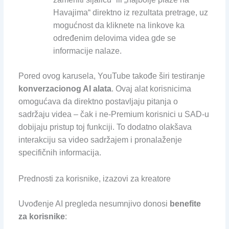
Havajima“ direktno iz rezultata pretrage, uz
mogućnost da kliknete na linkove ka
određenim delovima videa gde se
informacije nalaze.
Pored ovog karusela, YouTube takođe širi testiranje
konverzacionog AI alata
. Ovaj alat korisnicima
omogućava da direktno postavljaju pitanja o
sadržaju videa – čak i ne-Premium korisnici u SAD-u
dobijaju pristup toj funkciji. To dodatno olakšava
interakciju sa video sadržajem i pronalaženje
specifičnih informacija.
Prednosti za korisnike, izazovi za kreatore
Uvođenje AI pregleda nesumnjivo donosi
benefite
za korisnike
: