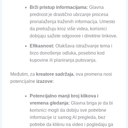
Brži pristup informacijama:
Glavna
prednost je drastično ubrzanje procesa
pronalaženja traženih informacija. Umesto
da pretražuju kroz više videa, korisnici
dobijaju sažete odgovore i direktne linkove.
Efikasnost:
Olakšava istraživanje tema i
brzo donošenje odluka, posebno kod
kupovine ili planiranja putovanja.
Međutim, za
kreatore sadržaja
, ova promena nosi
potencijalne
izazove
:
Potencijalno manji broj klikova i
vremena gledanja:
Glavna briga je da bi
korisnici mogli da dobiju sve potrebne
informacije iz samog AI pregleda, bez
potrebe da kliknu na video i pogledaju ga