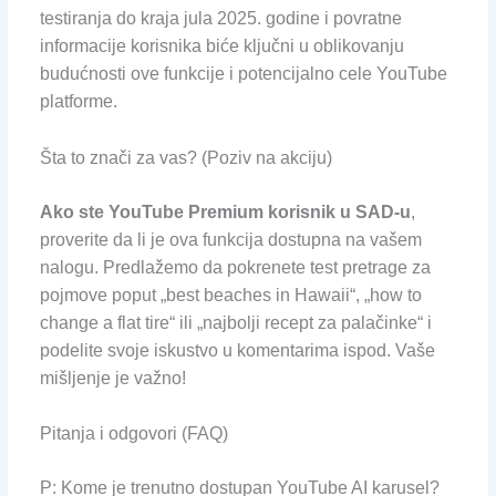
testiranja do kraja jula 2025. godine i povratne
informacije korisnika biće ključni u oblikovanju
budućnosti ove funkcije i potencijalno cele YouTube
platforme.
Šta to znači za vas? (Poziv na akciju)
Ako ste YouTube Premium korisnik u SAD-u
,
proverite da li je ova funkcija dostupna na vašem
nalogu. Predlažemo da pokrenete test pretrage za
pojmove poput „best beaches in Hawaii“, „how to
change a flat tire“ ili „najbolji recept za palačinke“ i
podelite svoje iskustvo u komentarima ispod. Vaše
mišljenje je važno!
Pitanja i odgovori (FAQ)
P: Kome je trenutno dostupan YouTube AI karusel?