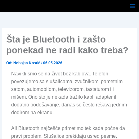
Pređi
na
sadržaj
Šta je Bluetooth i zašto
ponekad ne radi kako treba?
Od:
Nebojsa Kostić
/
06.05.2026
Navikli smo se na život bez kablova. Telefon
povezujemo sa slušalicama, zvučnikom, pametnim
satom, automobilom, televizorom, tastaturom ili
mišem. Ono što je nekada tražilo kabl, adapter ili
dodatno podešavanje, danas se često rešava jednim
dodirom na ekranu.
Ali Bluetooth najčešće primetimo tek kada počne da
pravi problem. Slušalice prekidaju usred pesme,