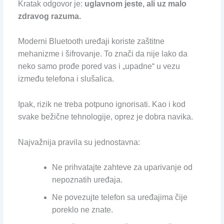
Kratak odgovor je:
uglavnom jeste, ali uz malo
zdravog razuma.
Moderni Bluetooth uređaji koriste zaštitne
mehanizme i šifrovanje. To znači da nije lako da
neko samo prođe pored vas i „upadne“ u vezu
između telefona i slušalica.
Ipak, rizik ne treba potpuno ignorisati. Kao i kod
svake bežične tehnologije, oprez je dobra navika.
Najvažnija pravila su jednostavna:
Ne prihvatajte zahteve za uparivanje od
nepoznatih uređaja.
Ne povezujte telefon sa uređajima čije
poreklo ne znate.