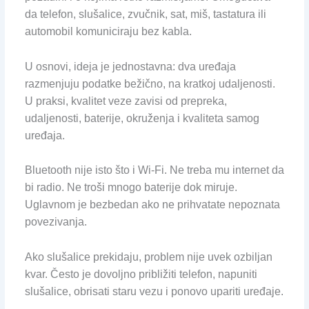
da telefon, slušalice, zvučnik, sat, miš, tastatura ili
automobil komuniciraju bez kabla.
U osnovi, ideja je jednostavna: dva uređaja
razmenjuju podatke bežično, na kratkoj udaljenosti.
U praksi, kvalitet veze zavisi od prepreka,
udaljenosti, baterije, okruženja i kvaliteta samog
uređaja.
Bluetooth nije isto što i Wi-Fi. Ne treba mu internet da
bi radio. Ne troši mnogo baterije dok miruje.
Uglavnom je bezbedan ako ne prihvatate nepoznata
povezivanja.
Ako slušalice prekidaju, problem nije uvek ozbiljan
kvar. Često je dovoljno približiti telefon, napuniti
slušalice, obrisati staru vezu i ponovo upariti uređaje.