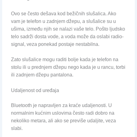
Ovo se često dešava kod bežičnih slušalica. Ako
vam je telefon u zadnjem džepu, a slušalice su u
ušima, između njih se nalazi vaše telo. Pošto ljudsko
telo sadrži dosta vode, a voda može da oslabi radio-
signal, veza ponekad postaje nestabilna.
Zato slušalice mogu raditi bolje kada je telefon na
stolu ili u prednjem džepu nego kada je u rancu, torbi
ili zadnjem džepu pantalona.
Udaljenost od uređaja
Bluetooth je napravljen za kraće udaljenosti. U
normalnim kućnim uslovima često radi dobro na
nekoliko metara, ali ako se previše udaljite, veza
slabi.