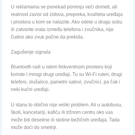
U reklamama se ponekad pominju veći dometi, ali
realnost zavisi od zidova, prepreka, kvaliteta uređaja
i prostora u kom se nalazite. Ako odete u drugu sobu
ili zatvorite vrata između telefona i zvučnika, nije
čudno ako zvuk počne da prekida.
Zagušenje signala
Bluetooth radi u istom frekventnom prostoru koji
koriste i mnogi drugi uređaji. Tu su Wi-Fi ruteri, drugi
telefoni, slušalice, pametni satovi, zvučnici, pa čak i
neki kućni uređaji.
U stanu to obično nije veliki problem. Ali u autobusu,
školi, kancelariji, kafiću ili tržnom centru oko vas
može biti desetine ili stotine bežičnih uređaja. Tada
može doći do smetnji.