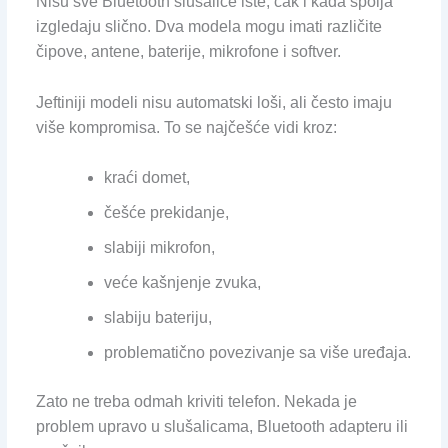
Nisu sve Bluetooth slušalice iste, čak i kada spolja
izgledaju slično. Dva modela mogu imati različite
čipove, antene, baterije, mikrofone i softver.
Jeftiniji modeli nisu automatski loši, ali često imaju
više kompromisa. To se najčešće vidi kroz:
kraći domet,
češće prekidanje,
slabiji mikrofon,
veće kašnjenje zvuka,
slabiju bateriju,
problematično povezivanje sa više uređaja.
Zato ne treba odmah kriviti telefon. Nekada je
problem upravo u slušalicama, Bluetooth adapteru ili