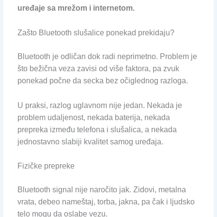
uređaje sa mrežom i internetom.
Zašto Bluetooth slušalice ponekad prekidaju?
Bluetooth je odličan dok radi neprimetno. Problem je
što bežična veza zavisi od više faktora, pa zvuk
ponekad počne da secka bez očiglednog razloga.
U praksi, razlog uglavnom nije jedan. Nekada je
problem udaljenost, nekada baterija, nekada
prepreka između telefona i slušalica, a nekada
jednostavno slabiji kvalitet samog uređaja.
Fizičke prepreke
Bluetooth signal nije naročito jak. Zidovi, metalna
vrata, debeo nameštaj, torba, jakna, pa čak i ljudsko
telo mogu da oslabe vezu.