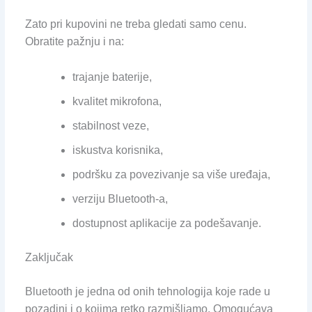
Zato pri kupovini ne treba gledati samo cenu.
Obratite pažnju i na:
trajanje baterije,
kvalitet mikrofona,
stabilnost veze,
iskustva korisnika,
podršku za povezivanje sa više uređaja,
verziju Bluetooth-a,
dostupnost aplikacije za podešavanje.
Zaključak
Bluetooth je jedna od onih tehnologija koje rade u
pozadini i o kojima retko razmišljamo. Omogućava