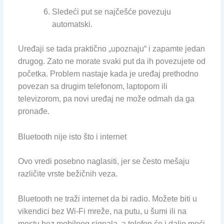
Sledeći put se najčešće povezuju
automatski.
Uređaji se tada praktično „upoznaju“ i zapamte jedan
drugog. Zato ne morate svaki put da ih povezujete od
početka. Problem nastaje kada je uređaj prethodno
povezan sa drugim telefonom, laptopom ili
televizorom, pa novi uređaj ne može odmah da ga
pronađe.
Bluetooth nije isto što i internet
Ovo vredi posebno naglasiti, jer se često mešaju
različite vrste bežičnih veza.
Bluetooth ne traži internet da bi radio. Možete biti u
vikendici bez Wi-Fi mreže, na putu, u šumi ili na
mestu bez mobilnog signala, a telefon će i dalje moći