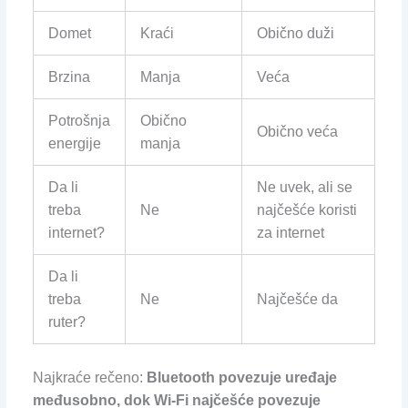
Domet
Kraći
Obično duži
Brzina
Manja
Veća
Potrošnja
Obično
Obično veća
energije
manja
Da li
Ne uvek, ali se
treba
Ne
najčešće koristi
internet?
za internet
Da li
treba
Ne
Najčešće da
ruter?
Najkraće rečeno:
Bluetooth povezuje uređaje
međusobno, dok Wi-Fi najčešće povezuje