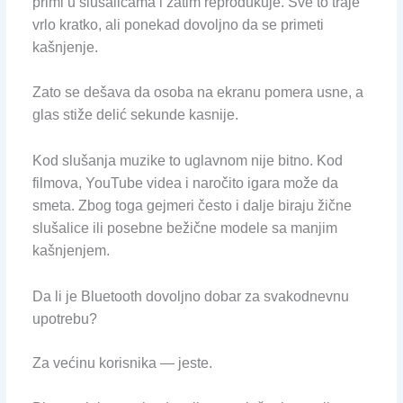
primi u slušalicama i zatim reprodukuje. Sve to traje
vrlo kratko, ali ponekad dovoljno da se primeti
kašnjenje.
Zato se dešava da osoba na ekranu pomera usne, a
glas stiže delić sekunde kasnije.
Kod slušanja muzike to uglavnom nije bitno. Kod
filmova, YouTube videa i naročito igara može da
smeta. Zbog toga gejmeri često i dalje biraju žične
slušalice ili posebne bežične modele sa manjim
kašnjenjem.
Da li je Bluetooth dovoljno dobar za svakodnevnu
upotrebu?
Za većinu korisnika — jeste.