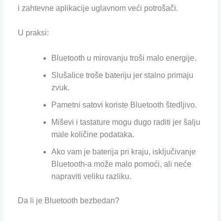
i zahtevne aplikacije uglavnom veći potrošači.
U praksi:
Bluetooth u mirovanju troši malo energije.
Slušalice troše bateriju jer stalno primaju
zvuk.
Pametni satovi koriste Bluetooth štedljivo.
Miševi i tastature mogu dugo raditi jer šalju
male količine podataka.
Ako vam je baterija pri kraju, isključivanje
Bluetooth-a može malo pomoći, ali neće
napraviti veliku razliku.
Da li je Bluetooth bezbedan?