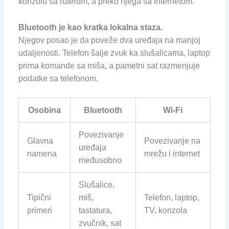
konzolu sa ruterom, a preko njega sa internetom.
Bluetooth je kao kratka lokalna staza.
Njegov posao je da poveže dva uređaja na manjoj
udaljenosti. Telefon šalje zvuk ka slušalicama, laptop
prima komande sa miša, a pametni sat razmenjuje
podatke sa telefonom.
Osobina
Bluetooth
Wi-Fi
Povezivanje
Glavna
Povezivanje na
uređaja
namena
mrežu i internet
međusobno
Slušalice,
Tipični
miš,
Telefon, laptop,
primeri
tastatura,
TV, konzola
zvučnik, sat