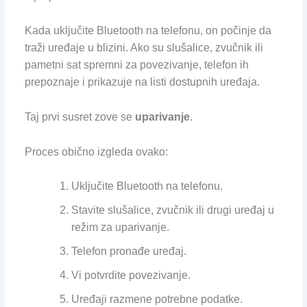
Kada uključite Bluetooth na telefonu, on počinje da
traži uređaje u blizini. Ako su slušalice, zvučnik ili
pametni sat spremni za povezivanje, telefon ih
prepoznaje i prikazuje na listi dostupnih uređaja.
Taj prvi susret zove se
uparivanje
.
Proces obično izgleda ovako:
Uključite Bluetooth na telefonu.
Stavite slušalice, zvučnik ili drugi uređaj u
režim za uparivanje.
Telefon pronađe uređaj.
Vi potvrdite povezivanje.
Uređaji razmene potrebne podatke.