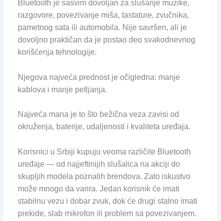
Bluetooth je sasvim dovoljan za slušanje muzike,
razgovore, povezivanje miša, tastature, zvučnika,
pametnog sata ili automobila. Nije savršen, ali je
dovoljno praktičan da je postao deo svakodnevnog
korišćenja tehnologije.
Njegova najveća prednost je očigledna: manje
kablova i manje petljanja.
Najveća mana je to što bežična veza zavisi od
okruženja, baterije, udaljenosti i kvaliteta uređaja.
Korisnici u Srbiji kupuju veoma različite Bluetooth
uređaje — od najjeftinijih slušalica na akciji do
skupljih modela poznatih brendova. Zato iskustvo
može mnogo da varira. Jedan korisnik će imati
stabilnu vezu i dobar zvuk, dok će drugi stalno imati
prekide, slab mikrofon ili problem sa povezivanjem.