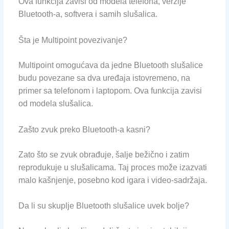
Ova funkcija zavisi od modela telefona, verzije
Bluetooth-a, softvera i samih slušalica.
Šta je Multipoint povezivanje?
Multipoint omogućava da jedne Bluetooth slušalice
budu povezane sa dva uređaja istovremeno, na
primer sa telefonom i laptopom. Ova funkcija zavisi
od modela slušalica.
Zašto zvuk preko Bluetooth-a kasni?
Zato što se zvuk obrađuje, šalje bežično i zatim
reprodukuje u slušalicama. Taj proces može izazvati
malo kašnjenje, posebno kod igara i video-sadržaja.
Da li su skuplje Bluetooth slušalice uvek bolje?