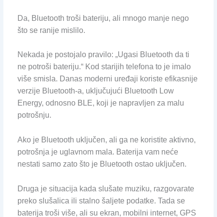
Da, Bluetooth troši bateriju, ali mnogo manje nego
što se ranije mislilo.
Nekada je postojalo pravilo: „Ugasi Bluetooth da ti
ne potroši bateriju.“ Kod starijih telefona to je imalo
više smisla. Danas moderni uređaji koriste efikasnije
verzije Bluetooth-a, uključujući Bluetooth Low
Energy, odnosno BLE, koji je napravljen za malu
potrošnju.
Ako je Bluetooth uključen, ali ga ne koristite aktivno,
potrošnja je uglavnom mala. Baterija vam neće
nestati samo zato što je Bluetooth ostao uključen.
Druga je situacija kada slušate muziku, razgovarate
preko slušalica ili stalno šaljete podatke. Tada se
baterija troši više, ali su ekran, mobilni internet, GPS