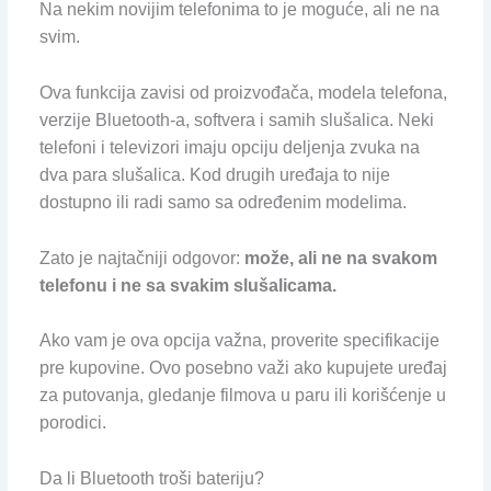
Na nekim novijim telefonima to je moguće, ali ne na
svim.
Ova funkcija zavisi od proizvođača, modela telefona,
verzije Bluetooth-a, softvera i samih slušalica. Neki
telefoni i televizori imaju opciju deljenja zvuka na
dva para slušalica. Kod drugih uređaja to nije
dostupno ili radi samo sa određenim modelima.
Zato je najtačniji odgovor:
može, ali ne na svakom
telefonu i ne sa svakim slušalicama.
Ako vam je ova opcija važna, proverite specifikacije
pre kupovine. Ovo posebno važi ako kupujete uređaj
za putovanja, gledanje filmova u paru ili korišćenje u
porodici.
Da li Bluetooth troši bateriju?