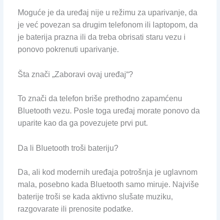
Moguće je da uređaj nije u režimu za uparivanje, da
je već povezan sa drugim telefonom ili laptopom, da
je baterija prazna ili da treba obrisati staru vezu i
ponovo pokrenuti uparivanje.
Šta znači „Zaboravi ovaj uređaj“?
To znači da telefon briše prethodno zapamćenu
Bluetooth vezu. Posle toga uređaj morate ponovo da
uparite kao da ga povezujete prvi put.
Da li Bluetooth troši bateriju?
Da, ali kod modernih uređaja potrošnja je uglavnom
mala, posebno kada Bluetooth samo miruje. Najviše
baterije troši se kada aktivno slušate muziku,
razgovarate ili prenosite podatke.