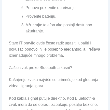
Ponovo pokrenite uparivanje.
Proverite bateriju.
Ažurirajte telefon ako postoji dostupno
ažuriranje.
Staro IT pravilo ovde često radi: ugasiti, upaliti i
pokušati ponovo. Nije posebno elegantno, ali rešava
iznenađujuće mnogo problema.
Zašto zvuk preko Bluetooth-a kasni?
Kašnjenje zvuka najviše se primećuje kod gledanja
videa i igranja igara.
Kod kabla signal putuje direktno. Kod Bluetooth-a
zvuk mora da se obradi, zapakuje, pošalje bežično,