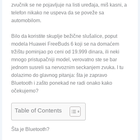
zvučnik se ne pojavljuje na listi uređaja, miš kasni, a
telefon nikako ne uspeva da se poveže sa
automobilom.
Bilo da koristite skuplje bežične slušalice, poput
modela Huawei FreeBuds 6 koji se na domaćem
tržištu pominjao po ceni od 19.999 dinara, ili neki
mnogo pristupačniji model, verovatno ste se bar
jednom susreli sa nervoznim seckanjem zvuka. I tu
dolazimo do glavnog pitanja: šta je zapravo
Bluetooth i zašto ponekad ne radi onako kako
očekujemo?
Table of Contents
Šta je Bluetooth?