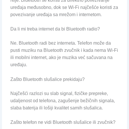
Nije. Bluetooth se koristi za direktno povezivanje
uređaja međusobno, dok se Wi-Fi najčešće koristi za
povezivanje uređaja sa mrežom i internetom.
Da li mi treba internet da bi Bluetooth radio?
Ne. Bluetooth radi bez interneta. Telefon može da
pusti muziku na Bluetooth zvučnik i kada nema Wi-Fi
ili mobilni internet, ako je muzika već sačuvana na
uređaju.
Zašto Bluetooth slušalice prekidaju?
Najčešći razlozi su slab signal, fizičke prepreke,
udaljenost od telefona, zagušenje bežičnih signala,
slaba baterija ili lošiji kvalitet samih slušalica.
Zašto telefon ne vidi Bluetooth slušalice ili zvučnik?