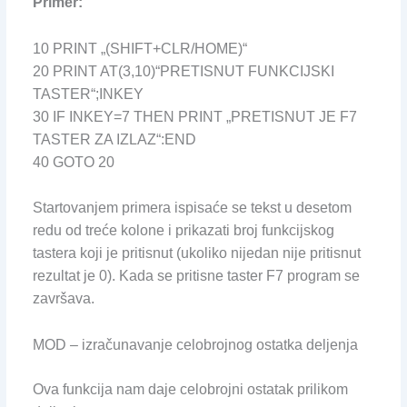
Primer:
10 PRINT „(SHIFT+CLR/HOME)“
20 PRINT AT(3,10)“PRETISNUT FUNKCIJSKI
TASTER“;INKEY
30 IF INKEY=7 THEN PRINT „PRETISNUT JE F7
TASTER ZA IZLAZ“:END
40 GOTO 20
Startovanjem primera ispisaće se tekst u desetom
redu od treće kolone i prikazati broj funkcijskog
tastera koji je pritisnut (ukoliko nijedan nije pritisnut
rezultat je 0). Kada se pritisne taster F7 program se
završava.
MOD – izračunavanje celobrojnog ostatka deljenja
Ova funkcija nam daje celobrojni ostatak prilikom