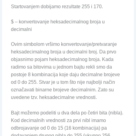
Startovanjem dobijamo rezultate 255 i 170.
$ – konvertovanje heksadecimalnog broja u
decimalni
Ovim simbolom vršimo konvertovanje/pretvaranje
heksadecimalnog broja u decimalni broj. Da prvo
objasnimo pojam heksadecimalnog broja. Kada
radimo sa bitovima u jednom bajtu rekli smo da
postoje 8 kombinacija koje daju decimalne brojeve
od 0 do 255. Stvar je u tom što nije najbolji način
označavati binarne brojeve decimalnim. Zato su
uvedene tzv. heksadecimalne vrednosti.
Bajt možemo podeliti u dva dela po četiri bita (nibla).
Kod decimalnih vrednosti za prvi nibl imamo
odbrojavanje od 0 do 15 (16 kombinacija) pa
dodavanjem drugog nibla do 255 (ukupno 256