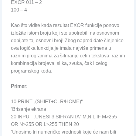
EXOR 011 – 2
100 – 4
Kao što vidite kada rezultat EXOR funkcije ponovo
izložite istom broju koji ste upotrebili na osnovnom
dobijate taj osnovni broj! Zbog napred date činjenice
ova logička funkcija je imala najviše primena u
raznim programima za šifriranje celih tekstova, raznih
kombinacija brojeva, slika, zvuka, čak i celog
programskog koda.
Primer:
10 PRINT „(SHIFT+CLR/HOME)“
‘Brisanje ekrana
20 INPUT „UNESI 3 SIFRANTA“;M,N,L:IF M>255
OR N>255 OR L>255 THEN 20
‘Unosimo tri numeričke vrednosti koje će nam biti