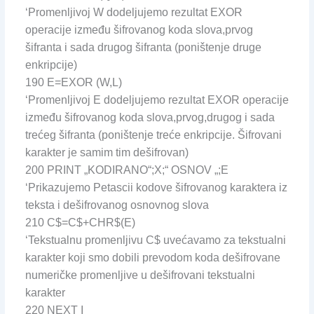
‘Promenljivoj W dodeljujemo rezultat EXOR
operacije između šifrovanog koda slova,prvog
šifranta i sada drugog šifranta (poništenje druge
enkripcije)
190 E=EXOR (W,L)
‘Promenljivoj E dodeljujemo rezultat EXOR operacije
između šifrovanog koda slova,prvog,drugog i sada
trećeg šifranta (poništenje treće enkripcije. Šifrovani
karakter je samim tim dešifrovan)
200 PRINT „KODIRANO“;X;“ OSNOV „;E
‘Prikazujemo Petascii kodove šifrovanog karaktera iz
teksta i dešifrovanog osnovnog slova
210 C$=C$+CHR$(E)
‘Tekstualnu promenljivu C$ uvećavamo za tekstualni
karakter koji smo dobili prevodom koda dešifrovane
numeričke promenljive u dešifrovani tekstualni
karakter
220 NEXT I