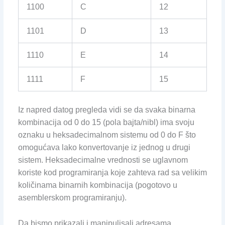
1100
C
12
1101
D
13
1110
E
14
1111
F
15
Iz napred datog pregleda vidi se da svaka binarna
kombinacija od 0 do 15 (pola bajta/nibl) ima svoju
oznaku u heksadecimalnom sistemu od 0 do F što
omogućava lako konvertovanje iz jednog u drugi
sistem. Heksadecimalne vrednosti se uglavnom
koriste kod programiranja koje zahteva rad sa velikim
količinama binarnih kombinacija (pogotovo u
asemblerskom programiranju).
Da bismo prikazali i manipulisali adresama