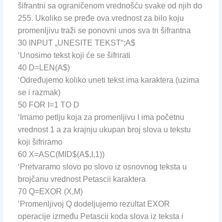
šifrantni sa ograničenom vrednošću svake od njih do
255. Ukoliko se pređe ova vrednost za bilo koju
promenljivu traži se ponovni unos sva tri šifrantna
30 INPUT „UNESITE TEKST“;A$
‘Unosimo tekst koji će se šifrirati
40 D=LEN(A$)
‘Određujemo koliko uneti tekst ima karaktera (uzima
se i razmak)
50 FOR I=1 TO D
‘Imamo petlju koja za promenljivu I ima početnu
vrednost 1 a za krajnju ukupan broj slova u tekstu
koji šifriramo
60 X=ASC(MID$(A$,I,1))
‘Pretvaramo slovo po slovo iz osnovnog teksta u
brojčanu vrednost Petascii karaktera
70 Q=EXOR (X,M)
‘Promenljivoj Q dodeljujemo rezultat EXOR
operacije između Petascii koda slova iz teksta i