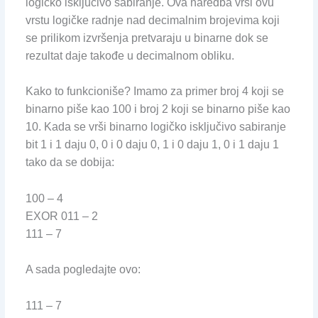
logičko isključivo sabiranje. Ova naredba vrši ovu
vrstu logičke radnje nad decimalnim brojevima koji
se prilikom izvršenja pretvaraju u binarne dok se
rezultat daje takođe u decimalnom obliku.
Kako to funkcioniše? Imamo za primer broj 4 koji se
binarno piše kao 100 i broj 2 koji se binarno piše kao
10. Kada se vrši binarno logičko isključivo sabiranje
bit 1 i 1 daju 0, 0 i 0 daju 0, 1 i 0 daju 1, 0 i 1 daju 1
tako da se dobija:
100 – 4
EXOR 011 – 2
111 – 7
A sada pogledajte ovo:
111 – 7