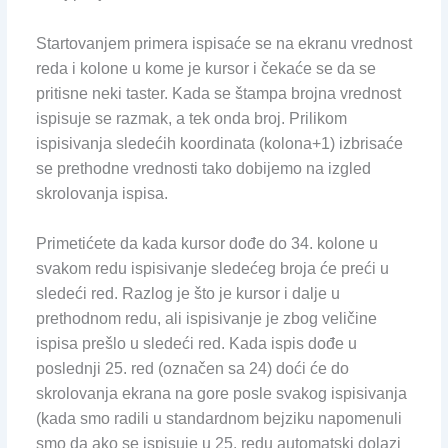
Startovanjem primera ispisaće se na ekranu vrednost
reda i kolone u kome je kursor i čekaće se da se
pritisne neki taster. Kada se štampa brojna vrednost
ispisuje se razmak, a tek onda broj. Prilikom
ispisivanja sledećih koordinata (kolona+1) izbrisaće
se prethodne vrednosti tako dobijemo na izgled
skrolovanja ispisa.
Primetićete da kada kursor dođe do 34. kolone u
svakom redu ispisivanje sledećeg broja će preći u
sledeći red. Razlog je što je kursor i dalje u
prethodnom redu, ali ispisivanje je zbog veličine
ispisa prešlo u sledeći red. Kada ispis dođe u
poslednji 25. red (označen sa 24) doći će do
skrolovanja ekrana na gore posle svakog ispisivanja
(kada smo radili u standardnom bejziku napomenuli
smo da ako se ispisuje u 25. redu automatski dolazi