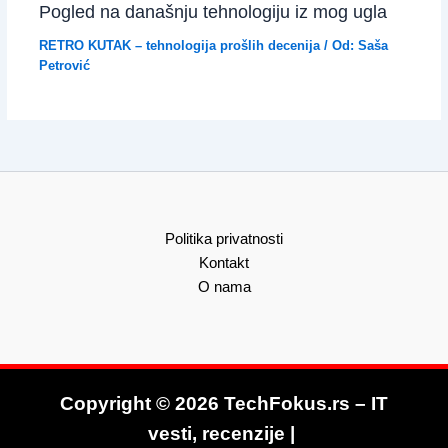
Pogled na današnju tehnologiju iz mog ugla
RETRO KUTAK – tehnologija prošlih decenija
/ Od:
Saša
Petrović
Politika privatnosti
Kontakt
O nama
Copyright © 2026 TechFokus.rs – IT
vesti, recenzije |