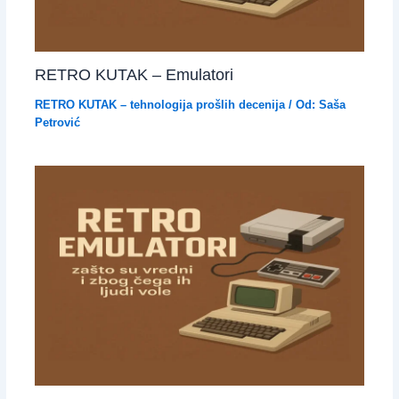
RETRO KUTAK – Emulatori
RETRO KUTAK – tehnologija prošlih decenija
/ Od:
Saša
Petrović