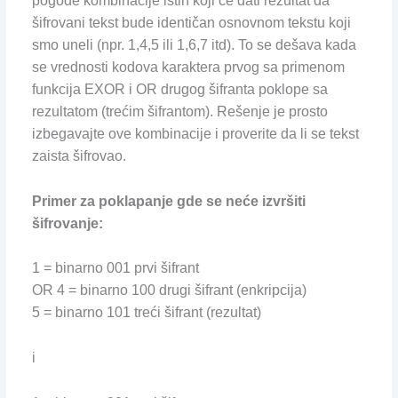
pogode kombinacije istih koji će dati rezultat da
šifrovani tekst bude identičan osnovnom tekstu koji
smo uneli (npr. 1,4,5 ili 1,6,7 itd). To se dešava kada
se vrednosti kodova karaktera prvog sa primenom
funkcija EXOR i OR drugog šifranta poklope sa
rezultatom (trećim šifrantom). Rešenje je prosto
izbegavajte ove kombinacije i proverite da li se tekst
zaista šifrovao.
Primer za poklapanje gde se neće izvršiti
šifrovanje:
1 = binarno 001 prvi šifrant
OR 4 = binarno 100 drugi šifrant (enkripcija)
5 = binarno 101 treći šifrant (rezultat)
i