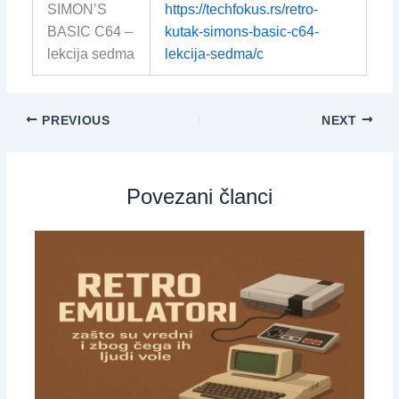
SIMON’S
https://techfokus.rs/retro-
BASIC C64 –
kutak-simons-basic-c64-
lekcija sedma
lekcija-sedma/c
PREVIOUS
NEXT
Povezani članci