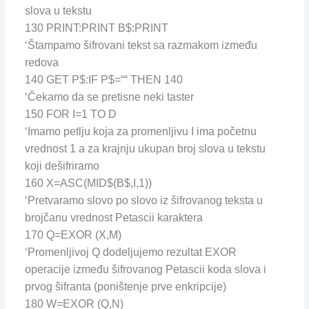
slova u tekstu
130 PRINT:PRINT B$:PRINT
‘Štampamo šifrovani tekst sa razmakom između
redova
140 GET P$:IF P$=““ THEN 140
‘Čekamo da se pretisne neki taster
150 FOR I=1 TO D
‘Imamo petlju koja za promenljivu I ima početnu
vrednost 1 a za krajnju ukupan broj slova u tekstu
koji dešifriramo
160 X=ASC(MID$(B$,I,1))
‘Pretvaramo slovo po slovo iz šifrovanog teksta u
brojčanu vrednost Petascii karaktera
170 Q=EXOR (X,M)
‘Promenljivoj Q dodeljujemo rezultat EXOR
operacije između šifrovanog Petascii koda slova i
prvog šifranta (poništenje prve enkripcije)
180 W=EXOR (Q,N)