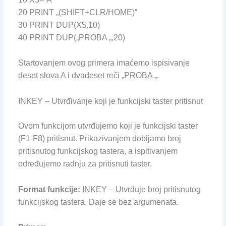
20 PRINT „(SHIFT+CLR/HOME)“
30 PRINT DUP(X$,10)
40 PRINT DUP(„PROBA „,20)
Startovanjem ovog primera imaćemo ispisivanje
deset slova A i dvadeset reči „PROBA „.
INKEY – Utvrđivanje koji je funkcijski taster pritisnut
Ovom funkcijom utvrđujemo koji je funkcijski taster
(F1-F8) pritisnut. Prikazivanjem dobijamo broj
pritisnutog funkcijskog tastera, a ispitivanjem
određujemo radnju za pritisnuti taster.
Format funkcije:
INKEY – Utvrđuje broj pritisnutog
funkcijskog tastera. Daje se bez argumenata.