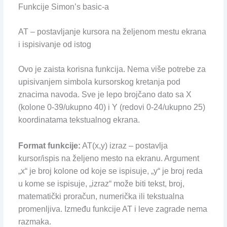
Funkcije Simon’s basic-a
AT – postavljanje kursora na željenom mestu ekrana
i ispisivanje od istog
Ovo je zaista korisna funkcija. Nema više potrebe za
upisivanjem simbola kursorskog kretanja pod
znacima navoda. Sve je lepo brojčano dato sa X
(kolone 0-39/ukupno 40) i Y (redovi 0-24/ukupno 25)
koordinatama tekstualnog ekrana.
Format funkcije:
AT(x,y) izraz – postavlja
kursor/ispis na željeno mesto na ekranu. Argument
„x“ je broj kolone od koje se ispisuje, „y“ je broj reda
u kome se ispisuje, „izraz“ može biti tekst, broj,
matematički proračun, numerička ili tekstualna
promenljiva. Između funkcije AT i leve zagrade nema
razmaka.