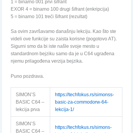
1 = binarno 001 prvi šifrant
EXOR 4 = binarno 100 drugi šifrant (enkripcija)
5 = binarno 101 treći šifrant (rezultat)
Sa ovim završavamo današnju lekciju. Kao što ste
videli ove funkcije su zaista korisne (pogotovo AT).
Sigurni smo da bi iste našle svoje mesto u
standardnom bejziku samo da je u C64 ugrađena
njemu prilagođena verzija bejzika.
Puno pozdrava.
SIMON’S
https://techfokus.rs/simonss-
BASIC C64 –
basic-za-commodorw-64-
lekcija prva
lekcija-1/
SIMON’S
https://techfokus.rs/simons-
BASIC C64 –