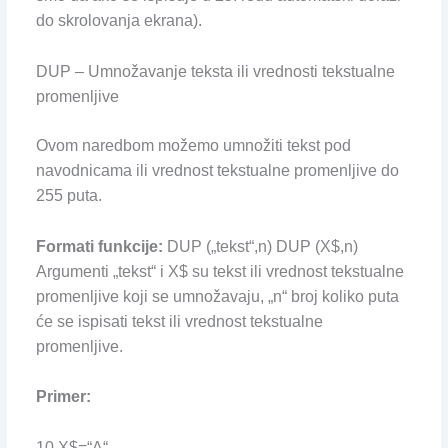
do skrolovanja ekrana).
DUP – Umnožavanje teksta ili vrednosti tekstualne
promenljive
Ovom naredbom možemo umnožiti tekst pod
navodnicama ili vrednost tekstualne promenljive do
255 puta.
Formati funkcije:
DUP („tekst“,n) DUP (X$,n)
Argumenti „tekst“ i X$ su tekst ili vrednost tekstualne
promenljive koji se umnožavaju, „n“ broj koliko puta
će se ispisati tekst ili vrednost tekstualne
promenljive.
Primer:
10 X$=“A“