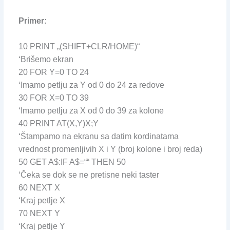
Primer:
10 PRINT „(SHIFT+CLR/HOME)“
‘Brišemo ekran
20 FOR Y=0 TO 24
‘Imamo petlju za Y od 0 do 24 za redove
30 FOR X=0 TO 39
‘Imamo petlju za X od 0 do 39 za kolone
40 PRINT AT(X,Y)X;Y
‘Štampamo na ekranu sa datim kordinatama
vrednost promenljivih X i Y (broj kolone i broj reda)
50 GET A$:IF A$=““ THEN 50
‘Čeka se dok se ne pretisne neki taster
60 NEXT X
‘Kraj petlje X
70 NEXT Y
‘Kraj petlje Y