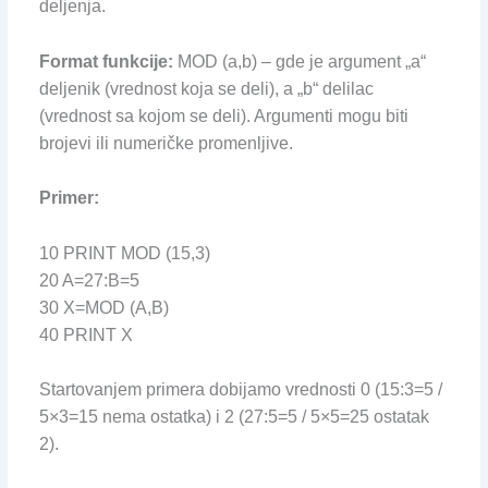
deljenja.
Format funkcije:
MOD (a,b) – gde je argument „a“
deljenik (vrednost koja se deli), a „b“ delilac
(vrednost sa kojom se deli). Argumenti mogu biti
brojevi ili numeričke promenljive.
Primer:
10 PRINT MOD (15,3)
20 A=27:B=5
30 X=MOD (A,B)
40 PRINT X
Startovanjem primera dobijamo vrednosti 0 (15:3=5 /
5×3=15 nema ostatka) i 2 (27:5=5 / 5×5=25 ostatak
2).