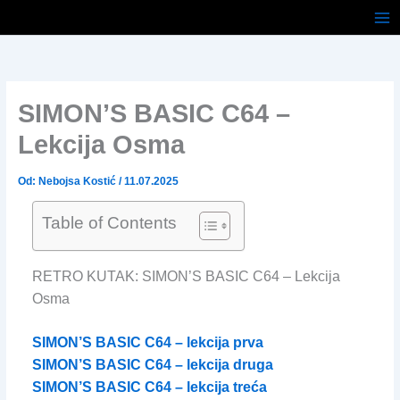
Pređi
na
sadržaj
SIMON’S BASIC C64 –
Lekcija Osma
Od:
Nebojsa Kostić
/
11.07.2025
Table of Contents
RETRO KUTAK: SIMON’S BASIC C64 – Lekcija
Osma
SIMON’S BASIC C64 – lekcija prva
SIMON’S BASIC C64 – lekcija druga
SIMON’S BASIC C64 – lekcija treća