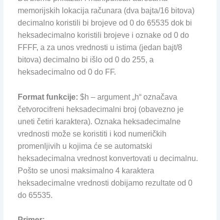
memorijskih lokacija računara (dva bajta/16 bitova)
decimalno koristili bi brojeve od 0 do 65535 dok bi
heksadecimalno koristili brojeve i oznake od 0 do
FFFF, a za unos vrednosti u istima (jedan bajt/8
bitova) decimalno bi išlo od 0 do 255, a
heksadecimalno od 0 do FF.
Format funkcije:
$h – argument „h“ označava
četvorocifreni heksadecimalni broj (obavezno je
uneti četiri karaktera). Oznaka heksadecimalne
vrednosti može se koristiti i kod numeričkih
promenljivih u kojima će se automatski
heksadecimalna vrednost konvertovati u decimalnu.
Pošto se unosi maksimalno 4 karaktera
heksadecimalne vrednosti dobijamo rezultate od 0
do 65535.
Primer: