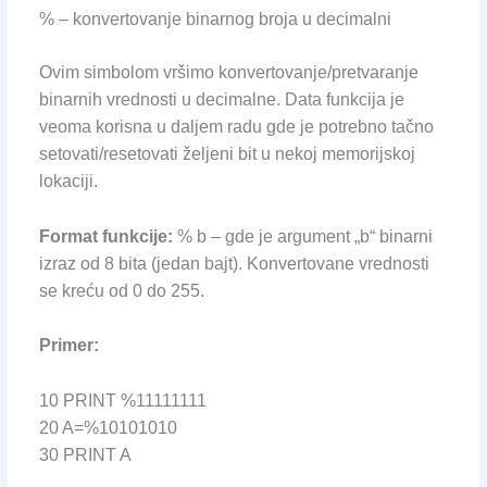
% – konvertovanje binarnog broja u decimalni
Ovim simbolom vršimo konvertovanje/pretvaranje
binarnih vrednosti u decimalne. Data funkcija je
veoma korisna u daljem radu gde je potrebno tačno
setovati/resetovati željeni bit u nekoj memorijskoj
lokaciji.
Format funkcije:
% b – gde je argument „b“ binarni
izraz od 8 bita (jedan bajt). Konvertovane vrednosti
se kreću od 0 do 255.
Primer:
10 PRINT %11111111
20 A=%10101010
30 PRINT A