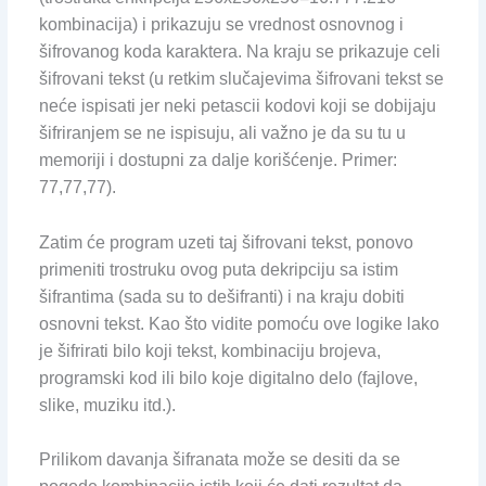
kombinacija) i prikazuju se vrednost osnovnog i
šifrovanog koda karaktera. Na kraju se prikazuje celi
šifrovani tekst (u retkim slučajevima šifrovani tekst se
neće ispisati jer neki petascii kodovi koji se dobijaju
šifriranjem se ne ispisuju, ali važno je da su tu u
memoriji i dostupni za dalje korišćenje. Primer:
77,77,77).
Zatim će program uzeti taj šifrovani tekst, ponovo
primeniti trostruku ovog puta dekripciju sa istim
šifrantima (sada su to dešifranti) i na kraju dobiti
osnovni tekst. Kao što vidite pomoću ove logike lako
je šifrirati bilo koji tekst, kombinaciju brojeva,
programski kod ili bilo koje digitalno delo (fajlove,
slike, muziku itd.).
Prilikom davanja šifranata može se desiti da se