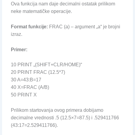
Ova funkcija nam daje decimalni ostatak prilikom
neke matematičke operacije.
Format funkcije:
FRAC (a) – argument „a“ je brojni
izraz.
Primer:
10 PRINT „(SHIFT+CLR/HOME)“
20 PRINT FRAC (12.5*7)
30 A=43:B=17
40 X=FRAC (A/B)
50 PRINT X
Prilikom startovanja ovog primera dobijamo
decimalne vrednosti .5 (12.5×7=87.5) i .529411766
(43:17=2.529411766).