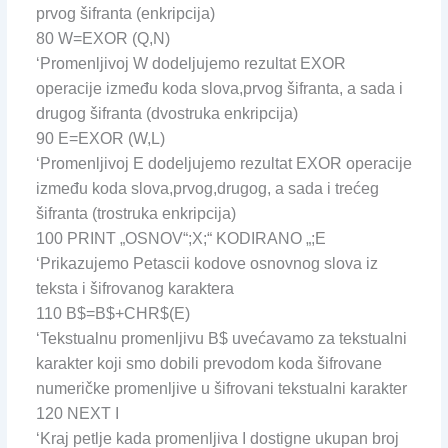
prvog šifranta (enkripcija)
80 W=EXOR (Q,N)
‘Promenljivoj W dodeljujemo rezultat EXOR
operacije između koda slova,prvog šifranta, a sada i
drugog šifranta (dvostruka enkripcija)
90 E=EXOR (W,L)
‘Promenljivoj E dodeljujemo rezultat EXOR operacije
između koda slova,prvog,drugog, a sada i trećeg
šifranta (trostruka enkripcija)
100 PRINT „OSNOV“;X;“ KODIRANO „;E
‘Prikazujemo Petascii kodove osnovnog slova iz
teksta i šifrovanog karaktera
110 B$=B$+CHR$(E)
‘Tekstualnu promenljivu B$ uvećavamo za tekstualni
karakter koji smo dobili prevodom koda šifrovane
numeričke promenljive u šifrovani tekstualni karakter
120 NEXT I
‘Kraj petlje kada promenljiva I dostigne ukupan broj