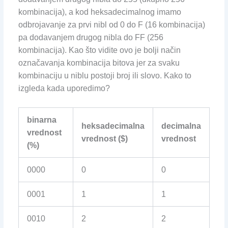
kombinacija), a kod heksadecimalnog imamo
odbrojavanje za prvi nibl od 0 do F (16 kombinacija)
pa dodavanjem drugog nibla do FF (256
kombinacija). Kao što vidite ovo je bolji način
označavanja kombinacija bitova jer za svaku
kombinaciju u niblu postoji broj ili slovo. Kako to
izgleda kada uporedimo?
binarna
heksadecimalna
decimalna
vrednost
vrednost ($)
vrednost
(%)
0000
0
0
0001
1
1
0010
2
2