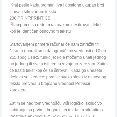
‘Kraj petlje kada promenljiva I dostigne ukupan broj
slova u šifrovanom tekstu
230 PRINT:PRINT C$
‘Štampamo sa rednim razmakom dešifrovani tekst
koji je identičan osnovnom tekstu
Startovanjem primera računar će nam zatražiti tri
šifranta (morali smo da ograničimo vrednosti od 0 do
255 zbog CHR$ funkcije) koje možemo uneti jednog
po jednog ili sve u isti red razdvojeno zarezom. Zatim
će tražiti tekst koji će se šifrovati. Kada ga unesete
dešava se sledeće: prvo se svako slovo iz osnovnog
teksta pretvara u brojčanu vrednost Petascii
karaktera.
Zatim se nad tom vrednošću vrši logičko isključivo
sabiranje sa prvim, drugim i trećim datim šifrantima
(trostruka enkripcija 256x256x256=16.777.216