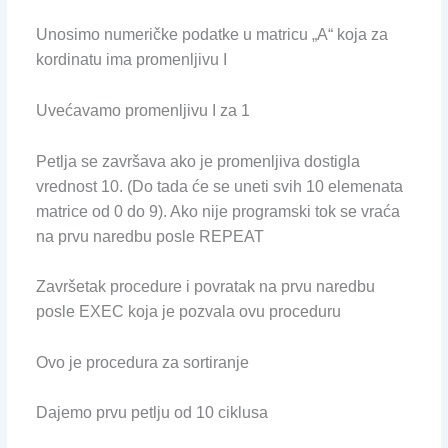
Unosimo numeričke podatke u matricu „A“ koja za
kordinatu ima promenljivu I
Uvećavamo promenljivu I za 1
Petlja se završava ako je promenljiva dostigla
vrednost 10. (Do tada će se uneti svih 10 elemenata
matrice od 0 do 9). Ako nije programski tok se vraća
na prvu naredbu posle REPEAT
Završetak procedure i povratak na prvu naredbu
posle EXEC koja je pozvala ovu proceduru
Ovo je procedura za sortiranje
Dajemo prvu petlju od 10 ciklusa