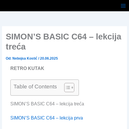
Pređi
na
sadržaj
SIMON’S BASIC C64 – lekcija
treća
Od:
Nebojsa Kostić
/
20.06.2025
RETRO KUTAK
Table of Contents
SIMON’S BASIC C64 – lekcija treća
SIMON’S BASIC C64 – lekcija prva