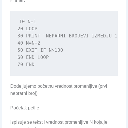
Primer:
10 N=1

20 LOOP

30 PRINT "NEPARNI BROJEVI IZMEDJU 1 I 1
40 N=N+2

50 EXIT IF N>100

60 END LOOP

70 END
Dodeljujemo početnu vrednost promenljive (prvi
neprarni broj)
Početak petlje
Ispisuje se tekst i vrednost promenljive N koja je