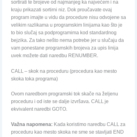
sortirati te brojeve od najmanjeg ka najvećem i na
kraju prikazati sortirni niz. Dok proučavate ovaj
program imajte u vidu da procedure nisu odvojene sa
velikim razlikama u programskim linijama kao što je
to bio slučaj sa podprogramima kod standardnog
bejzika. Za tako nešto nema potrebe jer u slučaju da
vam ponestane programskih brojeva za upis linija
uvek možete dati naredbu RENUMBER.
CALL – skok na proceduru (procedura kao mesto
skoka toka programa)
Ovom naredbom programski tok skače na željenu
proceduru i od iste se dalje izvršava. CALL je
ekvivalent naredbi GOTO.
Važna napomena:
Kada koristimo naredbu CALL za
proceduru kao mesto skoka ne sme se stavljati END