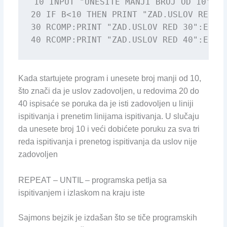
10 INPUT "UNESITE MANJI BROJ OD 10";B

20 IF B<10 THEN PRINT "ZAD.USLOV RED 20
30 RCOMP:PRINT "ZAD.USLOV RED 30":ELSE:
40 RCOMP:PRINT "ZAD.USLOV RED 40":ELSE
Kada startujete program i unesete broj manji od 10,
što znači da je uslov zadovoljen, u redovima 20 do
40 ispisaće se poruka da je isti zadovoljen u liniji
ispitivanja i prenetim linijama ispitivanja. U slučaju
da unesete broj 10 i veći dobićete poruku za sva tri
reda ispitivanja i prenetog ispitivanja da uslov nije
zadovoljen
REPEAT – UNTIL – programska petlja sa
ispitivanjem i izlaskom na kraju iste
Sajmons bejzik je izdašan što se tiče programskih