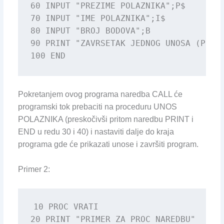
60 INPUT "PREZIME POLAZNIKA";P$

70 INPUT "IME POLAZNIKA";I$

80 INPUT "BROJ BODOVA";B

90 PRINT "ZAVRSETAK JEDNOG UNOSA (PREZI
100 END
Pokretanjem ovog programa naredba CALL će
programski tok prebaciti na proceduru UNOS
POLAZNIKA (preskočivši pritom naredbu PRINT i
END u redu 30 i 40) i nastaviti dalje do kraja
programa gde će prikazati unose i završiti program.
Primer 2:
10 PROC VRATI

20 PRINT "PRIMER ZA PROC NAREDBU"
