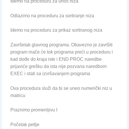
Idemo na proceduru za unos niza
Odlazimo na proceduru za sortiranje niza
Idemo na proceduru za prikaz sortiranog niza
Završetak glavnog programa. Obavezno je završiti
program inače će tok programa preći u proceduru i
kad dođe do kraja iste i END PROC naredbe
prijaviće grešku da ista nije pozvana naredbom
EXEC i stati sa izvršavanjem programa
Ova procedura služi da bi se uneo numerički niz u
matricu
Praznimo promenljivu I
Početak petlje