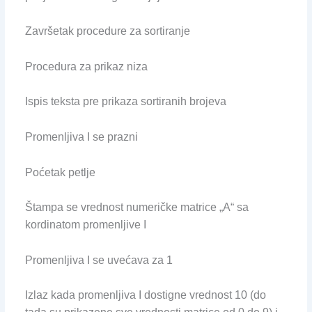
Završetak procedure za sortiranje
Procedura za prikaz niza
Ispis teksta pre prikaza sortiranih brojeva
Promenljiva I se prazni
Poćetak petlje
Štampa se vrednost numeričke matrice „A“ sa
kordinatom promenljive I
Promenljiva I se uvećava za 1
Izlaz kada promenljiva I dostigne vrednost 10 (do