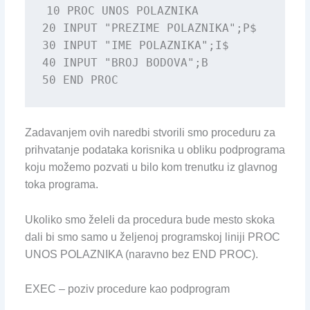
10 PROC UNOS POLAZNIKA

20 INPUT "PREZIME POLAZNIKA";P$

30 INPUT "IME POLAZNIKA";I$

40 INPUT "BROJ BODOVA";B

50 END PROC
Zadavanjem ovih naredbi stvorili smo proceduru za
prihvatanje podataka korisnika u obliku podprograma
koju možemo pozvati u bilo kom trenutku iz glavnog
toka programa.
Ukoliko smo želeli da procedura bude mesto skoka
dali bi smo samo u željenoj programskoj liniji PROC
UNOS POLAZNIKA (naravno bez END PROC).
EXEC – poziv procedure kao podprogram