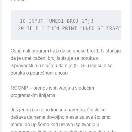
10 INPUT "UNESI BROJ 1";B

20 IF B=1 THEN PRINT "UNEO SI TRAZENI 
Ovaj mali program traži da se unese broj 1. U slučaju
da je unet traženi broj ispisuje se poruka o
ispravnosti a u slučaju da nije (ELSE) ispisuje se
poruka o pogrešnom unosu
RCOMP – prenos ispitivanja u sledećim
programskim linijama
Još jedna izuzetno korisna naredba. Često se
dešava da nema dovoljno mesta za sve što smo
morali da upišemo kod uslova ispitivanja u
programskoj liniji koja se sastoji od samo dva reda.