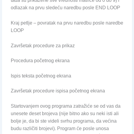
tada su prikazene sve vrednosti matrice od 0 do 9) i
odlazak na prvu sledeću naredbu posle END LOOP
Kraj petlje – povratak na prvu naredbu posle naredbe
LOOP
Završetak procedure za prikaz
Procedura početnog ekrana
Ispis teksta početnog ekrana
Završetak procedure ispisa početnog ekrana
Startovanjem ovog programa zatražiće se od vas da
unesete deset brojeva (nije bitno ako su neki isti ali
bolje je, da bi ste videli svrhu programa, da većina
budu različiti brojevi). Program će posle unosa