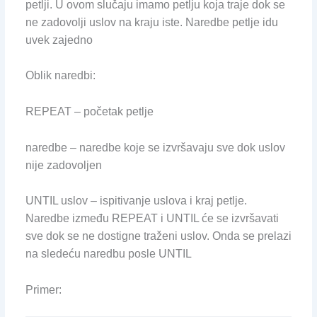
petlji. U ovom slučaju imamo petlju koja traje dok se
ne zadovolji uslov na kraju iste. Naredbe petlje idu
uvek zajedno
Oblik naredbi:
REPEAT – početak petlje
naredbe – naredbe koje se izvršavaju sve dok uslov
nije zadovoljen
UNTIL uslov – ispitivanje uslova i kraj petlje.
Naredbe između REPEAT i UNTIL će se izvršavati
sve dok se ne dostigne traženi uslov. Onda se prelazi
na sledeću naredbu posle UNTIL
Primer: