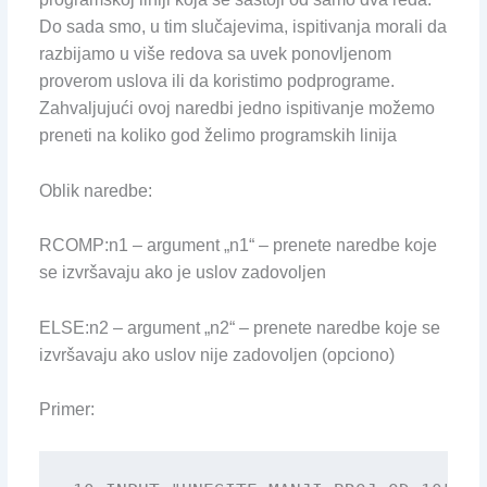
Do sada smo, u tim slučajevima, ispitivanja morali da
razbijamo u više redova sa uvek ponovljenom
proverom uslova ili da koristimo podprograme.
Zahvaljujući ovoj naredbi jedno ispitivanje možemo
preneti na koliko god želimo programskih linija
Oblik naredbe:
RCOMP:n1 – argument „n1“ – prenete naredbe koje
se izvršavaju ako je uslov zadovoljen
ELSE:n2 – argument „n2“ – prenete naredbe koje se
izvršavaju ako uslov nije zadovoljen (opciono)
Primer: