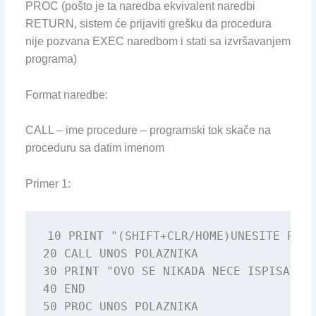
PROC (pošto je ta naredba ekvivalent naredbi
RETURN, sistem će prijaviti grešku da procedura
nije pozvana EXEC naredbom i stati sa izvršavanjem
programa)
Format naredbe:
CALL – ime procedure – programski tok skače na
proceduru sa datim imenom
Primer 1:
10 PRINT "(SHIFT+CLR/HOME)UNESITE PODA
20 CALL UNOS POLAZNIKA

30 PRINT "OVO SE NIKADA NECE ISPISATI"

40 END

50 PROC UNOS POLAZNIKA
