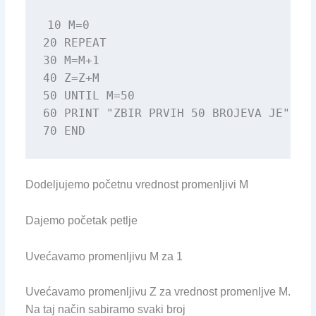
10 M=0

20 REPEAT

30 M=M+1

40 Z=Z+M

50 UNTIL M=50

60 PRINT "ZBIR PRVIH 50 BROJEVA JE";Z

70 END
Dodeljujemo početnu vrednost promenljivi M
Dajemo početak petlje
Uvećavamo promenljivu M za 1
Uvećavamo promenljivu Z za vrednost promenljve M.
Na taj način sabiramo svaki broj