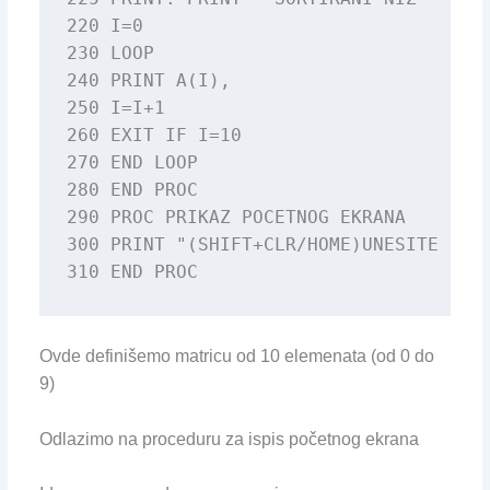
220 I=0

230 LOOP

240 PRINT A(I),

250 I=I+1

260 EXIT IF I=10

270 END LOOP

280 END PROC

290 PROC PRIKAZ POCETNOG EKRANA

300 PRINT "(SHIFT+CLR/HOME)UNESITE 10 B
310 END PROC
Ovde definišemo matricu od 10 elemenata (od 0 do
9)
Odlazimo na proceduru za ispis početnog ekrana