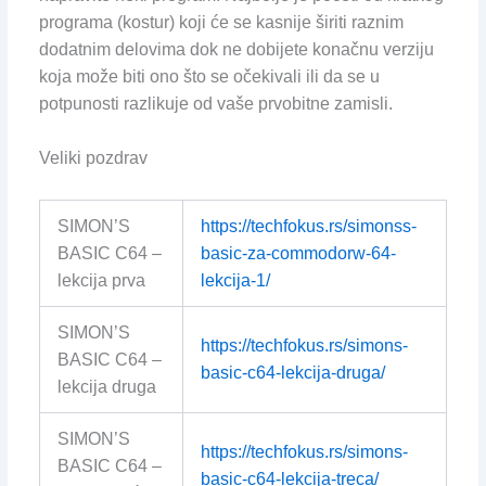
programa (kostur) koji će se kasnije širiti raznim
dodatnim delovima dok ne dobijete konačnu verziju
koja može biti ono što se očekivali ili da se u
potpunosti razlikuje od vaše prvobitne zamisli.
Veliki pozdrav
SIMON’S
https://techfokus.rs/simonss-
BASIC C64 –
basic-za-commodorw-64-
lekcija prva
lekcija-1/
SIMON’S
https://techfokus.rs/simons-
BASIC C64 –
basic-c64-lekcija-druga/
lekcija druga
SIMON’S
https://techfokus.rs/simons-
BASIC C64 –
basic-c64-lekcija-treca/