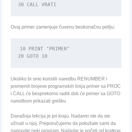
30 CALL VRATI
Ovaj primer zamenjuje čuvenu beskonačnu petlju:
10 PRINT "PRIMER"

20 GOTO 10
Ukoliko bi smo koristili naredbu RENUMBER i
promenili brojeve programskih linija primer sa PROC
i CALL će besprekorno raditi dok će primer sa GOTO
naredbom prikazati grešku
Današnja lekcija je pri kraju. Nadamo ste da ste
uživali u njoj. Preporučujemo da pokušate sami da
napravite neki program. Najbolje je početi od kratkog