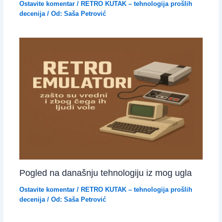
Ostavite komentar
/
RETRO KUTAK – tehnologija prošlih
decenija
/ Od:
Saša Petrović
Pogled na današnju tehnologiju iz mog ugla
Ostavite komentar
/
RETRO KUTAK – tehnologija prošlih
decenija
/ Od:
Saša Petrović