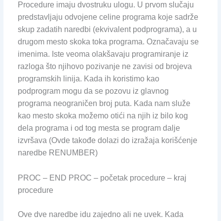
Procedure imaju dvostruku ulogu. U prvom slučaju
predstavljaju odvojene celine programa koje sadrže
skup zadatih naredbi (ekvivalent podprograma), a u
drugom mesto skoka toka programa. Označavaju se
imenima. Iste veoma olakšavaju programiranje iz
razloga što njihovo pozivanje ne zavisi od brojeva
programskih linija. Kada ih koristimo kao
podprogram mogu da se pozovu iz glavnog
programa neograničen broj puta. Kada nam služe
kao mesto skoka možemo otići na njih iz bilo kog
dela programa i od tog mesta se program dalje
izvršava (Ovde takođe dolazi do izražaja korišćenje
naredbe RENUMBER)
PROC – END PROC – početak procedure – kraj
procedure
Ove dve naredbe idu zajedno ali ne uvek. Kada