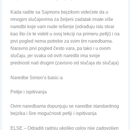
Kada radite sa Sajmons bejzikom videćete da u
mnogim slučajevima za željeni zadatak imate više
naredbi koje vam nude rešenje (odrađuju istu stvar
kao što će te videti u ovoj lekciji na primeru petlji) i na
prvi pogled nema potrebe za svim tim naredbama.
Naravno prvi pogled često vara, pa tako i u ovom
slučaju, jer svaka od ovih naredbi ima svoje
prednosti nad drugim (zavisno od slučaja do slučaja)
Naredbe Simon’s basic-a
Petlje i ispitivanja
Ovim naredbama dopunjuju se naredbe standardnog
bejzika i šire mogućnosti petlji i ispitivanja
ELSE – Odraditi radnju ukoliko uslov nije zadovoljen