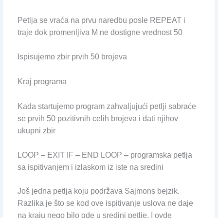
Petlja se vraća na prvu naredbu posle REPEAT i
traje dok promenljiva M ne dostigne vrednost 50
Ispisujemo zbir prvih 50 brojeva
Kraj programa
Kada startujemo program zahvaljujući petlji sabraće
se prvih 50 pozitivnih celih brojeva i dati njihov
ukupni zbir
LOOP – EXIT IF – END LOOP – programska petlja
sa ispitivanjem i izlaskom iz iste na sredini
Još jedna petlja koju podržava Sajmons bejzik.
Razlika je što se kod ove ispitivanje uslova ne daje
na kraju nego bilo gde u sredini petlje. I ovde