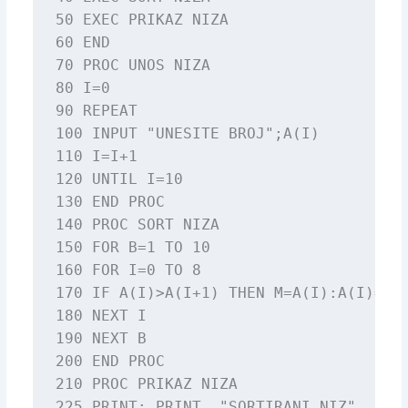
50 EXEC PRIKAZ NIZA

60 END

70 PROC UNOS NIZA

80 I=0

90 REPEAT

100 INPUT "UNESITE BROJ";A(I)

110 I=I+1

120 UNTIL I=10

130 END PROC

140 PROC SORT NIZA

150 FOR B=1 TO 10

160 FOR I=0 TO 8

170 IF A(I)>A(I+1) THEN M=A(I):A(I)=A(I
180 NEXT I

190 NEXT B

200 END PROC

210 PROC PRIKAZ NIZA

225 PRINT: PRINT  "SORTIRANI NIZ"
