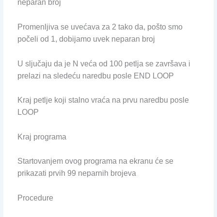
neparan broj
Promenljiva se uvećava za 2 tako da, pošto smo
počeli od 1, dobijamo uvek neparan broj
U sljučaju da je N veća od 100 petlja se završava i
prelazi na sledeću naredbu posle END LOOP
Kraj petlje koji stalno vraća na prvu naredbu posle
LOOP
Kraj programa
Startovanjem ovog programa na ekranu će se
prikazati prvih 99 neparnih brojeva
Procedure