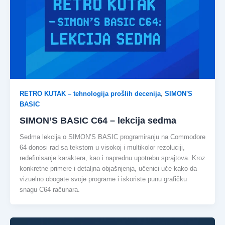
RETRO KUTAK – tehnologija prošlih decenija
,
SIMON'S
BASIC
SIMON’S BASIC C64 – lekcija sedma
Sedma lekcija o SIMON’S BASIC programiranju na Commodore
64 donosi rad sa tekstom u visokoj i multikolor rezoluciji,
redefinisanje karaktera, kao i naprednu upotrebu sprajtova. Kroz
konkretne primere i detaljna objašnjenja, učenici uče kako da
vizuelno obogate svoje programe i iskoriste punu grafičku
snagu C64 računara.