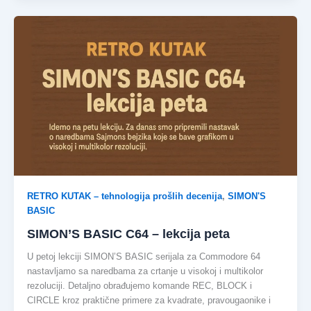
RETRO KUTAK – tehnologija prošlih decenija
,
SIMON'S
BASIC
SIMON’S BASIC C64 – lekcija peta
U petoj lekciji SIMON’S BASIC serijala za Commodore 64
nastavljamo sa naredbama za crtanje u visokoj i multikolor
rezoluciji. Detaljno obrađujemo komande REC, BLOCK i
CIRCLE kroz praktične primere za kvadrate, pravougaonike i