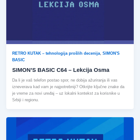
RETRO KUTAK – tehnologija prošlih decenija
,
SIMON'S
BASIC
SIMON’S BASIC C64 – Lekcija Osma
Da li je vaš telefon postao spor, ne dobija ažuriranja ili vas
izneverava kad vam je najpotrebniji? Otkrijte ključne znake da
je vreme za novi uređaj – uz lokalni kontekst za korisnike u
Srbiji i regionu.