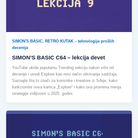
SIMON'S BASIC
,
RETRO KUTAK – tehnologija prošlih
decenija
SIMON’S BASIC C64 – lekcija devet
YouTube ukida popularnu Trending sekciju nakon više od
decenije i uvodi Explore kao novi način otkrivanja sadržaja.
Saznajte šta to znači za korisnike i kreatore iz Srbije, kako
funkcioniše nova kartica „Explore“ i kako ova promena menja
strategije vidljivosti u 2025. godini.