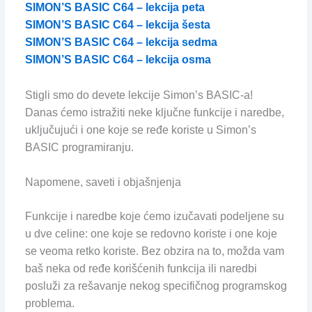
SIMON’S BASIC C64 – lekcija peta
SIMON’S BASIC C64 – lekcija šesta
SIMON’S BASIC C64 – lekcija sedma
SIMON’S BASIC C64 – lekcija osma
Stigli smo do devete lekcije Simon’s BASIC-a!
Danas ćemo istražiti neke ključne funkcije i naredbe,
uključujući i one koje se ređe koriste u Simon’s
BASIC programiranju.
Napomene, saveti i objašnjenja
Funkcije i naredbe koje ćemo izučavati podeljene su
u dve celine: one koje se redovno koriste i one koje
se veoma retko koriste. Bez obzira na to, možda vam
baš neka od ređe korišćenih funkcija ili naredbi
posluži za rešavanje nekog specifičnog programskog
problema.