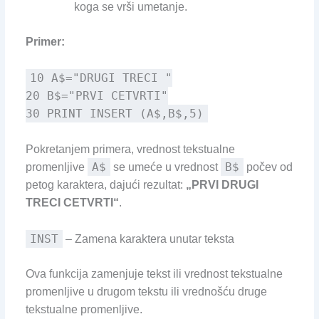
koga se vrši umetanje.
Primer:
10 A$="DRUGI TRECI "
20 B$="PRVI CETVRTI"
30 PRINT INSERT (A$,B$,5)
Pokretanjem primera, vrednost tekstualne
A$
B$
promenljive
se umeće u vrednost
počev od
petog karaktera, dajući rezultat:
„PRVI DRUGI
TRECI CETVRTI“
.
INST
– Zamena karaktera unutar teksta
Ova funkcija zamenjuje tekst ili vrednost tekstualne
promenljive u drugom tekstu ili vrednošću druge
tekstualne promenljive.