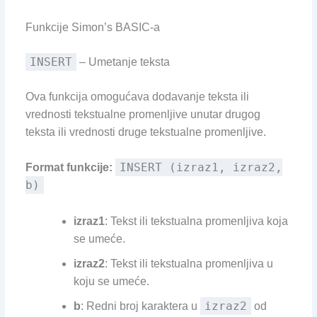
Funkcije Simon’s BASIC-a
INSERT
– Umetanje teksta
Ova funkcija omogućava dodavanje teksta ili
vrednosti tekstualne promenljive unutar drugog
teksta ili vrednosti druge tekstualne promenljive.
INSERT (izraz1, izraz2,
Format funkcije:
b)
izraz1
: Tekst ili tekstualna promenljiva koja
se umeće.
izraz2
: Tekst ili tekstualna promenljiva u
koju se umeće.
izraz2
b
: Redni broj karaktera u
od