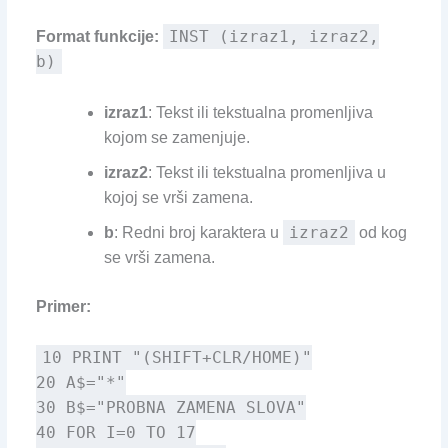
INST (izraz1, izraz2,
Format funkcije:
b)
izraz1
: Tekst ili tekstualna promenljiva
kojom se zamenjuje.
izraz2
: Tekst ili tekstualna promenljiva u
kojoj se vrši zamena.
izraz2
b
: Redni broj karaktera u
od kog
se vrši zamena.
Primer:
10 PRINT "(SHIFT+CLR/HOME)"
20 A$="*"
30 B$="PROBNA ZAMENA SLOVA"
40 FOR I=0 TO 17