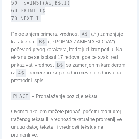
50 T$=INST(A$,B$,I)
60 PRINT T$
70 NEXT I
A$
Pokretanjem primera, vrednost
(„*“) zamenjuje
B$
karaktere u
(„PROBNA ZAMENA SLOVA“)
počev od prvog karaktera, iterirajući kroz petlju. Na
ekranu će se ispisati 17 redova, gde će svaki red
B$
prikazivati vrednost
sa zamenjenim karakterom
A$
iz
, pomereno za po jedno mesto u odnosu na
prethodni ispis.
PLACE
– Pronalaženje pozicije teksta
Ovom funkcijom možete pronaći početni redni broj
traženog teksta ili vrednosti tekstualne promenljive
unutar datog teksta ili vrednosti tekstualne
promenljive.