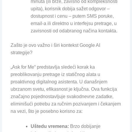
minuta (ili brže, zavisno od kompleksnosti
upita), korisnik dobija sažet odgovor –
dostupnost i cenu – putem SMS poruke,
email-a ili direktno u interfejsu pretrage, u
zavisnosti od odabranog načina kontakta.
Zašto je ovo važno i širi kontekst Google AI
strategije?
„Ask for Me“ predstavlja sledeći korak ka
preoblikovanju pretrage iz statičnog alata u
proaktivnog digitalnog asistenta. U današnjem
ubrzanom svetu, efikasnost je ključna. Ova funkcija
značajno pojednostavljuje svakodnevne zadatke,
eliminišući potrebu za ručnim pozivanjem i čekanjem
na vezi, što je posebno korisno za:
Uštedu vremena:
Brzo dobijanje