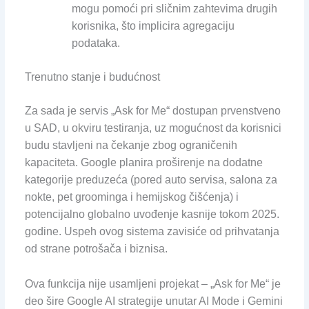
mogu pomoći pri sličnim zahtevima drugih
korisnika, što implicira agregaciju
podataka.
Trenutno stanje i budućnost
Za sada je servis „Ask for Me“ dostupan prvenstveno
u SAD, u okviru testiranja, uz mogućnost da korisnici
budu stavljeni na čekanje zbog ograničenih
kapaciteta. Google planira proširenje na dodatne
kategorije preduzeća (pored auto servisa, salona za
nokte, pet groominga i hemijskog čišćenja) i
potencijalno globalno uvođenje kasnije tokom 2025.
godine. Uspeh ovog sistema zavisiće od prihvatanja
od strane potrošača i biznisa.
Ova funkcija nije usamljeni projekat – „Ask for Me“ je
deo šire Google AI strategije unutar AI Mode i Gemini