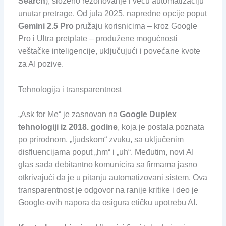
Search
), složeno rezonovanje i veću automatizaciju
unutar pretrage. Od jula 2025, napredne opcije poput
Gemini 2.5 Pro
pružaju korisnicima – kroz Google
Pro i Ultra pretplate – produžene mogućnosti
veštačke inteligencije, uključujući i povećane kvote
za AI pozive.
Tehnologija i transparentnost
„Ask for Me“ je zasnovan na
Google Duplex
tehnologiji iz 2018. godine
, koja je postala poznata
po prirodnom, „ljudskom“ zvuku, sa uključenim
disfluencijama poput „hm“ i „uh“. Međutim, novi AI
glas sada debitantno komunicira sa firmama jasno
otkrivajući da je u pitanju automatizovani sistem. Ova
transparentnost je odgovor na ranije kritike i deo je
Google-ovih napora da osigura etičku upotrebu AI.