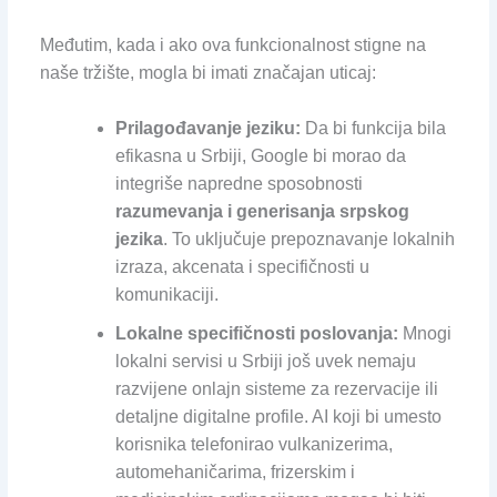
Međutim, kada i ako ova funkcionalnost stigne na
naše tržište, mogla bi imati značajan uticaj:
Prilagođavanje jeziku:
Da bi funkcija bila
efikasna u Srbiji, Google bi morao da
integriše napredne sposobnosti
razumevanja i generisanja srpskog
jezika
. To uključuje prepoznavanje lokalnih
izraza, akcenata i specifičnosti u
komunikaciji.
Lokalne specifičnosti poslovanja:
Mnogi
lokalni servisi u Srbiji još uvek nemaju
razvijene onlajn sisteme za rezervacije ili
detaljne digitalne profile. AI koji bi umesto
korisnika telefonirao vulkanizerima,
automehaničarima, frizerskim i