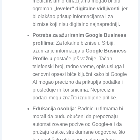
medicinskim ordinacijama mogao bi biti
ogroman
„leveler“ digitalne vidljivosti
, jer
bi olakšao pristup informacijama i za
biznise koji nisu digitalno najnapredniji.
Potreba za ažuriranim Google Business
profilima:
Za lokalne biznise u Srbiji,
ažuriranje informacija u
Google Business
Profile-u
postaće još važnije. Tačan
telefonski broj, radno vreme, opis usluga i
cenovni opsezi biće ključni kako bi Google
AI mogao precizno da prikuplja podatke i
prosleđuje ih korisnicima. Neprecizni
podaci mogu značiti izgubljene prilike.
Edukacija osoblja:
Radnici u firmama bi
morali da budu obučeni da prepoznaju
automatizovane pozive od Google-a i da
pružaju kratke, strukturirane odgovore, što
bi poboljšalo efikasnost celog sistema.