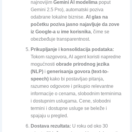
najnovijim
Gemini AI modelima
poput
Gemini 2.5 Pro), automatski poziva
odabrane lokalne biznise.
AI glas na
početku poziva jasno najavljuje da zove
iz Google-a u ime korisnika
, čime se
obezbeđuje transparentnost.
Prikupljanje i konsolidacija podataka:
Tokom razgovora, AI agent koristi napredne
mogućnosti
obrade prirodnog jezika
(NLP)
i
generisanja govora (text-to-
speech)
kako bi postavljao pitanja,
razumeo odgovore i prikupio relevantne
informacije o cenama, slobodnim terminima
i dostupnim uslugama. Cene, slobodni
termini i dostupne usluge se beleže i
spajaju u pregled.
Dostava rezultata:
U roku od oko 30