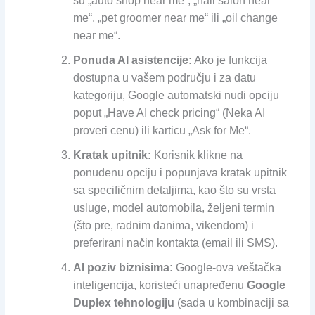
su „auto shop near me“, „nail salon near
me“, „pet groomer near me“ ili „oil change
near me“.
Ponuda AI asistencije:
Ako je funkcija
dostupna u vašem području i za datu
kategoriju, Google automatski nudi opciju
poput „Have AI check pricing“ (Neka AI
proveri cenu) ili karticu „Ask for Me“.
Kratak upitnik:
Korisnik klikne na
ponuđenu opciju i popunjava kratak upitnik
sa specifičnim detaljima, kao što su vrsta
usluge, model automobila, željeni termin
(što pre, radnim danima, vikendom) i
preferirani način kontakta (email ili SMS).
AI poziv biznisima:
Google-ova veštačka
inteligencija, koristeći unapređenu
Google
Duplex tehnologiju
(sada u kombinaciji sa