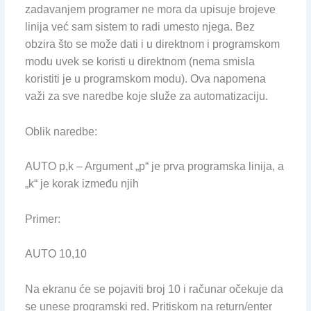
zadavanjem programer ne mora da upisuje brojeve
linija već sam sistem to radi umesto njega. Bez
obzira što se može dati i u direktnom i programskom
modu uvek se koristi u direktnom (nema smisla
koristiti je u programskom modu). Ova napomena
važi za sve naredbe koje služe za automatizaciju.
Oblik naredbe:
AUTO p,k – Argument „p“ je prva programska linija, a
„k“ je korak između njih
Primer:
AUTO 10,10
Na ekranu će se pojaviti broj 10 i računar očekuje da
se unese programski red. Pritiskom na return/enter