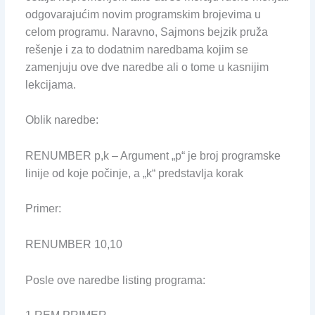
odgovarajućim novim programskim brojevima u
celom programu. Naravno, Sajmons bejzik pruža
rešenje i za to dodatnim naredbama kojim se
zamenjuju ove dve naredbe ali o tome u kasnijim
lekcijama.
Oblik naredbe:
RENUMBER p,k – Argument „p“ je broj programske
linije od koje počinje, a „k“ predstavlja korak
Primer:
RENUMBER 10,10
Posle ove naredbe listing programa: