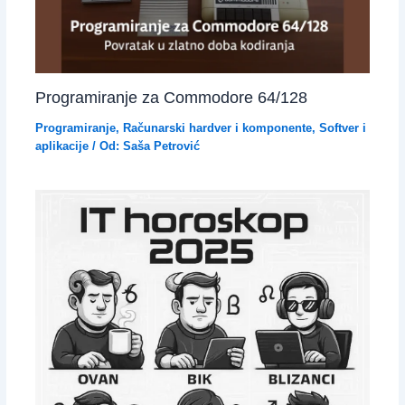
Programiranje za Commodore 64/128
Programiranje
,
Računarski hardver i komponente
,
Softver i
aplikacije
/ Od:
Saša Petrović