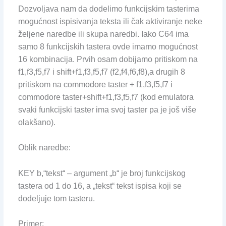
Dozvoljava nam da dodelimo funkcijskim tasterima
mogućnost ispisivanja teksta ili čak aktiviranje neke
željene naredbe ili skupa naredbi. Iako C64 ima
samo 8 funkcijskih tastera ovde imamo mogućnost
16 kombinacija. Prvih osam dobijamo pritiskom na
f1,f3,f5,f7 i shift+f1,f3,f5,f7 (f2,f4,f6,f8),a drugih 8
pritiskom na commodore taster + f1,f3,f5,f7 i
commodore taster+shift+f1,f3,f5,f7 (kod emulatora
svaki funkcijski taster ima svoj taster pa je još više
olakšano).
Oblik naredbe:
KEY b,“tekst“ – argument „b“ je broj funkcijskog
tastera od 1 do 16, a „tekst“ tekst ispisa koji se
dodeljuje tom tasteru.
Primer: