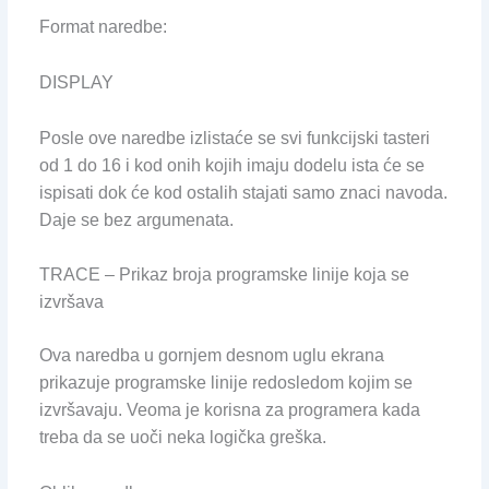
Format naredbe:
DISPLAY
Posle ove naredbe izlistaće se svi funkcijski tasteri
od 1 do 16 i kod onih kojih imaju dodelu ista će se
ispisati dok će kod ostalih stajati samo znaci navoda.
Daje se bez argumenata.
TRACE – Prikaz broja programske linije koja se
izvršava
Ova naredba u gornjem desnom uglu ekrana
prikazuje programske linije redosledom kojim se
izvršavaju. Veoma je korisna za programera kada
treba da se uoči neka logička greška.