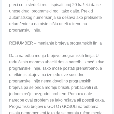
preći će u sledeći red i ispisati broj 20 tražeći da se
unese drugi programski red i tako dalje. Prekid
automatskog numerisanja se dešava ako pretisnete
return/enter a da niste ništa uneli u trenutnu
programsku liniju.
RENUMBER – menjanje brojeva programskih linija
Data naredba menja brojeve programskih linija. U
radu često moramo ubaciti dosta naredbi između dve
programske linije. Tako može postati prenatrpano, a
u retkim slučajevima između dve susedne
programske linije nema dovoljno programskih
brojeva pa se onda moraju brisati, prebacivati i sl.
jednom rečju nezgodni problem. Pomoću date
naredbe ovaj problem se lako rešava ali postoji caka.
Programski brojevi u GOTO i GOSUB naredbama
ostaju nepromenjeni tako da se moraju ručno menjati