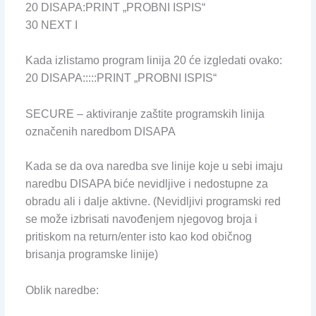
20 DISAPA:PRINT „PROBNI ISPIS“
30 NEXT I
Kada izlistamo program linija 20 će izgledati ovako:
20 DISAPA:::::PRINT „PROBNI ISPIS“
SECURE – aktiviranje zaštite programskih linija
označenih naredbom DISAPA
Kada se da ova naredba sve linije koje u sebi imaju
naredbu DISAPA biće nevidljive i nedostupne za
obradu ali i dalje aktivne. (Nevidljivi programski red
se može izbrisati navođenjem njegovog broja i
pritiskom na return/enter isto kao kod običnog
brisanja programske linije)
Oblik naredbe: