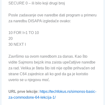
SECURE 0 – ili bilo koji drugi broj
Posle zadavanje ove naredbe dati program u primeru
za naredbu DISAPA izgledaće ovako:
10 FOR I=1 TO 10
20
30 NEXT I
Završimo sa ovom naredbom za danas. Kao što
vidite Sajmons bejzik ima zaista upečatljive naredbe
za rad. Velika je šteta što isti nije opšte prihvaćen od
strane C64 zajednice ali ko god da ga je koristio
uverio se u njegovu moć.
URL prve lekcije:
https://techfokus.rs/simonss-basic-
za-commodorw-64-lekcija-1/