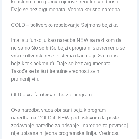
koristimo u programu i njihove trenutne vrednosti.
Daje se bez argumenata. Veoma korisna naredba.
COLD – softversko resetovanje Sajmons bejzika
Ima istu funkciju kao naredba NEW sa razlikom da
ne samo što se briše bejzik program istovremeno se
vrši i softverski reset sistema (kao da je Sajmons
bejzik tek pokrenut). Daje se bez argumenata.
Takođe se brišu i trenutne vrednosti svih
promenljivih.
OLD – vraća obrisani bejzik program
Ova naredba vraća obrisani bejzik program
naredbama COLD ili NEW pod uslovom da posle
zadavanje naredbe za brisanje i naredbe za povraćaj
nije upisana ni jedna programska linija. Vrednosti