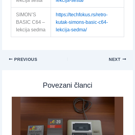
lekcija šesta
lekcija-sesta/
SIMON’S
https://techfokus.rs/retro-
BASIC C64 –
kutak-simons-basic-c64-
lekcija sedma
lekcija-sedma/
PREVIOUS
NEXT
Povezani članci