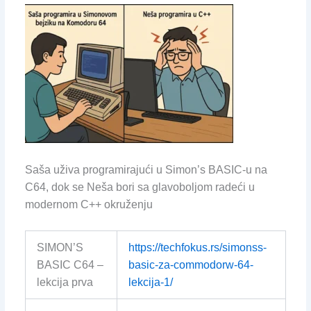
Saša uživa programirajući u Simon’s BASIC-u na
C64, dok se Neša bori sa glavoboljom radeći u
modernom C++ okruženju
SIMON’S
https://techfokus.rs/simonss-
BASIC C64 –
basic-za-commodorw-64-
lekcija prva
lekcija-1/