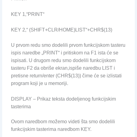
KEY 1,“PRINT“
KEY 2,“ (SHIFT+CLR/HOME)LIST“+CHR$(13)
U prvom redu smo dodelili prvom funkcijskom tasteru
ispis naredbe „PRINT“ i pritiskom na F1 ista će se
ispisati. U drugom redu smo dodelili funkcijskom
tasteru F2 da obriše ekran,ispiše naredbu LIST i
pretisne return/enter (CHR$(13)) čime će se izlistati
program koji je u memoriji.
DISPLAY – Prikaz teksta dodeljenog funkcijskim
tasterima
Ovom naredbom možemo videti šta smo dodelili
funkcijskim tasterima naredbom KEY.