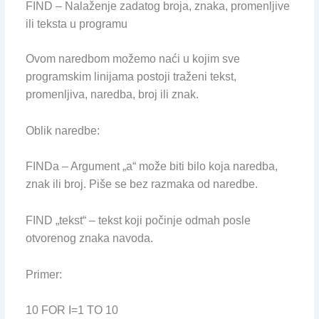
FIND – Nalaženje zadatog broja, znaka, promenljive
ili teksta u programu
Ovom naredbom možemo naći u kojim sve
programskim linijama postoji traženi tekst,
promenljiva, naredba, broj ili znak.
Oblik naredbe:
FINDa – Argument „a“ može biti bilo koja naredba,
znak ili broj. Piše se bez razmaka od naredbe.
FIND „tekst“ – tekst koji počinje odmah posle
otvorenog znaka navoda.
Primer:
10 FOR I=1 TO 10