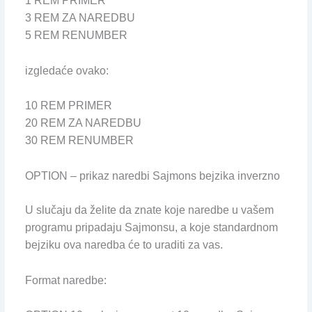
1 REM PRIMER
3 REM ZA NAREDBU
5 REM RENUMBER
izgledaće ovako:
10 REM PRIMER
20 REM ZA NAREDBU
30 REM RENUMBER
OPTION – prikaz naredbi Sajmons bejzika inverzno
U slučaju da želite da znate koje naredbe u vašem
programu pripadaju Sajmonsu, a koje standardnom
bejziku ova naredba će to uraditi za vas.
Format naredbe: