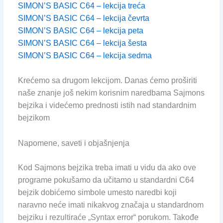
SIMON’S BASIC C64 – lekcija treća
SIMON’S BASIC C64 – lekcija čevrta
SIMON’S BASIC C64 – lekcija peta
SIMON’S BASIC C64 – lekcija šesta
SIMON’S BASIC C64 – lekcija sedma
Krećemo sa drugom lekcijom. Danas ćemo proširiti
naše znanje još nekim korisnim naredbama Sajmons
bejzika i videćemo prednosti istih nad standardnim
bejzikom
Napomene, saveti i objašnjenja
Kod Sajmons bejzika treba imati u vidu da ako ove
programe pokušamo da učitamo u standardni C64
bejzik dobićemo simbole umesto naredbi koji
naravno neće imati nikakvog značaja u standardnom
bejziku i rezultiraće „Syntax error“ porukom. Takođe