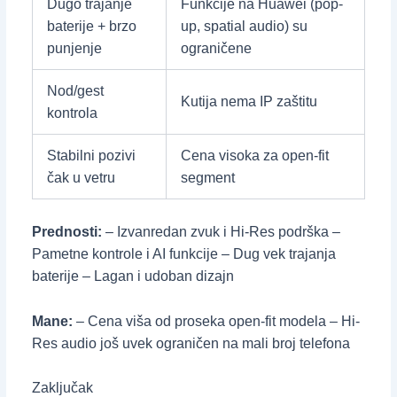
Dugo trajanje
Funkcije na Huawei (pop-
baterije + brzo
up, spatial audio) su
punjenje
ograničene
Nod/gest
Kutija nema IP zaštitu
kontrola
Stabilni pozivi
Cena visoka za open-fit
čak u vetru
segment
Prednosti:
– Izvanredan zvuk i Hi-Res podrška –
Pametne kontrole i AI funkcije – Dug vek trajanja
baterije – Lagan i udoban dizajn
Mane:
– Cena viša od proseka open-fit modela – Hi-
Res audio još uvek ograničen na mali broj telefona
Zaključak