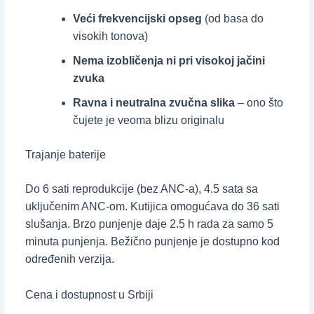
Veći frekvencijski opseg
(od basa do
visokih tonova)
Nema izobličenja ni pri visokoj jačini
zvuka
Ravna i neutralna zvučna slika
– ono što
čujete je veoma blizu originalu
Trajanje baterije
Do 6 sati reprodukcije (bez ANC-a), 4.5 sata sa
uključenim ANC-om. Kutijica omogućava do 36 sati
slušanja. Brzo punjenje daje 2.5 h rada za samo 5
minuta punjenja. Bežično punjenje je dostupno kod
određenih verzija.
Cena i dostupnost u Srbiji