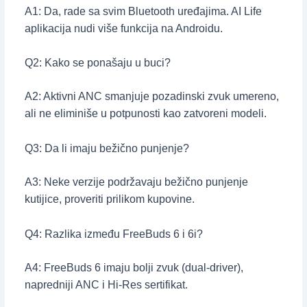
A1: Da, rade sa svim Bluetooth uređajima. AI Life
aplikacija nudi više funkcija na Androidu.
Q2: Kako se ponašaju u buci?
A2: Aktivni ANC smanjuje pozadinski zvuk umereno,
ali ne eliminiše u potpunosti kao zatvoreni modeli.
Q3: Da li imaju bežično punjenje?
A3: Neke verzije podržavaju bežično punjenje
kutijice, proveriti prilikom kupovine.
Q4: Razlika između FreeBuds 6 i 6i?
A4: FreeBuds 6 imaju bolji zvuk (dual-driver),
napredniji ANC i Hi-Res sertifikat.