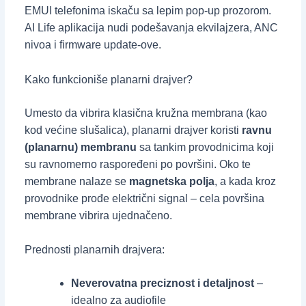
EMUI telefonima iskaču sa lepim pop-up prozorom.
AI Life aplikacija nudi podešavanja ekvilajzera, ANC
nivoa i firmware update-ove.
Kako funkcioniše planarni drajver?
Umesto da vibrira klasična kružna membrana (kao
kod većine slušalica), planarni drajver koristi
ravnu
(planarnu) membranu
sa tankim provodnicima koji
su ravnomerno raspoređeni po površini. Oko te
membrane nalaze se
magnetska polja
, a kada kroz
provodnike prođe električni signal – cela površina
membrane vibrira ujednačeno.
Prednosti planarnih drajvera:
Neverovatna preciznost i detaljnost
–
idealno za audiofile