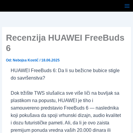
Pređi
na
sadržaj
Recenzija HUAWEI FreeBuds
6
Od:
Nebojsa Kostić
/
18.06.2025
HUAWEI FreeBuds 6: Da li su bežicne bubice stigle
do savršenstva?
Dok tržište TWS slušalica sve više liči na buvljak sa
plastikom na popustu, HUAWEI je tiho i
samouvereno predstavio FreeBuds 6 — naslednika
koji pokušava da spoji vrhunski dizajn, audio kvalitet
i dozu futurističke pameti. Ali, da li je ovo zaista
premijum ponuda vredna vaših 20.000 dinara ili