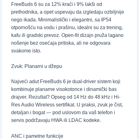
FreeBuds 6 su za 12% kraći i 9% lakši od
prethodnika, a opet uspevaju da izgledaju ozbiljnije
nego ikada. Minimalistički i elegantni, sa IP54
otpornošću na vodu i prašinu, idealni su za trening,
kafu ili gradski prevoz. Open-fit dizajn pruža lagano
nošenje bez osećaja pritiska, ali ne odgovara
svakome isto.
Zvuk: Planarni u džepu
Najveći adut FreeBuds 6 je dual-driver sistem koji
kombinuje planarne visokotonce i dinamički bas
drajver. Rezultat? Opseg od 14 Hz do 48 kHz i Hi-
Res Audio Wireless sertifikat. U praksi, zvuk je čist,
detaljan i bogat — pod uslovom da vaš telefon i
servis podržavaju HWA ili LDAC kodeke.
ANC i pametne funkcije