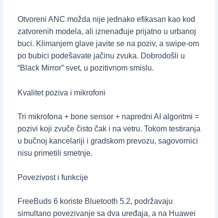
Otvoreni ANC možda nije jednako efikasan kao kod
zatvorenih modela, ali iznenađuje prijatno u urbanoj
buci. Klimanjem glave javite se na poziv, a swipe-om
po bubici podešavate jačinu zvuka. Dobrodošli u
“Black Mirror” svet, u pozitivnom smislu.
Kvalitet poziva i mikrofoni
Tri mikrofona + bone sensor + napredni AI algoritmi =
pozivi koji zvuče čisto čak i na vetru. Tokom testiranja
u bučnoj kancelariji i gradskom prevozu, sagovornici
nisu primetili smetnje.
Povezivost i funkcije
FreeBuds 6 koriste Bluetooth 5.2, podržavaju
simultano povezivanje sa dva uređaja, a na Huawei