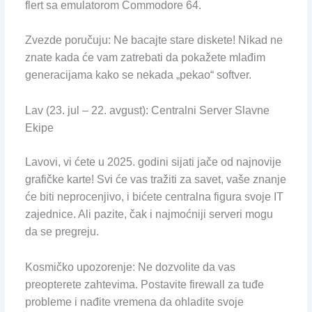
flert sa emulatorom Commodore 64.
Zvezde poručuju: Ne bacajte stare diskete! Nikad ne
znate kada će vam zatrebati da pokažete mlađim
generacijama kako se nekada „pekao“ softver.
Lav (23. jul – 22. avgust): Centralni Server Slavne
Ekipe
Lavovi, vi ćete u 2025. godini sijati jače od najnovije
grafičke karte! Svi će vas tražiti za savet, vaše znanje
će biti neprocenjivo, i bićete centralna figura svoje IT
zajednice. Ali pazite, čak i najmoćniji serveri mogu
da se pregreju.
Kosmičko upozorenje: Ne dozvolite da vas
preopterete zahtevima. Postavite firewall za tuđe
probleme i nađite vremena da ohladite svoje