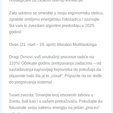
nostalgičare za zvukom dial-up konekcije.
Zato udobno se smestite u svoju ergonomsku stolicu,
zgrabite omiljenu energetsku čokoladicu i saznajte
šta vam to zvezdani algoritmi predviđaju u 2025.
godini!
Ovan (21. mart – 19. april): Maraton Multitaskinga
Dragi Ovnovi, vaš unutrašnji procesor radiće na
110%! Očekujte godinu pretrpavanja zadacima – od
savladavanja najnovijeg frejmvorka do pokušaja da
objasnite babi šta je to „cloud“. Pripazite da ne dođe
do pregrevanja sistema!
Savet zvezda: Smanjite broj otvorenih tabova u
životu, baš kao i u vašem pretraživaču. Pokušajte da
fokusirate svoju vatrenu energiju na jedan „proces“