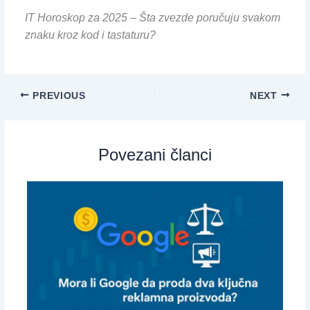
IT Horoskop za 2025 – Šta zvezde poručuju svakom
znaku kroz kod i tastaturu?
PREVIOUS
NEXT
Povezani članci