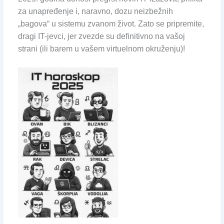
za unapređenje i, naravno, dozu neizbežnih
„bagova“ u sistemu zvanom život. Zato se pripremite,
dragi IT-jevci, jer zvezde su definitivno na vašoj
strani (ili barem u vašem virtuelnom okruženju)!