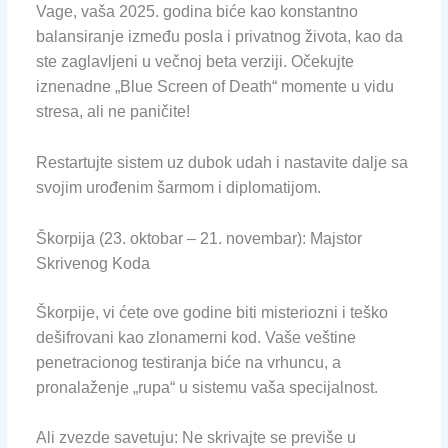
Vage, vaša 2025. godina biće kao konstantno
balansiranje između posla i privatnog života, kao da
ste zaglavljeni u večnoj beta verziji. Očekujte
iznenadne „Blue Screen of Death“ momente u vidu
stresa, ali ne paničite!
Restartujte sistem uz dubok udah i nastavite dalje sa
svojim urođenim šarmom i diplomatijom.
Škorpija (23. oktobar – 21. novembar): Majstor
Skrivenog Koda
Škorpije, vi ćete ove godine biti misteriozni i teško
dešifrovani kao zlonamerni kod. Vaše veštine
penetracionog testiranja biće na vrhuncu, a
pronalaženje „rupa“ u sistemu vaša specijalnost.
Ali zvezde savetuju: Ne skrivajte se previše u