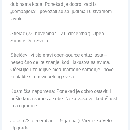
dubinama koda. Ponekad je dobro izaći iz
„kompajlera“ i povezati se sa ljudima i u stvarnom
životu.
Strelac (22. novembar – 21. decembar): Open
Source Duh Sveta
Strelčevi, vi ste pravi open-source entuzijasta –
nesebično delite znanje, kod i iskustva sa svima.
Očekujte uzbudljive međunarodne saradnje i nove
kontakte širom virtuelnog sveta.
Kosmička napomena: Ponekad je dobro ostaviti i
nešto koda samo za sebe. Neka vaša velikodušnost
ima i granice.
Jarac (22. decembar – 19. januar): Vreme za Veliki
Upgrade