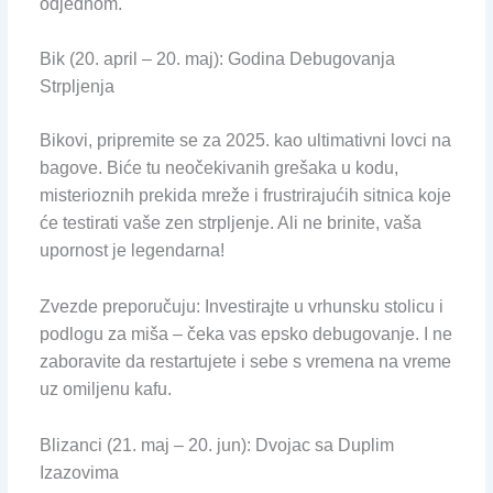
odjednom.
Bik (20. april – 20. maj): Godina Debugovanja
Strpljenja
Bikovi, pripremite se za 2025. kao ultimativni lovci na
bagove. Biće tu neočekivanih grešaka u kodu,
misterioznih prekida mreže i frustrirajućih sitnica koje
će testirati vaše zen strpljenje. Ali ne brinite, vaša
upornost je legendarna!
Zvezde preporučuju: Investirajte u vrhunsku stolicu i
podlogu za miša – čeka vas epsko debugovanje. I ne
zaboravite da restartujete i sebe s vremena na vreme
uz omiljenu kafu.
Blizanci (21. maj – 20. jun): Dvojac sa Duplim
Izazovima