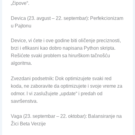
„čipove“.
Devica (23. avgust – 22. septembar): Perfekcionizam
u Pajtonu
Device, vi ćete i ove godine biti oličenje preciznosti,
brzi i efikasni kao dobro napisana Python skripta.
Rešićete svaki problem sa hirurškom tačnošću
algoritma.
Zvezdani podsetnik: Dok optimizujete svaki red
koda, ne zaboravite da optimizujete i svoje vreme za
odmor. I vi zaslužujete „update“ i predah od
savršenstva.
Vaga (23. septembar – 22. oktobar): Balansiranje na
Žici Beta Verzije