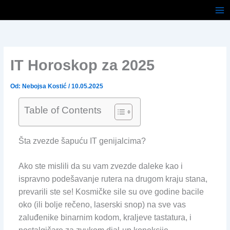
Pređi
na
sadržaj
IT Horoskop za 2025
Od:
Nebojsa Kostić
/
10.05.2025
Table of Contents
Šta zvezde šapuću IT genijalcima?
Ako ste mislili da su vam zvezde daleke kao i
ispravno podešavanje rutera na drugom kraju stana,
prevarili ste se! Kosmičke sile su ove godine bacile
oko (ili bolje rečeno, laserski snop) na sve vas
zaluđenike binarnim kodom, kraljeve tastatura, i