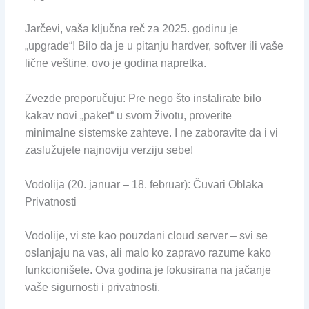
Jarčevi, vaša ključna reč za 2025. godinu je
„upgrade“! Bilo da je u pitanju hardver, softver ili vaše
lične veštine, ovo je godina napretka.
Zvezde preporučuju: Pre nego što instalirate bilo
kakav novi „paket“ u svom životu, proverite
minimalne sistemske zahteve. I ne zaboravite da i vi
zaslužujete najnoviju verziju sebe!
Vodolija (20. januar – 18. februar): Čuvari Oblaka
Privatnosti
Vodolije, vi ste kao pouzdani cloud server – svi se
oslanjaju na vas, ali malo ko zapravo razume kako
funkcionišete. Ova godina je fokusirana na jačanje
vaše sigurnosti i privatnosti.