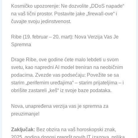
Kosmičko upozorenje: Ne dozvolite „DDoS napade“
na vaš lični prostor. Postavite jake „firewall-ove“ i
čuvajte svoju jedinstvenost.
Ribe (19. februar – 20. mart): Nova Verzija Vas Je
Spremna
Drage Ribe, ove godine ćete malo lebdeti u svom
svetu, kao napredni AI model treniran na neobičnim
podacima. Zvezde vas podsećaju: Povežite se sa
starim „perifernim uređajima“ – starim prijateljima – i
obrišite zastareli „keš“ iz svoje baze podataka.
Nova, unapređena verzija vas je spremna za
preuzimanje!
Zaključak:
Bez obzira na vaš horoskopski znak,
2025. godina donosi pregršt novih IT izazova, prilika