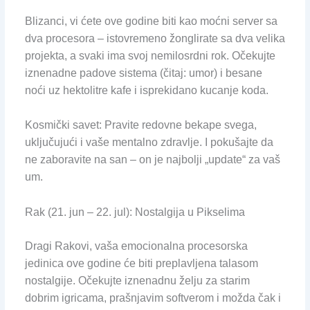
Blizanci, vi ćete ove godine biti kao moćni server sa
dva procesora – istovremeno žonglirate sa dva velika
projekta, a svaki ima svoj nemilosrdni rok. Očekujte
iznenadne padove sistema (čitaj: umor) i besane
noći uz hektolitre kafe i isprekidano kucanje koda.
Kosmički savet: Pravite redovne bekape svega,
uključujući i vaše mentalno zdravlje. I pokušajte da
ne zaboravite na san – on je najbolji „update“ za vaš
um.
Rak (21. jun – 22. jul): Nostalgija u Pikselima
Dragi Rakovi, vaša emocionalna procesorska
jedinica ove godine će biti preplavljena talasom
nostalgije. Očekujte iznenadnu želju za starim
dobrim igricama, prašnjavim softverom i možda čak i