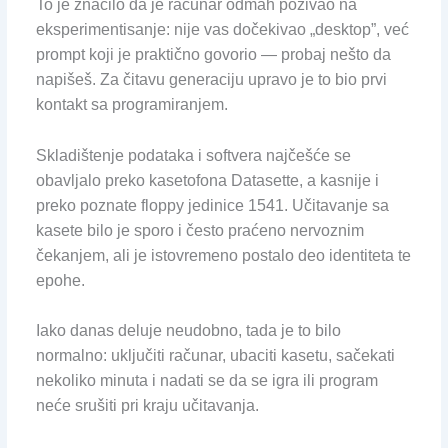
To je značilo da je računar odmah pozivao na
eksperimentisanje: nije vas dočekivao „desktop”, već
prompt koji je praktično govorio — probaj nešto da
napišeš. Za čitavu generaciju upravo je to bio prvi
kontakt sa programiranjem.
Skladištenje podataka i softvera najčešće se
obavljalo preko kasetofona Datasette, a kasnije i
preko poznate floppy jedinice 1541. Učitavanje sa
kasete bilo je sporo i često praćeno nervoznim
čekanjem, ali je istovremeno postalo deo identiteta te
epohe.
Iako danas deluje neudobno, tada je to bilo
normalno: uključiti računar, ubaciti kasetu, sačekati
nekoliko minuta i nadati se da se igra ili program
neće srušiti pri kraju učitavanja.