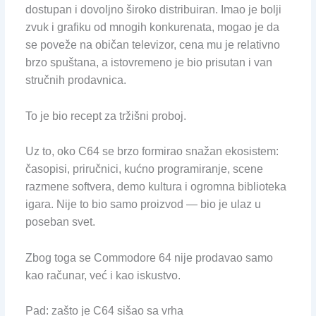
dostupan i dovoljno široko distribuiran. Imao je bolji
zvuk i grafiku od mnogih konkurenata, mogao je da
se poveže na običan televizor, cena mu je relativno
brzo spuštana, a istovremeno je bio prisutan i van
stručnih prodavnica.
To je bio recept za tržišni proboj.
Uz to, oko C64 se brzo formirao snažan ekosistem:
časopisi, priručnici, kućno programiranje, scene
razmene softvera, demo kultura i ogromna biblioteka
igara. Nije to bio samo proizvod — bio je ulaz u
poseban svet.
Zbog toga se Commodore 64 nije prodavao samo
kao računar, već i kao iskustvo.
Pad: zašto je C64 sišao sa vrha