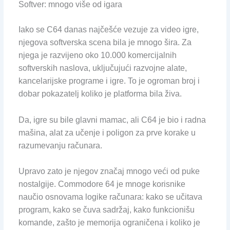
Softver: mnogo više od igara
Iako se C64 danas najčešće vezuje za video igre,
njegova softverska scena bila je mnogo šira. Za
njega je razvijeno oko 10.000 komercijalnih
softverskih naslova, uključujući razvojne alate,
kancelarijske programe i igre. To je ogroman broj i
dobar pokazatelj koliko je platforma bila živa.
Da, igre su bile glavni mamac, ali C64 je bio i radna
mašina, alat za učenje i poligon za prve korake u
razumevanju računara.
Upravo zato je njegov značaj mnogo veći od puke
nostalgije. Commodore 64 je mnoge korisnike
naučio osnovama logike računara: kako se učitava
program, kako se čuva sadržaj, kako funkcionišu
komande, zašto je memorija ograničena i koliko je