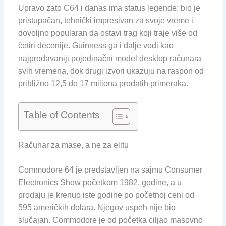
Upravo zato C64 i danas ima status legende: bio je
pristupačan, tehnički impresivan za svoje vreme i
dovoljno popularan da ostavi trag koji traje više od
četiri decenije. Guinness ga i dalje vodi kao
najprodavaniji pojedinačni model desktop računara
svih vremena, dok drugi izvori ukazuju na raspon od
približno 12,5 do 17 miliona prodatih primeraka.
Table of Contents
Računar za mase, a ne za elitu
Commodore 64 je predstavljen na sajmu Consumer
Electronics Show početkom 1982. godine, a u
prodaju je krenuo iste godine po početnoj ceni od
595 američkih dolara. Njegov uspeh nije bio
slučajan. Commodore je od početka ciljao masovno