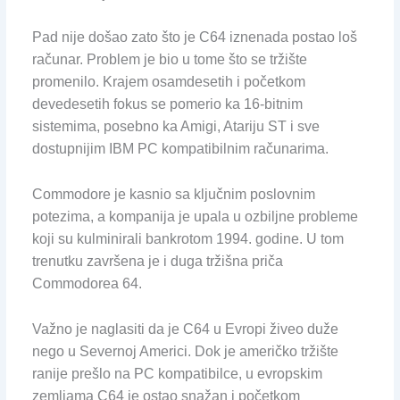
Pad nije došao zato što je C64 iznenada postao loš
računar. Problem je bio u tome što se tržište
promenilo. Krajem osamdesetih i početkom
devedesetih fokus se pomerio ka 16-bitnim
sistemima, posebno ka Amigi, Atariju ST i sve
dostupnijim IBM PC kompatibilnim računarima.
Commodore je kasnio sa ključnim poslovnim
potezima, a kompanija je upala u ozbiljne probleme
koji su kulminirali bankrotom 1994. godine. U tom
trenutku završena je i duga tržišna priča
Commodorea 64.
Važno je naglasiti da je C64 u Evropi živeo duže
nego u Severnoj Americi. Dok je američko tržište
ranije prešlo na PC kompatibilce, u evropskim
zemljama C64 je ostao snažan i početkom