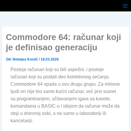
Pređi
na
sadržaj
Commodore 64: računar koji
je definisao generaciju
Od:
Nebojsa Kostić
/
16.03.2026
Postoje računari koji su bili uspešni, i postoje
računari koji su postali deo kolektivnog sećanja.
Commodore 64 spada u ovu drugu grupu. Za milione
ljudi on nije bio samo kućni računar, već prvi susret
sa programiranjem, učitavanjem igara sa kasete,
komandama u BASIC-u i idejom da računar može da
stoji u dnevnoj sobi, a ne samo u laboratoriji ili
kancelariji.