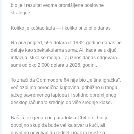
bio je i rezultat veoma promišljene poslovne
strategije.
Koliko je koštao tada — i koliko bi to bilo danas
Na prvi pogled, 595 dolara iz 1982. godine danas ne
deluje kao spektakularna suma. Ali kada se uključi
inflacija, slika se menja. Taj iznos danas odgovara
sumi od oko 2.000 dolara u 2026. godini.
To znači da Commodore 64 nije bio „jeftina igračka”,
već ozbiljna porodična kupovina, približno u rangu
jačeg savremenog laptopa ili solidno opremljenog
desktop računara srednje do više srednje klase.
Baš tu leži jedan od paradoksa C64 ere: bio je
dovoljno skup da bude velika stvar u kući, ali
dovoljno povoljan da roditelji ipak razmisle o