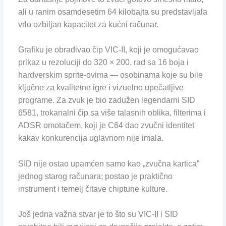
ali u ranim osamdesetim 64 kilobajta su predstavljala
vrlo ozbiljan kapacitet za kućni računar.
Grafiku je obrađivao čip VIC-II, koji je omogućavao
prikaz u rezoluciji do 320 × 200, rad sa 16 boja i
hardverskim sprite-ovima — osobinama koje su bile
ključne za kvalitetne igre i vizuelno upečatljive
programe. Za zvuk je bio zadužen legendarni SID
6581, trokanalni čip sa više talasnih oblika, filterima i
ADSR omotačem, koji je C64 dao zvučni identitet
kakav konkurencija uglavnom nije imala.
SID nije ostao upamćen samo kao „zvučna kartica”
jednog starog računara; postao je praktično
instrument i temelj čitave chiptune kulture.
Još jedna važna stvar je to što su VIC-II i SID