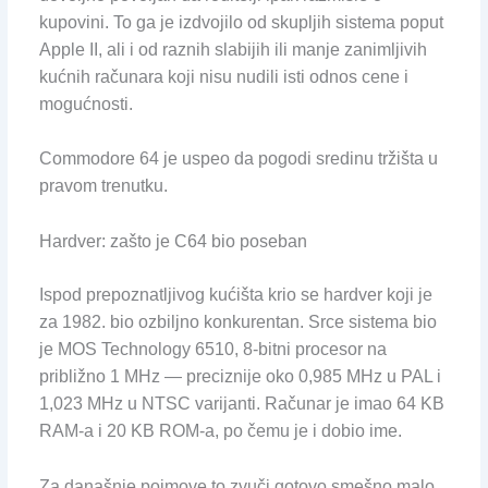
kupovini. To ga je izdvojilo od skupljih sistema poput
Apple II, ali i od raznih slabijih ili manje zanimljivih
kućnih računara koji nisu nudili isti odnos cene i
mogućnosti.
Commodore 64 je uspeo da pogodi sredinu tržišta u
pravom trenutku.
Hardver: zašto je C64 bio poseban
Ispod prepoznatljivog kućišta krio se hardver koji je
za 1982. bio ozbiljno konkurentan. Srce sistema bio
je MOS Technology 6510, 8-bitni procesor na
približno 1 MHz — preciznije oko 0,985 MHz u PAL i
1,023 MHz u NTSC varijanti. Računar je imao 64 KB
RAM-a i 20 KB ROM-a, po čemu je i dobio ime.
Za današnje pojmove to zvuči gotovo smešno malo,