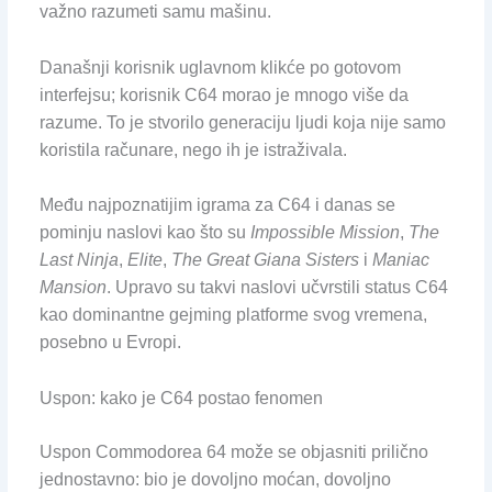
važno razumeti samu mašinu.
Današnji korisnik uglavnom klikće po gotovom
interfejsu; korisnik C64 morao je mnogo više da
razume. To je stvorilo generaciju ljudi koja nije samo
koristila računare, nego ih je istraživala.
Među najpoznatijim igrama za C64 i danas se
pominju naslovi kao što su
Impossible Mission
,
The
Last Ninja
,
Elite
,
The Great Giana Sisters
i
Maniac
Mansion
. Upravo su takvi naslovi učvrstili status C64
kao dominantne gejming platforme svog vremena,
posebno u Evropi.
Uspon: kako je C64 postao fenomen
Uspon Commodorea 64 može se objasniti prilično
jednostavno: bio je dovoljno moćan, dovoljno