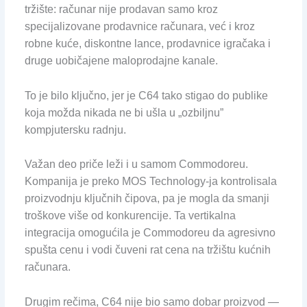
tržište: računar nije prodavan samo kroz
specijalizovane prodavnice računara, već i kroz
robne kuće, diskontne lance, prodavnice igračaka i
druge uobičajene maloprodajne kanale.
To je bilo ključno, jer je C64 tako stigao do publike
koja možda nikada ne bi ušla u „ozbiljnu”
kompjutersku radnju.
Važan deo priče leži i u samom Commodoreu.
Kompanija je preko MOS Technology-ja kontrolisala
proizvodnju ključnih čipova, pa je mogla da smanji
troškove više od konkurencije. Ta vertikalna
integracija omogućila je Commodoreu da agresivno
spušta cenu i vodi čuveni rat cena na tržištu kućnih
računara.
Drugim rečima, C64 nije bio samo dobar proizvod —