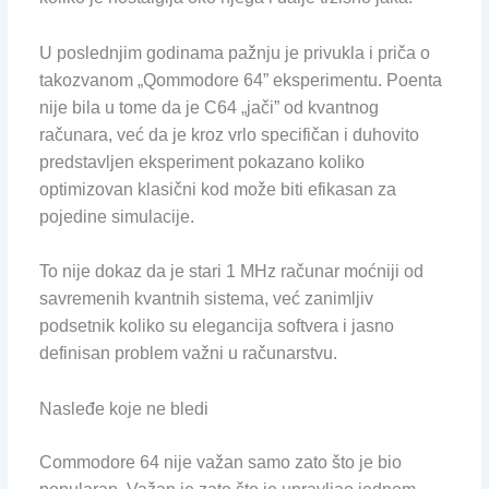
U poslednjim godinama pažnju je privukla i priča o
takozvanom „Qommodore 64” eksperimentu. Poenta
nije bila u tome da je C64 „jači” od kvantnog
računara, već da je kroz vrlo specifičan i duhovito
predstavljen eksperiment pokazano koliko
optimizovan klasični kod može biti efikasan za
pojedine simulacije.
To nije dokaz da je stari 1 MHz računar moćniji od
savremenih kvantnih sistema, već zanimljiv
podsetnik koliko su elegancija softvera i jasno
definisan problem važni u računarstvu.
Nasleđe koje ne bledi
Commodore 64 nije važan samo zato što je bio