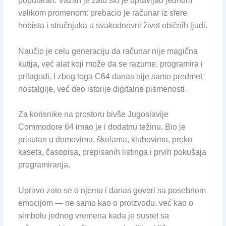
popularan. Važan je zato što je upravljao jednom
velikom promenom: prebacio je računar iz sfere
hobista i stručnjaka u svakodnevni život običnih ljudi.
Naučio je celu generaciju da računar nije magična
kutija, već alat koji može da se razume, programira i
prilagodi. I zbog toga C64 danas nije samo predmet
nostalgije, već deo istorije digitalne pismenosti.
Za korisnike na prostoru bivše Jugoslavije
Commodore 64 imao je i dodatnu težinu. Bio je
prisutan u domovima, školama, klubovima, preko
kaseta, časopisa, prepisanih listinga i prvih pokušaja
programiranja.
Upravo zato se o njemu i danas govori sa posebnom
emocijom — ne samo kao o proizvodu, već kao o
simbolu jednog vremena kada je susret sa