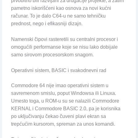
prvobitno bili razvijani za drugačije projekte, a zatim
pametno iskorišćeni kao osnova za novi kućni
računar. To je dalo C64-u ne samo tehničku
prednost, nego i efikasniji dizajn.
Namenski čipovi rasteretili su centralni procesor i
omogućili performanse koje se nisu lako dobijale
samo sirovom procesorskom snagom.
Operativni sistem, BASIC i svakodnevni rad
Commodore 64 nije imao operativni sistem u
savremenom smislu, poput Windowsa ili Linuxa.
Umesto toga, u ROM-u su se nalazili Commodore
KERNAL i Commodore BASIC 2.0, pa je korisnika
po uključivanju čekao čuveni plavi ekran sa
trepćućim kursorom, spreman za unos komandi.