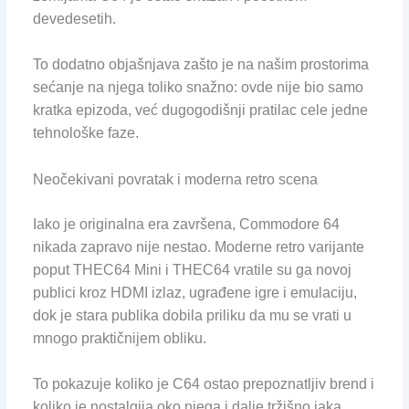
devedesetih.
To dodatno objašnjava zašto je na našim prostorima
sećanje na njega toliko snažno: ovde nije bio samo
kratka epizoda, već dugogodišnji pratilac cele jedne
tehnološke faze.
Neočekivani povratak i moderna retro scena
Iako je originalna era završena, Commodore 64
nikada zapravo nije nestao. Moderne retro varijante
poput THEC64 Mini i THEC64 vratile su ga novoj
publici kroz HDMI izlaz, ugrađene igre i emulaciju,
dok je stara publika dobila priliku da mu se vrati u
mnogo praktičnijem obliku.
To pokazuje koliko je C64 ostao prepoznatljiv brend i
koliko je nostalgija oko njega i dalje tržišno jaka.