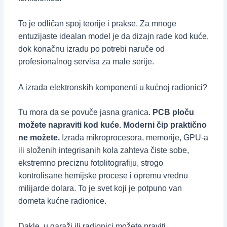
To je odličan spoj teorije i prakse. Za mnoge
entuzijaste idealan model je da dizajn rade kod kuće,
dok konačnu izradu po potrebi naruče od
profesionalnog servisa za male serije.
A izrada elektronskih komponenti u kućnoj radionici?
Tu mora da se povuče jasna granica.
PCB ploču
možete napraviti kod kuće. Moderni čip praktično
ne možete.
Izrada mikroprocesora, memorije, GPU-a
ili složenih integrisanih kola zahteva čiste sobe,
ekstremno preciznu fotolitografiju, strogo
kontrolisane hemijske procese i opremu vrednu
milijarde dolara. To je svet koji je potpuno van
dometa kućne radionice.
Dakle, u garaži ili radionici možete praviti