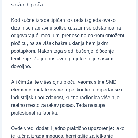
složenih ploča.
Kod kućne izrade tipičan tok rada izgleda ovako:
dizajn se napravi u softveru, zatim se odštampa na
odgovarajući medijum, prenese na bakrom obloženu
pločicu, pa se višak bakra uklanja hemijskim
postupkom. Nakon toga sledi bušenje, čišćenje i
lemljenje. Za jednostavne projekte to je sasvim
dovoljno.
Ali čim želite višeslojnu ploču, veoma sitne SMD
elemente, metalizovane rupe, kontrolu impedanse ili
industrijsku pouzdanost, kućna radionica više nije
realno mesto za takav posao. Tada nastupa
profesionalna fabrika.
Ovde vredi dodati i jedno praktično upozorenje: iako
je kućna izrada moguća, hemikalije za jetkanje i