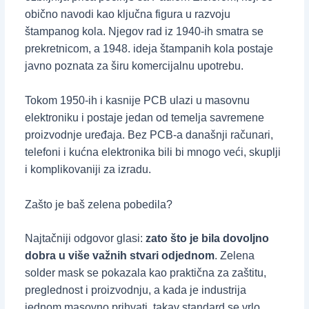
obično navodi kao ključna figura u razvoju
štampanog kola. Njegov rad iz 1940-ih smatra se
prekretnicom, a 1948. ideja štampanih kola postaje
javno poznata za širu komercijalnu upotrebu.
Tokom 1950-ih i kasnije PCB ulazi u masovnu
elektroniku i postaje jedan od temelja savremene
proizvodnje uređaja. Bez PCB-a današnji računari,
telefoni i kućna elektronika bili bi mnogo veći, skuplji
i komplikovaniji za izradu.
Zašto je baš zelena pobedila?
Najtačniji odgovor glasi:
zato što je bila dovoljno
dobra u više važnih stvari odjednom
. Zelena
solder mask se pokazala kao praktična za zaštitu,
preglednost i proizvodnju, a kada je industrija
jednom masovno prihvati, takav standard se vrlo