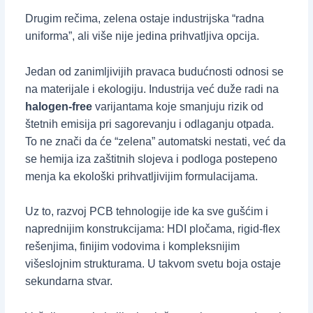
Drugim rečima, zelena ostaje industrijska “radna
uniforma”, ali više nije jedina prihvatljiva opcija.
Jedan od zanimljivijih pravaca budućnosti odnosi se
na materijale i ekologiju. Industrija već duže radi na
halogen-free
varijantama koje smanjuju rizik od
štetnih emisija pri sagorevanju i odlaganju otpada.
To ne znači da će “zelena” automatski nestati, već da
se hemija iza zaštitnih slojeva i podloga postepeno
menja ka ekološki prihvatljivijim formulacijama.
Uz to, razvoj PCB tehnologije ide ka sve gušćim i
naprednijim konstrukcijama: HDI pločama, rigid-flex
rešenjima, finijim vodovima i kompleksnijim
višeslojnim strukturama. U takvom svetu boja ostaje
sekundarna stvar.