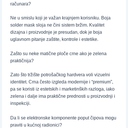
računara?
Ne u smislu koji je važan krajnjem korisniku. Boja
solder mask sloja ne čini sistem bržim. Kvalitet
dizajna i proizvodnje je presudan, dok je boja
uglavnom pitanje zaštite, kontrole i estetike.
Zašto su neke matične ploče crne ako je zelena
praktičnija?
Zato što tržište potrošačkog hardvera voli vizuelni
identitet. Crna često izgleda modernije i “premium”,
pa se koristi iz estetskih i marketinških razloga, iako
zelena i dalje ima praktične prednosti u proizvodnji i
inspekciji.
Da li se elektronske komponente poput čipova mogu
praviti u kućnoj radionici?