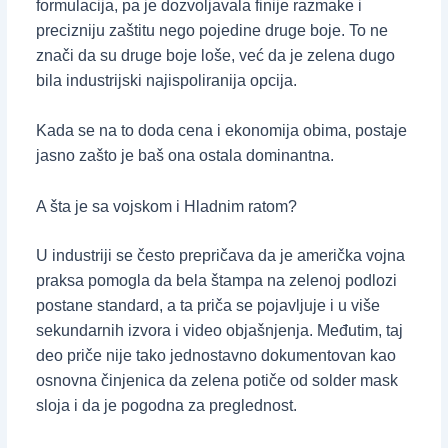
formulacija, pa je dozvoljavala finije razmake i
precizniju zaštitu nego pojedine druge boje. To ne
znači da su druge boje loše, već da je zelena dugo
bila industrijski najispoliranija opcija.
Kada se na to doda cena i ekonomija obima, postaje
jasno zašto je baš ona ostala dominantna.
A šta je sa vojskom i Hladnim ratom?
U industriji se često prepričava da je američka vojna
praksa pomogla da bela štampa na zelenoj podlozi
postane standard, a ta priča se pojavljuje i u više
sekundarnih izvora i video objašnjenja. Međutim, taj
deo priče nije tako jednostavno dokumentovan kao
osnovna činjenica da zelena potiče od solder mask
sloja i da je pogodna za preglednost.