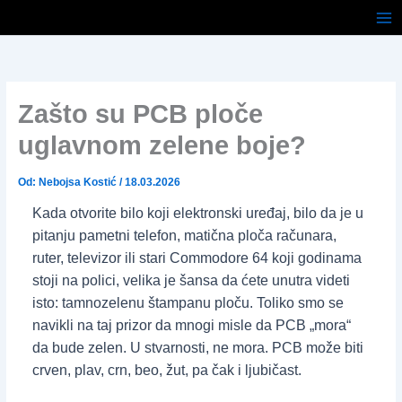
Pređi
na
sadržaj
Zašto su PCB ploče
uglavnom zelene boje?
Od:
Nebojsa Kostić
/
18.03.2026
Kada otvorite bilo koji elektronski uređaj, bilo da je u
pitanju pametni telefon, matična ploča računara,
ruter, televizor ili stari Commodore 64 koji godinama
stoji na polici, velika je šansa da ćete unutra videti
isto: tamnozelenu štampanu ploču. Toliko smo se
navikli na taj prizor da mnogi misle da PCB „mora“
da bude zelen. U stvarnosti, ne mora. PCB može biti
crven, plav, crn, beo, žut, pa čak i ljubičast.