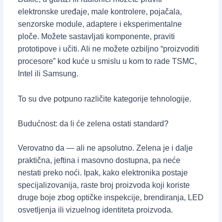
elektronske uređaje, male kontrolere, pojačala,
senzorske module, adaptere i eksperimentalne
ploče. Možete sastavljati komponente, praviti
prototipove i učiti. Ali ne možete ozbiljno “proizvoditi
procesore” kod kuće u smislu u kom to rade TSMC,
Intel ili Samsung.
To su dve potpuno različite kategorije tehnologije.
Budućnost: da li će zelena ostati standard?
Verovatno da — ali ne apsolutno. Zelena je i dalje
praktična, jeftina i masovno dostupna, pa neće
nestati preko noći. Ipak, kako elektronika postaje
specijalizovanija, raste broj proizvoda koji koriste
druge boje zbog optičke inspekcije, brendiranja, LED
osvetljenja ili vizuelnog identiteta proizvoda.