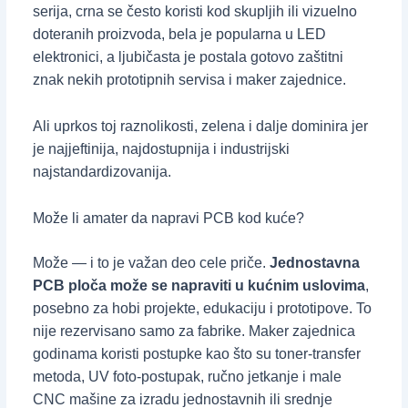
serija, crna se često koristi kod skupljih ili vizuelno
doteranih proizvoda, bela je popularna u LED
elektronici, a ljubičasta je postala gotovo zaštitni
znak nekih prototipnih servisa i maker zajednice.
Ali uprkos toj raznolikosti, zelena i dalje dominira jer
je najjeftinija, najdostupnija i industrijski
najstandardizovanija.
Može li amater da napravi PCB kod kuće?
Može — i to je važan deo cele priče.
Jednostavna
PCB ploča može se napraviti u kućnim uslovima
,
posebno za hobi projekte, edukaciju i prototipove. To
nije rezervisano samo za fabrike. Maker zajednica
godinama koristi postupke kao što su toner-transfer
metoda, UV foto-postupak, ručno jetkanje i male
CNC mašine za izradu jednostavnih ili srednje