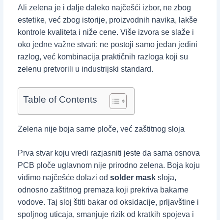
Ali zelena je i dalje daleko najčešći izbor, ne zbog
estetike, već zbog istorije, proizvodnih navika, lakše
kontrole kvaliteta i niže cene. Više izvora se slaže i
oko jedne važne stvari: ne postoji samo jedan jedini
razlog, već kombinacija praktičnih razloga koji su
zelenu pretvorili u industrijski standard.
Table of Contents
Zelena nije boja same ploče, već zaštitnog sloja
Prva stvar koju vredi razjasniti jeste da sama osnova
PCB ploče uglavnom nije prirodno zelena. Boja koju
vidimo najčešće dolazi od
solder mask
sloja,
odnosno zaštitnog premaza koji prekriva bakarne
vodove. Taj sloj štiti bakar od oksidacije, prljavštine i
spoljnog uticaja, smanjuje rizik od kratkih spojeva i