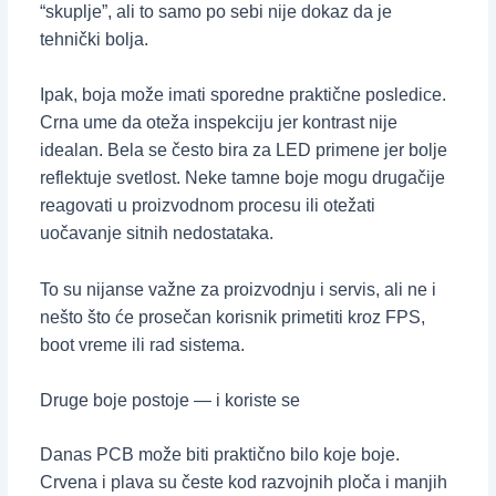
“skuplje”, ali to samo po sebi nije dokaz da je
tehnički bolja.
Ipak, boja može imati sporedne praktične posledice.
Crna ume da oteža inspekciju jer kontrast nije
idealan. Bela se često bira za LED primene jer bolje
reflektuje svetlost. Neke tamne boje mogu drugačije
reagovati u proizvodnom procesu ili otežati
uočavanje sitnih nedostataka.
To su nijanse važne za proizvodnju i servis, ali ne i
nešto što će prosečan korisnik primetiti kroz FPS,
boot vreme ili rad sistema.
Druge boje postoje — i koriste se
Danas PCB može biti praktično bilo koje boje.
Crvena i plava su česte kod razvojnih ploča i manjih