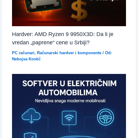
Hardver: AMD Ryzen 9 9950X3D: Da li je
vredan „paprene“ cene u Srbiji?
PC računari
,
Računarski hardver i komponente
/ Od:
Nebojsa Kostić