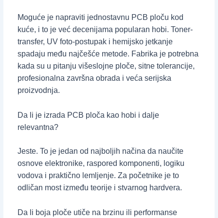
Moguće je napraviti jednostavnu PCB ploču kod
kuće, i to je već decenijama popularan hobi. Toner-
transfer, UV foto-postupak i hemijsko jetkanje
spadaju među najčešće metode. Fabrika je potrebna
kada su u pitanju višeslojne ploče, sitne tolerancije,
profesionalna završna obrada i veća serijska
proizvodnja.
Da li je izrada PCB ploča kao hobi i dalje
relevantna?
Jeste. To je jedan od najboljih načina da naučite
osnove elektronike, raspored komponenti, logiku
vodova i praktično lemljenje. Za početnike je to
odličan most između teorije i stvarnog hardvera.
Da li boja ploče utiče na brzinu ili performanse