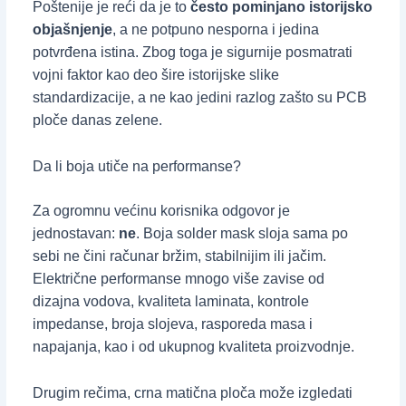
Poštenije je reći da je to
često pominjano istorijsko
objašnjenje
, a ne potpuno nesporna i jedina
potvrđena istina. Zbog toga je sigurnije posmatrati
vojni faktor kao deo šire istorijske slike
standardizacije, a ne kao jedini razlog zašto su PCB
ploče danas zelene.
Da li boja utiče na performanse?
Za ogromnu većinu korisnika odgovor je
jednostavan:
ne
. Boja solder mask sloja sama po
sebi ne čini računar bržim, stabilnijim ili jačim.
Električne performanse mnogo više zavise od
dizajna vodova, kvaliteta laminata, kontrole
impedanse, broja slojeva, rasporeda masa i
napajanja, kao i od ukupnog kvaliteta proizvodnje.
Drugim rečima, crna matična ploča može izgledati