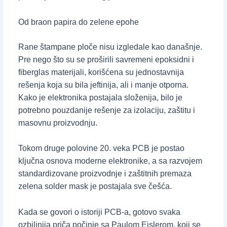
Od braon papira do zelene epohe
Rane štampane ploče nisu izgledale kao današnje.
Pre nego što su se proširili savremeni epoksidni i
fiberglas materijali, korišćena su jednostavnija
rešenja koja su bila jeftinija, ali i manje otporna.
Kako je elektronika postajala složenija, bilo je
potrebno pouzdanije rešenje za izolaciju, zaštitu i
masovnu proizvodnju.
Tokom druge polovine 20. veka PCB je postao
ključna osnova moderne elektronike, a sa razvojem
standardizovane proizvodnje i zaštitnih premaza
zelena solder mask je postajala sve češća.
Kada se govori o istoriji PCB-a, gotovo svaka
ozbiljnija priča počinje sa Paulom Eislerom, koji se