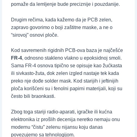
pomaže da lemljenje bude preciznije i pouzdanije.
Drugim rečima, kada kažemo da je PCB zelen,
zapravo govorimo o boji zaštitne maske, a ne o
“sirovoj” osnovi ploče.
Kod savremenih rigidnih PCB-ova baza je najčešće
FR-4
, odnosno stakleno vlakno u epoksidnoj smoli.
Sama FR-4 osnova tipično se opisuje kao žućkasta
ili sivkasto-žuta, dok zelen izgled nastaje tek kada
preko nje dođe solder mask. Kod starijih i jeftinijih
ploča korišćeni su i fenolni papirni materijali, koji su
često bili braonkasti.
Zbog toga stariji radio-aparati, igračke ili kućna
elektronika iz prošlih decenija neretko nemaju onu
modernu “čistu” zelenu nijansu koju danas
povezujemo sa tehnologijom.