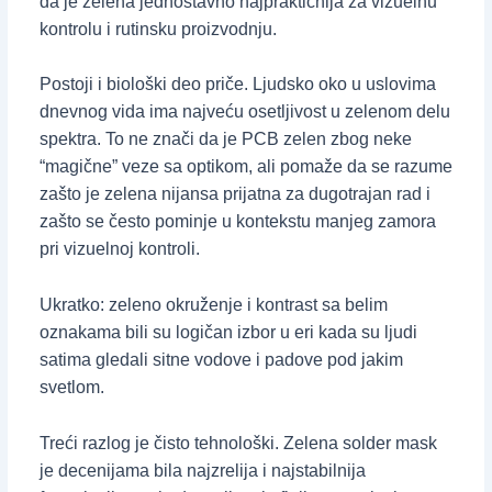
da je zelena jednostavno najpraktičnija za vizuelnu
kontrolu i rutinsku proizvodnju.
Postoji i biološki deo priče. Ljudsko oko u uslovima
dnevnog vida ima najveću osetljivost u zelenom delu
spektra. To ne znači da je PCB zelen zbog neke
“magične” veze sa optikom, ali pomaže da se razume
zašto je zelena nijansa prijatna za dugotrajan rad i
zašto se često pominje u kontekstu manjeg zamora
pri vizuelnoj kontroli.
Ukratko: zeleno okruženje i kontrast sa belim
oznakama bili su logičan izbor u eri kada su ljudi
satima gledali sitne vodove i padove pod jakim
svetlom.
Treći razlog je čisto tehnološki. Zelena solder mask
je decenijama bila najzrelija i najstabilnija