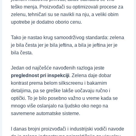
teško menja. Proizvođači su optimizovali procese za
zelenu, tehničari su se navikli na nju, a veliki obim
upotrebe je dodatno oborio cenu.
Tako je nastao krug samoodrživog standarda: zelena
je bila česta jer je bila jeftina, a bila je jeftina jer je
bila česta.
Jedan od najčešće navođenih razloga jeste
preglednost pri inspekciji
. Zelena daje dobar
kontrast prema belom silkscreenu i bakarnim
detaljima, pa se greške lakše uočavaju ručno i
optički. To je bilo posebno važno u vreme kada se
mnogo više oslanjalo na ljudsko oko nego na
savremene automatske sisteme.
I danas brojni proizvođači i industrijski vodiči navode