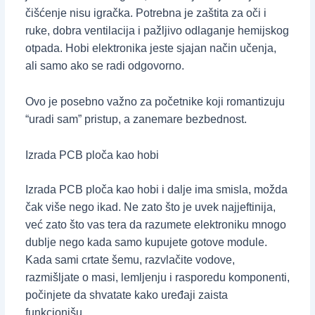
čišćenje nisu igračka. Potrebna je zaštita za oči i
ruke, dobra ventilacija i pažljivo odlaganje hemijskog
otpada. Hobi elektronika jeste sjajan način učenja,
ali samo ako se radi odgovorno.
Ovo je posebno važno za početnike koji romantizuju
“uradi sam” pristup, a zanemare bezbednost.
Izrada PCB ploča kao hobi
Izrada PCB ploča kao hobi i dalje ima smisla, možda
čak više nego ikad. Ne zato što je uvek najjeftinija,
već zato što vas tera da razumete elektroniku mnogo
dublje nego kada samo kupujete gotove module.
Kada sami crtate šemu, razvlačite vodove,
razmišljate o masi, lemljenju i rasporedu komponenti,
počinjete da shvatate kako uređaji zaista
funkcionišu.