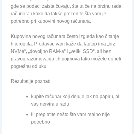
gde se podaci zaista čuvaju, šta utiče na brzinu rada
računara i kako da lakše procenite šta vam je
potrebno pri kupovini novog računara.
Kupovina novog računara često izgleda kao čitanje
hijeroglifa. Prodavac vam kaže da laptop ima „brz
NVMe“, „dovoljno RAM-a“ i „veliki SSD“, ali bez
pravog razumevanja tih pojmova lako možete doneti
pogrešnu odluku.
Rezultat je poznat:
kupite računar koji deluje jak na papiru, ali
vas nervira u radu
ili preplatite nešto što vam realno nije
potrebno