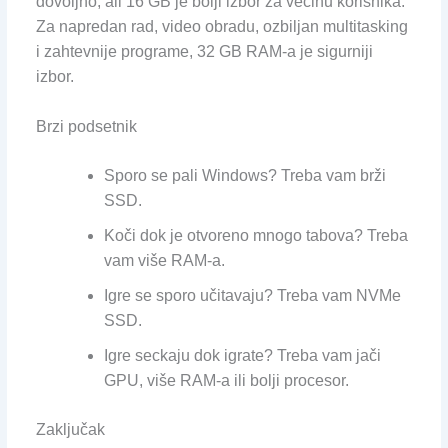
dovoljno, ali 16 GB je bolji izbor za većinu korisnika.
Za napredan rad, video obradu, ozbiljan multitasking
i zahtevnije programe, 32 GB RAM-a je sigurniji
izbor.
Brzi podsetnik
Sporo se pali Windows? Treba vam brži
SSD.
Koči dok je otvoreno mnogo tabova? Treba
vam više RAM-a.
Igre se sporo učitavaju? Treba vam NVMe
SSD.
Igre seckaju dok igrate? Treba vam jači
GPU, više RAM-a ili bolji procesor.
Zaključak