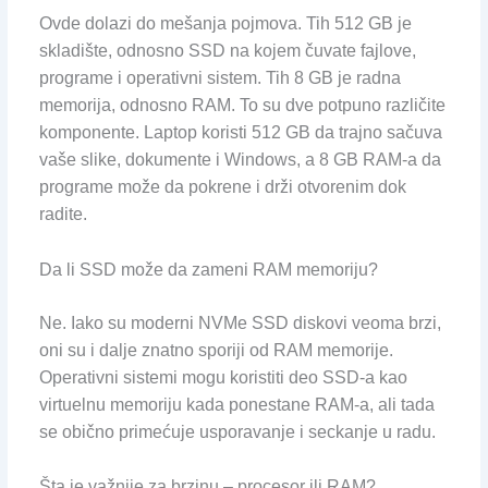
Ovde dolazi do mešanja pojmova. Tih 512 GB je
skladište, odnosno SSD na kojem čuvate fajlove,
programe i operativni sistem. Tih 8 GB je radna
memorija, odnosno RAM. To su dve potpuno različite
komponente. Laptop koristi 512 GB da trajno sačuva
vaše slike, dokumente i Windows, a 8 GB RAM-a da
programe može da pokrene i drži otvorenim dok
radite.
Da li SSD može da zameni RAM memoriju?
Ne. Iako su moderni NVMe SSD diskovi veoma brzi,
oni su i dalje znatno sporiji od RAM memorije.
Operativni sistemi mogu koristiti deo SSD-a kao
virtuelnu memoriju kada ponestane RAM-a, ali tada
se obično primećuje usporavanje i seckanje u radu.
Šta je važnije za brzinu – procesor ili RAM?