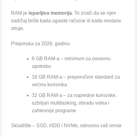
RAM je
isparljiva memorija
. To znači da se njen
sadržaj briše kada ugasite računar ili kada nestane
struje.
Preporuka za 2026. godinu
8 GB RAM-a – minimum za osnovnu
upotrebu
16 GB RAM-a – preporučeni standard za
većinu korisnika
32 GB RAM-a – za napredne korisnike,
ozbiljan multitasking, obradu videa i
zahtevnije programe
Skladište – SSD, HDD i NVMe, odnosno vaš ormar