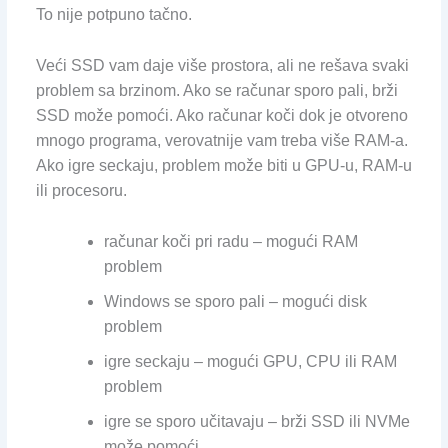
To nije potpuno tačno.
Veći SSD vam daje više prostora, ali ne rešava svaki
problem sa brzinom. Ako se računar sporo pali, brži
SSD može pomoći. Ako računar koči dok je otvoreno
mnogo programa, verovatnije vam treba više RAM-a.
Ako igre seckaju, problem može biti u GPU-u, RAM-u
ili procesoru.
računar koči pri radu – mogući RAM
problem
Windows se sporo pali – mogući disk
problem
igre seckaju – mogući GPU, CPU ili RAM
problem
igre se sporo učitavaju – brži SSD ili NVMe
može pomoći