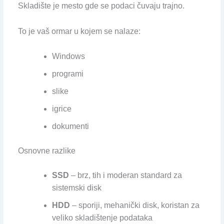
Skladište je mesto gde se podaci čuvaju trajno.
To je vaš ormar u kojem se nalaze:
Windows
programi
slike
igrice
dokumenti
Osnovne razlike
SSD
– brz, tih i moderan standard za
sistemski disk
HDD
– sporiji, mehanički disk, koristan za
veliko skladištenje podataka