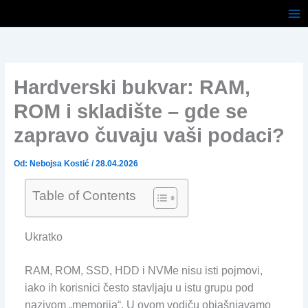
Pređi
na
sadržaj
Hardverski bukvar: RAM,
ROM i skladište – gde se
zapravo čuvaju vaši podaci?
Od:
Nebojsa Kostić
/
28.04.2026
Table of Contents
Ukratko
RAM, ROM, SSD, HDD i NVMe nisu isti pojmovi,
iako ih korisnici često stavljaju u istu grupu pod
nazivom „memorija“. U ovom vodiču objašnjavamo