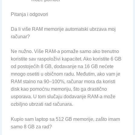
Pitanja i odgovori
Da li više RAM memorije automatski ubrzava moj
računar?
Ne nužno. Više RAM-a pomaže samo ako trenutno
koristite sav raspoloživi kapacitet. Ako koristite 6 GB
od postojećih 8 GB, dodavanje na 16 GB nećete
mnogo osetiti u običnom radu. Međutim, ako vam je
RAM stalno na 90–100%, računar mora da koristi
disk kao pomoćnu memoriju, što ga drastično
usporava. U tom slučaju dodavanje RAM-a može
ozbiljno ubrzati rad računara.
Kupio sam laptop sa 512 GB memorije, zašto imam
samo 8 GB za rad?