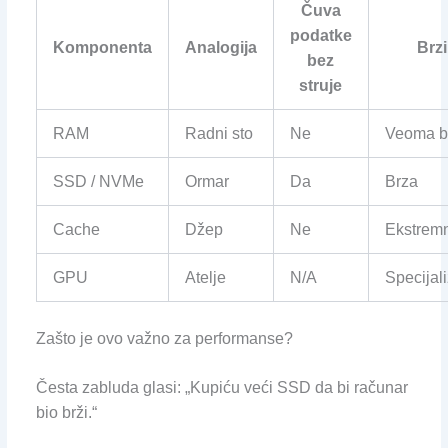
Čuva
podatke
Komponenta
Analogija
Brz
bez
struje
RAM
Radni sto
Ne
Veoma b
SSD / NVMe
Ormar
Da
Brza
Cache
Džep
Ne
Ekstrem
GPU
Atelje
N/A
Specijal
Zašto je ovo važno za performanse?
Česta zabluda glasi: „Kupiću veći SSD da bi računar
bio brži.“