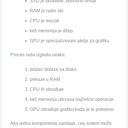
SSD je skladište, odnosno ormar
RAM je radni sto
CPU je mozak
keš memorija je džep
GPU je specijalizovani atelje za grafiku
Proces rada izgleda ovako:
podaci dolaze sa diska
prelaze u RAM
CPU ih obrađuje
keš memorija ubrzava najčešće operacije
GPU obrađuje grafiku kada je to potrebno
Ako jedna komponenta zaostaje, ceo sistem može