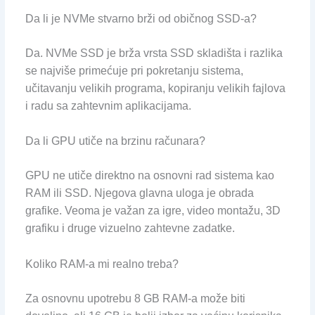
Da li je NVMe stvarno brži od običnog SSD-a?
Da. NVMe SSD je brža vrsta SSD skladišta i razlika
se najviše primećuje pri pokretanju sistema,
učitavanju velikih programa, kopiranju velikih fajlova
i radu sa zahtevnim aplikacijama.
Da li GPU utiče na brzinu računara?
GPU ne utiče direktno na osnovni rad sistema kao
RAM ili SSD. Njegova glavna uloga je obrada
grafike. Veoma je važan za igre, video montažu, 3D
grafiku i druge vizuelno zahtevne zadatke.
Koliko RAM-a mi realno treba?
Za osnovnu upotrebu 8 GB RAM-a može biti