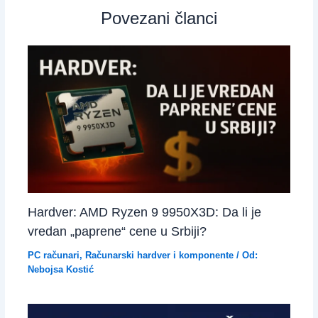
Povezani članci
Hardver: AMD Ryzen 9 9950X3D: Da li je
vredan „paprene“ cene u Srbiji?
PC računari
,
Računarski hardver i komponente
/ Od:
Nebojsa Kostić