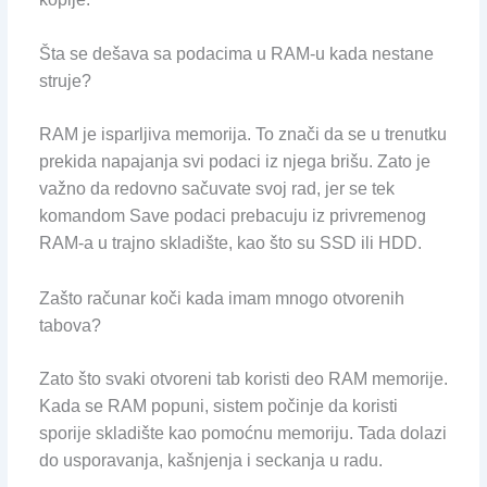
Šta se dešava sa podacima u RAM-u kada nestane
struje?
RAM je isparljiva memorija. To znači da se u trenutku
prekida napajanja svi podaci iz njega brišu. Zato je
važno da redovno sačuvate svoj rad, jer se tek
komandom Save podaci prebacuju iz privremenog
RAM-a u trajno skladište, kao što su SSD ili HDD.
Zašto računar koči kada imam mnogo otvorenih
tabova?
Zato što svaki otvoreni tab koristi deo RAM memorije.
Kada se RAM popuni, sistem počinje da koristi
sporije skladište kao pomoćnu memoriju. Tada dolazi
do usporavanja, kašnjenja i seckanja u radu.