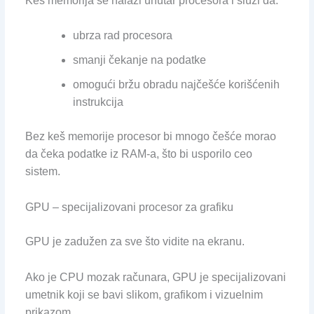
Keš memorija se nalazi unutar procesora i služi da:
ubrza rad procesora
smanji čekanje na podatke
omogući bržu obradu najčešće korišćenih
instrukcija
Bez keš memorije procesor bi mnogo češće morao
da čeka podatke iz RAM-a, što bi usporilo ceo
sistem.
GPU – specijalizovani procesor za grafiku
GPU je zadužen za sve što vidite na ekranu.
Ako je CPU mozak računara, GPU je specijalizovani
umetnik koji se bavi slikom, grafikom i vizuelnim
prikazom.