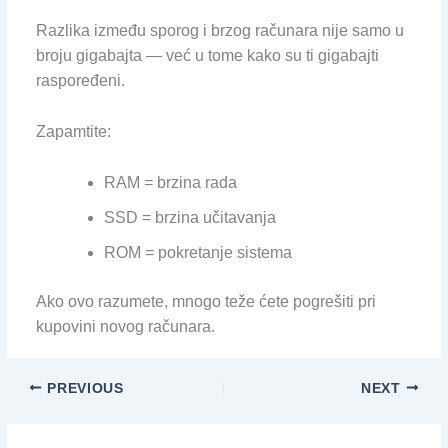
Razlika između sporog i brzog računara nije samo u
broju gigabajta — već u tome kako su ti gigabajti
raspoređeni.
Zapamtite:
RAM = brzina rada
SSD = brzina učitavanja
ROM = pokretanje sistema
Ako ovo razumete, mnogo teže ćete pogrešiti pri
kupovini novog računara.
PREVIOUS
NEXT