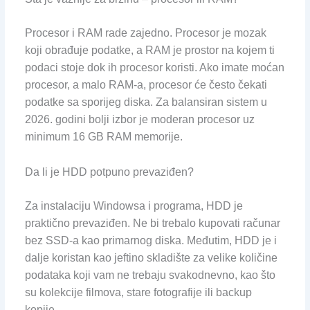
Procesor i RAM rade zajedno. Procesor je mozak
koji obrađuje podatke, a RAM je prostor na kojem ti
podaci stoje dok ih procesor koristi. Ako imate moćan
procesor, a malo RAM-a, procesor će često čekati
podatke sa sporijeg diska. Za balansiran sistem u
2026. godini bolji izbor je moderan procesor uz
minimum 16 GB RAM memorije.
Da li je HDD potpuno prevaziđen?
Za instalaciju Windowsa i programa, HDD je
praktično prevaziđen. Ne bi trebalo kupovati računar
bez SSD-a kao primarnog diska. Međutim, HDD je i
dalje koristan kao jeftino skladište za velike količine
podataka koji vam ne trebaju svakodnevno, kao što
su kolekcije filmova, stare fotografije ili backup
kopije.