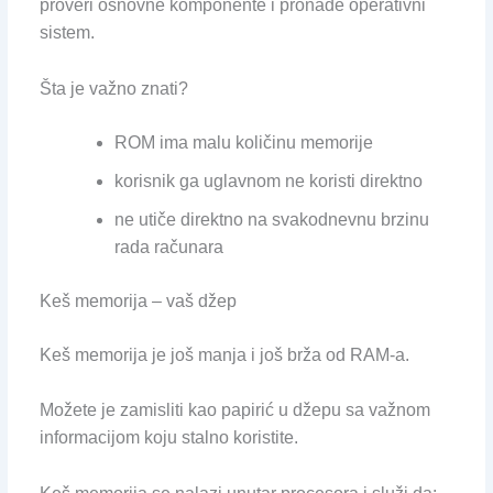
proveri osnovne komponente i pronađe operativni
sistem.
Šta je važno znati?
ROM ima malu količinu memorije
korisnik ga uglavnom ne koristi direktno
ne utiče direktno na svakodnevnu brzinu
rada računara
Keš memorija – vaš džep
Keš memorija je još manja i još brža od RAM-a.
Možete je zamisliti kao papirić u džepu sa važnom
informacijom koju stalno koristite.