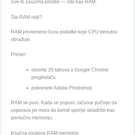
Sve to zauzima prostor — isto kao RAM.
Šta RAM radi?
RAM privremeno čuva podatke koje CPU trenutno
obrađuje.
Primer:
otvorite 20 tabova u Google Chrome
pregledaču
pokrenete Adobe Photoshop
RAM se puni. Kada se popuni, računar počinje da
usporava jer mora da koristi sporije skladište kao
pomoćnu memoriju.
Ključna osobina RAM memorije