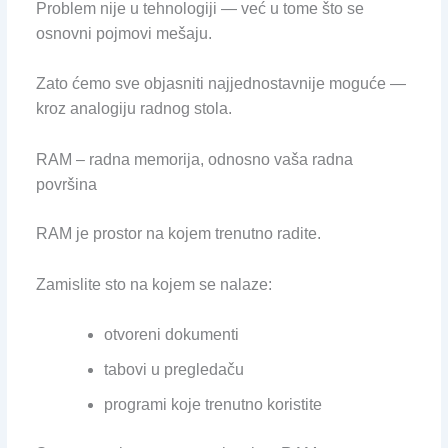
Problem nije u tehnologiji — već u tome što se
osnovni pojmovi mešaju.
Zato ćemo sve objasniti najjednostavnije moguće —
kroz analogiju radnog stola.
RAM – radna memorija, odnosno vaša radna
površina
RAM je prostor na kojem trenutno radite.
Zamislite sto na kojem se nalaze:
otvoreni dokumenti
tabovi u pregledaču
programi koje trenutno koristite