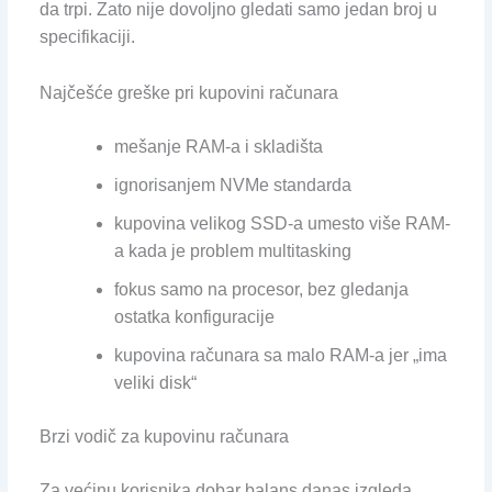
da trpi. Zato nije dovoljno gledati samo jedan broj u
specifikaciji.
Najčešće greške pri kupovini računara
mešanje RAM-a i skladišta
ignorisanjem NVMe standarda
kupovina velikog SSD-a umesto više RAM-
a kada je problem multitasking
fokus samo na procesor, bez gledanja
ostatka konfiguracije
kupovina računara sa malo RAM-a jer „ima
veliki disk“
Brzi vodič za kupovinu računara
Za većinu korisnika dobar balans danas izgleda