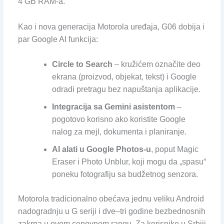
4 GB RAM-a.
Kao i nova generacija Motorola uređaja, G06 dobija i
par Google AI funkcija:
Circle to Search
– kružićem označite deo
ekrana (proizvod, objekat, tekst) i Google
odradi pretragu bez napuštanja aplikacije.
Integracija sa Gemini asistentom
–
pogotovo korisno ako koristite Google
nalog za mejl, dokumenta i planiranje.
AI alati u Google Photos-u
, poput Magic
Eraser i Photo Unblur, koji mogu da „spasu“
poneku fotografiju sa budžetnog senzora.
Motorola tradicionalno obećava jednu veliku Android
nadogradnju u G seriji i dve–tri godine bezbednosnih
zakrpa u ovom cenovnom rangu. Za korisnike u Srbiji