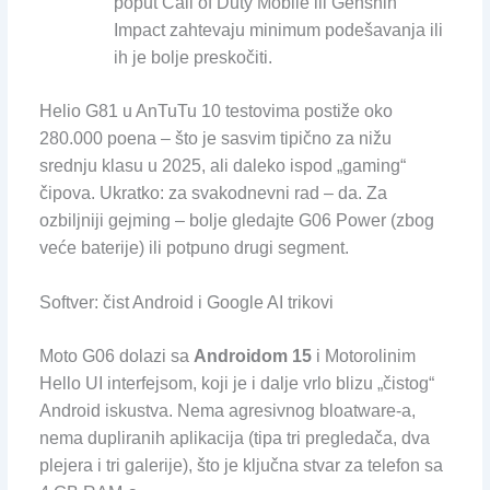
poput Call of Duty Mobile ili Genshin
Impact zahtevaju minimum podešavanja ili
ih je bolje preskočiti.
Helio G81 u AnTuTu 10 testovima postiže oko
280.000 poena – što je sasvim tipično za nižu
srednju klasu u 2025, ali daleko ispod „gaming“
čipova. Ukratko: za svakodnevni rad – da. Za
ozbiljniji gejming – bolje gledajte G06 Power (zbog
veće baterije) ili potpuno drugi segment.
Softver: čist Android i Google AI trikovi
Moto G06 dolazi sa
Androidom 15
i Motorolinim
Hello UI interfejsom, koji je i dalje vrlo blizu „čistog“
Android iskustva. Nema agresivnog bloatware-a,
nema dupliranih aplikacija (tipa tri pregledača, dva
plejera i tri galerije), što je ključna stvar za telefon sa