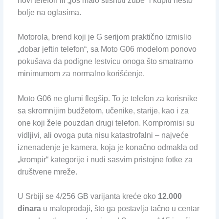
novi telefon ili „još malo stisnuti zube“ i kupiti nešto
bolje na oglasima.
Motorola, brend koji je G serijom praktično izmislio
„dobar jeftin telefon“, sa Moto G06 modelom ponovo
pokušava da podigne lestvicu onoga što smatramo
minimumom za normalno korišćenje.
Moto G06 ne glumi flegšip. To je telefon za korisnike
sa skromnijim budžetom, učenike, starije, kao i za
one koji žele pouzdan drugi telefon. Kompromisi su
vidljivi, ali ovoga puta nisu katastrofalni – najveće
iznenađenje je kamera, koja je konačno odmakla od
„krompir“ kategorije i nudi sasvim pristojne fotke za
društvene mreže.
U Srbiji se 4/256 GB varijanta kreće oko
12.000
dinara
u maloprodaji, što ga postavlja tačno u centar