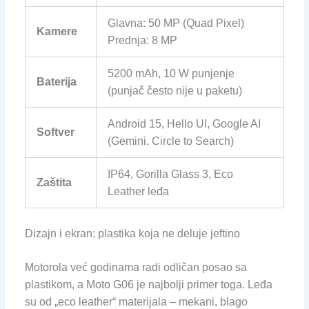
Glavna: 50 MP (Quad Pixel)
Kamere
Prednja: 8 MP
5200 mAh, 10 W punjenje
Baterija
(punjač često nije u paketu)
Android 15, Hello UI, Google AI
Softver
(Gemini, Circle to Search)
IP64, Gorilla Glass 3, Eco
Zaštita
Leather leđa
Dizajn i ekran: plastika koja ne deluje jeftino
Motorola već godinama radi odličan posao sa
plastikom, a Moto G06 je najbolji primer toga. Leđa
su od „eco leather“ materijala – mekani, blago