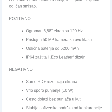
odličan smisao.
POZITIVNO
Ogroman 6,88″ ekran sa 120 Hz
Pristojna 50 MP kamera za ovu klasu
Odlična baterija od 5200 mAh
IP64 zaštita i „Eco Leather“ dizajn
NEGATIVNO
Samo HD+ rezolucija ekrana
Vrlo sporo punjenje (10 W)
Često dolazi bez punjača u kutiji
Slabija softverska podrška od konkurencije