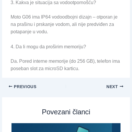
3. Kakva je situacija sa vodootpornošću?
Moto G06 ima IP64 vodoodbojni dizajn – otporan je
na prašinu i prskanje vodom, ali nije predviđen za
potapanje u vodu.
4. Da li mogu da proširim memoriju?
Da. Pored interne memorije (do 256 GB), telefon ima
poseban slot za microSD karticu.
PREVIOUS
NEXT
Povezani članci