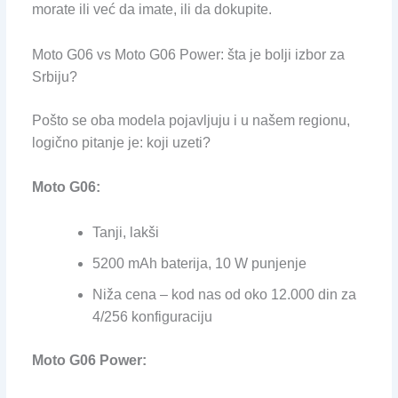
morate ili već da imate, ili da dokupite.
Moto G06 vs Moto G06 Power: šta je bolji izbor za
Srbiju?
Pošto se oba modela pojavljuju i u našem regionu,
logično pitanje je: koji uzeti?
Moto G06:
Tanji, lakši
5200 mAh baterija, 10 W punjenje
Niža cena – kod nas od oko 12.000 din za
4/256 konfiguraciju
Moto G06 Power: