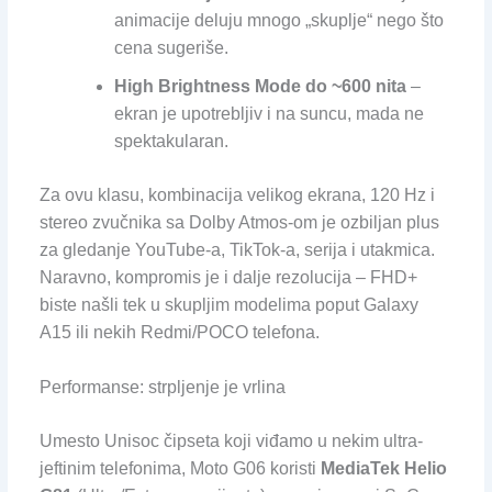
animacije deluju mnogo „skuplje“ nego što
cena sugeriše.
High Brightness Mode do ~600 nita
–
ekran je upotrebljiv i na suncu, mada ne
spektakularan.
Za ovu klasu, kombinacija velikog ekrana, 120 Hz i
stereo zvučnika sa Dolby Atmos-om je ozbiljan plus
za gledanje YouTube-a, TikTok-a, serija i utakmica.
Naravno, kompromis je i dalje rezolucija – FHD+
biste našli tek u skupljim modelima poput Galaxy
A15 ili nekih Redmi/POCO telefona.
Performanse: strpljenje je vrlina
Umesto Unisoc čipseta koji viđamo u nekim ultra-
jeftinim telefonima, Moto G06 koristi
MediaTek Helio