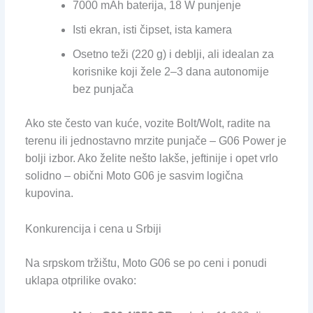
7000 mAh baterija, 18 W punjenje
Isti ekran, isti čipset, ista kamera
Osetno teži (220 g) i deblji, ali idealan za
korisnike koji žele 2–3 dana autonomije
bez punjača
Ako ste često van kuće, vozite Bolt/Wolt, radite na
terenu ili jednostavno mrzite punjače – G06 Power je
bolji izbor. Ako želite nešto lakše, jeftinije i opet vrlo
solidno – obični Moto G06 je sasvim logična
kupovina.
Konkurencija i cena u Srbiji
Na srpskom tržištu, Moto G06 se po ceni i ponudi
uklapa otprilike ovako: