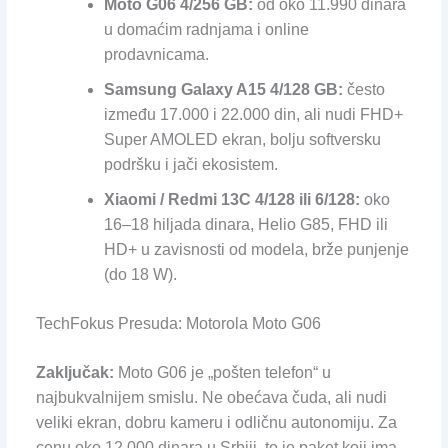
Moto G06 4/256 GB:
od oko 11.990 dinara
u domaćim radnjama i online
prodavnicama.
Samsung Galaxy A15 4/128 GB:
često
između 17.000 i 22.000 din, ali nudi FHD+
Super AMOLED ekran, bolju softversku
podršku i jači ekosistem.
Xiaomi / Redmi 13C 4/128 ili 6/128:
oko
16–18 hiljada dinara, Helio G85, FHD ili
HD+ u zavisnosti od modela, brže punjenje
(do 18 W).
TechFokus Presuda: Motorola Moto G06
Zaključak:
Moto G06 je „pošten telefon“ u
najbukvalnijem smislu. Ne obećava čuda, ali nudi
veliki ekran, dobru kameru i odličnu autonomiju. Za
cenu oko 12.000 dinara u Srbiji, to je paket koji ima