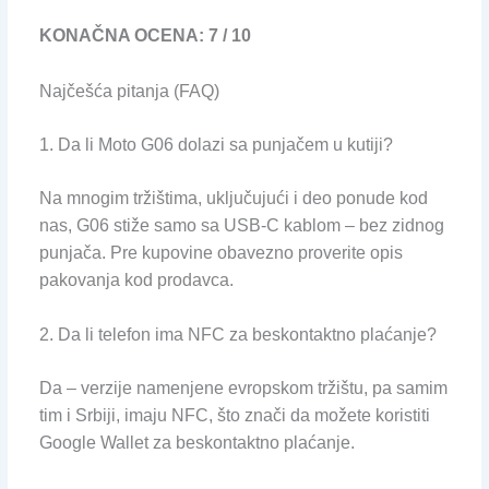
KONAČNA OCENA: 7 / 10
Najčešća pitanja (FAQ)
1. Da li Moto G06 dolazi sa punjačem u kutiji?
Na mnogim tržištima, uključujući i deo ponude kod
nas, G06 stiže samo sa USB-C kablom – bez zidnog
punjača. Pre kupovine obavezno proverite opis
pakovanja kod prodavca.
2. Da li telefon ima NFC za beskontaktno plaćanje?
Da – verzije namenjene evropskom tržištu, pa samim
tim i Srbiji, imaju NFC, što znači da možete koristiti
Google Wallet za beskontaktno plaćanje.