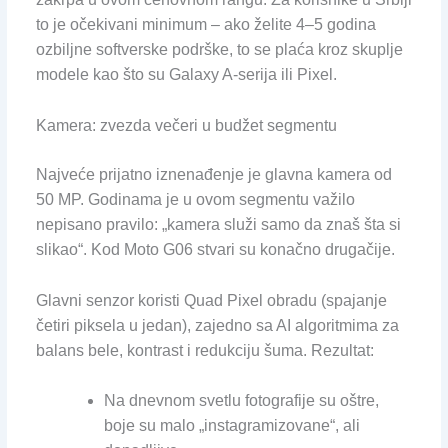
to je očekivani minimum – ako želite 4–5 godina
ozbiljne softverske podrške, to se plaća kroz skuplje
modele kao što su Galaxy A-serija ili Pixel.
Kamera: zvezda večeri u budžet segmentu
Najveće prijatno iznenađenje je glavna kamera od
50 MP. Godinama je u ovom segmentu važilo
nepisano pravilo: „kamera služi samo da znaš šta si
slikao“. Kod Moto G06 stvari su konačno drugačije.
Glavni senzor koristi Quad Pixel obradu (spajanje
četiri piksela u jedan), zajedno sa AI algoritmima za
balans bele, kontrast i redukciju šuma. Rezultat:
Na dnevnom svetlu fotografije su oštre,
boje su malo „instagramizovane“, ali