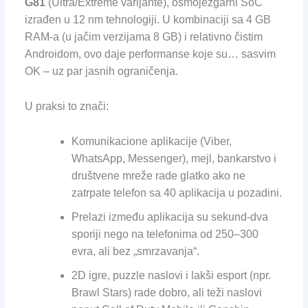
G81
(Ultra/Extreme varijante), osmojezgarni SoC
izrađen u 12 nm tehnologiji. U kombinaciji sa 4 GB
RAM-a (u jačim verzijama 8 GB) i relativno čistim
Androidom, ovo daje performanse koje su… sasvim
OK – uz par jasnih ograničenja.
U praksi to znači:
Komunikacione aplikacije (Viber,
WhatsApp, Messenger), mejl, bankarstvo i
društvene mreže rade glatko ako ne
zatrpate telefon sa 40 aplikacija u pozadini.
Prelazi između aplikacija su sekund-dva
sporiji nego na telefonima od 250–300
evra, ali bez „smrzavanja“.
2D igre, puzzle naslovi i lakši esport (npr.
Brawl Stars) rade dobro, ali teži naslovi