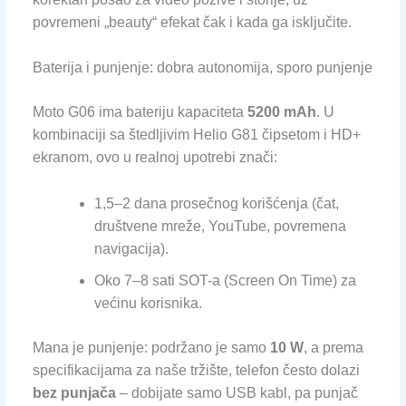
povremeni „beauty“ efekat čak i kada ga isključite.
Baterija i punjenje: dobra autonomija, sporo punjenje
Moto G06 ima bateriju kapaciteta
5200 mAh
. U
kombinaciji sa štedljivim Helio G81 čipsetom i HD+
ekranom, ovo u realnoj upotrebi znači:
1,5–2 dana prosečnog korišćenja (čat,
društvene mreže, YouTube, povremena
navigacija).
Oko 7–8 sati SOT-a (Screen On Time) za
većinu korisnika.
Mana je punjenje: podržano je samo
10 W
, a prema
specifikacijama za naše tržište, telefon često dolazi
bez punjača
– dobijate samo USB kabl, pa punjač