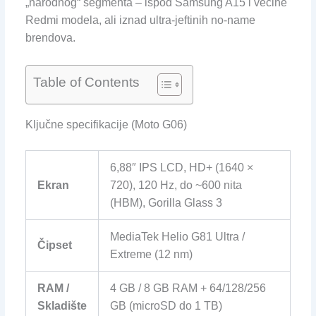
„narodnog“ segmenta – ispod Samsung A15 i većine
Redmi modela, ali iznad ultra-jeftinih no-name
brendova.
Table of Contents
Ključne specifikacije (Moto G06)
6,88″ IPS LCD, HD+ (1640 ×
Ekran
720), 120 Hz, do ~600 nita
(HBM), Gorilla Glass 3
MediaTek Helio G81 Ultra /
Čipset
Extreme (12 nm)
RAM /
4 GB / 8 GB RAM + 64/128/256
Skladište
GB (microSD do 1 TB)