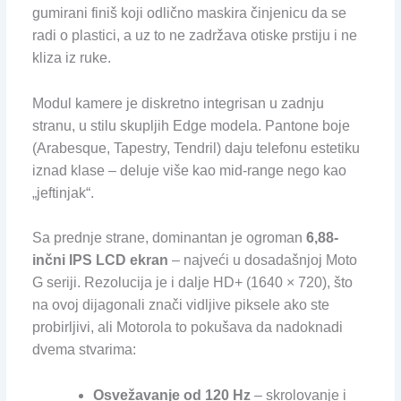
gumirani finiš koji odlično maskira činjenicu da se
radi o plastici, a uz to ne zadržava otiske prstiju i ne
kliza iz ruke.
Modul kamere je diskretno integrisan u zadnju
stranu, u stilu skupljih Edge modela. Pantone boje
(Arabesque, Tapestry, Tendril) daju telefonu estetiku
iznad klase – deluje više kao mid-range nego kao
„jeftinjak“.
Sa prednje strane, dominantan je ogroman
6,88-
inčni IPS LCD ekran
– najveći u dosadašnjoj Moto
G seriji. Rezolucija je i dalje HD+ (1640 × 720), što
na ovoj dijagonali znači vidljive piksele ako ste
probirljivi, ali Motorola to pokušava da nadoknadi
dvema stvarima:
Osvežavanje od 120 Hz
– skrolovanje i