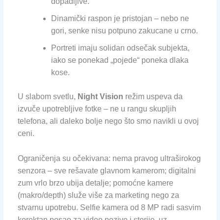
dopadljive.
Dinamički raspon je pristojan – nebo ne
gori, senke nisu potpuno zakucane u crno.
Portreti imaju solidan odsečak subjekta,
iako se ponekad „pojede“ poneka dlaka
kose.
U slabom svetlu,
Night Vision
režim uspeva da
izvuče upotrebljive fotke – ne u rangu skupljih
telefona, ali daleko bolje nego što smo navikli u ovoj
ceni.
Ograničenja su očekivana: nema pravog ultraširokog
senzora – sve rešavate glavnom kamerom; digitalni
zum vrlo brzo ubija detalje; pomoćne kamere
(makro/depth) služe više za marketing nego za
stvarnu upotrebu. Selfie kamera od 8 MP radi sasvim
korektan posao za video pozive i storije, uz