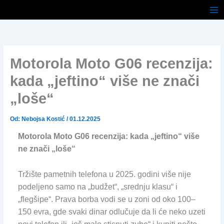
Pređi
na
sadržaj
Motorola Moto G06 recenzija:
kada „jeftino“ više ne znači
„loše“
Od:
Nebojsa Kostić
/
01.12.2025
Motorola Moto G06 recenzija: kada „jeftino“ više
ne znači „loše“
Tržište pametnih telefona u 2025. godini više nije
podeljeno samo na „budžet“, „srednju klasu“ i
„flegšipe“. Prava borba vodi se u zoni od oko 100–
150 evra, gde svaki dinar odlučuje da li će neko uzeti