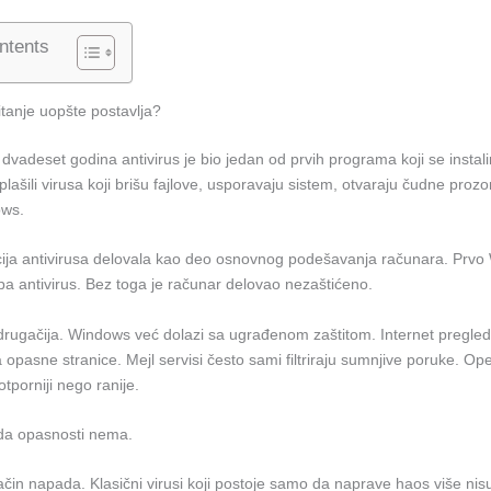
ntents
tanje uopšte postavlja?
i dvadeset godina antivirus je bio jedan od prvih programa koji se instal
plašili virusa koji brišu fajlove, usporavaju sistem, otvaraju čudne prozo
ows.
acija antivirusa delovala kao deo osnovnog podešavanja računara. Prv
 pa antivirus. Bez toga je računar delovao nezaštićeno.
 drugačija. Windows već dolazi sa ugrađenom zaštitom. Internet pregled
opasne stranice. Mejl servisi često sami filtriraju sumnjive poruke. Ope
 otporniji nego ranije.
 da opasnosti nema.
čin napada. Klasični virusi koji postoje samo da naprave haos više nis