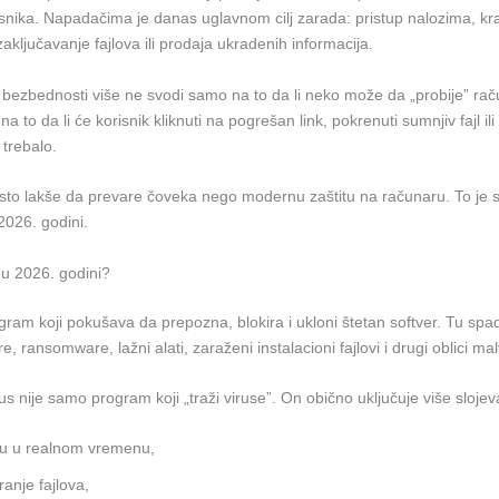
snika. Napadačima je danas uglavnom cilj zarada: pristup nalozima, k
aključavanje fajlova ili prodaja ukradenih informacija.
e bezbednosti više ne svodi samo na to da li neko može da „probije” ra
a to da li će korisnik kliknuti na pogrešan link, pokrenuti sumnjiv fajl il
trebalo.
sto lakše da prevare čoveka nego modernu zaštitu na računaru. To je s
2026. godini.
s u 2026. godini?
ogram koji pokušava da prepozna, blokira i ukloni štetan softver. Tu spad
e, ransomware, lažni alati, zaraženi instalacioni fajlovi i drugi oblici ma
us nije samo program koji „traži viruse”. On obično uključuje više slojeva
tu u realnom vremenu,
ranje fajlova,