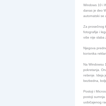
Windows 10 i W
danas je deo Wi
automatski se až
Za prosečnog ko
fotografije i l
više nije slaba
Njegova predno
korisnika rekla
Na Windowsu 11 
pokretanja. On
rešenje. Ideja
bezbedna, bolj
Postoji i Micro
postoji sumnja
uobičajenog ra