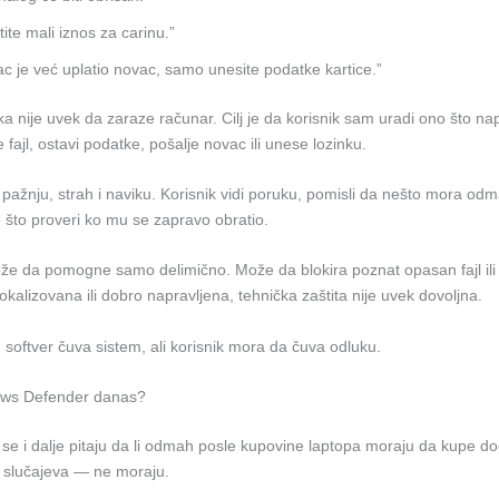
tite mali iznos za carinu.”
c je već uplatio novac, samo unesite podatke kartice.”
uka nije uvek da zaraze računar. Cilj je da korisnik sam uradi ono što n
 fajl, ostavi podatke, pošalje novac ili unese lozinku.
pažnju, strah i naviku. Korisnik vidi poruku, pomisli da nešto mora odm
 što proveri ko mu se zapravo obratio.
že da pomogne samo delimično. Može da blokira poznat opasan fajl ili sa
okalizovana ili dobro napravljena, tehnička zaštita nije uvek dovoljna.
softver čuva sistem, ali korisnik mora da čuva odluku.
ows Defender danas?
 se i dalje pitaju da li odmah posle kupovine laptopa moraju da kupe dod
h slučajeva — ne moraju.