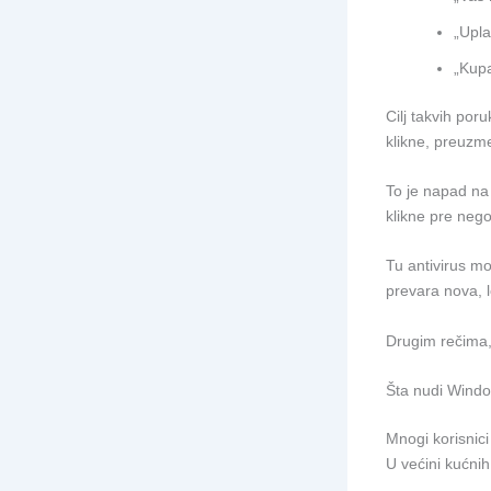
„Upla
„Kupa
Cilj takvih por
klikne, preuzme
To je napad na 
klikne pre nego
Tu antivirus mo
prevara nova, l
Drugim rečima, 
Šta nudi Wind
Mnogi korisnici
U većini kućni