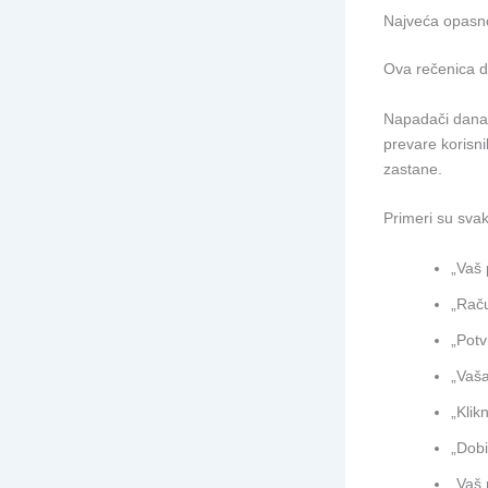
Najveća opasno
Ova rečenica d
Napadači danas
prevare korisni
zastane.
Primeri su sva
„Vaš 
„Raču
„Potv
„Vaša
„Klik
„Dobi
„Vaš 