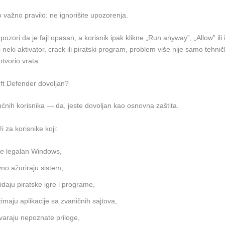
no važno pravilo: ne ignorišite upozorenja.
zori da je fajl opasan, a korisnik ipak klikne „Run anyway”, „Allow” ili is
i neki aktivator, crack ili piratski program, problem više nije samo tehničk
tvorio vrata.
oft Defender dovoljan?
kućnih korisnika — da, jeste dovoljan kao osnovna zaštita.
 za korisnike koji:
te legalan Windows,
no ažuriraju sistem,
idaju piratske igre i programe,
imaju aplikacije sa zvaničnih sajtova,
varaju nepoznate priloge,