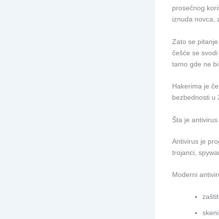
prosečnog kori
iznuda novca, z
Zato se pitanj
češće se svodi n
tamo gde ne bi 
Hakerima je če
bezbednosti u 
Šta je antiviru
Antivirus je pr
trojanci, spywar
Moderni antivir
zašti
skeni