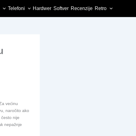
Telefoni
Hardwer
Softver
Recenzije
Retro
u
 Za većinu
u, naročito ako
 često nije
tak nepažnje