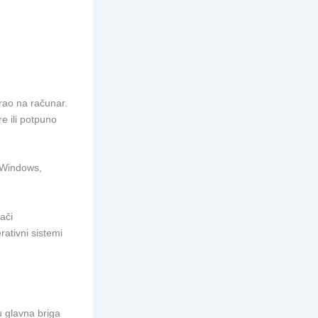
irao na računar.
re ili potpuno
o Windows,
ači
rativni sistemi
u glavna briga