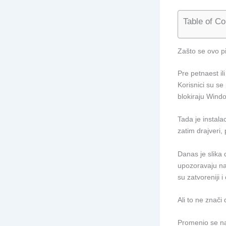
Table of Co
Zašto se ovo pi
Pre petnaest il
Korisnici su se 
blokiraju Wind
Tada je instal
zatim drajveri,
Danas je slika
upozoravaju na 
su zatvoreniji i
Ali to ne znači
Promenio se na