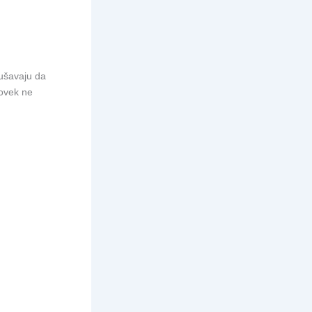
ušavaju da
čovek ne