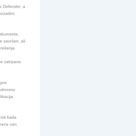
s Defender, a
pozadini,
dokumente,
e savršen, ali
 rešenja.
ne zatrpava
 pre
bednosno
ikacija
isti kada
kreće van