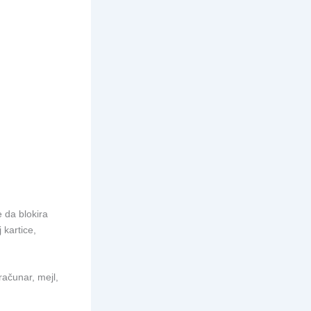
 da blokira
 kartice,
računar, mejl,