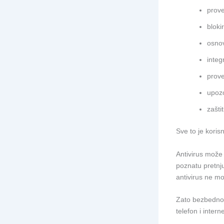
prove
bloki
osno
integ
prove
upozo
zašti
Sve to je koris
Antivirus može
poznatu pretnju
antivirus ne mo
Zato bezbednost
telefon i interne