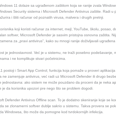
indows 11 dolaze sa ugrađenom zaštitom koja se ranije zvala Window
ndows Security sistema i Microsoft Defender Antivirus zaštite. Radi u 
urira i štiti računar od poznatih virusa, malvera i drugih pretnji.
risnika koji koristi računar za internet, mejl, YouTube, školu, posao, 
egalan softver, Microsoft Defender je sasvim pristojna osnovna zaštita. Nij
 zamena za „pravi antivirus”, kako su mnogi ranije doživljavali ugrađena
st je jednostavnost. Već je u sistemu, ne traži posebno podešavanje, 
mama i ne komplikuje stvari početnicima.
postoji i Smart App Control, funkcija koja pomaže u proveri aplikacija
a ne zamenjuje antivirus, već radi uz Microsoft Defender ili drugo bez
 je jednostavna: ako sistem ne može pouzdano da proceni da je neka apl
e je da korisnika upozori pre nego što se problem dogodi.
soft Defender Antivirus Offline scan. To je dodatno skeniranje koje se kor
 da se zlonamerni softver dublje sakrio u sistemu. Takva provera se po
da Windowsa, što može da pomogne kod tvrdokornijih infekcija.