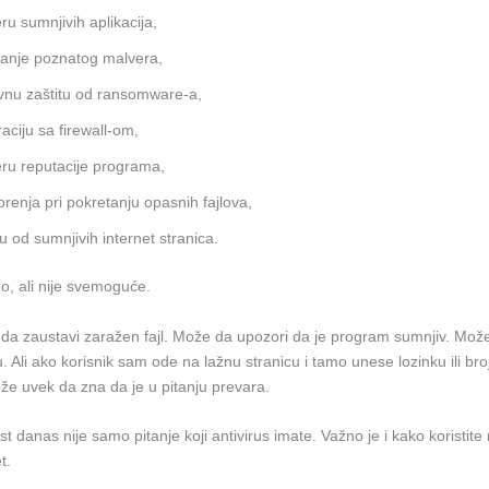
ru sumnjivih aplikacija,
ranje poznatog malvera,
vnu zaštitu od ransomware-a,
raciju sa firewall-om,
ru reputacije programa,
renja pri pokretanju opasnih fajlova,
tu od sumnjivih internet stranica.
no, ali nije svemoguće.
 da zaustavi zaražen fajl. Može da upozori da je program sumnjiv. Može
. Ali ako korisnik sam ode na lažnu stranicu i tamo unese lozinku ili broj
že uvek da zna da je u pitanju prevara.
 danas nije samo pitanje koji antivirus imate. Važno je i kako koristite 
t.