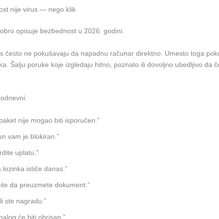
st nije virus — nego klik
obro opisuje bezbednost u 2026. godini.
 često ne pokušavaju da napadnu računar direktno. Umesto toga pok
ka. Šalju poruke koje izgledaju hitno, poznato ili dovoljno ubedljivo da 
kodnevni:
paket nije mogao biti isporučen.”
n vam je blokiran.”
rdite uplatu.”
 lozinka ističe danas.”
nite da preuzmete dokument.”
li ste nagradu.”
nalog će biti obrisan.”