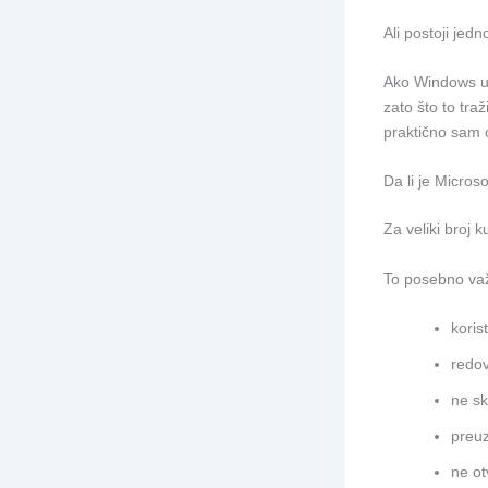
Ali postoji jed
Ako Windows upo
zato što to traž
praktično sam o
Da li je Micros
Za veliki broj 
To posebno važi
koris
redov
ne sk
preuz
ne ot