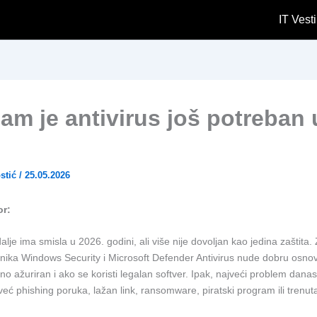
IT Vesti
nam je antivirus još potreban 
stić
/
25.05.2026
or:
dalje ima smisla u 2026. godini, ali više nije dovoljan kao jedina zaštita.
snika Windows Security i Microsoft Defender Antivirus nude dobru osnov
no ažuriran i ako se koristi legalan softver. Ipak, najveći problem danas
 već phishing poruka, lažan link, ransomware, piratski program ili trenu