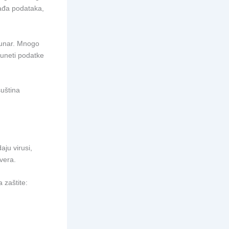
rađa podataka,
čunar. Mnogo
i uneti podatke
uština
aju virusi,
lvera.
 zaštite: