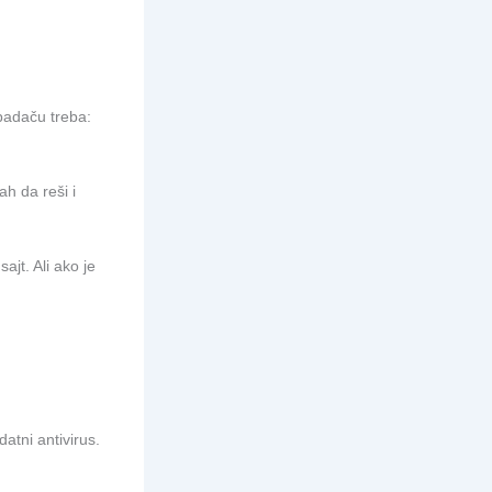
apadaču treba:
ah da reši i
jt. Ali ako je
atni antivirus.