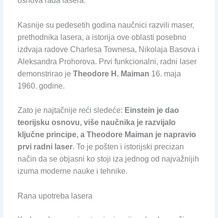
osnova rada lasera.
Kasnije su pedesetih godina naučnici razvili maser,
prethodnika lasera, a istorija ove oblasti posebno
izdvaja radove Charlesa Townesa, Nikolaja Basova i
Aleksandra Prohorova. Prvi funkcionalni, radni laser
demonstrirao je
Theodore H. Maiman
16. maja
1960. godine.
Zato je najtačnije reći sledeće:
Einstein je dao
teorijsku osnovu, više naučnika je razvijalo
ključne principe, a Theodore Maiman je napravio
prvi radni laser
. To je pošten i istorijski precizan
način da se objasni ko stoji iza jednog od najvažnijih
izuma moderne nauke i tehnike.
Rana upotreba lasera