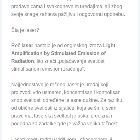
prodavnicama i svakodnevnim uređajima, ali zbog
svoje snage zahteva pažljivu i odgovornu upotrebu.
Šta je laser?
Reč
laser
nastala je od engleskog izraza
Light
Amplification by Stimulated Emission of
Radiation
, što znači „pojačavanje svetlosti
stimulisanom emisijom zračenja“.
Najjednostavnije rečeno, laser je uređaj koji
proizvodi vrlo usmeren, koncentrisan i kontrolisan
snop svetlosti određene talasne dužine. Za razliku
od obične svetlosti iz sijalice, koja se širi u svim
pravcima, laserska svetlost je uska, precizna i
pogodna za zadatke gde je važna velika tačnost.
Laseri mogu raditi u vidljivom, infracrvenom ili