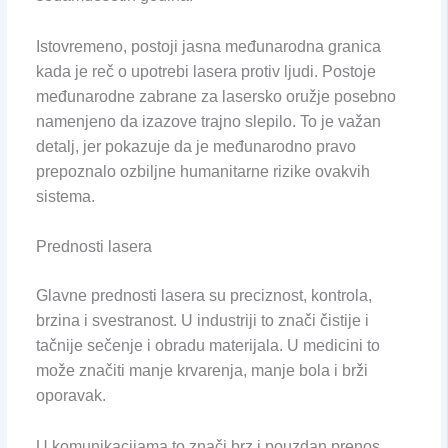
Istovremeno, postoji jasna međunarodna granica
kada je reč o upotrebi lasera protiv ljudi. Postoje
međunarodne zabrane za lasersko oružje posebno
namenjeno da izazove trajno slepilo. To je važan
detalj, jer pokazuje da je međunarodno pravo
prepoznalo ozbiljne humanitarne rizike ovakvih
sistema.
Prednosti lasera
Glavne prednosti lasera su preciznost, kontrola,
brzina i svestranost. U industriji to znači čistije i
tačnije sečenje i obradu materijala. U medicini to
može značiti manje krvarenja, manje bola i brži
oporavak.
U komunikacijama to znači brz i pouzdan prenos