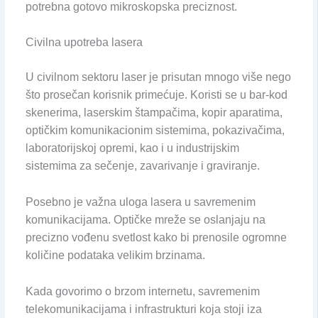
potrebna gotovo mikroskopska preciznost.
Civilna upotreba lasera
U civilnom sektoru laser je prisutan mnogo više nego
što prosečan korisnik primećuje. Koristi se u bar-kod
skenerima, laserskim štampačima, kopir aparatima,
optičkim komunikacionim sistemima, pokazivačima,
laboratorijskoj opremi, kao i u industrijskim
sistemima za sečenje, zavarivanje i graviranje.
Posebno je važna uloga lasera u savremenim
komunikacijama. Optičke mreže se oslanjaju na
precizno vođenu svetlost kako bi prenosile ogromne
količine podataka velikim brzinama.
Kada govorimo o brzom internetu, savremenim
telekomunikacijama i infrastrukturi koja stoji iza