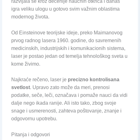
razvijala se kroz decenije naučnih otkrića i danas
igra veliku ulogu u gotovo svim važnim oblastima
modernog života.
Od Einsteinove teorijske ideje, preko Maimanovog
prvog radnog lasera 1960. godine, do savremenih
medicinskih, industrijskih i komunikacionih sistema,
laser je postao jedan od temelja tehnološkog sveta u
kome živimo.
Najkraće rečeno, laser je
precizno kontrolisana
svetlost
. Upravo zato može da meri, prenosi
podatke, seče, leči, označava i pomaže nauci da vidi
dalje nego ikada ranije. Ali isto tako, zbog svoje
snage i usmerenosti, zahteva poštovanje, znanje i
odgovornu upotrebu.
Pitanja i odgovori