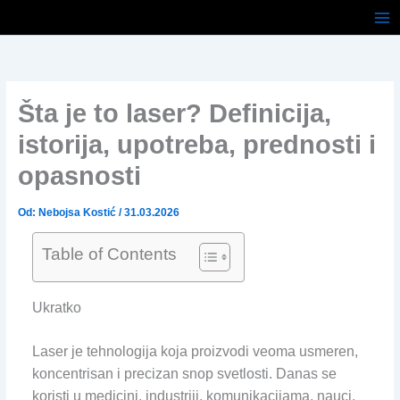
Pređi
na
sadržaj
Šta je to laser? Definicija,
istorija, upotreba, prednosti i
opasnosti
Od:
Nebojsa Kostić
/
31.03.2026
Table of Contents
Ukratko
Laser je tehnologija koja proizvodi veoma usmeren,
koncentrisan i precizan snop svetlosti. Danas se
koristi u medicini, industriji, komunikacijama, nauci,