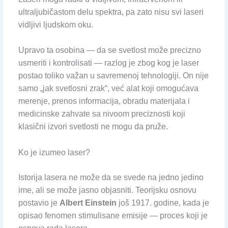
ultraljubičastom delu spektra, pa zato nisu svi laseri
vidljivi ljudskom oku.
Upravo ta osobina — da se svetlost može precizno
usmeriti i kontrolisati — razlog je zbog kog je laser
postao toliko važan u savremenoj tehnologiji. On nije
samo „jak svetlosni zrak“, već alat koji omogućava
merenje, prenos informacija, obradu materijala i
medicinske zahvate sa nivoom preciznosti koji
klasični izvori svetlosti ne mogu da pruže.
Ko je izumeo laser?
Istorija lasera ne može da se svede na jedno jedino
ime, ali se može jasno objasniti. Teorijsku osnovu
postavio je
Albert Einstein
još 1917. godine, kada je
opisao fenomen stimulisane emisije — proces koji je