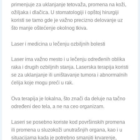
primenjuje za uklanjanje tetovaža, promena na koži,
ožiljaka i dlačica. U stomatologiji i opštoj hirurgiji
koristi se tamo gde je važno precizno delovanje uz
što manje oštećenje okolnog tkiva.
Laser i medicina u lečenju ozbiljnih bolesti
Laser ima važno mesto i u lečenju određenih oblika
raka i drugih ozbiljnih stanja. Laserska terapija koristi
se za uklanjanje ili uništavanje tumora i abnormalnih
ćelija koje mogu preći u rak.
Ova terapija je lokalna, što znači da deluje na tačno
određeni deo tela, a ne na ceo organizam.
Laseri se posebno koriste kod površinskih promena
ili promena u sluzokoži unutrašnjih organa, kao i u
situacijama kada je potrebno smanjiti krvarenje,