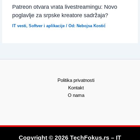
Patreon otvara vrata livestreamingu: Novo
poglavlje za srpske kreatore sadržaja?
IT vesti
,
Softver i aplikacije
/ Od:
Nebojsa Kostić
Politika privatnosti
Kontakt
O nama
Copyright © 2026 TechFokus.rs – IT