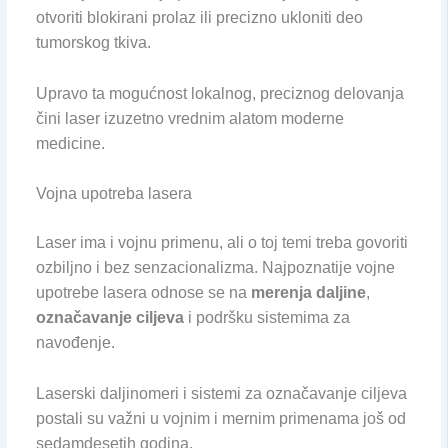
otvoriti blokirani prolaz ili precizno ukloniti deo
tumorskog tkiva.
Upravo ta mogućnost lokalnog, preciznog delovanja
čini laser izuzetno vrednim alatom moderne
medicine.
Vojna upotreba lasera
Laser ima i vojnu primenu, ali o toj temi treba govoriti
ozbiljno i bez senzacionalizma. Najpoznatije vojne
upotrebe lasera odnose se na
merenja daljine
,
označavanje ciljeva
i podršku sistemima za
navođenje.
Laserski daljinomeri i sistemi za označavanje ciljeva
postali su važni u vojnim i mernim primenama još od
sedamdesetih godina.