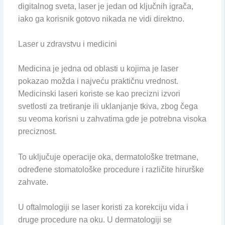
digitalnog sveta, laser je jedan od ključnih igrača,
iako ga korisnik gotovo nikada ne vidi direktno.
Laser u zdravstvu i medicini
Medicina je jedna od oblasti u kojima je laser
pokazao možda i najveću praktičnu vrednost.
Medicinski laseri koriste se kao precizni izvori
svetlosti za tretiranje ili uklanjanje tkiva, zbog čega
su veoma korisni u zahvatima gde je potrebna visoka
preciznost.
To uključuje operacije oka, dermatološke tretmane,
određene stomatološke procedure i različite hirurške
zahvate.
U oftalmologiji se laser koristi za korekciju vida i
druge procedure na oku. U dermatologiji se