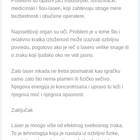
Posebno su opasni jači industrijski, istraživački,
medicinski i šou-laseri, koji zahtevaju stroge mere
bezbednosti i obučene operatere.
Najosetljiviji organ su oči. Problem je u tome što i
relativno kratka izloženost može izazvati ozbiljnu
povredu, pogotovo ako je reč o laseru velike snage ili
o zraku koji ljudsko oko ne vidi jasno.
Zato laser nikada ne treba posmatrati kao igračku
samo zato što nema plamen ili fizičko sečivo.
Njegova energija je koncentrisana i upravo tu leži i
njegova moć i njegova opasnost.
Zaključak
Laser je mnogo više od efektnog svetlosnog zraka.
To je tehnologija koja je nastala iz ozbiljne fizike,