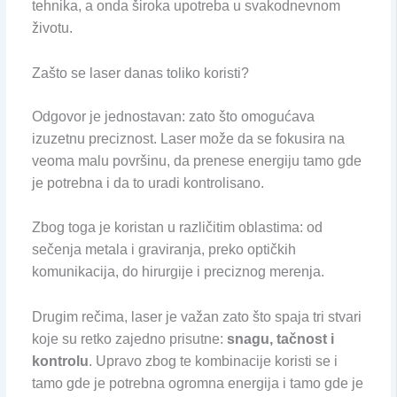
tehnika, a onda široka upotreba u svakodnevnom
životu.
Zašto se laser danas toliko koristi?
Odgovor je jednostavan: zato što omogućava
izuzetnu preciznost. Laser može da se fokusira na
veoma malu površinu, da prenese energiju tamo gde
je potrebna i da to uradi kontrolisano.
Zbog toga je koristan u različitim oblastima: od
sečenja metala i graviranja, preko optičkih
komunikacija, do hirurgije i preciznog merenja.
Drugim rečima, laser je važan zato što spaja tri stvari
koje su retko zajedno prisutne:
snagu, tačnost i
kontrolu
. Upravo zbog te kombinacije koristi se i
tamo gde je potrebna ogromna energija i tamo gde je