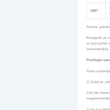
1987
Poenta: potreb
Kompjuter je n
su ljudi počeli
nezaustavljiva.
Pročitajte tak
Često postavlj
1) Zašto je „o
Zato što masovn
megaterminalim
2) Da li je ENI