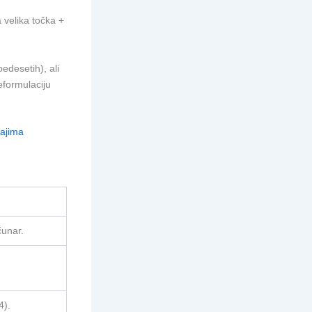
 velika točka +
edesetih), ali
eformulaciju
đajima
čunar.
4).