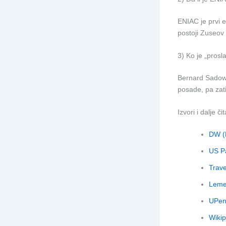
ENIAC je prvi e
postoji Zuseov 
3) Ko je „prosl
Bernard Sadow j
posade, pa zati
Izvori i dalje či
DW (
US Pa
Trave
Lemel
UPen
Wiki