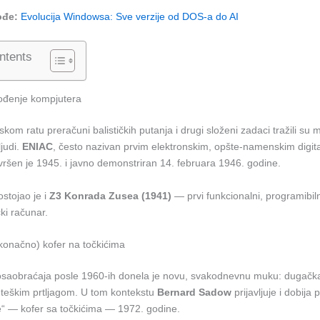
ođe:
Evolucija Windowsa: Sve verzije od DOS-a do AI
ntents
ođenje kompjutera
om ratu preračuni balističkih putanja i drugi složeni zadaci tražili su 
ljudi.
ENIAC
, često nazivan prvim elektronskim, opšte-namenskim digit
ršen je 1945. i javno demonstriran 14. februara 1946. godine.
stojao je i
Z3 Konrada Zusea (1941)
— prvi funkcionalni, programibilni
ki računar.
(konačno) kofer na točkićima
osaobraćaja posle 1960-ih donela je novu, svakodnevnu muku: dugačk
 teškim prtljagom. U tom kontekstu
Bernard Sadow
prijavljuje i dobija 
ge“ — kofer sa točkićima — 1972. godine.