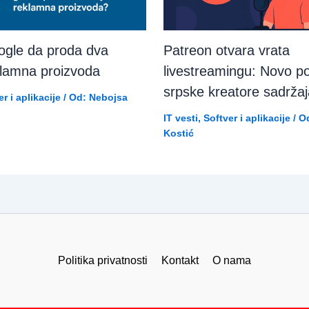
ogle da proda dva
Patreon otvara vrata
klamna proizvoda
livestreamingu: Novo po
srpske kreatore sadrža
r i aplikacije
/ Od:
Nebojsa
IT vesti
,
Softver i aplikacije
/ O
Kostić
Politika privatnosti
Kontakt
O nama