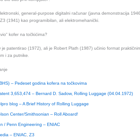
lektronski, general-purpose digitalni računar (javna demonstracija 194
Z3 (1941) kao programibilan, ali elektromehanički.
avio“ kofer na točkićima?
e patentirao (1972), ali je Robert Plath (1987) učinio format praktični
m i za putnike.
tanje
BHS) – Pedeset godina kofera na točkovima
tent 3,653,474 – Bernard D. Sadow, Rolling Luggage (04.04.1972)
lpro blog – A Brief History of Rolling Luggage
son Center/Smithsonian – Roll Aboard!
n / Penn Engineering – ENIAC
pedia – ENIAC
,
Z3