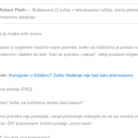
Robert Plath
— Rollaboard (2 točka + teleskopska ručka), kreće pilots
masovna adopcija.
a je majka svih izuma
astao iz urgentne naučno-vojne potrebe; kofer na točkićima je postao 
 masovno i daleko da lete. Kad se potreba „nakupi“, ideja postane očigl
ođe:
Kompjuter u frižideru? Zašto hlađenje nije baš tako jednostavno
ana pitanja (FAQ)
bičan“ kofer na točkićima došao tako kasno?
a potreba nije postojala: ranija putovanja oslanjala su se na nosače pr
a i DIY putovanjem točkići postaju „must-have“.
AC bio baš prvi kompjuter?