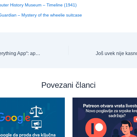
uter History Museum – Timeline (1941)
uardian – Mystery of the wheelie suitcase
ChatGPT kao „Everything App“: aplikacije u chatu
Povezani članci