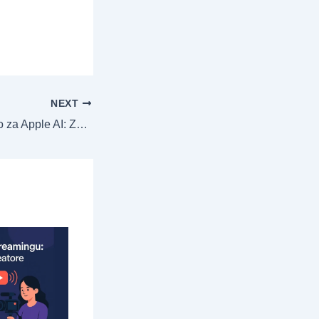
NEXT
Još uvek nije kasno za Apple AI: Zašto zaostaje – i kako može da se vrati u AI igru