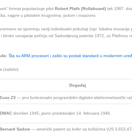
avni“ format popularizuje pilot
Robert Plath (Rollaboard)
tek 1987: dva
čka, najpre u pilotskim krugovima, potom i masovno.
remeno se spominju raniji individualni pokušaji (npr. lokalne inovacije p
ag i široko usvajanje počinju od Sadowljevog patenta 1972, uz Plathovu r
ođe:
Šta su ARM procesori i zašto su postali standard u modernim ure
a (sažeto)
Događaj
Zuse Z3
— prvi funkcionalni programibilni digitalni elektromehanički ra
ENIAC
dovršen 1945; javno predstavljen 14. februara 1946.
Bernard Sadow
— američki patent za kofer sa točkićima (US 3,653,47