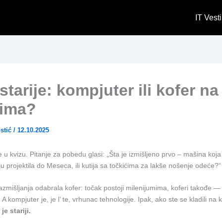
IT Vesti
 starije: kompjuter ili kofer na
ćima?
stić
/
12.10.2025
e u kvizu. Pitanje za pobedu glasi: „Šta je izmišljeno prvo – mašina ko
u projektila do Meseca, ili kutija sa točkićima za lakše nošenje odeće?“
azmišljanja odabrala kofer: točak postoji milenijumima, koferi takođe — s
A kompjuter je, je l’ te, vrhunac tehnologije. Ipak, ako ste se kladili na ko
e stariji.