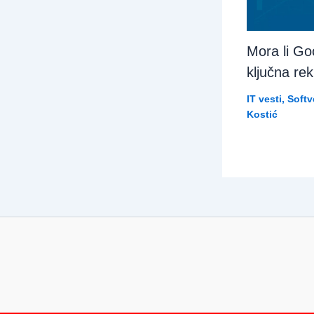
Mora li Go
ključna re
IT vesti
,
Softve
Kostić