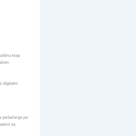
mašinu koja
alnim
 digitalni
a pešačenja po
patent za