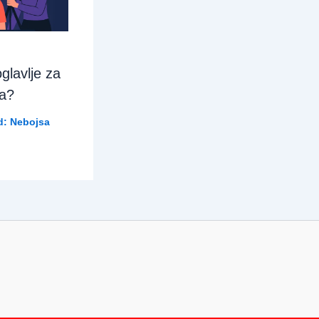
glavlje za
ja?
d:
Nebojsa