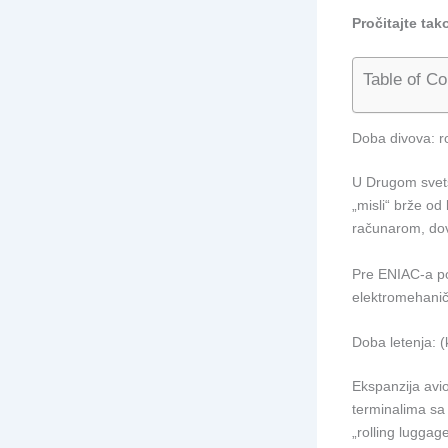
Pročitajte tak
Table of Co
Doba divova: r
U Drugom svetsk
„misli“ brže od 
računarom, dov
Pre ENIAC-a po
elektromehanič
Doba letenja: 
Ekspanzija avi
terminalima sa
„rolling lugga