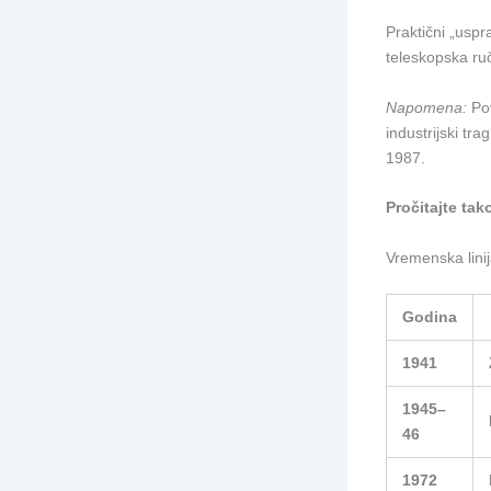
Praktični „uspr
teleskopska ru
Napomena:
Pov
industrijski tr
1987.
Pročitajte tak
Vremenska linij
Godina
1941
1945–
46
1972