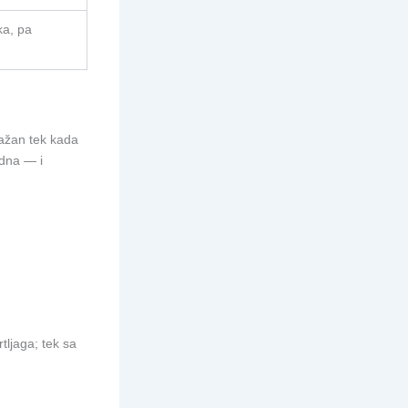
ka, pa
važan tek kada
edna — i
tljaga; tek sa