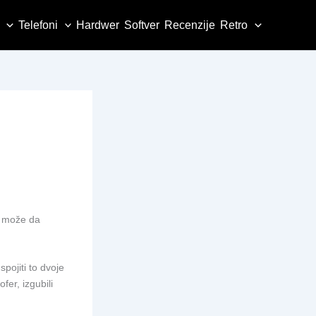
Telefoni
Hardwer
Softver
Recenzije
Retro
ja može da
pojiti to dvoje
fer, izgubili