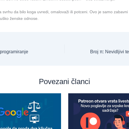
a svrhu da bilo koga uvredi, omalovaži ili potceni. Ovo je samo zabavni s
uško ženske odnose.
 programiranje
Povezani članci