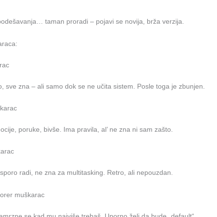
podešavanja… taman proradi – pojavi se novija, brža verzija.
araca:
rac
o, sve zna – ali samo dok se ne učita sistem. Posle toga je zbunjen.
škarac
ocije, poruke, bivše. Ima pravila, al’ ne zna ni sam zašto.
karac
sporo radi, ne zna za multitasking. Retro, ali nepouzdan.
plorer muškarac
Zamrzne se kad mu najviše trebaš. Uporno želi da bude „default“.