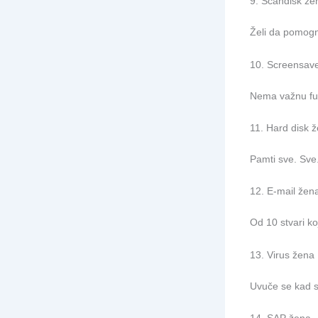
9. Scandisk že
Želi da pomogn
10. Screensav
Nema važnu funk
11. Hard disk 
Pamti sve. Sve.
12. E-mail žen
Od 10 stvari koj
13. Virus žena
Uvuče se kad se