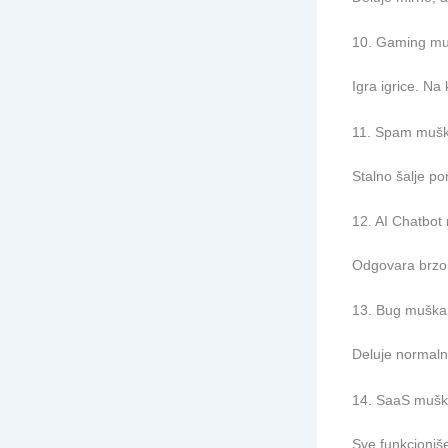
10. Gaming mu
Igra igrice. Na 
11. Spam muš
Stalno šalje po
12. AI Chatbot
Odgovara brzo, 
13. Bug muška
Deluje normaln
14. SaaS mušk
Sve funkcioniš