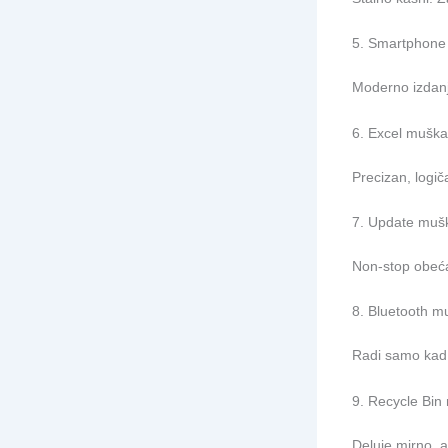
5. Smartphone
Moderno izdanje
6. Excel muška
Precizan, logi
7. Update muš
Non-stop obećav
8. Bluetooth m
Radi samo kad j
9. Recycle Bin
Deluje mirno, a