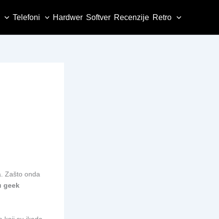
Telefoni
Hardwer
Softver
Recenzije
Retro
sa. Zašto onda
u geek
e koji su ikada