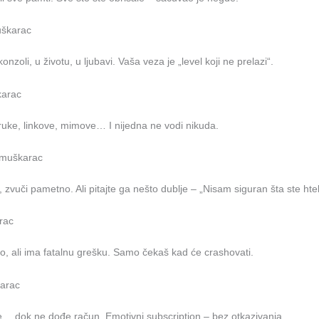
škarac
konzoli, u životu, u ljubavi. Vaša veza je „level koji ne prelazi“.
karac
ruke, linkove, mimove… I nijedna ne vodi nikuda.
 muškarac
zvuči pametno. Ali pitajte ga nešto dublje – „Nisam siguran šta ste ht
rac
o, ali ima fatalnu grešku. Samo čekaš kad će crashovati.
arac
e… dok ne dođe račun. Emotivni subscription – bez otkazivanja.