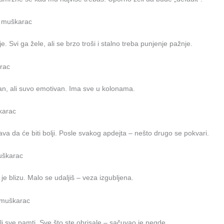
 muškarac
. Svi ga žele, ali se brzo troši i stalno treba punjenje pažnje.
rac
čan, ali suvo emotivan. Ima sve u kolonama.
karac
a da će biti bolji. Posle svakog apdejta – nešto drugo se pokvari.
uškarac
e blizu. Malo se udaljiš – veza izgubljena.
 muškarac
li sve pamti. Sve što ste obrisale – sačuvao je negde.