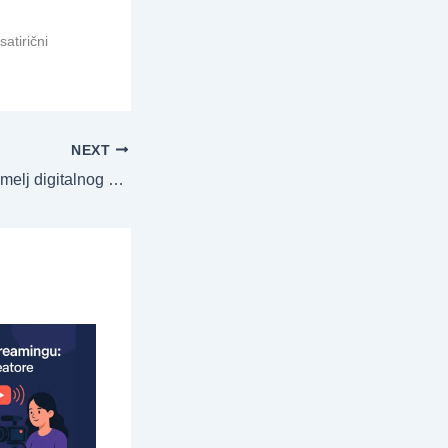
atirični
NEXT
Broj π: Nevidljivi temelj digitalnog sveta