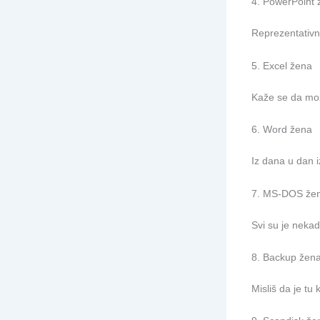
4. PowerPoint 
Reprezentativn
5. Excel žena
Kaže se da može
6. Word žena
Iz dana u dan 
7. MS-DOS že
Svi su je nekad
8. Backup žen
Misliš da je tu 