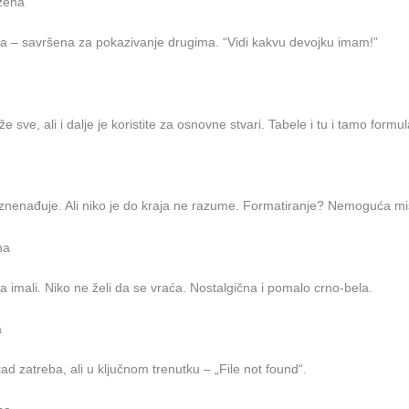
žena
a – savršena za pokazivanje drugima. “Vidi kakvu devojku imam!”
 sve, ali i dalje je koristite za osnovne stvari. Tabele i tu i tamo formul
iznenađuje. Ali niko je do kraja ne razume. Formatiranje? Nemoguća mis
na
a imali. Niko ne želi da se vraća. Nostalgična i pomalo crno-bela.
a
kad zatreba, ali u ključnom trenutku – „File not found“.