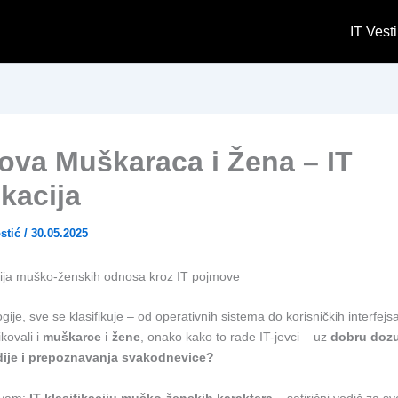
IT Vesti
ova Muškaraca i Žena – IT
ikacija
stić
/
30.05.2025
dija muško-ženskih odnosa kroz IT pojmove
gije, sve se klasifikuje – od operativnih sistema do korisničkih interfej
kovali i
muškarce i žene
, onako kako to rade IT-jevci – uz
dobru doz
ije i prepoznavanja svakodnevice?
 vam:
IT klasifikaciju muško-ženskih karaktera
– satirični vodič za sv