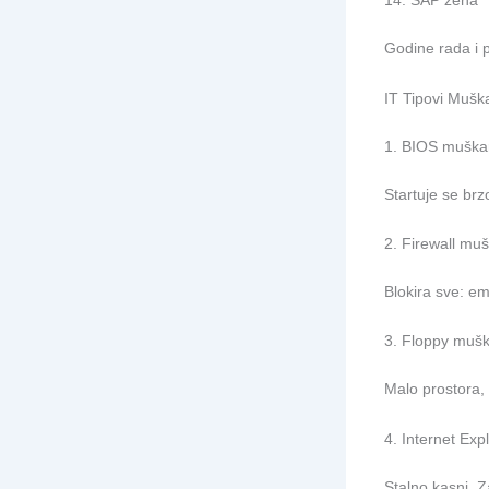
14. SAP žena
Godine rada i 
IT Tipovi Mušk
1. BIOS muška
Startuje se brz
2. Firewall mu
Blokira sve: em
3. Floppy muš
Malo prostora, 
4. Internet Ex
Stalno kasni. 