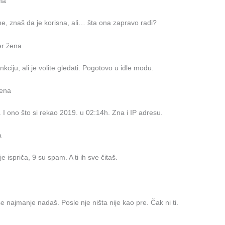
na
e, znaš da je korisna, ali… šta ona zapravo radi?
er žena
ciju, ali je volite gledati. Pogotovo u idle modu.
žena
 I ono što si rekao 2019. u 02:14h. Zna i IP adresu.
a
e ispriča, 9 su spam. A ti ih sve čitaš.
 najmanje nadaš. Posle nje ništa nije kao pre. Čak ni ti.