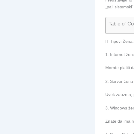
„pali sistemski“
Table of Co
IT Tipovi Žena:
1. Internet žen
Morate platiti d
2. Server žena
Uvek zauzeta, 
3. Windows že
Znate da ima ma