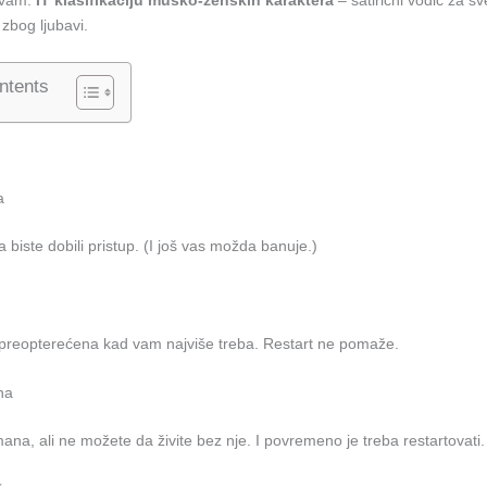
 zbog ljubavi.
ntents
a
a biste dobili pristup. (I još vas možda banuje.)
preopterećena kad vam najviše treba. Restart ne pomaže.
na
na, ali ne možete da živite bez nje. I povremeno je treba restartovati.