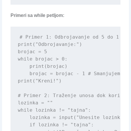
Primeri sa while petljom:
# Primer 1: Odbrojavanje od 5 do 1

print("Odbrojavanje:")

brojac = 5

while brojac > 0:

    print(brojac)

    brojac = brojac - 1 # Smanjujemo br
print("Kreni!")

# Primer 2: Traženje unosa dok korisnik
lozinka = ""

while lozinka != "tajna":

    lozinka = input("Unesite lozinku: "
    if lozinka != "tajna":
