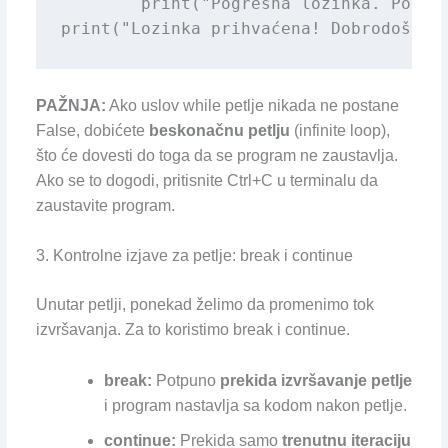
        print("Pogrešna lozinka. Pokuša
print("Lozinka prihvaćena! Dobrodošli.
PAŽNJA:
Ako uslov while petlje nikada ne postane
False, dobićete
beskonačnu petlju
(infinite loop),
što će dovesti do toga da se program ne zaustavlja.
Ako se to dogodi, pritisnite Ctrl+C u terminalu da
zaustavite program.
3. Kontrolne izjave za petlje: break i continue
Unutar petlji, ponekad želimo da promenimo tok
izvršavanja. Za to koristimo break i continue.
break:
Potpuno
prekida izvršavanje petlje
i program nastavlja sa kodom nakon petlje.
continue:
Prekida samo
trenutnu iteraciju