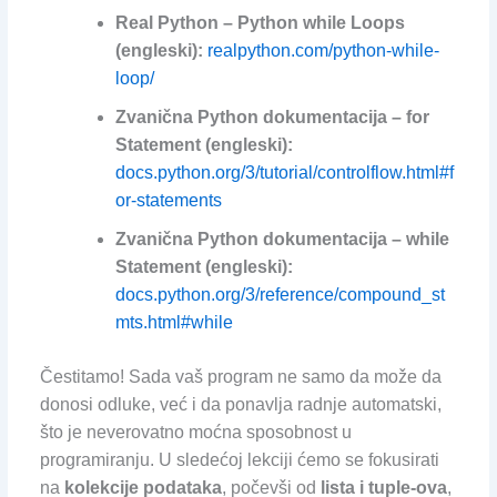
Real Python – Python while Loops
(engleski):
realpython.com/python-while-
loop/
Zvanična Python dokumentacija – for
Statement (engleski):
docs.python.org/3/tutorial/controlflow.html#f
or-statements
Zvanična Python dokumentacija – while
Statement (engleski):
docs.python.org/3/reference/compound_st
mts.html#while
Čestitamo! Sada vaš program ne samo da može da
donosi odluke, već i da ponavlja radnje automatski,
što je neverovatno moćna sposobnost u
programiranju. U sledećoj lekciji ćemo se fokusirati
na
kolekcije podataka
, počevši od
lista i tuple-ova
,