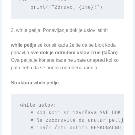
    print(f"Zdravo, {ime}!")
2. while petlja: Ponavljanje dok je uslov istinit
while petlja
se koristi kada želite da se blok koda
ponavlja
sve dok je određeni uslov True (tačan)
.
Ova petlja je korisna kada ne znate unapred koliko
puta treba da se ponovi određena radnja.
Struktura while petlje:
while uslov:

    # Kod koji se izvršava SVE DOK je '
    # Ne zaboravite da unutar petlje pr
    # inače ćete dobiti BESKONAČNU PET