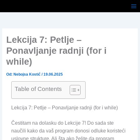
Pređi
na
sadržaj
Lekcija 7: Petlje –
Ponavljanje radnji (for i
while)
Od:
Nebojsa Kostić
/
19.06.2025
Table of Contents
Lekcija 7: Petlje – Ponavljanje radnji (for i while)
Čestitam na dolasku do Lekcije 7! Do sada ste
naučili kako da vaš program donosi odluke koristeći
uslovne strukture. Ali šta ako želite da program