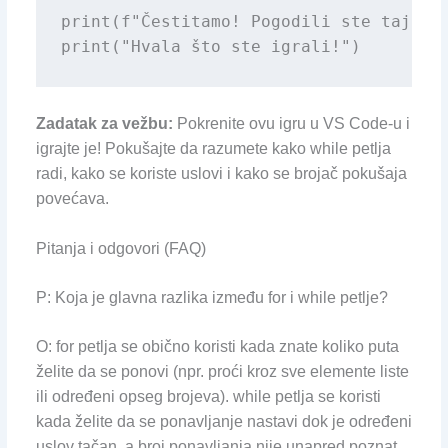
print(f"Čestitamo! Pogodili ste tajni b
print("Hvala što ste igrali!")
Zadatak za vežbu:
Pokrenite ovu igru u VS Code-u i
igrajte je! Pokušajte da razumete kako while petlja
radi, kako se koriste uslovi i kako se brojač pokušaja
povećava.
Pitanja i odgovori (FAQ)
P: Koja je glavna razlika između for i while petlje?
O: for petlja se obično koristi kada znate koliko puta
želite da se ponovi (npr. proći kroz sve elemente liste
ili određeni opseg brojeva). while petlja se koristi
kada želite da se ponavljanje nastavi dok je određeni
uslov tačan, a broj ponavljanja nije unapred poznat.