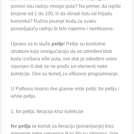
ponovi istu radnju mnogo puta? Na primer, da ispiše
brojeve od 1 do 100, ili da obradi listu od hiljadu
korisnika? Ručno pisanje koda za svaku
ponavljajuću radnju bi bilo naporno i neefikasno.
Upravo za to služe
petlje
! Petlje su kontrolne
strukture koje omogućavaju da se određeni blok
koda izvršava više puta, sve dok je određeni uslov
ispunjen ili dok se ne prođu svi elementi neke
kolekcije. One su temelj za efikasno programiranje.
U Pythonu imamo dve glavne vrste petlji: for petlju i
while petlju.
1. for petlja: Iteracija kroz kolekcije
for petlja
se koristi za iteraciju (ponavljanje) kroz
elemente neke sekvence (kao što su stringovi, liste,