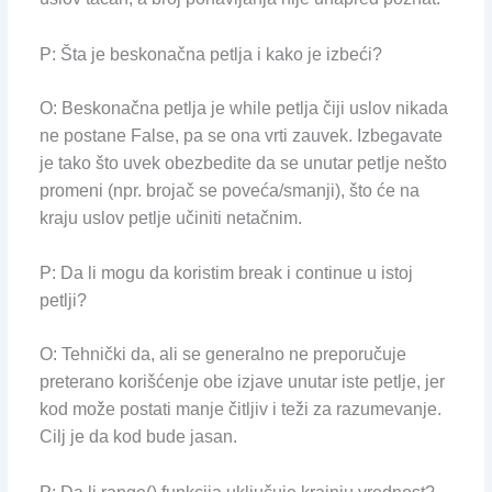
P: Šta je beskonačna petlja i kako je izbeći?
O: Beskonačna petlja je while petlja čiji uslov nikada
ne postane False, pa se ona vrti zauvek. Izbegavate
je tako što uvek obezbedite da se unutar petlje nešto
promeni (npr. brojač se poveća/smanji), što će na
kraju uslov petlje učiniti netačnim.
P: Da li mogu da koristim break i continue u istoj
petlji?
O: Tehnički da, ali se generalno ne preporučuje
preterano korišćenje obe izjave unutar iste petlje, jer
kod može postati manje čitljiv i teži za razumevanje.
Cilj je da kod bude jasan.