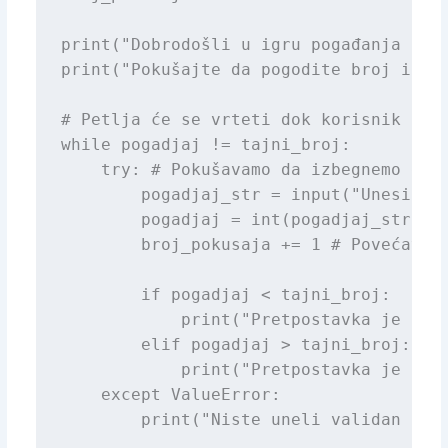
print("Dobrodošli u igru pogađanja broj
print("Pokušajte da pogodite broj izmeđ
# Petlja će se vrteti dok korisnik ne p
while pogadjaj != tajni_broj:

    try: # Pokušavamo da izbegnemo greš
        pogadjaj_str = input("Unesite v
        pogadjaj = int(pogadjaj_str)

        broj_pokusaja += 1 # Povećavamo
        if pogadjaj < tajni_broj:

            print("Pretpostavka je pren
        elif pogadjaj > tajni_broj:

            print("Pretpostavka je prev
    except ValueError:

        print("Niste uneli validan broj