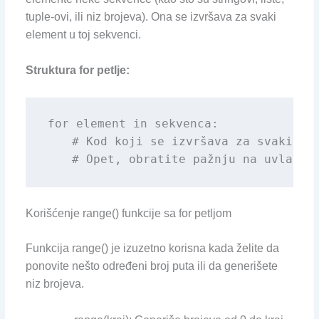
tuple-ovi, ili niz brojeva). Ona se izvršava za svaki
element u toj sekvenci.
Struktura for petlje:
for element in sekvenca:

    # Kod koji se izvršava za svaki 'el
    # Opet, obratite pažnju na uvlačen
Korišćenje range() funkcije sa for petljom
Funkcija range() je izuzetno korisna kada želite da
ponovite nešto određeni broj puta ili da generišete
niz brojeva.