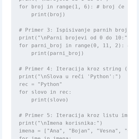
for broj in range(1, 6): # broj će biti
    print(broj)

# Primer 3: Ispisivanje parnih brojeva 
print("\nParni brojevi od 0 do 10:")

for parni_broj in range(0, 11, 2): # po
    print(parni_broj)

# Primer 4: Iteracija kroz string (teks
print("\nSlova u reči 'Python':")

rec = "Python"

for slovo in rec:

    print(slovo)

# Primer 5: Iteracija kroz listu imena 
print("\nImena korisnika:")

imena = ["Ana", "Bojan", "Vesna", "Gora
for ime in imena:
