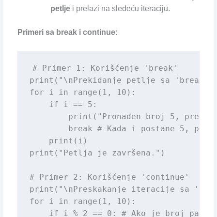
petlje
i prelazi na sledeću iteraciju.
Primeri sa break i continue:
# Primer 1: Korišćenje 'break'

print("\nPrekidanje petlje sa 'break':"
for i in range(1, 10):

    if i == 5:

        print("Pronađen broj 5, prekida
        break # Kada i postane 5, petlj
    print(i)

print("Petlja je završena.")

# Primer 2: Korišćenje 'continue'

print("\nPreskakanje iteracije sa 'cont
for i in range(1, 10):

    if i % 2 == 0: # Ako je broj paran
