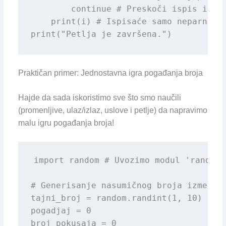
        continue # Preskoči ispis i idi
    print(i) # Ispisaće samo neparne br
print("Petlja je završena.")
Praktičan primer: Jednostavna igra pogađanja broja
Hajde da sada iskoristimo sve što smo naučili
(promenljive, ulaz/izlaz, uslove i petlje) da napravimo
malu igru pogađanja broja!
import random # Uvozimo modul 'random'
# Generisanje nasumičnog broja između 1
tajni_broj = random.randint(1, 10)

pogadjaj = 0

broj_pokusaja = 0
