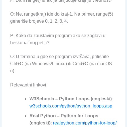
P: Da li range() funkcija uključuje krajnju vrednost?
O: Ne. range(kraj) ide do kraj-1. Na primer, range(5)
generiše brojeve 0, 1, 2, 3, 4.
P: Kako da zaustavim program ako se zaglavi u
beskonačnoj petlji?
O: U terminalu gde se program izvršava, pritisnite
Ctrl+C (na Windows/Linuxu) ili Cmd+C (na macOS-
u).
Relevantni linkovi
W3Schools – Python Loops (engleski):
w3schools.com/python/python_loops.asp
Real Python – Python for Loops
(engleski):
realpython.com/python-for-loop/