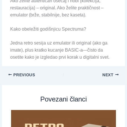
Ako želite autentičan osećaj i hobi (kolekcija,
restauracija) – original. Ako želite praktičnost –
emulator (brže, stabilnije, bez kaseta).
Kako obeležiti godišnjicu Spectruma?
Jedna retro sesija uz emulator ili original (ako ga
imate), plus kratko kucanje BASIC-a—čisto da
osetite kako je izgledao prvi korak u digitalni svet.
PREVIOUS
NEXT
Povezani članci