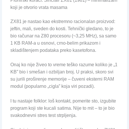
Pionirski koraci: Sinclair ZX81 (1981) – minimalizam
koji je otvorio vrata masama
ZX81 je nastao kao ekstremno racionalan proizvod:
jeftin, mali, sveden do kosti. Tehnički gledano, to je
bio računar na Z80 procesoru (~3,25 MHz), sa samo
1 KB RAM-a u osnovi, crno-belim prikazom i
skladištenjem podataka preko kasetofona.
Onaj ko nije živeo to vreme teško razume koliko je „1
KB” bio i smešan i ozbiljan broj. U praksi, skoro svi
su jurili proširenje memorije – čuveni eksterni RAM
modul (popularno „cigla” koja viri pozadi).
I tu nastaje folklor: loš kontakt, pomerite sto, izgubite
program koji ste kucali satima. Nije to mit – to je bio
svakodnevni stres test strpljenja.