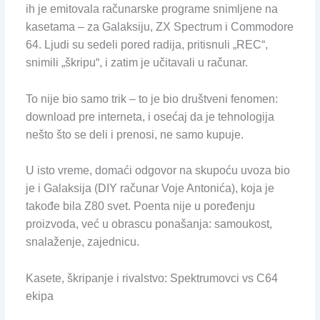
ih je emitovala računarske programe snimljene na
kasetama – za Galaksiju, ZX Spectrum i Commodore
64. Ljudi su sedeli pored radija, pritisnuli „REC“,
snimili „škripu“, i zatim je učitavali u računar.
To nije bio samo trik – to je bio društveni fenomen:
download pre interneta, i osećaj da je tehnologija
nešto što se deli i prenosi, ne samo kupuje.
U isto vreme, domaći odgovor na skupoću uvoza bio
je i Galaksija (DIY računar Voje Antonića), koja je
takođe bila Z80 svet. Poenta nije u poređenju
proizvoda, već u obrascu ponašanja: samoukost,
snalaženje, zajednicu.
Kasete, škripanje i rivalstvo: Spektrumovci vs C64
ekipa