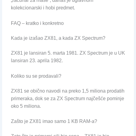
„računar za mase“, danas je uglavnom
kolekcionarski i hobi predmet.
FAQ – kratko i konkretno
Kada je izašao ZX81, a kada ZX Spectrum?
ZX81 je lansiran 5. marta 1981. ZX Spectrum je u UK
lansiran 23. aprila 1982.
Koliko su se prodavali?
ZX81 se obično navodi na preko 1,5 miliona prodatih
primeraka, dok se za ZX Spectrum najčešće pominje
oko 5 miliona.
Zašto je ZX81 imao samo 1 KB RAM-a?