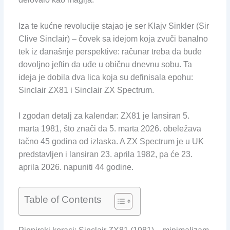
Iza te kućne revolucije stajao je ser Klajv Sinkler (Sir
Clive Sinclair) – čovek sa idejom koja zvuči banalno
tek iz današnje perspektive: računar treba da bude
dovoljno jeftin da uđe u običnu dnevnu sobu. Ta
ideja je dobila dva lica koja su definisala epohu:
Sinclair ZX81 i Sinclair ZX Spectrum.
I zgodan detalj za kalendar: ZX81 je lansiran 5.
marta 1981, što znači da 5. marta 2026. obeležava
tačno 45 godina od izlaska. A ZX Spectrum je u UK
predstavljen i lansiran 23. aprila 1982, pa će 23.
aprila 2026. napuniti 44 godine.
Table of Contents