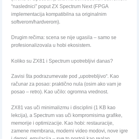
“naslednici” poput ZX Spectrum Next (FPGA
implementacija kompatibilna sa originalnim
softverom/hardverom).
Drugim rečima: scena se nije ugasila – samo se
profesionalizovala u hobi ekosistem.
Koliko su ZX81 i Spectrum upotrebljivi danas?
Zavisi šta podrazumevate pod „upotrebljivo“. Kao
računar za posao: praktično nula (osim ako vam je
posao – retro). Kao učilo: ogromna vrednost.
ZX81 vas uči minimalizmu i disciplini (1 KB kao
lekcija), a Spectrum vas uči kompromisima grafike,
memorije i optimizacije. Kao hobi: restauracije,
zamene membrana, moderni video modovi, nove igre
i demoi, emulacija – sve to postoji kao realan