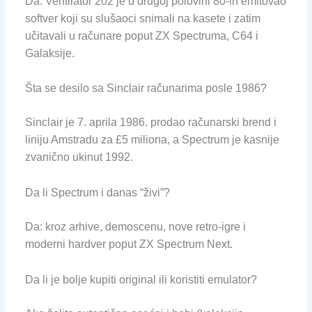
Da. Ventilator 202 je u drugoj polovini 80-ih emitovao
softver koji su slušaoci snimali na kasete i zatim
učitavali u računare poput ZX Spectruma, C64 i
Galaksije.
Šta se desilo sa Sinclair računarima posle 1986?
Sinclair je 7. aprila 1986. prodao računarski brend i
liniju Amstradu za £5 miliona, a Spectrum je kasnije
zvanično ukinut 1992.
Da li Spectrum i danas “živi”?
Da: kroz arhive, demoscenu, nove retro-igre i
moderni hardver poput ZX Spectrum Next.
Da li je bolje kupiti original ili koristiti emulator?