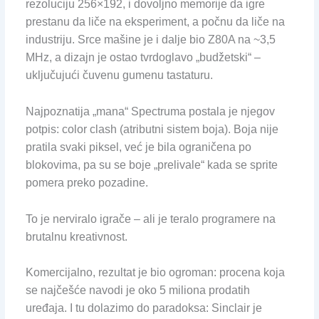
rezoluciju 256×192, i dovoljno memorije da igre
prestanu da liče na eksperiment, a počnu da liče na
industriju. Srce mašine je i dalje bio Z80A na ~3,5
MHz, a dizajn je ostao tvrdoglavo „budžetski“ –
uključujući čuvenu gumenu tastaturu.
Najpoznatija „mana“ Spectruma postala je njegov
potpis: color clash (atributni sistem boja). Boja nije
pratila svaki piksel, već je bila ograničena po
blokovima, pa su se boje „prelivale“ kada se sprite
pomera preko pozadine.
To je nerviralo igrače – ali je teralo programere na
brutalnu kreativnost.
Komercijalno, rezultat je bio ogroman: procena koja
se najčešće navodi je oko 5 miliona prodatih
uređaja. I tu dolazimo do paradoksa: Sinclair je