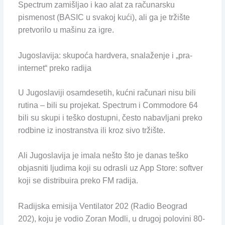
Spectrum zamišljao i kao alat za računarsku
pismenost (BASIC u svakoj kući), ali ga je tržište
pretvorilo u mašinu za igre.
Jugoslavija: skupoća hardvera, snalaženje i „pra-
internet“ preko radija
U Jugoslaviji osamdesetih, kućni računari nisu bili
rutina – bili su projekat. Spectrum i Commodore 64
bili su skupi i teško dostupni, često nabavljani preko
rodbine iz inostranstva ili kroz sivo tržište.
Ali Jugoslavija je imala nešto što je danas teško
objasniti ljudima koji su odrasli uz App Store: softver
koji se distribuira preko FM radija.
Radijska emisija Ventilator 202 (Radio Beograd
202), koju je vodio Zoran Modli, u drugoj polovini 80-