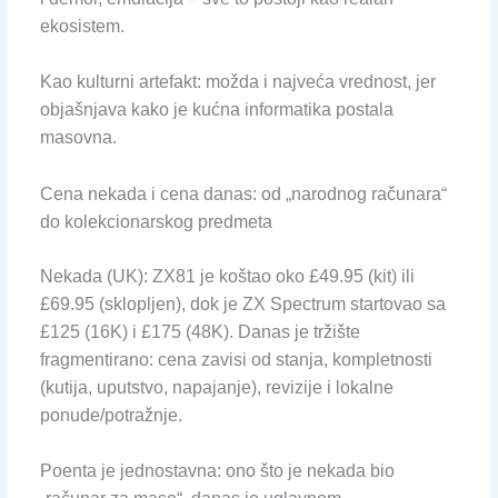
ekosistem.
Kao kulturni artefakt: možda i najveća vrednost, jer
objašnjava kako je kućna informatika postala
masovna.
Cena nekada i cena danas: od „narodnog računara“
do kolekcionarskog predmeta
Nekada (UK): ZX81 je koštao oko £49.95 (kit) ili
£69.95 (sklopljen), dok je ZX Spectrum startovao sa
£125 (16K) i £175 (48K). Danas je tržište
fragmentirano: cena zavisi od stanja, kompletnosti
(kutija, uputstvo, napajanje), revizije i lokalne
ponude/potražnje.
Poenta je jednostavna: ono što je nekada bio