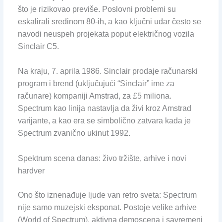
što je rizikovao previše. Poslovni problemi su
eskalirali sredinom 80-ih, a kao ključni udar često se
navodi neuspeh projekata poput električnog vozila
Sinclair C5.
Na kraju, 7. aprila 1986. Sinclair prodaje računarski
program i brend (uključujući “Sinclair” ime za
računare) kompaniji Amstrad, za £5 miliona.
Spectrum kao linija nastavlja da živi kroz Amstrad
varijante, a kao era se simbolično zatvara kada je
Spectrum zvanično ukinut 1992.
Spektrum scena danas: živo tržište, arhive i novi
hardver
Ono što iznenađuje ljude van retro sveta: Spectrum
nije samo muzejski eksponat. Postoje velike arhive
(World of Spectrum), aktivna demoscena i savremeni