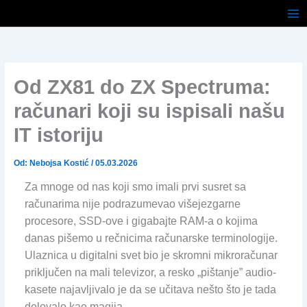
Pređi
na
sadržaj
Od ZX81 do ZX Spectruma:
računari koji su ispisali našu
IT istoriju
Od:
Nebojsa Kostić
/
05.03.2026
Za mnoge od nas koji smo imali prvi susret sa
računarima nije podrazumevao višejezgarne
procesore, SSD-ove i gigabajte RAM-a o kojima
danas pišemo u rečnicima računarske terminologije.
Ulaznica u digitalni svet bio je skromni mikroračunar
priključen na mali televizor, a resko „pištanje” audio-
kasete najavljivalo je da se učitava nešto što je tada
delovalo kao magija.