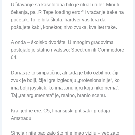
Učitavanje sa kasetofona bilo je ritual i rulet. Minuti
čekanja, pa „R Tape loading error“ i vraćanje trake na
početak. To je bila škola: hardver vas tera da
poštujete kabl, konektor, nivo zvuka, kvalitet trake.
A onda – školsko dvorište. U mnogim gradovima
postojalo je stalno rivalstvo: Spectrum ili Commodore
64.
Danas je to simpatično, ali tada je bilo ozbiljno: čiji
zvuk je bolji, čije igre izgledaju „profesionalnije“, ko
ima bolji joystick, ko ima „onu igru koju niko nema“.
Taj „rat argumenata“ je, realno, hranio scenu.
Kraj jedne ere: C5, finansijski pritisak i prodaja
Amstradu
Sinclair nije pao zato što nije imao viziju – već zato