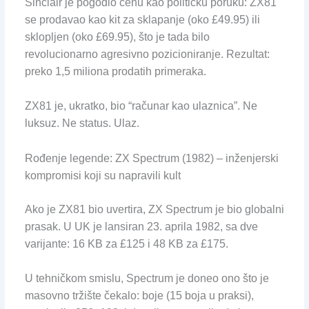
Sinclair je pogodio cenu kao političku poruku: ZX81
se prodavao kao kit za sklapanje (oko £49.95) ili
sklopljen (oko £69.95), što je tada bilo
revolucionarno agresivno pozicioniranje. Rezultat:
preko 1,5 miliona prodatih primeraka.
ZX81 je, ukratko, bio “računar kao ulaznica”. Ne
luksuz. Ne status. Ulaz.
Rođenje legende: ZX Spectrum (1982) – inženjerski
kompromisi koji su napravili kult
Ako je ZX81 bio uvertira, ZX Spectrum je bio globalni
prasak. U UK je lansiran 23. aprila 1982, sa dve
varijante: 16 KB za £125 i 48 KB za £175.
U tehničkom smislu, Spectrum je doneo ono što je
masovno tržište čekalo: boje (15 boja u praksi),