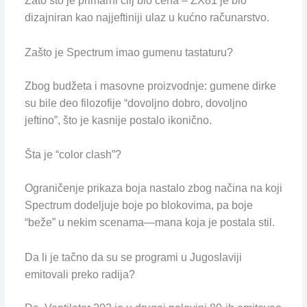
Zato što je primarni cilj bio cena – ZX81 je bio
dizajniran kao najjeftiniji ulaz u kućno računarstvo.
Zašto je Spectrum imao gumenu tastaturu?
Zbog budžeta i masovne proizvodnje: gumene dirke
su bile deo filozofije “dovoljno dobro, dovoljno
jeftino”, što je kasnije postalo ikonično.
Šta je “color clash”?
Ograničenje prikaza boja nastalo zbog načina na koji
Spectrum dodeljuje boje po blokovima, pa boje
“beže” u nekim scenama—mana koja je postala stil.
Da li je tačno da su se programi u Jugoslaviji
emitovali preko radija?