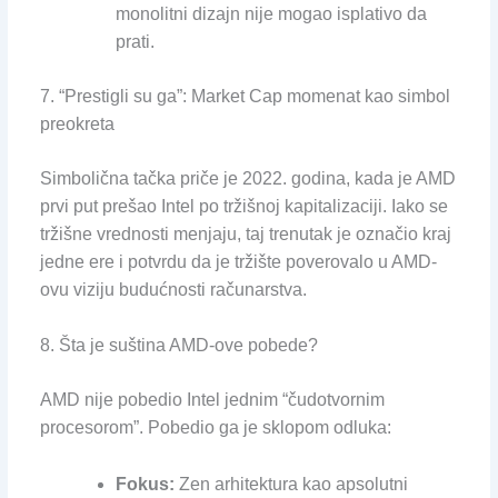
monolitni dizajn nije mogao isplativo da
prati.
7. “Prestigli su ga”: Market Cap momenat kao simbol
preokreta
Simbolična tačka priče je 2022. godina, kada je AMD
prvi put prešao Intel po tržišnoj kapitalizaciji. Iako se
tržišne vrednosti menjaju, taj trenutak je označio kraj
jedne ere i potvrdu da je tržište poverovalo u AMD-
ovu viziju budućnosti računarstva.
8. Šta je suština AMD-ove pobede?
AMD nije pobedio Intel jednim “čudotvornim
procesorom”. Pobedio ga je sklopom odluka:
Fokus:
Zen arhitektura kao apsolutni