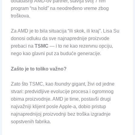
dotadašnji AMD-ov partner, stavlja svoj 7 nm
program “na hold” na neodređeno vreme zbog
troškova.
Za AMD je to bila situacija “ili skok, ili kraj”. Lisa Su
donosi odluku da sve najnaprednije proizvode
prebaci na
TSMC
— i to ne kao rezervnu opciju,
nego kao glavni put za buduće generacije.
Zašto je to toliko važno?
Zato što TSMC, kao
foundry
gigant, živi od jedne
stvari: predvidljive evolucije procesa i ogromnog
obima proizvodnje. AMD je time, postavši drugi
najvažniji klijent posle Apple-a, dobio pristup
najnaprednijoj proizvodnji bez troška izgradnje
sopstvenih fabrika.