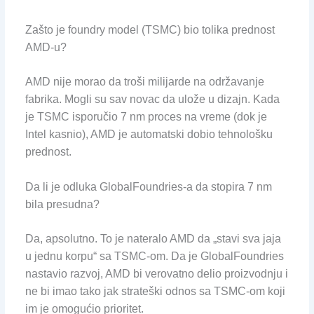
Zašto je foundry model (TSMC) bio tolika prednost
AMD-u?
AMD nije morao da troši milijarde na održavanje
fabrika. Mogli su sav novac da ulože u dizajn. Kada
je TSMC isporučio 7 nm proces na vreme (dok je
Intel kasnio), AMD je automatski dobio tehnološku
prednost.
Da li je odluka GlobalFoundries-a da stopira 7 nm
bila presudna?
Da, apsolutno. To je nateralo AMD da „stavi sva jaja
u jednu korpu“ sa TSMC-om. Da je GlobalFoundries
nastavio razvoj, AMD bi verovatno delio proizvodnju i
ne bi imao tako jak strateški odnos sa TSMC-om koji
im je omogućio prioritet.