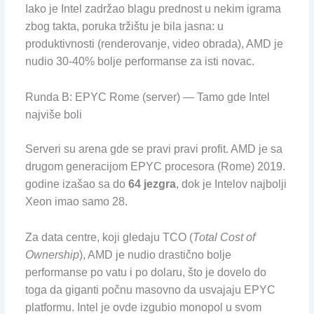
Iako je Intel zadržao blagu prednost u nekim igrama
zbog takta, poruka tržištu je bila jasna: u
produktivnosti (renderovanje, video obrada), AMD je
nudio 30-40% bolje performanse za isti novac.
Runda B: EPYC Rome (server) — Tamo gde Intel
najviše boli
Serveri su arena gde se pravi pravi profit. AMD je sa
drugom generacijom EPYC procesora (Rome) 2019.
godine izašao sa do
64 jezgra
, dok je Intelov najbolji
Xeon imao samo 28.
Za data centre, koji gledaju TCO (
Total Cost of
Ownership
), AMD je nudio drastično bolje
performanse po vatu i po dolaru, što je dovelo do
toga da giganti počnu masovno da usvajaju EPYC
platformu. Intel je ovde izgubio monopol u svom