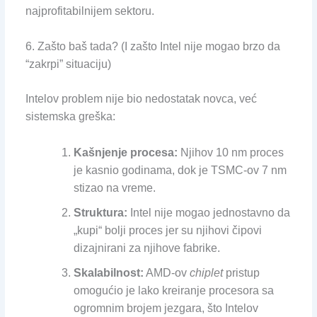
najprofitabilnijem sektoru.
6. Zašto baš tada? (I zašto Intel nije mogao brzo da
“zakrpi” situaciju)
Intelov problem nije bio nedostatak novca, već
sistemska greška:
Kašnjenje procesa:
Njihov 10 nm proces
je kasnio godinama, dok je TSMC-ov 7 nm
stizao na vreme.
Struktura:
Intel nije mogao jednostavno da
„kupi“ bolji proces jer su njihovi čipovi
dizajnirani za njihove fabrike.
Skalabilnost:
AMD-ov
chiplet
pristup
omogućio je lako kreiranje procesora sa
ogromnim brojem jezgara, što Intelov