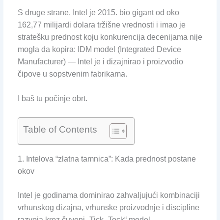
S druge strane, Intel je 2015. bio gigant od oko
162,77 milijardi dolara tržišne vrednosti i imao je
stratešku prednost koju konkurencija decenijama nije
mogla da kopira: IDM model (Integrated Device
Manufacturer) — Intel je i dizajnirao i proizvodio
čipove u sopstvenim fabrikama.
I baš tu počinje obrt.
Table of Contents
1. Intelova “zlatna tamnica”: Kada prednost postane
okov
Intel je godinama dominirao zahvaljujući kombinaciji
vrhunskog dizajna, vrhunske proizvodnje i discipline
razvoja kroz čuveni „Tick–Tock“ model.