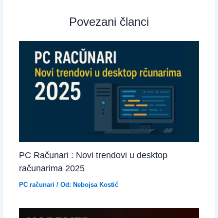
Povezani članci
PC Računari : Novi trendovi u desktop
računarima 2025
PC računari
/ Od:
Nebojsa Kostić