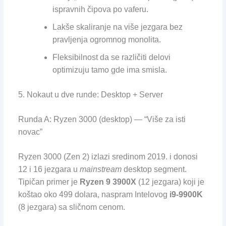
ispravnih čipova po vaferu.
Lakše skaliranje na više jezgara bez
pravljenja ogromnog monolita.
Fleksibilnost da se različiti delovi
optimizuju tamo gde ima smisla.
5. Nokaut u dve runde: Desktop + Server
Runda A: Ryzen 3000 (desktop) — “Više za isti
novac”
Ryzen 3000 (Zen 2) izlazi sredinom 2019. i donosi
12 i 16 jezgara u
mainstream
desktop segment.
Tipičan primer je
Ryzen 9 3900X
(12 jezgara) koji je
koštao oko 499 dolara, naspram Intelovog
i9-9900K
(8 jezgara) sa sličnom cenom.