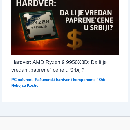
Hardver: AMD Ryzen 9 9950X3D: Da li je
vredan „paprene“ cene u Srbiji?
PC računari
,
Računarski hardver i komponente
/ Od:
Nebojsa Kostić