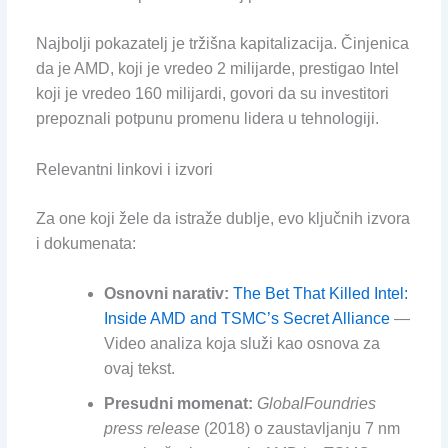
Najbolji pokazatelj je tržišna kapitalizacija. Činjenica
da je AMD, koji je vredeo 2 milijarde, prestigao Intel
koji je vredeo 160 milijardi, govori da su investitori
prepoznali potpunu promenu lidera u tehnologiji.
Relevantni linkovi i izvori
Za one koji žele da istraže dublje, evo ključnih izvora
i dokumenata:
Osnovni narativ:
The Bet That Killed Intel:
Inside AMD and TSMC’s Secret Alliance
—
Video analiza koja služi kao osnova za
ovaj tekst.
Presudni momenat:
GlobalFoundries
press release
(2018) o zaustavljanju 7 nm