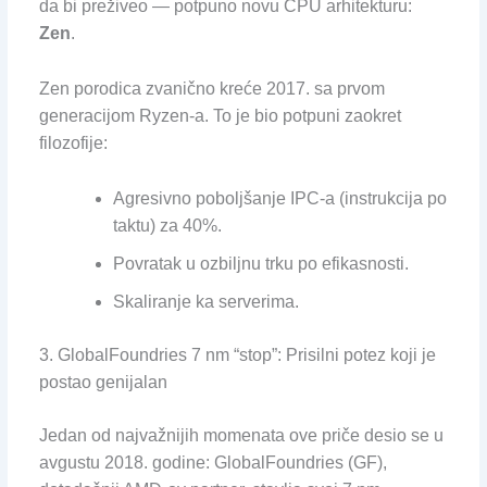
da bi preživeo — potpuno novu CPU arhitekturu:
Zen
.
Zen porodica zvanično kreće 2017. sa prvom
generacijom Ryzen-a. To je bio potpuni zaokret
filozofije:
Agresivno poboljšanje IPC-a (instrukcija po
taktu) za 40%.
Povratak u ozbiljnu trku po efikasnosti.
Skaliranje ka serverima.
3. GlobalFoundries 7 nm “stop”: Prisilni potez koji je
postao genijalan
Jedan od najvažnijih momenata ove priče desio se u
avgustu 2018. godine: GlobalFoundries (GF),