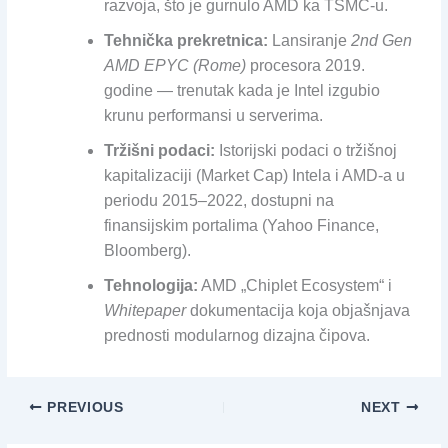
razvoja, što je gurnulo AMD ka TSMC-u.
Tehnička prekretnica:
Lansiranje
2nd Gen
AMD EPYC (Rome)
procesora 2019.
godine — trenutak kada je Intel izgubio
krunu performansi u serverima.
Tržišni podaci:
Istorijski podaci o tržišnoj
kapitalizaciji (Market Cap) Intela i AMD-a u
periodu 2015–2022, dostupni na
finansijskim portalima (Yahoo Finance,
Bloomberg).
Tehnologija:
AMD „Chiplet Ecosystem“ i
Whitepaper
dokumentacija koja objašnjava
prednosti modularnog dizajna čipova.
PREVIOUS
NEXT