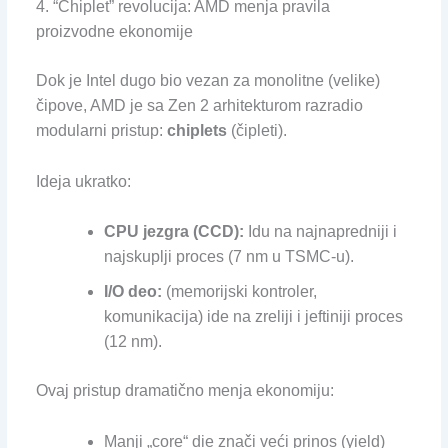
4. “Chiplet” revolucija: AMD menja pravila
proizvodne ekonomije
Dok je Intel dugo bio vezan za monolitne (velike)
čipove, AMD je sa Zen 2 arhitekturom razradio
modularni pristup:
chiplets
(čipleti).
Ideja ukratko:
CPU jezgra (CCD):
Idu na najnapredniji i
najskuplji proces (7 nm u TSMC-u).
I/O deo:
(memorijski kontroler,
komunikacija) ide na zreliji i jeftiniji proces
(12 nm).
Ovaj pristup dramatično menja ekonomiju:
Manji „core“ die znači veći prinos (yield)