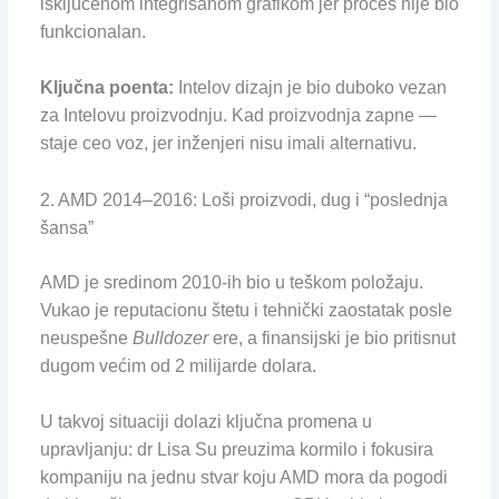
isključenom integrisanom grafikom jer proces nije bio
funkcionalan.
Ključna poenta:
Intelov dizajn je bio duboko vezan
za Intelovu proizvodnju. Kad proizvodnja zapne —
staje ceo voz, jer inženjeri nisu imali alternativu.
2. AMD 2014–2016: Loši proizvodi, dug i “poslednja
šansa”
AMD je sredinom 2010-ih bio u teškom položaju.
Vukao je reputacionu štetu i tehnički zaostatak posle
neuspešne
Bulldozer
ere, a finansijski je bio pritisnut
dugom većim od 2 milijarde dolara.
U takvoj situaciji dolazi ključna promena u
upravljanju: dr Lisa Su preuzima kormilo i fokusira
kompaniju na jednu stvar koju AMD mora da pogodi