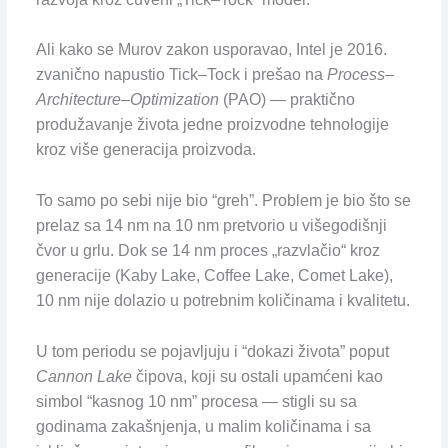
Ali kako se Murov zakon usporavao, Intel je 2016.
zvanično napustio Tick–Tock i prešao na
Process–
Architecture–Optimization
(PAO) — praktično
produžavanje života jedne proizvodne tehnologije
kroz više generacija proizvoda.
To samo po sebi nije bio “greh”. Problem je bio što se
prelaz sa 14 nm na 10 nm pretvorio u višegodišnji
čvor u grlu. Dok se 14 nm proces „razvlačio“ kroz
generacije (Kaby Lake, Coffee Lake, Comet Lake),
10 nm nije dolazio u potrebnim količinama i kvalitetu.
U tom periodu se pojavljuju i “dokazi života” poput
Cannon Lake
čipova, koji su ostali upamćeni kao
simbol “kasnog 10 nm” procesa — stigli su sa
godinama zakašnjenja, u malim količinama i sa