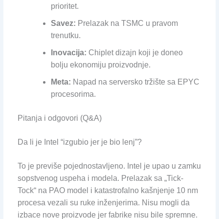
prioritet.
Savez:
Prelazak na TSMC u pravom
trenutku.
Inovacija:
Chiplet dizajn koji je doneo
bolju ekonomiju proizvodnje.
Meta:
Napad na serversko tržište sa EPYC
procesorima.
Pitanja i odgovori (Q&A)
Da li je Intel “izgubio jer je bio lenj”?
To je previše pojednostavljeno. Intel je upao u zamku
sopstvenog uspeha i modela. Prelazak sa „Tick-
Tock“ na PAO model i katastrofalno kašnjenje 10 nm
procesa vezali su ruke inženjerima. Nisu mogli da
izbace nove proizvode jer fabrike nisu bile spremne.