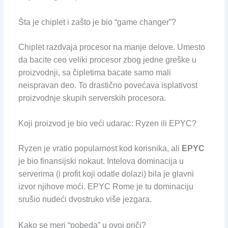
Šta je chiplet i zašto je bio “game changer”?
Chiplet razdvaja procesor na manje delove. Umesto
da bacite ceo veliki procesor zbog jedne greške u
proizvodnji, sa čipletima bacate samo mali
neispravan deo. To drastično povećava isplativost
proizvodnje skupih serverskih procesora.
Koji proizvod je bio veći udarac: Ryzen ili EPYC?
Ryzen je vratio popularnost kod korisnika, ali
EPYC
je bio finansijski nokaut. Intelova dominacija u
serverima (i profit koji odatle dolazi) bila je glavni
izvor njihove moći. EPYC Rome je tu dominaciju
srušio nudeći dvostruko više jezgara.
Kako se meri “pobeda” u ovoj priči?