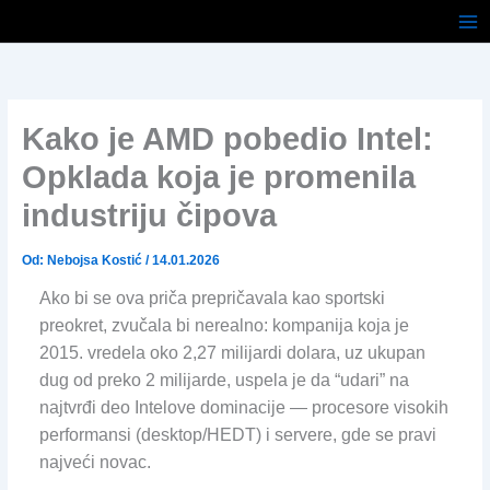
Pređi
na
sadržaj
Kako je AMD pobedio Intel:
Opklada koja je promenila
industriju čipova
Od:
Nebojsa Kostić
/
14.01.2026
Ako bi se ova priča prepričavala kao sportski
preokret, zvučala bi nerealno: kompanija koja je
2015. vredela oko 2,27 milijardi dolara, uz ukupan
dug od preko 2 milijarde, uspela je da “udari” na
najtvrđi deo Intelove dominacije — procesore visokih
performansi (desktop/HEDT) i servere, gde se pravi
najveći novac.