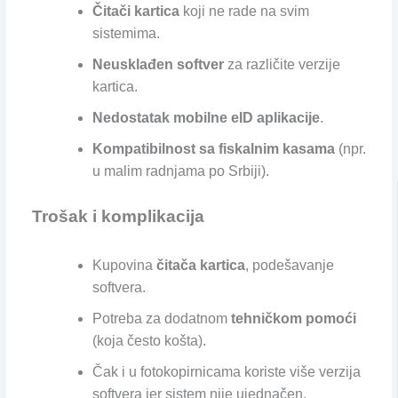
Čitači kartica
koji ne rade na svim
sistemima.
Neusklađen softver
za različite verzije
kartica.
Nedostatak mobilne eID aplikacije
.
Kompatibilnost sa fiskalnim kasama
(npr.
u malim radnjama po Srbiji).
Trošak i komplikacija
Kupovina
čitača kartica
, podešavanje
softvera.
Potreba za dodatnom
tehničkom pomoći
(koja često košta).
Čak i u fotokopirnicama koriste više verzija
softvera jer sistem nije ujednačen.