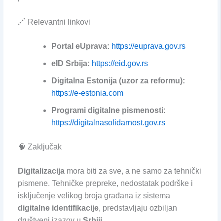
🔗 Relevantni linkovi
Portal eUprava:
https://euprava.gov.rs
eID Srbija:
https://eid.gov.rs
Digitalna Estonija (uzor za reformu):
https://e-estonia.com
Programi digitalne pismenosti:
https://digitalnasolidarnost.gov.rs
🧠 Zaključak
Digitalizacija
mora biti za sve, a ne samo za tehnički
pismene. Tehničke prepreke, nedostatak podrške i
isključenje velikog broja građana iz sistema
digitalne identifikacije
, predstavljaju ozbiljan
društveni izazov u
Srbiji
.