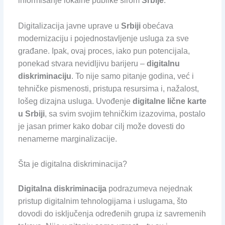
informisanje lokalne publike širom
Srbije
.
Digitalizacija javne uprave u
Srbiji
obećava
modernizaciju i pojednostavljenje usluga za sve
građane. Ipak, ovaj proces, iako pun potencijala,
ponekad stvara nevidljivu barijeru –
digitalnu
diskriminaciju
. To nije samo pitanje godina, već i
tehničke pismenosti, pristupa resursima i, nažalost,
lošeg dizajna usluga. Uvođenje
digitalne lične karte
u Srbiji
, sa svim svojim tehničkim izazovima, postalo
je jasan primer kako dobar cilj može dovesti do
nenamerne marginalizacije.
Šta je digitalna diskriminacija?
Digitalna diskriminacija
podrazumeva nejednak
pristup digitalnim tehnologijama i uslugama, što
dovodi do isključenja određenih grupa iz savremenih