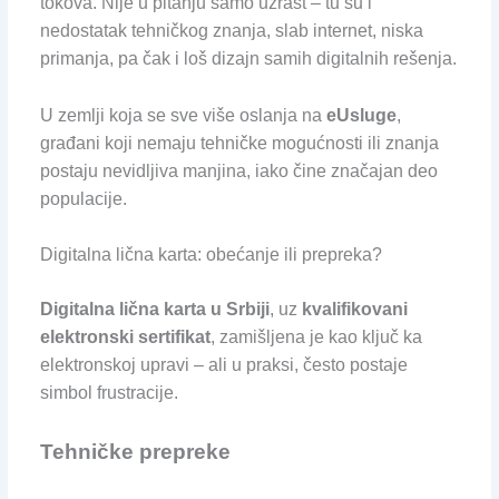
tokova. Nije u pitanju samo uzrast – tu su i
nedostatak tehničkog znanja, slab internet, niska
primanja, pa čak i loš dizajn samih digitalnih rešenja.
U zemlji koja se sve više oslanja na
eUsluge
,
građani koji nemaju tehničke mogućnosti ili znanja
postaju nevidljiva manjina, iako čine značajan deo
populacije.
Digitalna lična karta: obećanje ili prepreka?
Digitalna lična karta u Srbiji
, uz
kvalifikovani
elektronski sertifikat
, zamišljena je kao ključ ka
elektronskoj upravi – ali u praksi, često postaje
simbol frustracije.
Tehničke prepreke