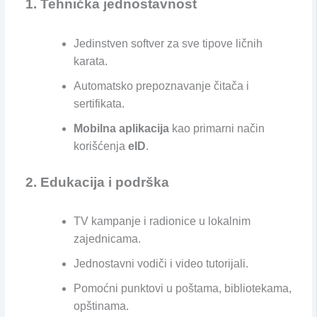
1. Tehnička jednostavnost
Jedinstven softver za sve tipove ličnih
karata.
Automatsko prepoznavanje čitača i
sertifikata.
Mobilna aplikacija
kao primarni način
korišćenja
eID
.
2. Edukacija i podrška
TV kampanje i radionice u lokalnim
zajednicama.
Jednostavni vodiči i video tutorijali.
Pomoćni punktovi u poštama, bibliotekama,
opštinama.