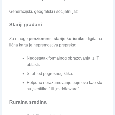
Generacijski, geografski i socijalni jaz
Stariji građani
Za mnoge
penzionere
i
starije korisnike
, digitalna
lična karta je nepremostiva prepreka:
Nedostatak formalnog obrazovanja iz IT
oblasti.
Strah od pogrešnog klika.
Potpuno nerazumevanje pojmova kao što
su „sertifikat“ ili „middleware“.
Ruralna sredina