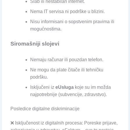
Slab ili nestabilan internet.
Nema IT servisa ni podrške u blizini.
Nisu informisani o sopstvenim pravima ili
mogućnostima.
Siromašniji slojevi
Nemaju računar ili pouzdan telefon.
Ne mogu da plate čitače ili tehničku
podršku.
Isključeni iz
eUsluga
koje su im možda
najpotrebnije (subvencije, zdravstvo).
Posledice digitalne diskriminacije
❌ Isključenost iz digitalnih procesa: Poreske prijave,