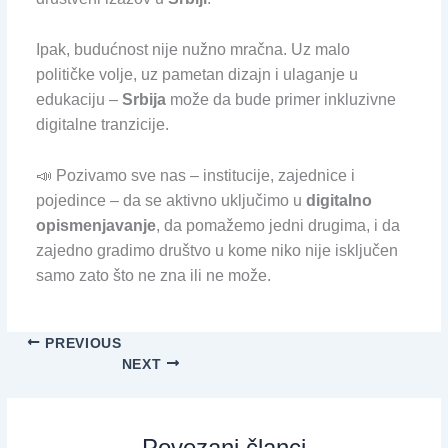
Ipak, budućnost nije nužno mračna. Uz malo
političke volje, uz pametan dizajn i ulaganje u
edukaciju –
Srbija
može da bude primer inkluzivne
digitalne tranzicije.
📣 Pozivamo sve nas – institucije, zajednice i
pojedince – da se aktivno uključimo u
digitalno
opismenjavanje
, da pomažemo jedni drugima, i da
zajedno gradimo društvo u kome niko nije isključen
samo zato što ne zna ili ne može.
PREVIOUS
NEXT
Povezani članci