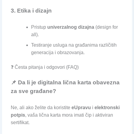
3. Etika i dizajn
Pristup
univerzalnog dizajna
(design for
all).
Testiranje usluga na građanima različitih
generacija i obrazovanja.
❓ Česta pitanja i odgovori (FAQ)
📌 Da li je digitalna lična karta obavezna
za sve građane?
Ne, ali ako želite da koristite
eUpravu
i
elektronski
potpis
, vaša lična karta mora imati čip i aktiviran
sertifikat.