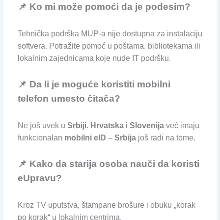
📌 Ko mi može pomoći da je podesim?
Tehnička podrška MUP-a nije dostupna za instalaciju
softvera. Potražite pomoć u poštama, bibliotekama ili
lokalnim zajednicama koje nude IT podršku.
📌 Da li je moguće koristiti mobilni
telefon umesto čitača?
Ne još uvek u
Srbiji
.
Hrvatska
i
Slovenija
već imaju
funkcionalan
mobilni eID
–
Srbija
još radi na tome.
📌 Kako da starija osoba nauči da koristi
eUpravu?
Kroz TV uputstva, štampane brošure i obuku „korak
po korak“ u lokalnim centrima.