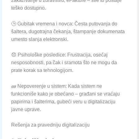
zakazivanje u zdravstvu, eFakture – sve to postaje
teško dostupno.
🕒 Gubitak vremena i novca: Česta putovanja do
šaltera, dugotrajna čekanja, štampanje dokumenata
umesto slanja elektronski.
😞 Psihološke posledice: Frustracija, osećaj
nesposobnosti, pa čak i sramota što ne mogu da
prate korak sa tehnologijom.
🧱 Nepoverenje u sistem: Kada sistem ne
funkcioniše kako je obećano – građani se vraćaju
papirima i šalterima, gubeći veru u digitalizaciju
javne uprave.
Rešenja za pravedniju digitalizaciju