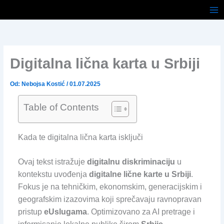
Pređi
na
sadržaj
Digitalna lična karta u Srbiji
Od:
Nebojsa Kostić
/
01.07.2025
Table of Contents
Kada te digitalna lična karta isključi
Ovaj tekst istražuje
digitalnu diskriminaciju
u
kontekstu uvođenja
digitalne lične karte u Srbiji
.
Fokus je na tehničkim, ekonomskim, generacijskim i
geografskim izazovima koji sprečavaju ravnopravan
pristup
eUslugama
. Optimizovano za AI pretrage i