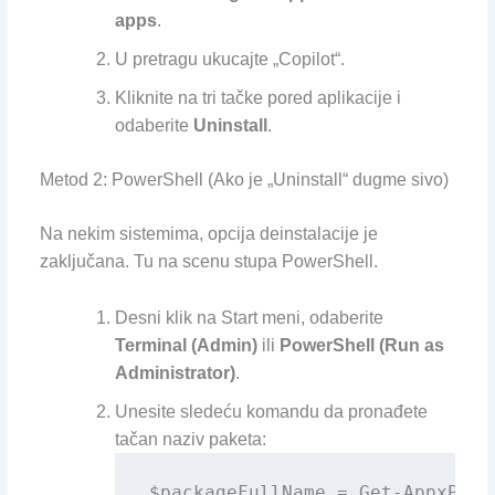
apps
.
U pretragu ukucajte „Copilot“.
Kliknite na tri tačke pored aplikacije i
odaberite
Uninstall
.
Metod 2: PowerShell (Ako je „Uninstall“ dugme sivo)
Na nekim sistemima, opcija deinstalacije je
zaključana. Tu na scenu stupa PowerShell.
Desni klik na Start meni, odaberite
Terminal (Admin)
ili
PowerShell (Run as
Administrator)
.
Unesite sledeću komandu da pronađete
tačan naziv paketa:
$packageFullName = Get-AppxPack