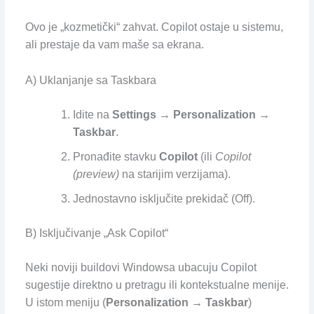
Ovo je „kozmetički“ zahvat. Copilot ostaje u sistemu,
ali prestaje da vam maše sa ekrana.
A) Uklanjanje sa Taskbara
Idite na
Settings → Personalization →
Taskbar
.
Pronađite stavku
Copilot
(ili
Copilot
(preview)
na starijim verzijama).
Jednostavno isključite prekidač (Off).
B) Isključivanje „Ask Copilot“
Neki noviji buildovi Windowsa ubacuju Copilot
sugestije direktno u pretragu ili kontekstualne menije.
U istom meniju (
Personalization → Taskbar
)