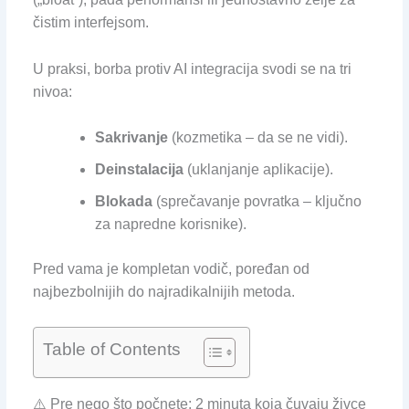
čistim interfejsom.
U praksi, borba protiv AI integracija svodi se na tri
nivoa:
Sakrivanje
(kozmetika – da se ne vidi).
Deinstalacija
(uklanjanje aplikacije).
Blokada
(sprečavanje povratka – ključno
za napredne korisnike).
Pred vama je kompletan vodič, poređan od
najbezbolnijih do najradikalnijih metoda.
Table of Contents
⚠️ Pre nego što počnete: 2 minuta koja čuvaju živce