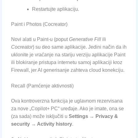
Restartujte aplikaciju.
Paint i Photos (Cocreator)
Novi alati u Paint-u (poput
Generative Fill
ili
Cocreator
) su deo same aplikacije. Jedini način da ih
uklonite je vraćanje na stariju verziju aplikacije Paint
ili blokiranje pristupa internetu samoj aplikaciji kroz
Firewall, jer AI generisanje zahteva cloud konekciju.
Recall (Pamćenje aktivnosti)
Ova kontroverzna funkcija je uglavnom rezervisana
za nove „Copilot+ PC“ uređaje. Ako je imate, ona se
(za sada) može isključiti u
Settings → Privacy &
security → Activity history
.