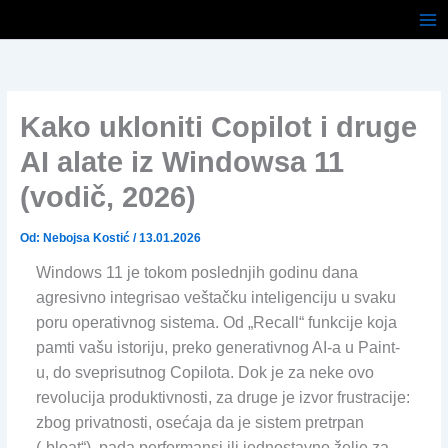
Pređi
na
sadržaj
Kako ukloniti Copilot i druge
AI alate iz Windowsa 11
(vodič, 2026)
Od:
Nebojsa Kostić
/
13.01.2026
Windows 11 je tokom poslednjih godinu dana
agresivno integrisao veštačku inteligenciju u svaku
poru operativnog sistema. Od „Recall“ funkcije koja
pamti vašu istoriju, preko generativnog AI-a u Paint-
u, do sveprisutnog Copilota. Dok je za neke ovo
revolucija produktivnosti, za druge je izvor frustracije:
zbog privatnosti, osećaja da je sistem pretrpan
(„bloat“), pada performansi ili jednostavno želje za