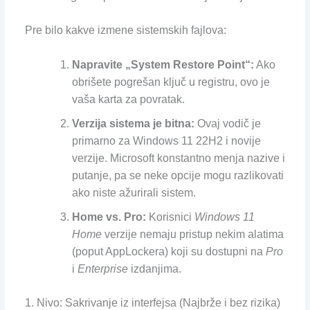
Pre bilo kakve izmene sistemskih fajlova:
Napravite „System Restore Point“:
Ako
obrišete pogrešan ključ u registru, ovo je
vaša karta za povratak.
Verzija sistema je bitna:
Ovaj vodič je
primarno za Windows 11 22H2 i novije
verzije. Microsoft konstantno menja nazive i
putanje, pa se neke opcije mogu razlikovati
ako niste ažurirali sistem.
Home vs. Pro:
Korisnici
Windows 11
Home
verzije nemaju pristup nekim alatima
(poput AppLockera) koji su dostupni na
Pro
i
Enterprise
izdanjima.
1. Nivo: Sakrivanje iz interfejsa (Najbrže i bez rizika)