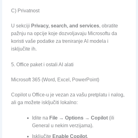
C) Privatnost
U sekciji
Privacy, search, and services
, obratite
pažnju na opcije koje dozvoljavaju Microsoftu da
koristi vaše podatke za treniranje AI modela i
isključite ih.
5. Office paket i ostali AI alati
Microsoft 365 (Word, Excel, PowerPoint)
Copilot u Office-u je vezan za vašu pretplatu i nalog,
ali ga možete isključiti lokalno:
Idite na
File → Options → Copilot
(ili
General u nekim verzijama).
Isključite
Enable Copilot
.