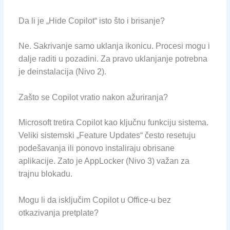
Da li je „Hide Copilot“ isto što i brisanje?
Ne. Sakrivanje samo uklanja ikonicu. Procesi mogu i
dalje raditi u pozadini. Za pravo uklanjanje potrebna
je deinstalacija (Nivo 2).
Zašto se Copilot vratio nakon ažuriranja?
Microsoft tretira Copilot kao ključnu funkciju sistema.
Veliki sistemski „Feature Updates“ često resetuju
podešavanja ili ponovo instaliraju obrisane
aplikacije. Zato je AppLocker (Nivo 3) važan za
trajnu blokadu.
Mogu li da isključim Copilot u Office-u bez
otkazivanja pretplate?