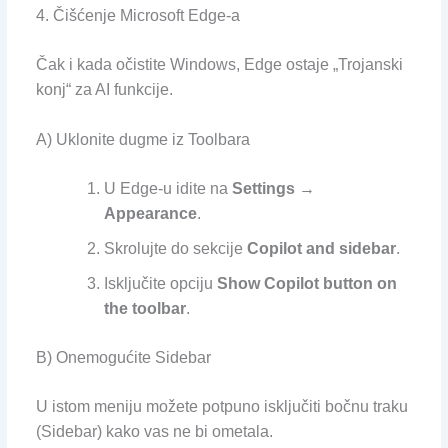
4. Čišćenje Microsoft Edge-a
Čak i kada očistite Windows, Edge ostaje „Trojanski
konj“ za AI funkcije.
A) Uklonite dugme iz Toolbara
U Edge-u idite na
Settings →
Appearance
.
Skrolujte do sekcije
Copilot and sidebar
.
Isključite opciju
Show Copilot button on
the toolbar
.
B) Onemogućite Sidebar
U istom meniju možete potpuno isključiti bočnu traku
(Sidebar) kako vas ne bi ometala.