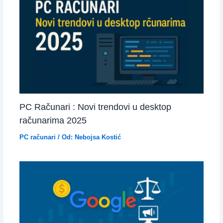
PC Računari : Novi trendovi u desktop
računarima 2025
PC računari
/ Od:
Nebojsa Kostić