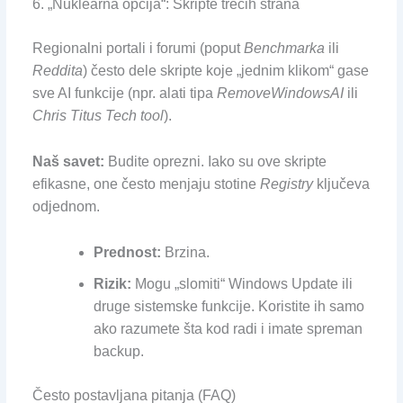
6. „Nuklearna opcija“: Skripte trećih strana
Regionalni portali i forumi (poput
Benchmarka
ili
Reddita
) često dele skripte koje „jednim klikom“ gase
sve AI funkcije (npr. alati tipa
RemoveWindowsAI
ili
Chris Titus Tech tool
).
Naš savet:
Budite oprezni. Iako su ove skripte
efikasne, one često menjaju stotine
Registry
ključeva
odjednom.
Prednost:
Brzina.
Rizik:
Mogu „slomiti“ Windows Update ili
druge sistemske funkcije. Koristite ih samo
ako razumete šta kod radi i imate spreman
backup.
Često postavljana pitanja (FAQ)