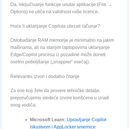
Da, isključivanje funkcije unutar aplikacije (File →
Options) ne utiče na validnost vaše licence.
Hoće li uklanjanje Copilota ubrzati računar?
Oslobađanje RAM memorije je minimalno na jakim
mašinama, ali na starijim laptopovima uklanjanje
Edge/Copilot procesa iz pozadine može doneti
osetno poboljšanje („snappier“ osećaj).
Relevantni izvori i dodatno čitanje
Za one koji žele da provere tehničke detalje,
preporučujemo sledeće izvore korišćene u izradi
ovog vodiča:
Microsoft Learn:
Upravljanje Copilot
iskustvom i AppLocker smernice