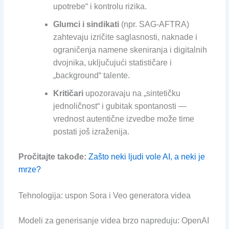
upotrebe“ i kontrolu rizika.
Glumci i sindikati
(npr. SAG-AFTRA)
zahtevaju izričite saglasnosti, naknade i
ograničenja namene skeniranja i digitalnih
dvojnika, uključujući statističare i
„background“ talente.
Kritičari
upozoravaju na „sintetičku
jednoličnost“ i gubitak spontanosti —
vrednost autentične izvedbe može time
postati još izraženija.
Pročitajte takođe:
Zašto neki ljudi vole AI, a neki je
mrze?
Tehnologija: uspon Sora i Veo generatora videa
Modeli za generisanje videa brzo napreduju: OpenAI