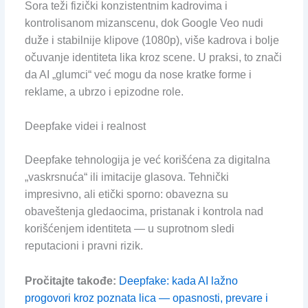
Sora teži fizički konzistentnim kadrovima i
kontrolisanom mizanscenu, dok Google Veo nudi
duže i stabilnije klipove (1080p), više kadrova i bolje
očuvanje identiteta lika kroz scene. U praksi, to znači
da AI „glumci“ već mogu da nose kratke forme i
reklame, a ubrzo i epizodne role.
Deepfake videi i realnost
Deepfake tehnologija je već korišćena za digitalna
„vaskrsnuća“ ili imitacije glasova. Tehnički
impresivno, ali etički sporno: obavezna su
obaveštenja gledaocima, pristanak i kontrola nad
korišćenjem identiteta — u suprotnom sledi
reputacioni i pravni rizik.
Pročitajte takođe:
Deepfake: kada AI lažno
progovori kroz poznata lica — opasnosti, prevare i