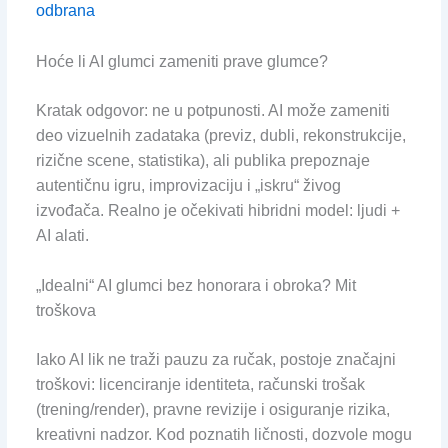
odbrana
Hoće li AI glumci zameniti prave glumce?
Kratak odgovor: ne u potpunosti. AI može zameniti
deo vizuelnih zadataka (previz, dubli, rekonstrukcije,
rizične scene, statistika), ali publika prepoznaje
autentičnu igru, improvizaciju i „iskru“ živog
izvođača. Realno je očekivati hibridni model: ljudi +
AI alati.
„Idealni“ AI glumci bez honorara i obroka? Mit
troškova
Iako AI lik ne traži pauzu za ručak, postoje značajni
troškovi: licenciranje identiteta, računski trošak
(trening/render), pravne revizije i osiguranje rizika,
kreativni nadzor. Kod poznatih ličnosti, dozvole mogu