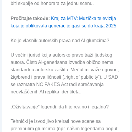
biti skuplje od honorara za jednu scenu.
Pročitajte takođe:
Kraj za MTV: Muzička televizija
koja je oblikovala generacije gasi se do kraja 2025.
Ko je vlasnik autorskih prava nad AI glumcima?
U većini jurisdikcija autorsko pravo traži ljudskog
autora. Čisto AI-generisana izvedba obično nema
standardnu autorsku zaštitu. Međutim, važe ugovori,
žig/brend i prava ličnosti („right of publicity“). U SAD
se razmatra NO FAKES Act radi sprečavanja
neovlašćenih AI replika identiteta.
„Oživljavanje“ legendi: da li je realno i legalno?
Tehnički je izvodljivo kreirati nove scene sa
preminulim glumcima (npr. našim legendama poput