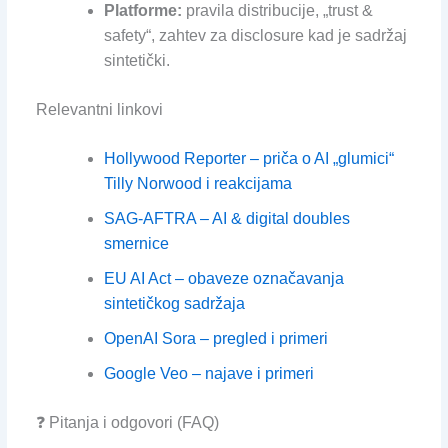
Platforme:
pravila distribucije, „trust &
safety“, zahtev za disclosure kad je sadržaj
sintetički.
Relevantni linkovi
Hollywood Reporter – priča o AI „glumici“
Tilly Norwood i reakcijama
SAG-AFTRA – AI & digital doubles
smernice
EU AI Act – obaveze označavanja
sintetičkog sadržaja
OpenAI Sora – pregled i primeri
Google Veo – najave i primeri
❓ Pitanja i odgovori (FAQ)