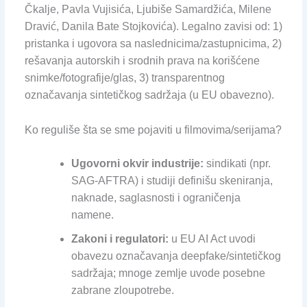
Čkalje, Pavla Vujisića, Ljubiše Samardžića, Milene
Dravić, Danila Bate Stojkovića). Legalno zavisi od: 1)
pristanka i ugovora sa naslednicima/zastupnicima, 2)
rešavanja autorskih i srodnih prava na korišćene
snimke/fotografije/glas, 3) transparentnog
označavanja sintetičkog sadržaja (u EU obavezno).
Ko reguliše šta se sme pojaviti u filmovima/serijama?
Ugovorni okvir industrije:
sindikati (npr.
SAG-AFTRA) i studiji definišu skeniranja,
naknade, saglasnosti i ograničenja
namene.
Zakoni i regulatori:
u EU AI Act uvodi
obavezu označavanja deepfake/sintetičkog
sadržaja; mnoge zemlje uvode posebne
zabrane zloupotrebe.