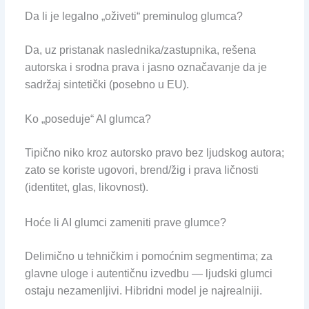
Da li je legalno „oživeti“ preminulog glumca?
Da, uz pristanak naslednika/zastupnika, rešena
autorska i srodna prava i jasno označavanje da je
sadržaj sintetički (posebno u EU).
Ko „poseduje“ AI glumca?
Tipično niko kroz autorsko pravo bez ljudskog autora;
zato se koriste ugovori, brend/žig i prava ličnosti
(identitet, glas, likovnost).
Hoće li AI glumci zameniti prave glumce?
Delimično u tehničkim i pomoćnim segmentima; za
glavne uloge i autentičnu izvedbu — ljudski glumci
ostaju nezamenljivi. Hibridni model je najrealniji.