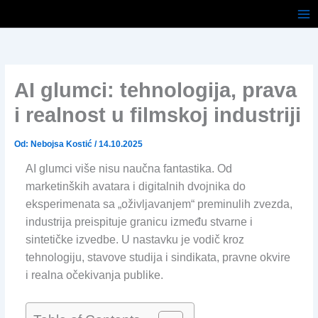
Pređi
na
sadržaj
AI glumci: tehnologija, prava
i realnost u filmskoj industriji
Od:
Nebojsa Kostić
/
14.10.2025
AI glumci više nisu naučna fantastika. Od
marketinških avatara i digitalnih dvojnika do
eksperimenata sa „oživljavanjem“ preminulih zvezda,
industrija preispituje granicu između stvarne i
sintetičke izvedbe. U nastavku je vodič kroz
tehnologiju, stavove studija i sindikata, pravne okvire
i realna očekivanja publike.