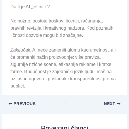
Da li je AI „jeftiniji“?
Ne nužno: postoje troškovi licenci, računanja,
pravnih revizija i kreativnog nadzora. Kod poznatih
ličnosti dozvole mogu biti značajne.
Zaključak:
AI neće zameniti glumu kao umetnost, ali
će promeniti način proizvodnje: više previza,
sigurnije rizične scene, efikasnije reklame i kratke
forme. Budućnost je zajednički jezik ljudi i mašina —
uz jasne ugovore, pristanak i transparentnost prema
publici.
PREVIOUS
NEXT
Povezani članci