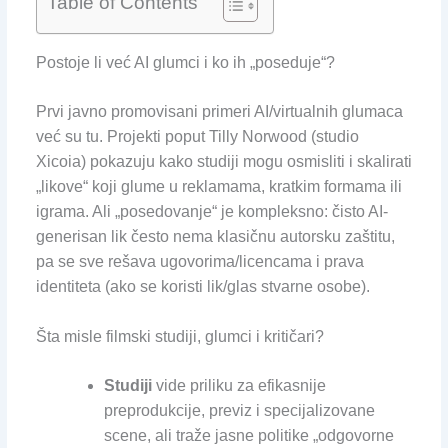
Table of Contents
Postoje li već AI glumci i ko ih „poseduje“?
Prvi javno promovisani primeri AI/virtualnih glumaca
već su tu. Projekti poput Tilly Norwood (studio
Xicoia) pokazuju kako studiji mogu osmisliti i skalirati
„likove“ koji glume u reklamama, kratkim formama ili
igrama. Ali „posedovanje“ je kompleksno: čisto AI-
generisan lik često nema klasičnu autorsku zaštitu,
pa se sve rešava ugovorima/licencama i prava
identiteta (ako se koristi lik/glas stvarne osobe).
Šta misle filmski studiji, glumci i kritičari?
Studiji
vide priliku za efikasnije
preprodukcije, previz i specijalizovane
scene, ali traže jasne politike „odgovorne