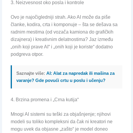
3. Neizvesnost oko posla i kontrole
Ovo je najočigledniji strah. Ako AI može da piše
članke, kodira, crta i komponuje – šta se dešava sa
radnim mestima (od vozača kamiona do grafičkih
dizajnera) i kreativnim delatnostima? Jaz između
„onih koji prave AI“ i „onih koji je koriste“ dodatno
podgreva otpor.
Saznajte više:
AI: Alat za napredak ili mašina za
varanje? Gde povući crtu u poslu i učenju?
4. Brzina promena i „Crna kutija“
Mnogi AI sistemi su teški za objašnjenje; njihovi
modeli su toliko kompleksni da čak ni kreatori ne
mogu uvek da objasne „zašto“ je model doneo