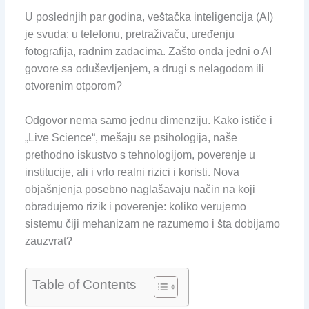
U poslednjih par godina, veštačka inteligencija (AI)
je svuda: u telefonu, pretraživaču, uređenju
fotografija, radnim zadacima. Zašto onda jedni o AI
govore sa oduševljenjem, a drugi s nelagodom ili
otvorenim otporom?
Odgovor nema samo jednu dimenziju. Kako ističe i
„Live Science“, mešaju se psihologija, naše
prethodno iskustvo s tehnologijom, poverenje u
institucije, ali i vrlo realni rizici i koristi. Nova
objašnjenja posebno naglašavaju način na koji
obrađujemo rizik i poverenje: koliko verujemo
sistemu čiji mehanizam ne razumemo i šta dobijamo
zauzvrat?
Table of Contents