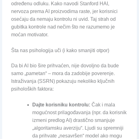
određenu odluku. Kako navodi Stanford HAI,
nervoza prema AI proizvodima raste, jer korisnici
osećaju da nemaju kontrolu ni uvid. Taj strah od
gubitka kontrole nad nečim što ne razumemo je
moćan motivator.
Šta nas psihologija uči (i kako smanjiti otpor)
Da bi AI bio šire prihvaćen, nije dovoljno da bude
samo „pametan“ – mora da zadobije poverenje.
Istraživanja (SSRN) pokazuju nekoliko ključnih
psiholoških faktora:
Dajte korisniku kontrolu:
Čak i mala
mogućnost prilagođavanja (npr. da korisnik
izmeni predlog AI) drastično smanjuje
„algoritamsku averziju“. Ljudi su spremniji
da prihvate „nesavršen“ model ako mogu