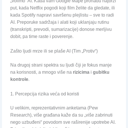
„volimo“ AI. Kada vam Google Mape pronađu najbrži
put, kada Netflix pogodi koji film želite da gledate, ili
kada Spotify napravi savršenu plejlistu – sve to radi
AI. Preporuke sadržaja i alati koji uklanjaju rutinu
(transkripti, prevodi, sumarizacije) donose merljivu
dobit, pa time raste i poverenje.
Zašto ljudi mrze ili se plaše AI (Tim „Protiv“)
Na drugoj strani spektra su ljudi čiji je fokus manje
na korisnosti, a mnogo više na
rizicima
i
gubitku
kontrole
.
1. Percepcija rizika veća od koristi
U velikim, reprezentativnim anketama (Pew
Research), više građana kaže da su „više zabrinuti
nego uzbuđeni“ povodom sve raširenije upotrebe AI.