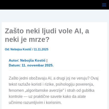
Pređi
na
sadržaj
Zašto neki ljudi vole AI, a
neki je mrze?
Od:
Nebojsa Kostić
/
11.11.2025
Autor:
Nebojša Kostić
|
Datum:
11. novembar 2025.
Zašto jedni obožavaju AI, a drugi joj ne veruju? Ovaj
tekst razlaže koristi i rizike, psihologiju poverenja,
fenomen „algoritamske averzije“ i strah od gubitka
kontrole — uz praktične savete kako da alate
učinimo razumljivim i korisnim.