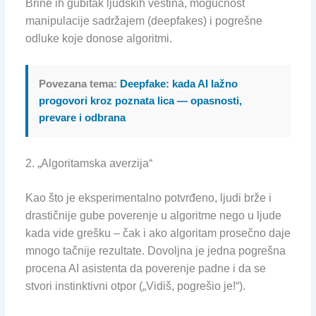
Brine ih gubitak ljudskih veština, mogućnost
manipulacije sadržajem (deepfakes) i pogrešne
odluke koje donose algoritmi.
Povezana tema:
Deepfake: kada AI lažno
progovori kroz poznata lica — opasnosti,
prevare i odbrana
2. „Algoritamska averzija“
Kao što je eksperimentalno potvrđeno, ljudi brže i
drastičnije gube poverenje u algoritme nego u ljude
kada vide grešku – čak i ako algoritam prosečno daje
mnogo tačnije rezultate. Dovoljna je jedna pogrešna
procena AI asistenta da poverenje padne i da se
stvori instinktivni otpor („Vidiš, pogrešio je!“).