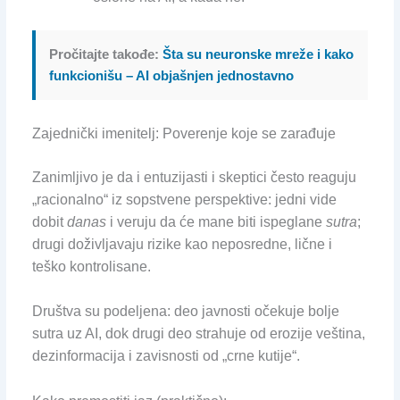
Pročitajte takođe:
Šta su neuronske mreže i kako
funkcionišu – AI objašnjen jednostavno
Zajednički imenitelj: Poverenje koje se zarađuje
Zanimljivo je da i entuzijasti i skeptici često reaguju
„racionalno“ iz sopstvene perspektive: jedni vide
dobit
danas
i veruju da će mane biti ispeglane
sutra
;
drugi doživljavaju rizike kao neposredne, lične i
teško kontrolisane.
Društva su podeljena: deo javnosti očekuje bolje
sutra uz AI, dok drugi deo strahuje od erozije veština,
dezinformacija i zavisnosti od „crne kutije“.