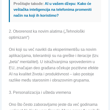
Pročitajte takođe:
AI u vašem džepu: Kako će
veštačka inteligencija na telefonima promeniti
način na koji ih koristimo?
2. Otvorenost ka novim alatima („Tehnološki
optimizam“)
Oni koji su već navikli da eksperimentišu sa novim
aplikacijama, tolerantniji su na greške i iteracije (tzv.
„beta“ mentalitet). U istraživanjima sprovedenim u
EU, značajan deo građana očekuje pozitivne efekte
AI na kvalitet života i produktivnost – iako postoje
razlike među starosnim i obrazovnim grupama.
3. Personalizacija i ušteda vremena
Ono što često zaboravljamo jeste da već godinama