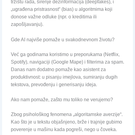
tržištu rada, širenje dezinformacija (deepfakes), i
„ugrađena pristrasnost“ (bias) u algoritmima koji
donose važne odluke (npr. o kreditima ili
zapošljavanju).
Gde AI najviše pomaže u svakodnevnom životu?
Već ga godinama koristimo u preporukama (Netflix,
Spotify), navigaciji (Google Mape) i filterima za spam.
Danas nam dodatno pomaže kao asistent za
produktivnost: u pisanju imejlova, sumiranju dugih
tekstova, prevođenju i generisanju ideja.
Ako nam pomaže, zašto mu toliko ne verujemo?
Zbog psihološkog fenomena „algoritamske averzije“.
Kao što je u tekstu objašnjeno, brže i trajnije gubimo
poverenje u mašinu kada pogreši, nego u čoveka.