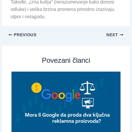
Takođe, „crna kutija“ (nerazumevanje kako donosi
odluke) i velika brzina promena prirodno izazivaju
otpor i nelagodu.
PREVIOUS
NEXT
Povezani članci