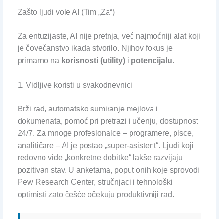
Zašto ljudi vole AI (Tim „Za“)
Za entuzijaste, AI nije pretnja, već najmoćniji alat koji
je čovečanstvo ikada stvorilo. Njihov fokus je
primarno na
korisnosti (utility)
i
potencijalu
.
1. Vidljive koristi u svakodnevnici
Brži rad, automatsko sumiranje mejlova i
dokumenata, pomoć pri pretrazi i učenju, dostupnost
24/7. Za mnoge profesionalce – programere, pisce,
analitičare – AI je postao „super-asistent“. Ljudi koji
redovno vide „konkretne dobitke“ lakše razvijaju
pozitivan stav. U anketama, poput onih koje sprovodi
Pew Research Center, stručnjaci i tehnološki
optimisti zato češće očekuju produktivniji rad.