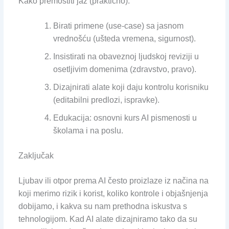
Kako premostiti jaz (praktično):
Birati primene (use-case) sa jasnom
vrednošću (ušteda vremena, sigurnost).
Insistirati na obaveznoj ljudskoj reviziji u
osetljivim domenima (zdravstvo, pravo).
Dizajnirati alate koji daju kontrolu korisniku
(editabilni predlozi, ispravke).
Edukacija: osnovni kurs AI pismenosti u
školama i na poslu.
Zaključak
Ljubav ili otpor prema AI često proizlaze iz načina na
koji merimo rizik i korist, koliko kontrole i objašnjenja
dobijamo, i kakva su nam prethodna iskustva s
tehnologijom. Kad AI alate dizajniramo tako da su