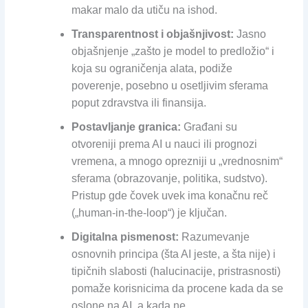
makar malo da utiču na ishod.
Transparentnost i objašnjivost:
Jasno
objašnjenje „zašto je model to predložio“ i
koja su ograničenja alata, podiže
poverenje, posebno u osetljivim sferama
poput zdravstva ili finansija.
Postavljanje granica:
Građani su
otvoreniji prema AI u nauci ili prognozi
vremena, a mnogo oprezniji u „vrednosnim“
sferama (obrazovanje, politika, sudstvo).
Pristup gde čovek uvek ima konačnu reč
(„human-in-the-loop“) je ključan.
Digitalna pismenost:
Razumevanje
osnovnih principa (šta AI jeste, a šta nije) i
tipičnih slabosti (halucinacije, pristrasnosti)
pomaže korisnicima da procene kada da se
oslone na AI, a kada ne.