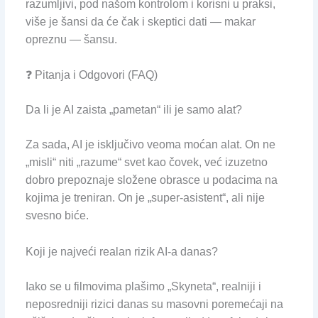
razumljivi, pod našom kontrolom i korisni u praksi,
više je šansi da će čak i skeptici dati — makar
opreznu — šansu.
❓ Pitanja i Odgovori (FAQ)
Da li je AI zaista „pametan“ ili je samo alat?
Za sada, AI je isključivo veoma moćan alat. On ne
„misli“ niti „razume“ svet kao čovek, već izuzetno
dobro prepoznaje složene obrasce u podacima na
kojima je treniran. On je „super-asistent“, ali nije
svesno biće.
Koji je najveći realan rizik AI-a danas?
Iako se u filmovima plašimo „Skyneta“, realniji i
neposredniji rizici danas su masovni poremećaji na