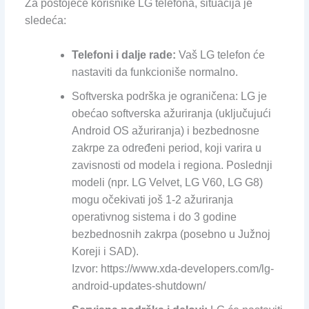
Za postojeće korisnike LG telefona, situacija je
sledeća:
Telefoni i dalje rade:
Vaš LG telefon će
nastaviti da funkcioniše normalno.
Softverska podrška je ograničena: LG je
obećao softverska ažuriranja (uključujući
Android OS ažuriranja) i bezbednosne
zakrpe za određeni period, koji varira u
zavisnosti od modela i regiona. Poslednji
modeli (npr. LG Velvet, LG V60, LG G8)
mogu očekivati još 1-2 ažuriranja
operativnog sistema i do 3 godine
bezbednosnih zakrpa (posebno u Južnoj
Koreji i SAD).
Izvor: https://www.xda-developers.com/lg-
android-updates-shutdown/