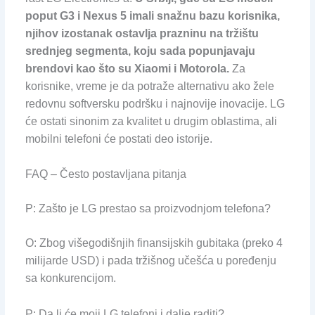
poput G3 i Nexus 5 imali snažnu bazu korisnika,
njihov izostanak ostavlja prazninu na tržištu
srednjeg segmenta, koju sada popunjavaju
brendovi kao što su Xiaomi i Motorola.
Za
korisnike, vreme je da potraže alternativu ako žele
redovnu softversku podršku i najnovije inovacije. LG
će ostati sinonim za kvalitet u drugim oblastima, ali
mobilni telefoni će postati deo istorije.
FAQ – Često postavljana pitanja
P: Zašto je LG prestao sa proizvodnjom telefona?
O: Zbog višegodišnjih finansijskih gubitaka (preko 4
milijarde USD) i pada tržišnog učešća u poređenju
sa konkurencijom.
P: Da li će moji LG telefoni i dalje raditi?