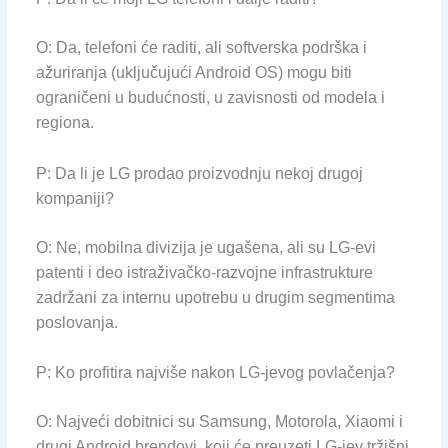
O: Da, telefoni će raditi, ali softverska podrška i
ažuriranja (uključujući Android OS) mogu biti
ograničeni u budućnosti, u zavisnosti od modela i
regiona.
P: Da li je LG prodao proizvodnju nekoj drugoj
kompaniji?
O: Ne, mobilna divizija je ugašena, ali su LG-evi
patenti i deo istraživačko-razvojne infrastrukture
zadržani za internu upotrebu u drugim segmentima
poslovanja.
P: Ko profitira najviše nakon LG-jevog povlačenja?
O: Najveći dobitnici su Samsung, Motorola, Xiaomi i
drugi Android brendovi, koji će preuzeti LG-jev tržišni