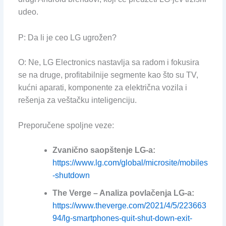
udeo.
P: Da li je ceo LG ugrožen?
O: Ne, LG Electronics nastavlja sa radom i fokusira
se na druge, profitabilnije segmente kao što su TV,
kućni aparati, komponente za električna vozila i
rešenja za veštačku inteligenciju.
Preporučene spoljne veze:
Zvanično saopštenje LG-a:
https://www.lg.com/global/microsite/mobiles
-shutdown
The Verge – Analiza povlačenja LG-a:
https://www.theverge.com/2021/4/5/223663
94/lg-smartphones-quit-shut-down-exit-