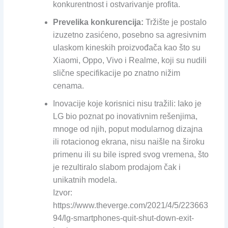
konkurentnost i ostvarivanje profita.
Prevelika konkurencija:
Tržište je postalo
izuzetno zasićeno, posebno sa agresivnim
ulaskom kineskih proizvođača kao što su
Xiaomi, Oppo, Vivo i Realme, koji su nudili
slične specifikacije po znatno nižim
cenama.
Inovacije koje korisnici nisu tražili: Iako je
LG bio poznat po inovativnim rešenjima,
mnoge od njih, poput modularnog dizajna
ili rotacionog ekrana, nisu naišle na široku
primenu ili su bile ispred svog vremena, što
je rezultiralo slabom prodajom čak i
unikatnih modela.
Izvor:
https://www.theverge.com/2021/4/5/223663
94/lg-smartphones-quit-shut-down-exit-