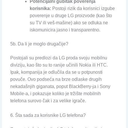
Potencijalni gubitak poverenja
korisnika:
Postoji rizik da korisnici izgube
poverenje u druge LG proizvode (kao što
su TV ili veš-mašine) ako se odluka ne
iskomunicira jasno i transparentno.
5b. Da li je moglo drugačije?
Postojali su predlozi da LG proda svoju mobilnu
diviziju, kao što su to ranije učinili Nokia ili HTC.
Ipak, kompanija je odlučila da se u potpunosti
povuče. Ovo podseća na brze odlaske drugih
nekadašnjih giganata, poput BlackBerry-ja i Sony
Mobile-a, i pokazuje koliko je tržište mobilnih
telefona surovo čak i za velike igrače.
6. Šta sada za korisnike LG telefona?