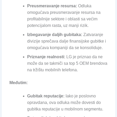
Preusmeravanje resursa:
Odluka
omogućava preusmeravanje resursa na
profitabilnije sektore i oblasti sa većim
potencijalom rasta, uz manji rizik.
Izbegavanje daljih gubitaka:
Zatvaranje
divizije sprečava dalje finansijske gubitke i
omogućava kompaniji da se konsoliduje.
Priznanje realnosti:
LG je priznao da ne
može da se takmiči sa top 5 OEM brendova
na tržištu mobilnih telefona.
Međutim:
Gubitak reputacije:
Iako je poslovno
opravdana, ova odluka može dovesti do
gubitka reputacije u mobilnom segmentu.