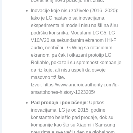
učvrstila njihovu poziciju na tržištu.
Inovacije koje nisu zaživele (2016–2020):
Iako je LG nastavio sa inovacijama,
eksperimentalni modeli nisu naišli na širu
podršku korisnika. Modularni LG G5, LG
V10/V20 sa sekundarnim ekranom i Hi-Fi
audio, neobični LG Wing sa rotacionim
ekranom, pa čak i otkazani prototip LG
Rollable, pokazali su spremnost kompanije
da rizikuje, ali nisu uspeli da osvoje
masovno tržište.
Izvor: https://www.androidauthority.com/lg-
smartphones-history-1223205/
Pad prodaje i povlačenje:
Uprkos
inovacijama, LG je od 2015. godine
konstantno beležio pad prodaje, dok su
kompanije kao što su Xiaomi i Samsung
preuzimale sve veći udeo na globalnom