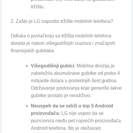
tržištu.
2. Zašto je LG napustio tržište mobilnih telefona?
Odluka o povlačenju sa tržišta mobilnih telefona
doneta je nakon višegodišnjih izazova i značajnih
finansijskih gubitaka.
Višegodišnji gubici:
Mobilna divizija je
zabeležila akumulirane gubitke od preko 4
milijarde dolara u poslednjih šest godina.
Održavanje poslovanja koje generiše takve
gubitke postalo je neodrživo.
Neuspeh da se održi u top 5 Android
proizvođača:
LG nije uspeo da se
pozicionira među pet najvećih proizvođača
Android telefona, što je otežavalo