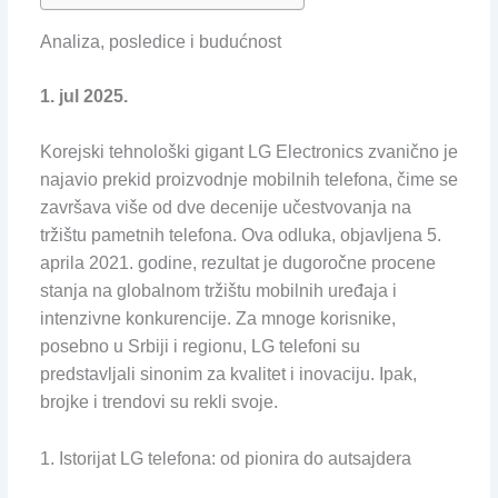
Analiza, posledice i budućnost
1. jul 2025.
Korejski tehnološki gigant LG Electronics zvanično je
najavio prekid proizvodnje mobilnih telefona, čime se
završava više od dve decenije učestvovanja na
tržištu pametnih telefona. Ova odluka, objavljena 5.
aprila 2021. godine, rezultat je dugoročne procene
stanja na globalnom tržištu mobilnih uređaja i
intenzivne konkurencije. Za mnoge korisnike,
posebno u Srbiji i regionu, LG telefoni su
predstavljali sinonim za kvalitet i inovaciju. Ipak,
brojke i trendovi su rekli svoje.
1. Istorijat LG telefona: od pionira do autsajdera