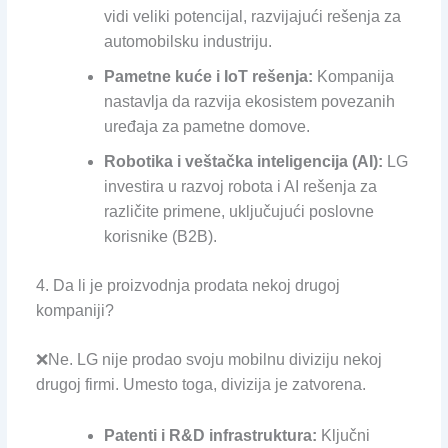
vidi veliki potencijal, razvijajući rešenja za
automobilsku industriju.
Pametne kuće i IoT rešenja:
Kompanija
nastavlja da razvija ekosistem povezanih
uređaja za pametne domove.
Robotika i veštačka inteligencija (AI):
LG
investira u razvoj robota i AI rešenja za
različite primene, uključujući poslovne
korisnike (B2B).
4. Da li je proizvodnja prodata nekoj drugoj
kompaniji?
❌Ne. LG nije prodao svoju mobilnu diviziju nekoj
drugoj firmi. Umesto toga, divizija je zatvorena.
Patenti i R&D infrastruktura:
Ključni