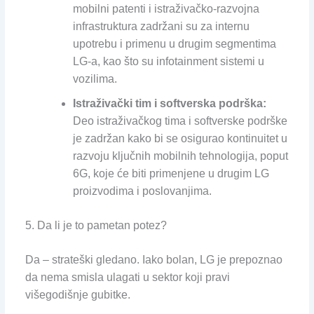
mobilni patenti i istraživačko-razvojna
infrastruktura zadržani su za internu
upotrebu i primenu u drugim segmentima
LG-a, kao što su infotainment sistemi u
vozilima.
Istraživački tim i softverska podrška:
Deo istraživačkog tima i softverske podrške
je zadržan kako bi se osigurao kontinuitet u
razvoju ključnih mobilnih tehnologija, poput
6G, koje će biti primenjene u drugim LG
proizvodima i poslovanjima.
5. Da li je to pametan potez?
Da – strateški gledano. Iako bolan, LG je prepoznao
da nema smisla ulagati u sektor koji pravi
višegodišnje gubitke.