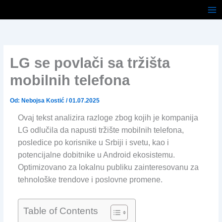
Pređi
na
sadržaj
LG se povlači sa tržišta
mobilnih telefona
Od:
Nebojsa Kostić
/
01.07.2025
Ovaj tekst analizira razloge zbog kojih je kompanija
LG odlučila da napusti tržište mobilnih telefona,
posledice po korisnike u Srbiji i svetu, kao i
potencijalne dobitnike u Android ekosistemu.
Optimizovano za lokalnu publiku zainteresovanu za
tehnološke trendove i poslovne promene.
Table of Contents