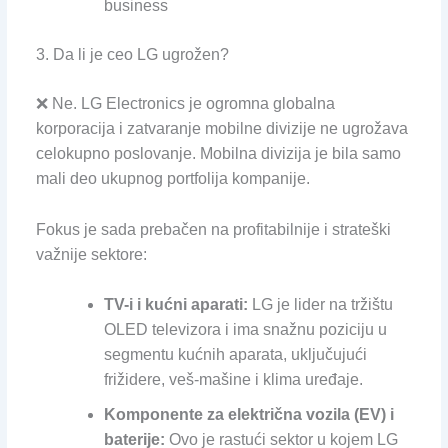
business
3. Da li je ceo LG ugrožen?
❌ Ne. LG Electronics je ogromna globalna
korporacija i zatvaranje mobilne divizije ne ugrožava
celokupno poslovanje. Mobilna divizija je bila samo
mali deo ukupnog portfolija kompanije.
Fokus je sada prebačen na profitabilnije i strateški
važnije sektore:
TV-i i kućni aparati:
LG je lider na tržištu
OLED televizora i ima snažnu poziciju u
segmentu kućnih aparata, uključujući
frižidere, veš-mašine i klima uređaje.
Komponente za električna vozila (EV) i
baterije:
Ovo je rastući sektor u kojem LG