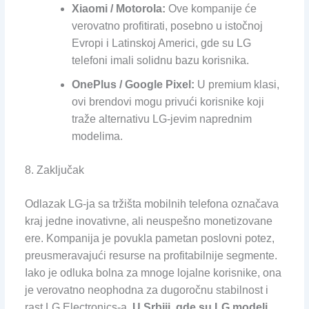
Xiaomi / Motorola:
Ove kompanije će
verovatno profitirati, posebno u istočnoj
Evropi i Latinskoj Americi, gde su LG
telefoni imali solidnu bazu korisnika.
OnePlus / Google Pixel:
U premium klasi,
ovi brendovi mogu privući korisnike koji
traže alternativu LG-jevim naprednim
modelima.
8. Zaključak
Odlazak LG-ja sa tržišta mobilnih telefona označava
kraj jedne inovativne, ali neuspešno monetizovane
ere. Kompanija je povukla pametan poslovni potez,
preusmeravajući resurse na profitabilnije segmente.
Iako je odluka bolna za mnoge lojalne korisnike, ona
je verovatno neophodna za dugoročnu stabilnost i
rast LG Electronics-a.
U Srbiji, gde su LG modeli