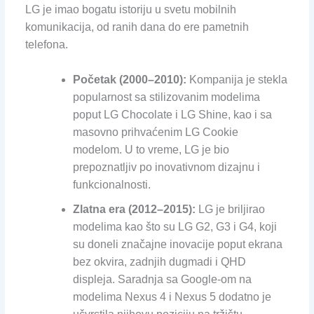
LG je imao bogatu istoriju u svetu mobilnih
komunikacija, od ranih dana do ere pametnih
telefona.
Početak (2000–2010):
Kompanija je stekla
popularnost sa stilizovanim modelima
poput LG Chocolate i LG Shine, kao i sa
masovno prihvaćenim LG Cookie
modelom. U to vreme, LG je bio
prepoznatljiv po inovativnom dizajnu i
funkcionalnosti.
Zlatna era (2012–2015):
LG je briljirao
modelima kao što su LG G2, G3 i G4, koji
su doneli značajne inovacije poput ekrana
bez okvira, zadnjih dugmadi i QHD
displeja. Saradnja sa Google-om na
modelima Nexus 4 i Nexus 5 dodatno je