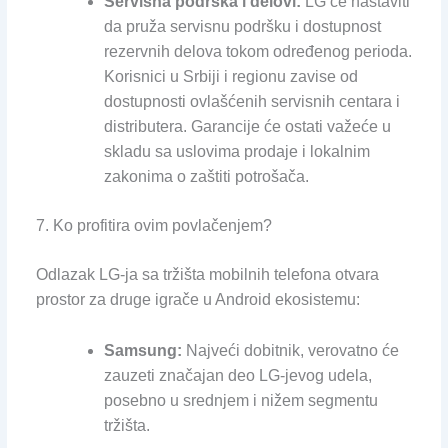
Servisna podrška i delovi:
LG će nastaviti
da pruža servisnu podršku i dostupnost
rezervnih delova tokom određenog perioda.
Korisnici u Srbiji i regionu zavise od
dostupnosti ovlašćenih servisnih centara i
distributera. Garancije će ostati važeće u
skladu sa uslovima prodaje i lokalnim
zakonima o zaštiti potrošača.
7. Ko profitira ovim povlačenjem?
Odlazak LG-ja sa tržišta mobilnih telefona otvara
prostor za druge igrače u Android ekosistemu:
Samsung:
Najveći dobitnik, verovatno će
zauzeti značajan deo LG-jevog udela,
posebno u srednjem i nižem segmentu
tržišta.