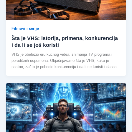
Filmovi i serije
Šta je VHS: istorija, primena, konkurencija
i da li se još koristi
VHS je obeležio eru kućnog videa, snimanja TV programa i
porodičnih uspomena. Objašnjavamo šta je VHS, kako je
nastao, zašto je pobedio konkurenciju i da li se koristi i danas.