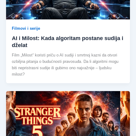
Filmovi i serije
AI i Milost: Kada algoritam postane sudija i
dželat
Film „Milost“ koristi priču o AI sudiji i smrtnoj kazni da otvori
ozbiljna pitanja o budućnosti pravosuđa. Da li algoritmi mogu
biti nepristrasni sudije ili gubimo ono najvažnije – ljudsku
milost?