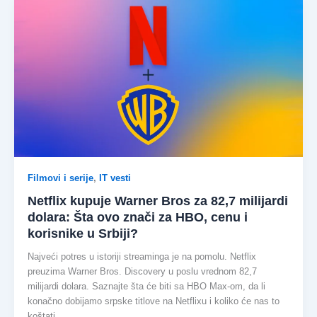
Filmovi i serije
,
IT vesti
Netflix kupuje Warner Bros za 82,7 milijardi
dolara: Šta ovo znači za HBO, cenu i
korisnike u Srbiji?
Najveći potres u istoriji streaminga je na pomolu. Netflix
preuzima Warner Bros. Discovery u poslu vrednom 82,7
milijardi dolara. Saznajte šta će biti sa HBO Max-om, da li
konačno dobijamo srpske titlove na Netflixu i koliko će nas to
koštati.