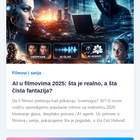
Filmovi i serije
AI u filmovima 2025: šta je realno, a šta
čista fantazija?
Da li filmovi preteruju kad prikazuju “svemogući” AI? U ovom
vodiču upoređujemo popularne mitove sa realnošću 2025:
kloniranje glasa, deepfake prevare i AI agenti. Uz primere iz
filmova i serija, pokazujemo šta je pogodak, a šta čist Holivud.