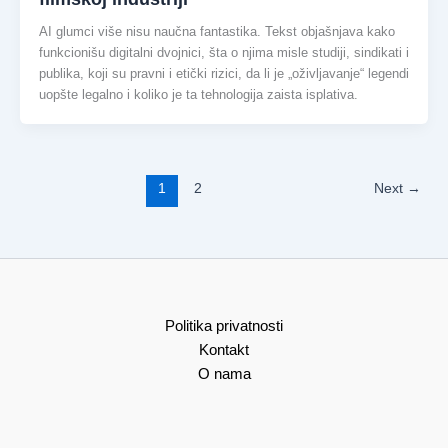
AI glumci više nisu naučna fantastika. Tekst objašnjava kako
funkcionišu digitalni dvojnici, šta o njima misle studiji, sindikati i
publika, koji su pravni i etički rizici, da li je „oživljavanje“ legendi
uopšte legalno i koliko je ta tehnologija zaista isplativa.
1
2
Next
→
Politika privatnosti
Kontakt
O nama