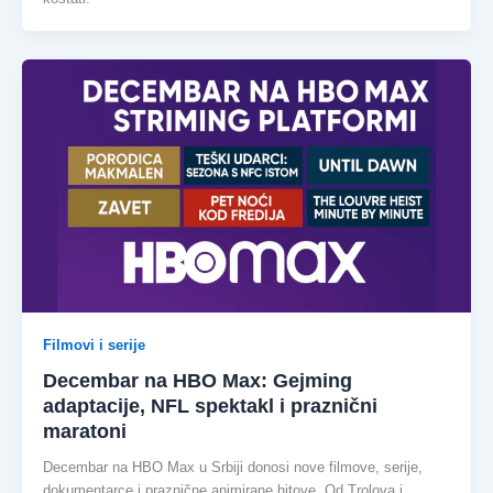
Filmovi i serije
Decembar na HBO Max: Gejming
adaptacije, NFL spektakl i praznični
maratoni
Decembar na HBO Max u Srbiji donosi nove filmove, serije,
dokumentarce i praznične animirane hitove. Od Trolova i