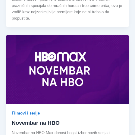
prazničnih specijala do mračnih horora i true-crime priča, ovo je
vodič kroz najzanimljivije premijere koje ne bi trebalo da
propustite.
Filmovi i serije
Novembar na HBO
Novembar na HBO Max donosi bogat izbor novih serija i