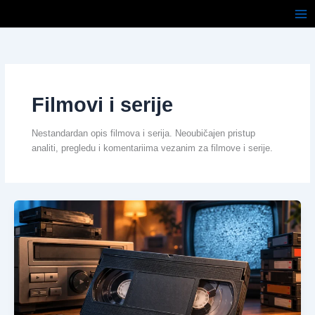
Pređi
na
sadržaj
Filmovi i serije
Nestandardan opis filmova i serija. Neoubičajen pristup
analiti, pregledu i komentariima vezanim za filmove i serije.