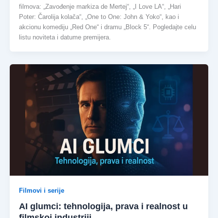
filmova: „Zavođenje markiza de Mertej“, „I Love LA“, „Hari
Poter: Čarolija kolača“, „One to One: John & Yoko“, kao i
akcionu komediju „Red One“ i dramu „Block 5“. Pogledajte celu
listu noviteta i datume premijera.
Filmovi i serije
AI glumci: tehnologija, prava i realnost u
filmskoj industriji