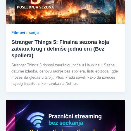
Filmovi i serije
Stranger Things 5: Finalna sezona koja
zatvara krug i definiše jednu eru (Bez
spoilera)
Stranger Things 5 donosi završnicu priče u Hawkinsu. Saznaj
datume izlaska, osnovu radnje bez spoilera, listu epizoda i gde
možeš da gledaš u Srbiji. Plus: kratki saveti kako da izvučeš
najbolji kvalitet slike i zvuka na Netflixu.