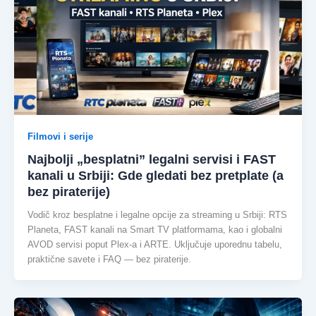
Filmovi i serije
Najbolji „besplatni” legalni servisi i FAST
kanali u Srbiji: Gde gledati bez pretplate (a
bez piraterije)
Vodič kroz besplatne i legalne opcije za streaming u Srbiji: RTS
Planeta, FAST kanali na Smart TV platformama, kao i globalni
AVOD servisi poput Plex-a i ARTE. Uključuje uporednu tabelu,
praktične savete i FAQ — bez piraterije.