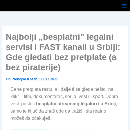
Pređi
na
sadržaj
Najbolji „besplatni” legalni
servisi i FAST kanali u Srbiji:
Gde gledati bez pretplate (a
bez piraterije)
Od:
Nebojsa Kostić
/
22.12.2025
Cene pretplata rastu, a i dalje ti se gleda nešto “na
klik” – film, dokumentarac, serija, vest ili sport. Dobra
vest: postoji
besplatni streaming legalno i u Srbiji
,
samo je ključ da znaš gde da tražiš i šta realno
možeš da očekuješ.