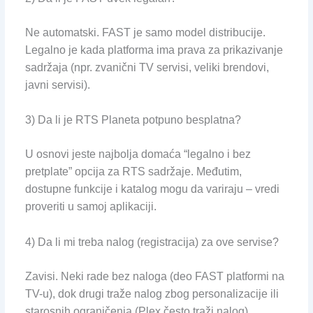
Ne automatski. FAST je samo model distribucije.
Legalno je kada platforma ima prava za prikazivanje
sadržaja (npr. zvanični TV servisi, veliki brendovi,
javni servisi).
3) Da li je RTS Planeta potpuno besplatna?
U osnovi jeste najbolja domaća “legalno i bez
pretplate” opcija za RTS sadržaje. Međutim,
dostupne funkcije i katalog mogu da variraju – vredi
proveriti u samoj aplikaciji.
4) Da li mi treba nalog (registracija) za ove servise?
Zavisi. Neki rade bez naloga (deo FAST platformi na
TV-u), dok drugi traže nalog zbog personalizacije ili
starosnih ograničenja (Plex često traži nalog).