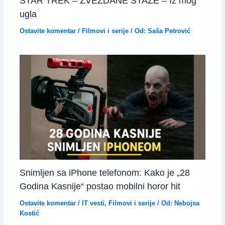
STAR TREK – ZVEZDANE STAZE – Iz mog
ugla
Ostavite komentar
/
Filmovi i serije
/ Od:
Saša Petrović
Snimljen sa iPhone telefonom: Kako je „28
Godina Kasnije“ postao mobilni horor hit
Ostavite komentar
/
IT vesti
,
Filmovi i serije
/ Od:
Nebojsa
Kostić