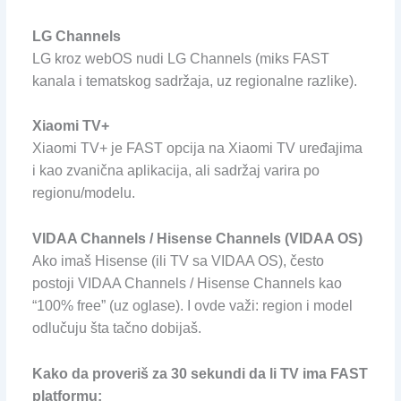
LG Channels
LG kroz webOS nudi LG Channels (miks FAST
kanala i tematskog sadržaja, uz regionalne razlike).
Xiaomi TV+
Xiaomi TV+ je FAST opcija na Xiaomi TV uređajima
i kao zvanična aplikacija, ali sadržaj varira po
regionu/modelu.
VIDAA Channels / Hisense Channels (VIDAA OS)
Ako imaš Hisense (ili TV sa VIDAA OS), često
postoji VIDAA Channels / Hisense Channels kao
“100% free” (uz oglase). I ovde važi: region i model
odlučuju šta tačno dobijaš.
Kako da proveriš za 30 sekundi da li TV ima FAST
platformu: