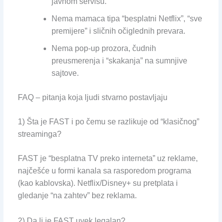
javnom servisu.
Nema mamaca tipa “besplatni Netflix”, “sve
premijere” i sličnih očiglednih prevara.
Nema pop-up prozora, čudnih
preusmerenja i “skakanja” na sumnjive
sajtove.
FAQ – pitanja koja ljudi stvarno postavljaju
1) Šta je FAST i po čemu se razlikuje od “klasičnog”
streaminga?
FAST je “besplatna TV preko interneta” uz reklame,
najčešće u formi kanala sa rasporedom programa
(kao kablovska). Netflix/Disney+ su pretplata i
gledanje “na zahtev” bez reklama.
2) Da li je FAST uvek legalan?