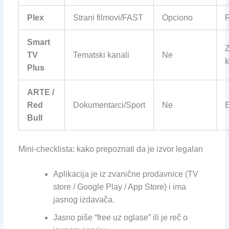
Plex
Strani filmovi/FAST
Opciono
Smart
Z
TV
Tematski kanali
Ne
k
Plus
ARTE /
Red
Dokumentarci/Sport
Ne
Bull
Mini-checklista: kako prepoznati da je izvor legalan
Aplikacija je iz zvanične prodavnice (TV
store / Google Play / App Store) i ima
jasnog izdavača.
Jasno piše “free uz oglase” ili je reč o