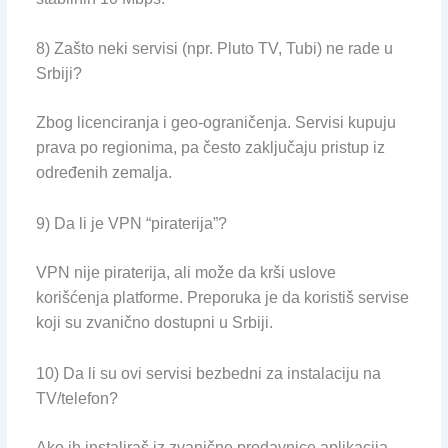
8) Zašto neki servisi (npr. Pluto TV, Tubi) ne rade u
Srbiji?
Zbog licenciranja i geo-ograničenja. Servisi kupuju
prava po regionima, pa često zaključaju pristup iz
određenih zemalja.
9) Da li je VPN “piraterija”?
VPN nije piraterija, ali može da krši uslove
korišćenja platforme. Preporuka je da koristiš servise
koji su zvanično dostupni u Srbiji.
10) Da li su ovi servisi bezbedni za instalaciju na
TV/telefon?
Ako ih instaliraš iz zvanične prodavnice aplikacija