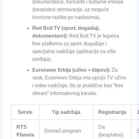
dokumentarce, koncerte i kulturne emisije
(besplatno strimovanje, uz moguće
licencne razlike po naslovima).
Red Bull TV (sport, događaji,
dokumentarci):
Red Bull TV je legalna
free platforma za sport, događaje i
specijalne sadržaje (aplikacije za više
uređaja).
Euronews Srbija (uživo + klipovi):
Za
vesti, Euronews Srbija ima opciju TV uživo
i video sadržaje, što je praktično kao “free
stream” informativnog kanala.
Servis
Tip sadržaja
Registracija
RTS
Da
Domaći program
S
Planeta
(besplatno)