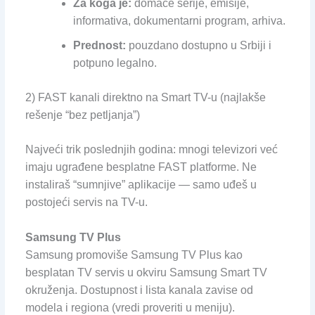
Za koga je:
domaće serije, emisije,
informativa, dokumentarni program, arhiva.
Prednost:
pouzdano dostupno u Srbiji i
potpuno legalno.
2) FAST kanali direktno na Smart TV-u (najlakše
rešenje “bez petljanja”)
Najveći trik poslednjih godina: mnogi televizori već
imaju ugrađene besplatne FAST platforme. Ne
instaliraš “sumnjive” aplikacije — samo uđeš u
postojeći servis na TV-u.
Samsung TV Plus
Samsung promoviše Samsung TV Plus kao
besplatan TV servis u okviru Samsung Smart TV
okruženja. Dostupnost i lista kanala zavise od
modela i regiona (vredi proveriti u meniju).