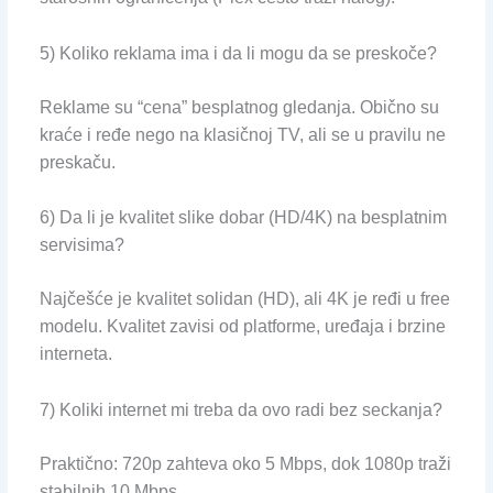
5) Koliko reklama ima i da li mogu da se preskoče?
Reklame su “cena” besplatnog gledanja. Obično su
kraće i ređe nego na klasičnoj TV, ali se u pravilu ne
preskaču.
6) Da li je kvalitet slike dobar (HD/4K) na besplatnim
servisima?
Najčešće je kvalitet solidan (HD), ali 4K je ređi u free
modelu. Kvalitet zavisi od platforme, uređaja i brzine
interneta.
7) Koliki internet mi treba da ovo radi bez seckanja?
Praktično: 720p zahteva oko 5 Mbps, dok 1080p traži
stabilnih 10 Mbps.