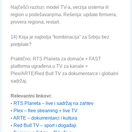
Najčešći razlozi: model TV-a, verzija sistema ili
region u podešavanjima. Rešenja: update firmvera,
provera regiona, restart.
14) Koja je najbolja “kombinacija” za Srbiju bez
pretplate?
Praktično: RTS Planeta za domaće + FAST
platforma ugrađena u TV za kanale +
Plex/ARTE/Red Bull TV za dokumentarce i globalni
sadržaj.
Relevantni linkovi:
•
RTS Planeta – live i sadržaj na zahtev
•
Plex – free streaming + live TV
•
ARTE – dokumentarci i kultura
•
Red Bull TV – sport i događaji