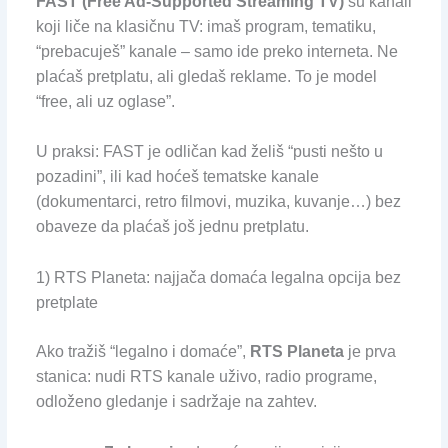
FAST (Free Ad-Supported Streaming TV)
su kanali
koji liče na klasičnu TV: imaš program, tematiku,
“prebacuješ” kanale – samo ide preko interneta. Ne
plaćaš pretplatu, ali gledaš reklame. To je model
“free, ali uz oglase”.
U praksi: FAST je odličan kad želiš “pusti nešto u
pozadini”, ili kad hoćeš tematske kanale
(dokumentarci, retro filmovi, muzika, kuvanje…) bez
obaveze da plaćaš još jednu pretplatu.
1) RTS Planeta: najjača domaća legalna opcija bez
pretplate
Ako tražiš “legalno i domaće”,
RTS Planeta
je prva
stanica: nudi RTS kanale uživo, radio programe,
odloženo gledanje i sadržaje na zahtev.