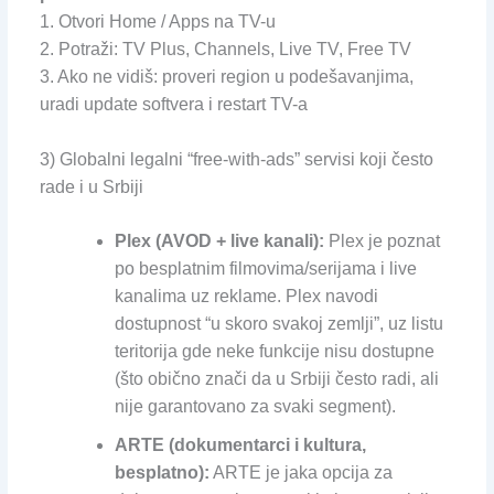
1. Otvori Home / Apps na TV-u
2. Potraži: TV Plus, Channels, Live TV, Free TV
3. Ako ne vidiš: proveri region u podešavanjima,
uradi update softvera i restart TV-a
3) Globalni legalni “free-with-ads” servisi koji često
rade i u Srbiji
Plex (AVOD + live kanali):
Plex je poznat
po besplatnim filmovima/serijama i live
kanalima uz reklame. Plex navodi
dostupnost “u skoro svakoj zemlji”, uz listu
teritorija gde neke funkcije nisu dostupne
(što obično znači da u Srbiji često radi, ali
nije garantovano za svaki segment).
ARTE (dokumentarci i kultura,
besplatno):
ARTE je jaka opcija za