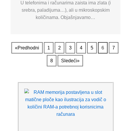
U telefonima i računarima zaista ima zlata (i
srebra, paladijuma…), ali u mikroskopskim
količinama. Objašnjavamo…
«Predhodni
1
2
3
4
5
6
7
8
Sledeći»