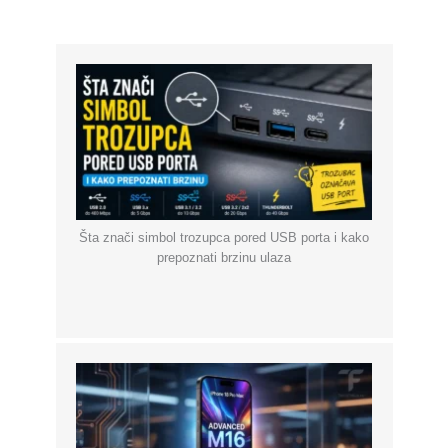
Šta znači simbol trozupca pored USB porta i kako
prepoznati brzinu ulaza