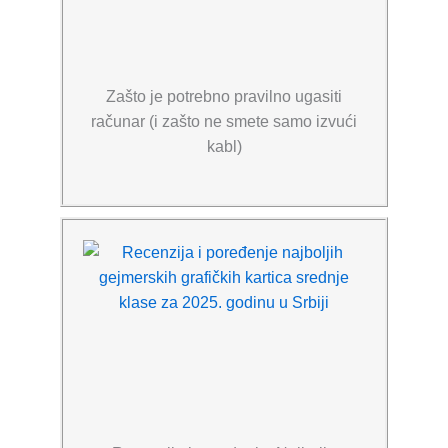
Zašto je potrebno pravilno ugasiti
računar (i zašto ne smete samo izvući
kabl)