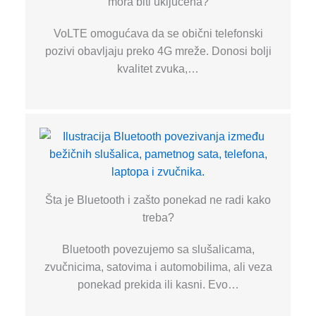
mora biti uključena?
VoLTE omogućava da se obični telefonski
pozivi obavljaju preko 4G mreže. Donosi bolji
kvalitet zvuka,…
Šta je Bluetooth i zašto ponekad ne radi kako
treba?
Bluetooth povezujemo sa slušalicama,
zvučnicima, satovima i automobilima, ali veza
ponekad prekida ili kasni. Evo…