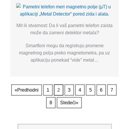
Mit ili stvarnost: Da li vaš pametni telefon zaista
može da zameni detektor metala?
Smartfoni mogu da registruju promene
magnetnog polja preko magnetometra, pa uz
aplikaciju ponekad “vide” metal…
«Predhodni
1
2
3
4
5
6
7
8
Sledeći»