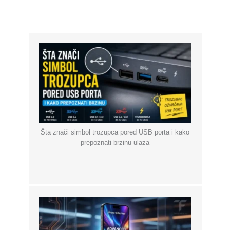
Šta znači simbol trozupca pored USB porta i kako
prepoznati brzinu ulaza