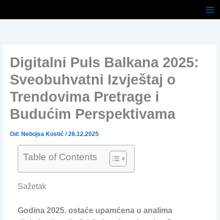
Pređi
na
sadržaj
Digitalni Puls Balkana 2025:
Sveobuhvatni Izvještaj o
Trendovima Pretrage i
Budućim Perspektivama
Od:
Nebojsa Kostić
/
26.12.2025
Table of Contents
Sažetak
Godina 2025. ostaće upamćena u analima