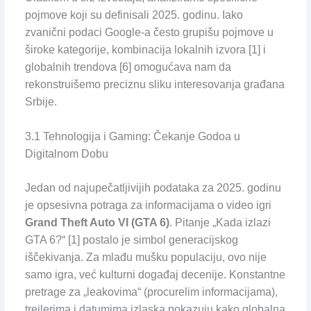
pojmove koji su definisali 2025. godinu. Iako
zvanični podaci Google-a često grupišu pojmove u
široke kategorije, kombinacija lokalnih izvora [1] i
globalnih trendova [6] omogućava nam da
rekonstruišemo preciznu sliku interesovanja građana
Srbije.
3.1 Tehnologija i Gaming: Čekanje Godoa u
Digitalnom Dobu
Jedan od najupečatljivijih podataka za 2025. godinu
je opsesivna potraga za informacijama o video igri
Grand Theft Auto VI (GTA 6)
. Pitanje „Kada izlazi
GTA 6?“ [1] postalo je simbol generacijskog
iščekivanja. Za mlađu mušku populaciju, ovo nije
samo igra, već kulturni događaj decenije. Konstantne
pretrage za „leakovima“ (procurelim informacijama),
trejlerima i datumima izlaska pokazuju kako globalna