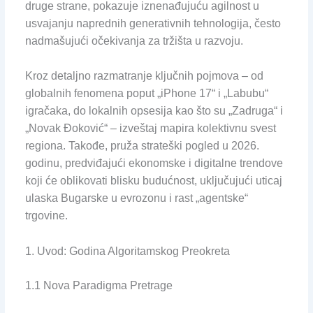
druge strane, pokazuje iznenađujuću agilnost u
usvajanju naprednih generativnih tehnologija, često
nadmašujući očekivanja za tržišta u razvoju.
Kroz detaljno razmatranje ključnih pojmova – od
globalnih fenomena poput „iPhone 17“ i „Labubu“
igračaka, do lokalnih opsesija kao što su „Zadruga“ i
„Novak Đoković“ – izveštaj mapira kolektivnu svest
regiona. Takođe, pruža strateški pogled u 2026.
godinu, predviđajući ekonomske i digitalne trendove
koji će oblikovati blisku budućnost, uključujući uticaj
ulaska Bugarske u evrozonu i rast „agentske“
trgovine.
1. Uvod: Godina Algoritamskog Preokreta
1.1 Nova Paradigma Pretrage