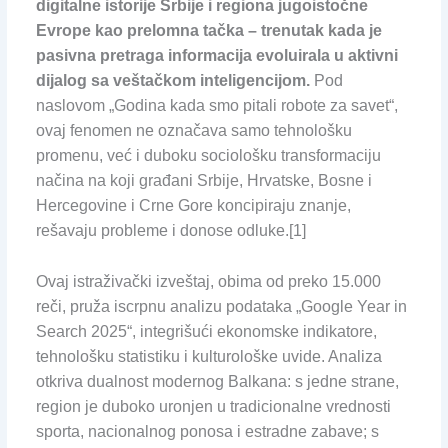
digitalne istorije Srbije i regiona jugoistočne
Evrope kao prelomna tačka – trenutak kada je
pasivna pretraga informacija evoluirala u aktivni
dijalog sa veštačkom inteligencijom.
Pod
naslovom „Godina kada smo pitali robote za savet“,
ovaj fenomen ne označava samo tehnološku
promenu, već i duboku sociološku transformaciju
načina na koji građani Srbije, Hrvatske, Bosne i
Hercegovine i Crne Gore koncipiraju znanje,
rešavaju probleme i donose odluke.[1]
Ovaj istraživački izveštaj, obima od preko 15.000
reči, pruža iscrpnu analizu podataka „Google Year in
Search 2025“, integrišući ekonomske indikatore,
tehnološku statistiku i kulturološke uvide. Analiza
otkriva dualnost modernog Balkana: s jedne strane,
region je duboko uronjen u tradicionalne vrednosti
sporta, nacionalnog ponosa i estradne zabave; s