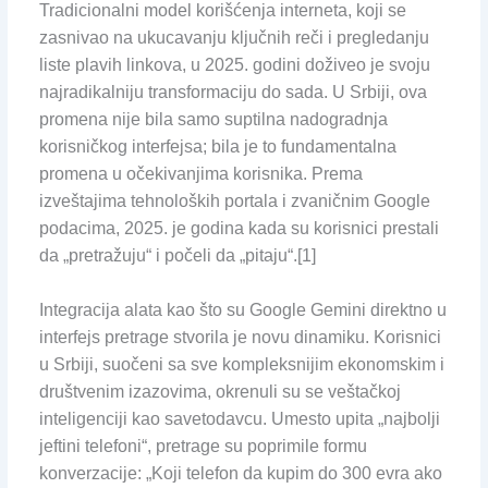
Tradicionalni model korišćenja interneta, koji se
zasnivao na ukucavanju ključnih reči i pregledanju
liste plavih linkova, u 2025. godini doživeo je svoju
najradikalniju transformaciju do sada. U Srbiji, ova
promena nije bila samo suptilna nadogradnja
korisničkog interfejsa; bila je to fundamentalna
promena u očekivanjima korisnika. Prema
izveštajima tehnoloških portala i zvaničnim Google
podacima, 2025. je godina kada su korisnici prestali
da „pretražuju“ i počeli da „pitaju“.[1]
Integracija alata kao što su Google Gemini direktno u
interfejs pretrage stvorila je novu dinamiku. Korisnici
u Srbiji, suočeni sa sve kompleksnijim ekonomskim i
društvenim izazovima, okrenuli su se veštačkoj
inteligenciji kao savetodavcu. Umesto upita „najbolji
jeftini telefoni“, pretrage su poprimile formu
konverzacije: „Koji telefon da kupim do 300 evra ako