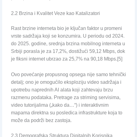
2.2 Brzina i Kvalitet Veze kao Katalizatori
Rast brzine interneta bio je ključan faktor u promeni
vrste sadržaja koji se konzumira. U periodu od 2024.
do 2025. godine, srednja brzina mobilnog interneta u
Srbiji porasla je za 17,2%, dostižući 59,12 Mbps, dok
je fiksni internet ubrzao za 25,7% na 90,18 Mbps.[5]
Ovo povećanje propusnog opsega nije samo tehnički
detalj; ono je omogućilo eksploziju video sadržaja i
upotrebu naprednih AI alata koji zahtevaju brzu
razmenu podataka. Pretrage za striming servisima,
video tutorijalima („kako da…“) i interaktivnim
mapama direktna su posledica infrastrukture koja to
može da podrži bez zastoja.
2.3 Demografska Struktura Digitalnih Korisnika