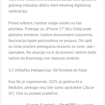
gejming industrija diktira ritam lokalnog digitalnog
saobraćaja.
Pored softvera, hardver ostaje visoko na listi
prioriteta. Pretrage za „iPhone 17“ [4] u Srbiji prate
globalne trendove. Uprkos ekonomskim izazovima,
fascinacija Apple proizvodima ne jenjava. Ovi upiti
su često praćeni pretragama vezanim za cene, rate i
operatere, što ukazuje na to da korisnici aktivno traže
načine da finansiraju ove statusne simbole.
3.2 Veštačka Inteligencija: Od Noviteta do Alata
Kao što je napomenuto, 2025. je godina AI-a.
Međutim, pretrage nisu bile samo apstraktne („šta je
AI“). One su postale praktične: