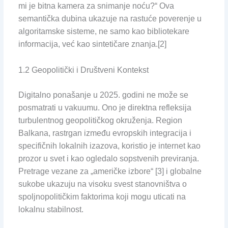
mi je bitna kamera za snimanje noću?“ Ova
semantička dubina ukazuje na rastuće poverenje u
algoritamske sisteme, ne samo kao bibliotekare
informacija, već kao sintetičare znanja.[2]
1.2 Geopolitički i Društveni Kontekst
Digitalno ponašanje u 2025. godini ne može se
posmatrati u vakuumu. Ono je direktna refleksija
turbulentnog geopolitičkog okruženja. Region
Balkana, rastrgan između evropskih integracija i
specifičnih lokalnih izazova, koristio je internet kao
prozor u svet i kao ogledalo sopstvenih previranja.
Pretrage vezane za „američke izbore“ [3] i globalne
sukobe ukazuju na visoku svest stanovništva o
spoljnopolitičkim faktorima koji mogu uticati na
lokalnu stabilnost.