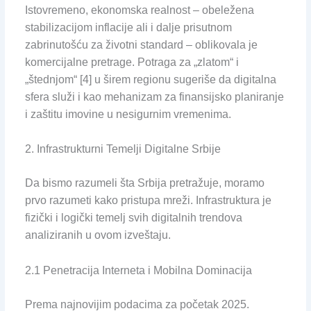
Istovremeno, ekonomska realnost – obeležena
stabilizacijom inflacije ali i dalje prisutnom
zabrinutošću za životni standard – oblikovala je
komercijalne pretrage. Potraga za „zlatom“ i
„štednjom“ [4] u širem regionu sugeriše da digitalna
sfera služi i kao mehanizam za finansijsko planiranje
i zaštitu imovine u nesigurnim vremenima.
2. Infrastrukturni Temelji Digitalne Srbije
Da bismo razumeli šta Srbija pretražuje, moramo
prvo razumeti kako pristupa mreži. Infrastruktura je
fizički i logički temelj svih digitalnih trendova
analiziranih u ovom izveštaju.
2.1 Penetracija Interneta i Mobilna Dominacija
Prema najnovijim podacima za početak 2025.