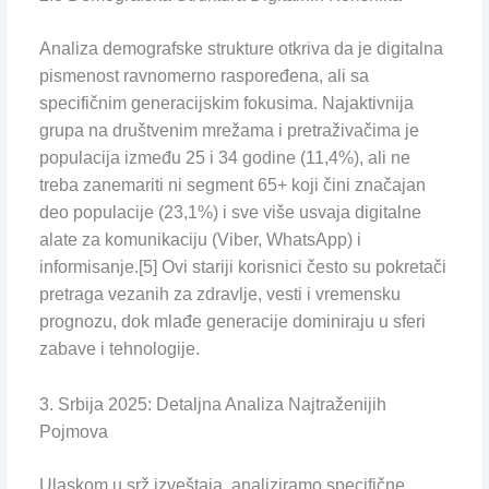
Analiza demografske strukture otkriva da je digitalna
pismenost ravnomerno raspoređena, ali sa
specifičnim generacijskim fokusima. Najaktivnija
grupa na društvenim mrežama i pretraživačima je
populacija između 25 i 34 godine (11,4%), ali ne
treba zanemariti ni segment 65+ koji čini značajan
deo populacije (23,1%) i sve više usvaja digitalne
alate za komunikaciju (Viber, WhatsApp) i
informisanje.[5] Ovi stariji korisnici često su pokretači
pretraga vezanih za zdravlje, vesti i vremensku
prognozu, dok mlađe generacije dominiraju u sferi
zabave i tehnologije.
3. Srbija 2025: Detaljna Analiza Najtraženijih
Pojmova
Ulaskom u srž izveštaja, analiziramo specifične