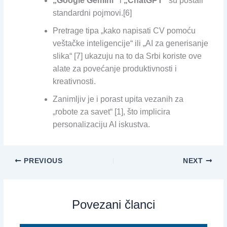
„Google Gemini“
i
„ChatGPT“
su postali
standardni pojmovi.[6]
Pretrage tipa „kako napisati CV pomoću
veštačke inteligencije“ ili „AI za generisanje
slika“ [7] ukazuju na to da Srbi koriste ove
alate za povećanje produktivnosti i
kreativnosti.
Zanimljiv je i porast upita vezanih za
„robote za savet“ [1], što implicira
personalizaciju AI iskustva.
PREVIOUS
NEXT
Povezani članci