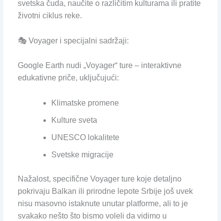
svetska čuda, naučite o različitim kulturama ili pratite
životni ciklus reke.
🎭 Voyager i specijalni sadržaji:
Google Earth nudi „Voyager“ ture – interaktivne
edukativne priče, uključujući:
Klimatske promene
Kulture sveta
UNESCO lokalitete
Svetske migracije
Nažalost, specifične Voyager ture koje detaljno
pokrivaju Balkan ili prirodne lepote Srbije još uvek
nisu masovno istaknute unutar platforme, ali to je
svakako nešto što bismo voleli da vidimo u