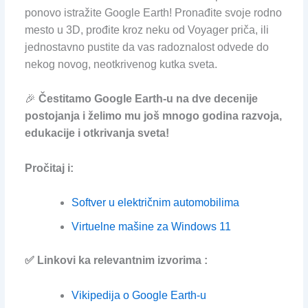
ponovo istražite Google Earth! Pronađite svoje rodno
mesto u 3D, prođite kroz neku od Voyager priča, ili
jednostavno pustite da vas radoznalost odvede do
nekog novog, neotkrivenog kutka sveta.
🎉
Čestitamo Google Earth-u na dve decenije
postojanja i želimo mu još mnogo godina razvoja,
edukacije i otkrivanja sveta!
Pročitaj i:
Softver u električnim automobilima
Virtuelne mašine za Windows 11
✅ Linkovi ka relevantnim izvorima :
Vikipedija o Google Earth-u