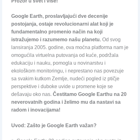
Prozor u svet i više!
Google Earth, proslavljajući dve decenije
postojanja, ostaje revolucionarni alat koji je
fundamentalno promenio način na koji
istražujemo i razumemo našu planetu.
Od svog
lansiranja 2005. godine, ova moćna platforma nam je
omogućila virtuelna putovanja od kuće, podržala
edukaciju i nauku, pomogla u novinarstvu i
ekološkom monitoringu, i neprestano nas povezuje
sa svakim kutkom Zemlje, nudeći pogled iz ptičje
perspektive i duboke uvide u promene koje se
dešavaju oko nas.
Čestitamo Google Earthu na 20
neverovatnih godina i želimo mu da nastavi sa
radom i inovacijama!
Uvod: Zašto je Google Earth važan?