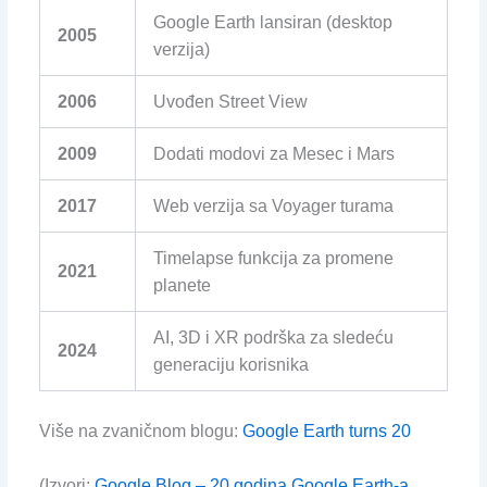
Google Earth lansiran (desktop
2005
verzija)
2006
Uvođen Street View
2009
Dodati modovi za Mesec i Mars
2017
Web verzija sa Voyager turama
Timelapse funkcija za promene
2021
planete
AI, 3D i XR podrška za sledeću
2024
generaciju korisnika
Više na zvaničnom blogu:
Google Earth turns 20
(Izvori:
Google Blog – 20 godina Google Earth-a
,