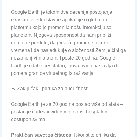
Google Earth je tokom dve decenije postojanja
izrastao iz jednostavne aplikacije u globalnu
platformu koja je promenila našu interakciju sa
planetom. Njegova sposobnost da nam približi
udaljene predele, da prikaže promene tokom
vremena i da nas edukuje o složenosti Zemlje čini ga
nezamenjivim alatom. I posle 20 godina, Google
Earth je i dalje besplatan, inovativan i nastavlja da
pomera granice virtuelnog istraživanja.
📅 Zaključak i poruka za budućnost:
Google Earth je za 20 godina postao više od alata –
postao je čudesni virtuelni globus, besplatno
dostupan svima.
Praktičan savet za čitaoca:
Iskoristite priliku da