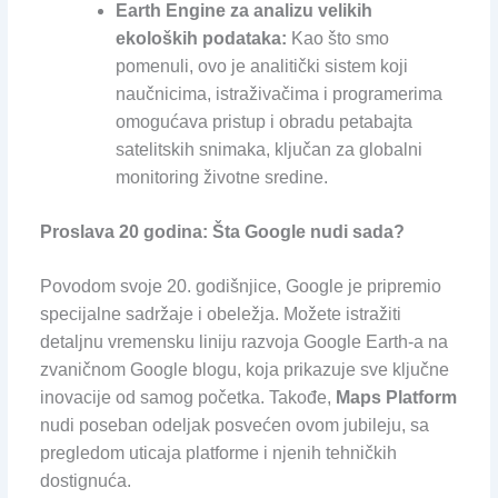
Earth Engine za analizu velikih
ekoloških podataka:
Kao što smo
pomenuli, ovo je analitički sistem koji
naučnicima, istraživačima i programerima
omogućava pristup i obradu petabajta
satelitskih snimaka, ključan za globalni
monitoring životne sredine.
Proslava 20 godina: Šta Google nudi sada?
Povodom svoje 20. godišnjice, Google je pripremio
specijalne sadržaje i obeležja. Možete istražiti
detaljnu vremensku liniju razvoja Google Earth-a na
zvaničnom Google blogu, koja prikazuje sve ključne
inovacije od samog početka. Takođe,
Maps Platform
nudi poseban odeljak posvećen ovom jubileju, sa
pregledom uticaja platforme i njenih tehničkih
dostignuća.