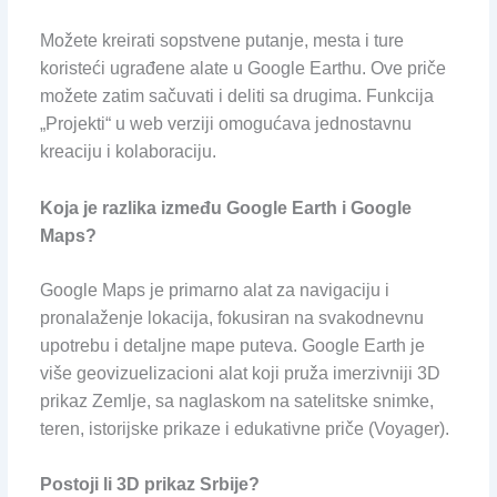
Možete kreirati sopstvene putanje, mesta i ture
koristeći ugrađene alate u Google Earthu. Ove priče
možete zatim sačuvati i deliti sa drugima. Funkcija
„Projekti“ u web verziji omogućava jednostavnu
kreaciju i kolaboraciju.
Koja je razlika između Google Earth i Google
Maps?
Google Maps je primarno alat za navigaciju i
pronalaženje lokacija, fokusiran na svakodnevnu
upotrebu i detaljne mape puteva. Google Earth je
više geovizuelizacioni alat koji pruža imerzivniji 3D
prikaz Zemlje, sa naglaskom na satelitske snimke,
teren, istorijske prikaze i edukativne priče (Voyager).
Postoji li 3D prikaz Srbije?