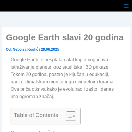
Pređi
na
sadržaj
Google Earth slavi 20 godina
Od:
Nebojsa Kostić
/
29.06.2025
Google Earth je besplatan alat koji omogućava
istraživanje planete kroz satelitske i 3D prikaze.
Tokom 20 godina, postao je ključan u edukaciji,
nauci, klimatskom monitoringu i virtuelnim turama.
Ova priča otkriva kako je evoluirao i zašto i danas
ima ogroman značaj.
Table of Contents