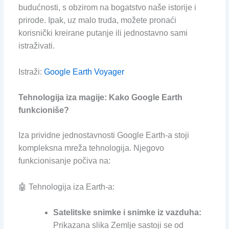
budućnosti, s obzirom na bogatstvo naše istorije i
prirode. Ipak, uz malo truda, možete pronaći
korisnički kreirane putanje ili jednostavno sami
istraživati.
Istraži:
Google Earth Voyager
Tehnologija iza magije: Kako Google Earth
funkcioniše?
Iza prividne jednostavnosti Google Earth-a stoji
kompleksna mreža tehnologija. Njegovo
funkcionisanje počiva na:
🤖 Tehnologija iza Earth-a:
Satelitske snimke i snimke iz vazduha:
Prikazana slika Zemlje sastoji se od