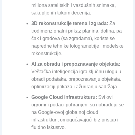
miliona satelitskih i vazdušnih snimaka,
sakupljenih tokom decenija.
3D rekonstrukcije terena i zgrada:
Za
trodimenzionalni prikaz planina, dolina, pa
čak i gradova (sa zgradama), koriste se
napredne tehnike fotogrametrije i modelske
rekonstrukcije.
AI za obradu i prepoznavanje objekata:
Veštačka inteligencija igra ključnu ulogu u
obradi podataka, prepoznavanju objekata,
optimizaciji prikaza i ažuriranju sadržaja.
Google Cloud infrastrukturu:
Svi ovi
ogromni podaci pohranjeni su i obrađuju se
na Google-ovoj globalnoj cloud
infrastrukturi, omogućavajući brz pristup i
fluidno iskustvo.