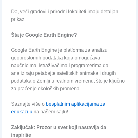
Da, veći gradovi i prirodni lokaliteti imaju detaljan
prikaz.
Šta je Google Earth Engine?
Google Earth Engine je platforma za analizu
geoprostornih podataka koja omogućava
naučnicima, istraživačima i programerima da
analiziraju petabajte satelitskih snimaka i drugih
podataka o Zemlji u realnom vremenu, što je ključno
za praćenje ekoloških promena.
Saznajte više o
besplatnim aplikacijama za
edukaciju
na našem sajtu!
Zaključak: Prozor u svet koji nastavlja da
inspiriše