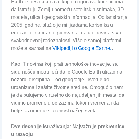
Earth je besplatan alat koji omogućava korisnicima
da istražuju Zemlju pomoću satelitskih snimaka, 3D
modela, ulica i geografskih informacija. Od lansiranja
2005. godine, služio je milijardama korisnika u
edukaciji, planiranju putovanja, nauci, novinarstvu i
svakodnevnoj radoznalosti. Više o samoj platformi
možete saznati na
Vikipediji o Google Earth-u
.
Kao IT novinar koji prati tehnološke inovacije, sa
sigurnošću mogu reći da je Google Earth uticao na
bezbroj disciplina – od geografije i istorije do
urbanizma i zaštite životne sredine. Omogućio nam
je da putujemo virtuelno do najudaljenijih mesta, da
vidimo promene u pejzažima tokom vremena i da
bolje razumemo složenost našeg sveta.
Dve decenije istraživanja: Najvažnije prekretnice
u razvoju