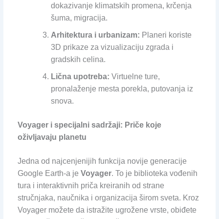
dokazivanje klimatskih promena, krčenja
šuma, migracija.
Arhitektura i urbanizam:
Planeri koriste
3D prikaze za vizualizaciju zgrada i
gradskih celina.
Lična upotreba:
Virtuelne ture,
pronalaženje mesta porekla, putovanja iz
snova.
Voyager i specijalni sadržaji: Priče koje
oživljavaju planetu
Jedna od najcenjenijih funkcija novije generacije
Google Earth-a je
Voyager
. To je biblioteka vođenih
tura i interaktivnih priča kreiranih od strane
stručnjaka, naučnika i organizacija širom sveta. Kroz
Voyager možete da istražite ugrožene vrste, obiđete