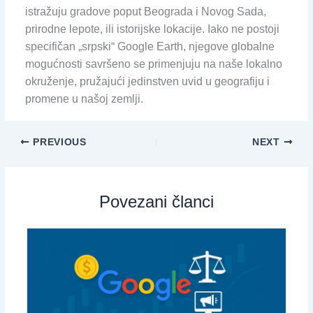
istražuju gradove poput Beograda i Novog Sada,
prirodne lepote, ili istorijske lokacije. Iako ne postoji
specifičan „srpski“ Google Earth, njegove globalne
mogućnosti savršeno se primenjuju na naše lokalno
okruženje, pružajući jedinstven uvid u geografiju i
promene u našoj zemlji.
PREVIOUS
NEXT
Povezani članci