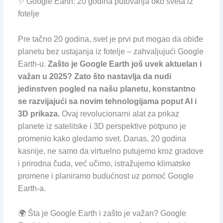
✨ Google Earth: 20 godina putovanja oko sveta iz
fotelje
Pre tačno 20 godina, svet je prvi put mogao da obiđe
planetu bez ustajanja iz fotelje – zahvaljujući Google
Earth-u.
Zašto je Google Earth još uvek aktuelan i
važan u 2025? Zato što nastavlja da nudi
jedinstven pogled na našu planetu, konstantno
se razvijajući sa novim tehnologijama poput AI i
3D prikaza.
Ovaj revolucionarni alat za prikaz
planete iz satelitske i 3D perspektive potpuno je
promenio kako gledamo svet. Danas, 20 godina
kasnije, ne samo da virtuelno putujemo kroz gradove
i prirodna čuda, već učimo, istražujemo klimatske
promene i planiramo budućnost uz pomoć Google
Earth-a.
🌍 Šta je Google Earth i zašto je važan? Google