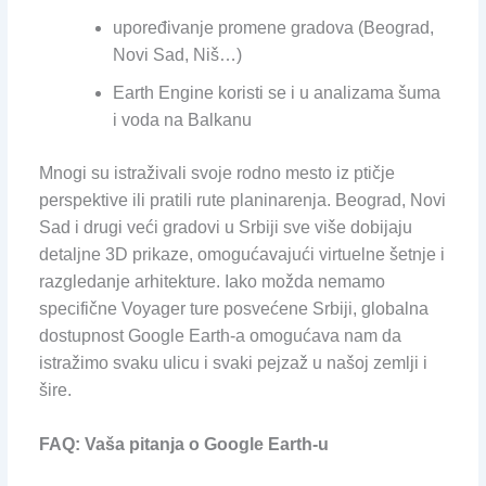
upoređivanje promene gradova (Beograd,
Novi Sad, Niš…)
Earth Engine koristi se i u analizama šuma
i voda na Balkanu
Mnogi su istraživali svoje rodno mesto iz ptičje
perspektive ili pratili rute planinarenja. Beograd, Novi
Sad i drugi veći gradovi u Srbiji sve više dobijaju
detaljne 3D prikaze, omogućavajući virtuelne šetnje i
razgledanje arhitekture. Iako možda nemamo
specifične Voyager ture posvećene Srbiji, globalna
dostupnost Google Earth-a omogućava nam da
istražimo svaku ulicu i svaki pejzaž u našoj zemlji i
šire.
FAQ: Vaša pitanja o Google Earth-u