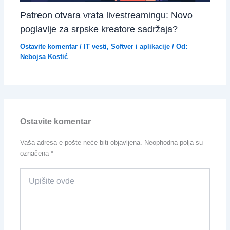
Patreon otvara vrata livestreamingu: Novo
poglavlje za srpske kreatore sadržaja?
Ostavite komentar
/
IT vesti
,
Softver i aplikacije
/ Od:
Nebojsa Kostić
Ostavite komentar
Vaša adresa e-pošte neće biti objavljena.
Neophodna polja su
označena
*
Upišite
ovde