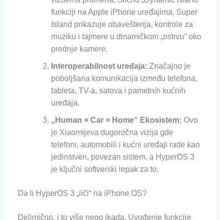
funkciji na Apple iPhone uređajima, Super
Island prikazuje obaveštenja, kontrole za
muziku i tajmere u dinamičkom „ostrvu“ oko
prednje kamere.
Interoperabilnost uređaja:
Značajno je
poboljšana komunikacija između telefona,
tableta, TV-a, satova i pametnih kućnih
uređaja.
„Human × Car × Home“ Ekosistem:
Ovo
je Xiaomijeva dugoročna vizija gde
telefoni, automobili i kućni uređaji rade kao
jedinstven, povezan sistem, a HyperOS 3
je ključni softverski lepak za to.
Da li HyperOS 3 „liči“ na iPhone OS?
Delimično, i to više nego ikada. Uvođenje funkcije