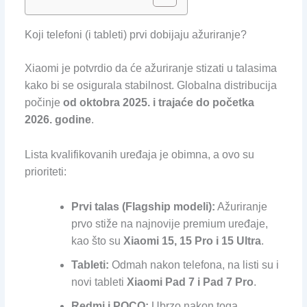
Koji telefoni (i tableti) prvi dobijaju ažuriranje?
Xiaomi je potvrdio da će ažuriranje stizati u talasima
kako bi se osigurala stabilnost. Globalna distribucija
počinje
od oktobra 2025. i trajaće do početka
2026. godine
.
Lista kvalifikovanih uređaja je obimna, a ovo su
prioriteti:
Prvi talas (Flagship modeli):
Ažuriranje
prvo stiže na najnovije premium uređaje,
kao što su
Xiaomi 15, 15 Pro i 15 Ultra
.
Tableti:
Odmah nakon telefona, na listi su i
novi tableti
Xiaomi Pad 7 i Pad 7 Pro
.
Redmi i POCO:
Ubrzo nakon toga,