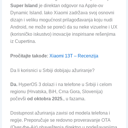
Super Island
je direktan odgovor na Apple-ov
Dynamic Island. Iako Xiaomi zadržava svoj osnovni
dizajn i veliku mogućnost prilagođavanja koju nudi
Android, ne može se poreći da su neke vizuelne i UX
(korisničko iskustvo) inovacije inspirisane rešenjima
iz Cupertina.
Pročitajte takođe:
Xiaomi 13T – Recenzija
Da li korisnici u Srbiji dobijaju ažuriranje?
Da.
HyperOS 3 dolazi i na telefone u Srbiji i celom
regionu (Hrvatska, BiH, Crna Gora, Slovenija)
počevši
od oktobra 2025.
, u fazama.
Dostupnost ažuriranja zavisi od modela telefona i
regije. Preporučuje se redovno proveravanje OTA
(Over-the-Air) obaveštenja direktno u podešavanjima