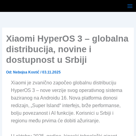
Pređi
na
sadržaj
Xiaomi HyperOS 3 – globalna
distribucija, novine i
dostupnost u Srbiji
Od:
Nebojsa Kostić
/
03.11.2025
Xiaomi je zvanično započeo globalnu distribuciju
HyperOS 3 – nove verzije svog operativnog sistema
baziranog na Androidu 16. Nova platforma donosi
redizajn, „Super Island“ interfejs, brže performanse,
bolju povezanost i AI funkcije. Korisnici u Srbiji i
regionu među prvima će dobiti ažuriranje.