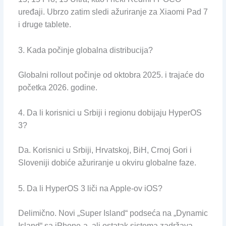
uređaji. Ubrzo zatim sledi ažuriranje za Xiaomi Pad 7
i druge tablete.
3. Kada počinje globalna distribucija?
Globalni rollout počinje od oktobra 2025. i trajaće do
početka 2026. godine.
4. Da li korisnici u Srbiji i regionu dobijaju HyperOS
3?
Da. Korisnici u Srbiji, Hrvatskoj, BiH, Crnoj Gori i
Sloveniji dobiće ažuriranje u okviru globalne faze.
5. Da li HyperOS 3 liči na Apple-ov iOS?
Delimično. Novi „Super Island“ podseća na „Dynamic
Island“ sa iPhone-a, ali ostatak sistema zadržava