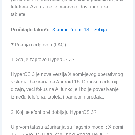
telefona. Ažuriranje je, naravno, dostupno i za
tablete.
Pročitajte takođe:
Xiaomi Redmi 13 – Srbija
❓ Pitanja i odgovori (FAQ)
1. Šta je zapravo HyperOS 3?
HyperOS 3 je nova verzija Xiaomi-jevog operativnog
sistema, bazirana na Android 16. Donosi moderniji
dizajn, veći fokus na AI funkcije i bolje povezivanje
između telefona, tableta i pametnih uređaja.
2. Koji telefoni prvi dobijaju HyperOS 3?
U prvom talasu ažuriranja su flagship modeli: Xiaomi
15, 15 Pro, 15 Ultra, kao i neki Redmi i POCO