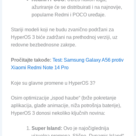
ažuriranje će se distribuirati i na najnovije,
popularne Redmi i POCO uređaje.
Stariji modeli koji ne budu zvanično podržani za
HyperOS 3 biće zadržani na prethodnoj verziji, uz
redovne bezbednosne zakrpe.
Pročitajte takođe:
Test: Samsung Galaxy A56 protiv
Xiaomi Redmi Note 14 Pro
Koje su glavne promene u HyperOS 3?
Osim optimizacije „ispod haube“ (brže pokretanje
aplikacija, glađe animacije, niža potrošnja baterije),
HyperOS 3 donosi nekoliko ključnih novina:
Super Island:
Ovo je najočiglednija
vizuelna promena. Slično „Dynamic Island“