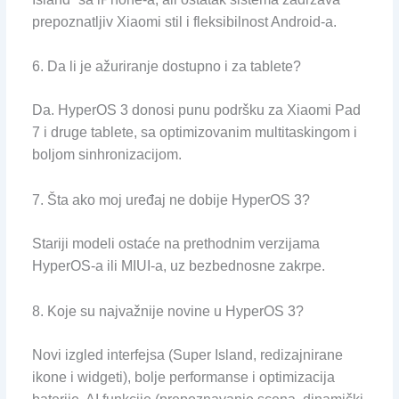
prepoznatljiv Xiaomi stil i fleksibilnost Android-a.
6. Da li je ažuriranje dostupno i za tablete?
Da. HyperOS 3 donosi punu podršku za Xiaomi Pad
7 i druge tablete, sa optimizovanim multitaskingom i
boljom sinhronizacijom.
7. Šta ako moj uređaj ne dobije HyperOS 3?
Stariji modeli ostaće na prethodnim verzijama
HyperOS-a ili MIUI-a, uz bezbednosne zakrpe.
8. Koje su najvažnije novine u HyperOS 3?
Novi izgled interfejsa (Super Island, redizajnirane
ikone i widgeti), bolje performanse i optimizacija