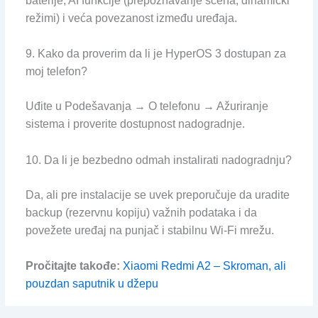
baterije, AI funkcije (prepoznavanje scena, dinamički
režimi) i veća povezanost između uređaja.
9. Kako da proverim da li je HyperOS 3 dostupan za
moj telefon?
Uđite u Podešavanja → O telefonu → Ažuriranje
sistema i proverite dostupnost nadogradnje.
10. Da li je bezbedno odmah instalirati nadogradnju?
Da, ali pre instalacije se uvek preporučuje da uradite
backup (rezervnu kopiju) važnih podataka i da
povežete uređaj na punjač i stabilnu Wi-Fi mrežu.
Pročitajte takođe:
Xiaomi Redmi A2 – Skroman, ali
pouzdan saputnik u džepu