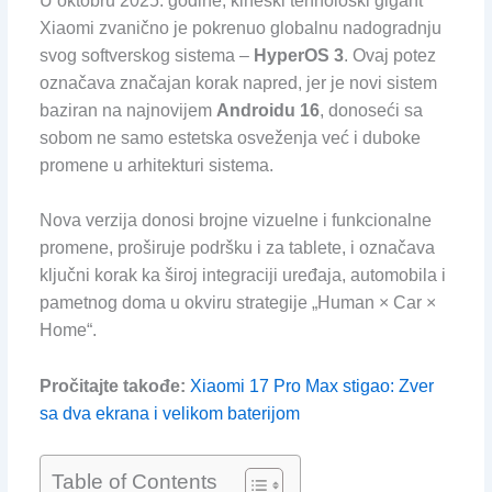
U oktobru 2025. godine, kineski tehnološki gigant
Xiaomi zvanično je pokrenuo globalnu nadogradnju
svog softverskog sistema –
HyperOS 3
. Ovaj potez
označava značajan korak napred, jer je novi sistem
baziran na najnovijem
Androidu 16
, donoseći sa
sobom ne samo estetska osveženja već i duboke
promene u arhitekturi sistema.
Nova verzija donosi brojne vizuelne i funkcionalne
promene, proširuje podršku i za tablete, i označava
ključni korak ka široj integraciji uređaja, automobila i
pametnog doma u okviru strategije „Human × Car ×
Home“.
Pročitajte takođe:
Xiaomi 17 Pro Max stigao: Zver
sa dva ekrana i velikom baterijom
Table of Contents