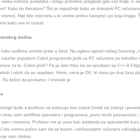
velike količine podataka i izdaju potrebne preglede gde ćeš bolje. E s
ra? Kako do literature? Što je najvažnije kako se dokopati PC računara (is
o vreme). Nije bilo interneta u to vreme jedino časopisi i po koja knjiga. 
ma kako sve to izvesti.
binskog dodira
 kako sudbina umeša prste u život. Na oglasu ispred našeg čuvenog „
as naučite popularni Cobol programski jezik za PC računare za nekoliko
čunare za to. Cobol jezik? Pa ja sam hteo da se oprobam sa C++ ili Cli
 rekoh i odoh da se raspitam. Hmm, cena je OK, tri dana po dva časa p
. Pa dobro da probamo. I krenulo je.
na
oge ljude a profesor se pokazao kao zaista čovek od znanja i povere
i imao sam sertifikat operatera i programera, puno novih poznanstva i 
 sam i mentora. Profesor me je uzeo kao asistenta za operaterski kurs, 
U isto vreme počeo sam da se bavim i održavanjem računara zahvaljuju
koje sam stekao.