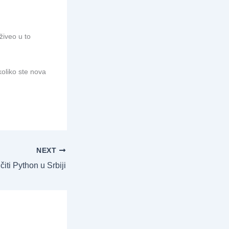
živeo u to
koliko ste nova
NEXT
iti Python u Srbiji