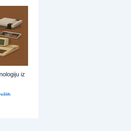
ologiju iz
ošlih