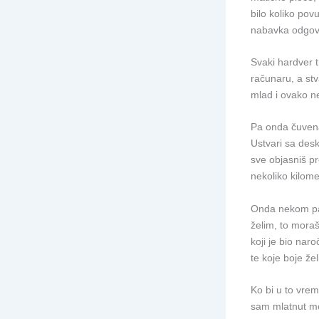
bilo koliko povu
nabavka odgova
Svaki hardver t
računaru, a stv
mlad i ovako 
Pa onda čuvena 
Ustvari sa desk
sve objasniš pr
nekoliko kilome
Onda nekom padn
želim, to mora
koji je bio nar
te koje boje že
Ko bi u to vrem
sam mlatnut m