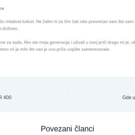
ca
ažu mladost-ludost. Ne žalim ni za čim čak više presrećan sam što sam 
o doživeo.
ne za sada. Ako ste moja generacija i uživali u ovoj priči drago mi je, u
bno mi je milo što vas je ova priča uopšte zainteresovala.
R 400
Gde uč
Povezani članci