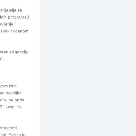
rijatelja sa
lnih programa i
ljenje i
a svakim danom
miranu Agenciju
a).
om istih.
vao nekoliko
OS-om, pa onda
 i kasnijim
procesori,
itd. Sve to je