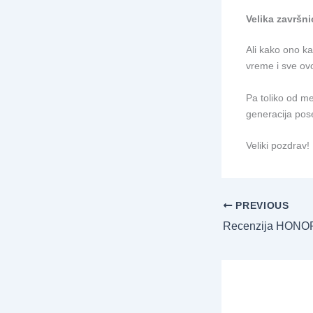
Velika završni
Ali kako ono k
vreme i sve ov
Pa toliko od me
generacija pose
Veliki pozdrav!
PREVIOUS
Recenzija HONO