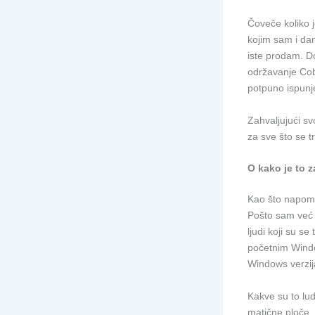
Čoveče koliko j
kojim sam i da
iste prodam. D
održavanje Co
potpuno ispunje
Zahvaljujući s
za sve što se t
O kako je to z
Kao što napome
Pošto sam već 
ljudi koji su s
početnim Window
Windows verzi
Kakve su to lud
matične ploče, 