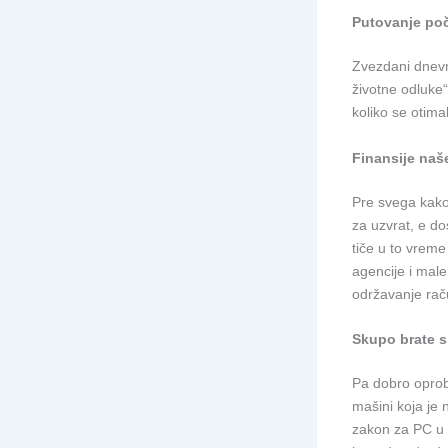
Putovanje poč
Zvezdani dnevn
životne odluke
koliko se otima
Finansije na
Pre svega kako 
za uzvrat, e d
tiče u to vreme
agencije i male
održavanje rač
Skupo brate 
Pa dobro oproba
mašini koja je 
zakon za PC u 