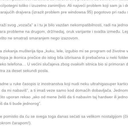
ci/potegni toliko i izuzetno zanimljivo. Ali najveći problem koji sam ja i dr
rajućih drajvera (izrazit problem pre windowsa 95) pogotovo pri rad
raži svog „vozača“ a i tu je bilo vazdan nekompatibilnosti, radi na jed
ara probleme na drugom, drž/nedaj, oruk varijante i svašta između. Lep
nešto ne smatraš smaranjem nego izazovom.
zivkanja mušterija tipa „kuku, lele, izgubio mi se program od životne v
topa je ikonica prečice do istog bila izbrisana ili prebačena u neki folde
eko telefona… U većini slučajeva zbog ovakvih sitnica bio si primoran d
tra za deset sekundi posla.
e u ruke časopis iz inostranstva koji nudi neku ultrahigasuper karticu
š da mi nabaviš“, a ti imaš veze samo kod domaćih dobavljača. Jedn
očito uporan rekao „ako od mene želiš da ti nabavim taj hardwer ili jedno
liš da ti bude jednorog“.
e pomislio da ću se svega toga danas sećati sa velikom nostalgijom (či
okrom čarapom!).