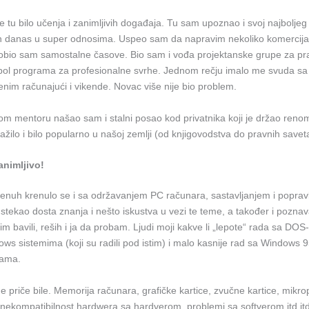
e tu bilo učenja i zanimljivih događaja. Tu sam upoznao i svoj najboljeg p
n danas u super odnosima. Uspeo sam da napravim nekoliko komercija
obio sam samostalne časove. Bio sam i vođa projektanske grupe za prav
bol programa za profesionalne svrhe. Jednom rečju imalo me svuda s
nim računajući i vikende. Novac više nije bio problem.
vom mentoru našao sam i stalni posao kod privatnika koji je držao reno
ražilo i bilo popularno u našoj zemlji (od knjigovodstva do pravnih savet
animljivo!
nuh krenulo se i sa održavanjem PC računara, sastavljanjem i popravk
stekao dosta znanja i nešto iskustva u vezi te teme, a također i pozna
e tim bavili, reših i ja da probam. Ljudi moji kakve li „lepote“ rada sa D
s sistemima (koji su radili pod istim) i malo kasnije rad sa Windows 95
jama.
e priče bile. Memorija računara, grafičke kartice, zvučne kartice, mikro
nekompatibilnost hardwera sa hardverom, problemi sa softverom itd.itd.