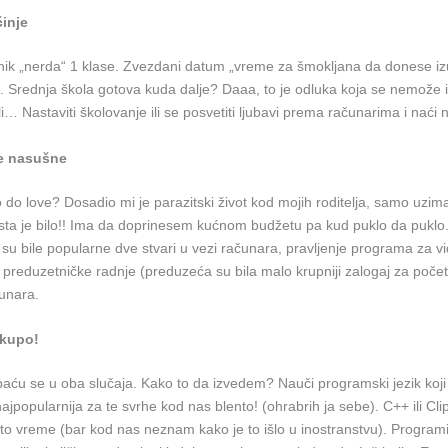
inje
ik „nerda“ 1 klase. Zvezdani datum „vreme za šmokljana da donese i
“. Srednja škola gotova kuda dalje? Daaa, to je odluka koja se nemože 
li… Nastaviti školovanje ili se posvetiti ljubavi prema računarima i naći 
še nasušne
do love? Dosadio mi je parazitski život kod mojih roditelja, samo uzimat
osta je bilo!! Ima da doprinesem kućnom budžetu pa kud puklo da puklo.
 su bile popularne dve stvari u vezi računara, pravljenje programa za v
 preduzetničke radnje (preduzeća su bila malo krupniji zalogaj za početn
unara.
skupo!
ću se u oba slučaja. Kako to da izvedem? Nauči programski jezik koji će
najpopularnija za te svrhe kod nas blento! (ohrabrih ja sebe). C++ ili Clip
to vreme (bar kod nas neznam kako je to išlo u inostranstvu). Program