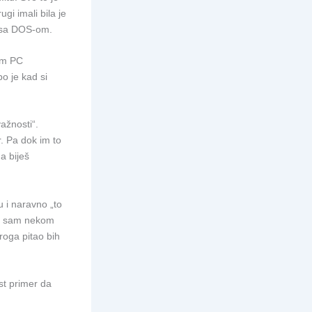
ugi imali bila je
u sa DOS-om.
nom PC
o je kad si
ažnosti“.
r. Pa dok im to
a biješ
 i naravno „to
om sam nekom
roga pitao bih
st primer da