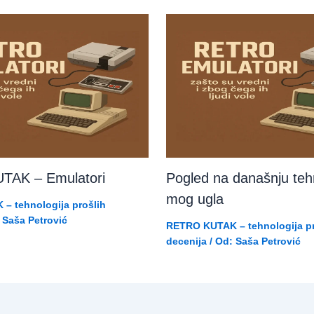
TAK – Emulatori
Pogled na današnju tehn
mog ugla
– tehnologija prošlih
Saša Petrović
RETRO KUTAK – tehnologija pr
decenija
/ Od:
Saša Petrović