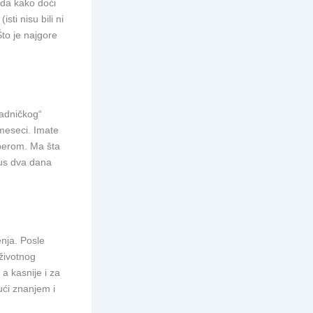
ada kako doći
ti nisu bili ni
Što je najgore
radničkog“
 meseci. Imate
pperom. Ma šta
lus dva dana
nja. Posle
životnog
a kasnije i za
ći znanjem i