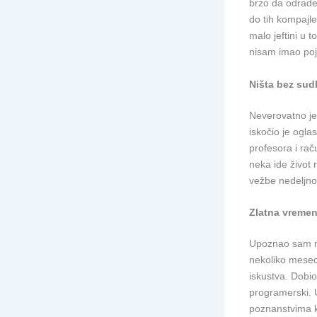
brzo da odrade 
do tih kompajle
malo jeftini u t
nisam imao poj
Ništa bez sud
Neverovatno je
iskočio je ogl
profesora i ra
neka ide život
vežbe nedeljno
Zlatna vreme
Upoznao sam mn
nekoliko mesec
iskustva. Dobio
programerski. 
poznanstvima 