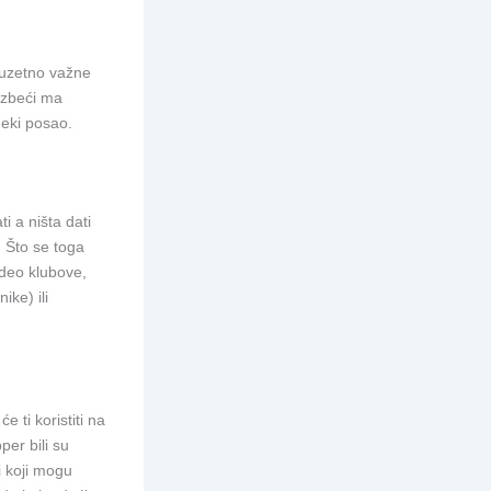
zuzetno važne
izbeći ma
neki posao.
i a ništa dati
 Što se toga
ideo klubove,
ike) ili
 ti koristiti na
per bili su
i koji mogu