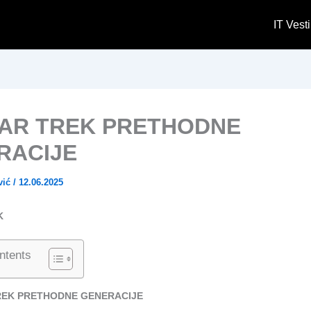
IT Vesti
TAR TREK PRETHODNE
RACIJE
vić
/
12.06.2025
K
ntents
REK PRETHODNE GENERACIJE