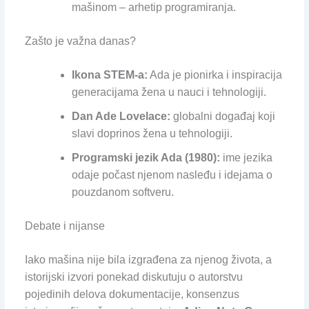
mašinom – arhetip programiranja.
Zašto je važna danas?
Ikona STEM-a:
Ada je pionirka i inspiracija
generacijama žena u nauci i tehnologiji.
Dan Ade Lovelace:
globalni događaj koji
slavi doprinos žena u tehnologiji.
Programski jezik Ada (1980):
ime jezika
odaje počast njenom nasleđu i idejama o
pouzdanom softveru.
Debate i nijanse
Iako mašina nije bila izgrađena za njenog života, a
istorijski izvori ponekad diskutuju o autorstvu
pojedinih delova dokumentacije, konsenzus