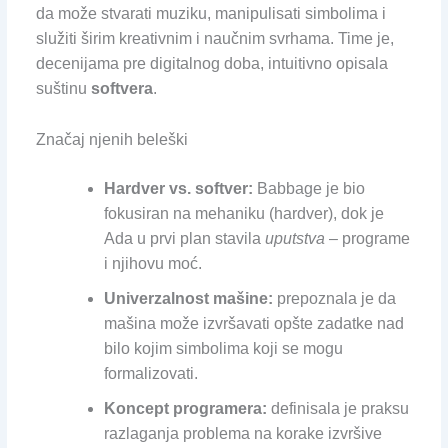
da može stvarati muziku, manipulisati simbolima i
služiti širim kreativnim i naučnim svrhama. Time je,
decenijama pre digitalnog doba, intuitivno opisala
suštinu
softvera
.
Značaj njenih beleški
Hardver vs. softver:
Babbage je bio
fokusiran na mehaniku (hardver), dok je
Ada u prvi plan stavila
uputstva
– programe
i njihovu moć.
Univerzalnost mašine:
prepoznala je da
mašina može izvršavati opšte zadatke nad
bilo kojim simbolima koji se mogu
formalizovati.
Koncept programera:
definisala je praksu
razlaganja problema na korake izvršive