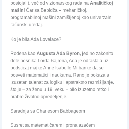
postojali), već od vizionarskog rada na
Analitičkoj
mašini
Čarlsa Bebidža – mehaničkoj,
programabilnoj mašini zamišljenoj kao univerzalni
računski uređaj.
Ko je bila Ada Lovelace?
Rođena kao
Augusta Ada Byron
, jedino zakonito
dete pesnika Lorda Bajrona, Ada je odrastala uz
podsticaj majke Anne Isabelle Milbanke da se
posveti matematici i naukama. Rano je pokazala
izuzetan talenat za logiku i apstraktno razmišljanje,
što je – za ženu u 19. veku – bilo izuzetno retko i
hrabro životno opredeljenje.
Saradnja sa Charlesom Babbageom
Susret sa matematičarem i pronalazačem