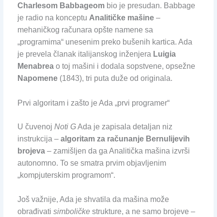
Charlesom Babbageom
bio je presudan. Babbage
je radio na konceptu
Analitičke mašine
–
mehaničkog računara opšte namene sa
„programima“ unesenim preko bušenih kartica. Ada
je prevela članak italijanskog inženjera
Luigia
Menabrea
o toj mašini i dodala sopstvene, opsežne
Napomene
(1843), tri puta duže od originala.
Prvi algoritam i zašto je Ada „prvi programer“
U čuvenoj
Noti G
Ada je zapisala detaljan niz
instrukcija –
algoritam za računanje Bernulijevih
brojeva
– zamišljen da ga Analitička mašina izvrši
autonomno. To se smatra prvim objavljenim
„kompjuterskim programom“.
Još važnije, Ada je shvatila da mašina može
obrađivati
simboličke
strukture, a ne samo brojeve –