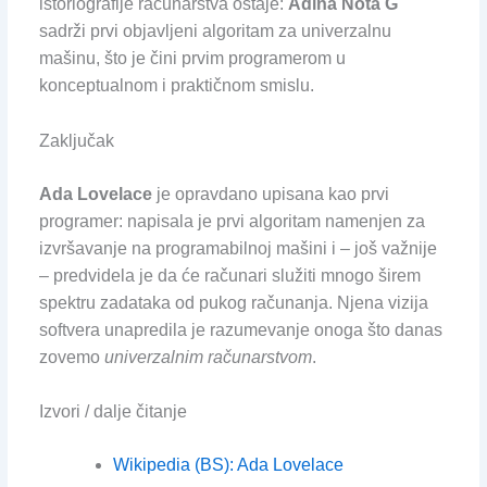
istoriografije računarstva ostaje:
Adina Nota G
sadrži prvi objavljeni algoritam za univerzalnu
mašinu, što je čini prvim programerom u
konceptualnom i praktičnom smislu.
Zaključak
Ada Lovelace
je opravdano upisana kao prvi
programer: napisala je prvi algoritam namenjen za
izvršavanje na programabilnoj mašini i – još važnije
– predvidela je da će računari služiti mnogo širem
spektru zadataka od pukog računanja. Njena vizija
softvera unapredila je razumevanje onoga što danas
zovemo
univerzalnim računarstvom
.
Izvori / dalje čitanje
Wikipedia (BS): Ada Lovelace