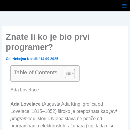
Pređi
na
sadržaj
Znate li ko je bio prvi
programer?
Od:
Nebojsa Kostić
/
14.09.2025
Table of Contents
Ada Lovelace
Ada Lovelace
(Augusta Ada King, grofica od
Lovelace, 1815–1852) široko je prepoznata kao
prvi
programer
u istoriji. Njena slava ne potiče od
programiranja elektronskih računara (koji tada nisu