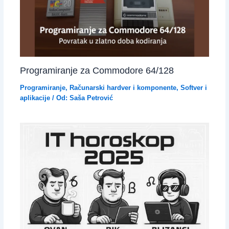
Programiranje za Commodore 64/128
Programiranje
,
Računarski hardver i komponente
,
Softver i
aplikacije
/ Od:
Saša Petrović