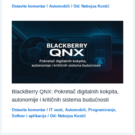
Ostavite komentar
/
Automobili
/ Od:
Nebojsa Kostić
BlackBerry QNX: Pokretač digitalnih kokpita,
autonomije i kritičnih sistema budućnosti
Ostavite komentar
/
IT vesti
,
Automobili
,
Programiranje
,
Softver i aplikacije
/ Od:
Nebojsa Kostić