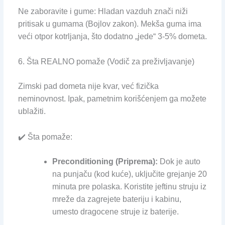
Ne zaboravite i gume: Hladan vazduh znači niži
pritisak u gumama (Bojlov zakon). Mekša guma ima
veći otpor kotrljanja, što dodatno „jede“ 3-5% dometa.
6. Šta REALNO pomaže (Vodič za preživljavanje)
Zimski pad dometa nije kvar, već fizička
neminovnost. Ipak, pametnim korišćenjem ga možete
ublažiti.
✔️ Šta pomaže:
Preconditioning (Priprema):
Dok je auto
na punjaču (kod kuće), uključite grejanje 20
minuta pre polaska. Koristite jeftinu struju iz
mreže da zagrejete bateriju i kabinu,
umesto dragocene struje iz baterije.