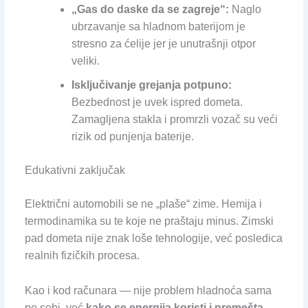
„Gas do daske da se zagreje“:
Naglo
ubrzavanje sa hladnom baterijom je
stresno za ćelije jer je unutrašnji otpor
veliki.
Isključivanje grejanja potpuno:
Bezbednost je uvek ispred dometa.
Zamagljena stakla i promrzli vozač su veći
rizik od punjenja baterije.
Edukativni zaključak
Električni automobili se ne „plaše“ zime. Hemija i
termodinamika su te koje ne praštaju minus. Zimski
pad dometa nije znak loše tehnologije, već posledica
realnih fizičkih procesa.
Kao i kod računara — nije problem hladnoća sama
po sebi, već
kako se energija koristi i premešta
.