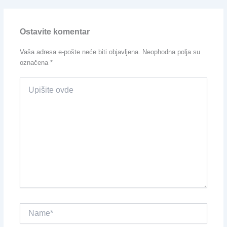
Ostavite komentar
Vaša adresa e-pošte neće biti objavljena.
Neophodna polja su
označena
*
Upišite
ovde
Name*