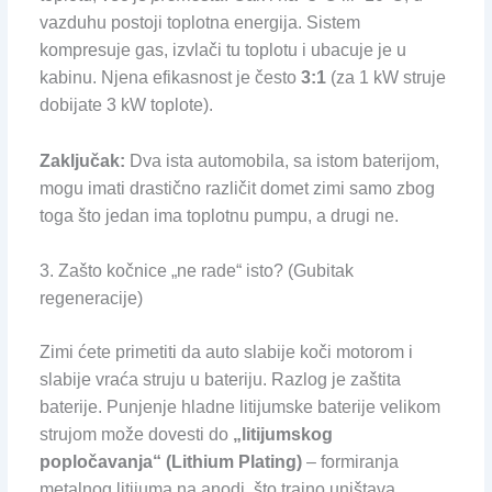
vazduhu postoji toplotna energija. Sistem
kompresuje gas, izvlači tu toplotu i ubacuje je u
kabinu. Njena efikasnost je često
3:1
(za 1 kW struje
dobijate 3 kW toplote).
Zaključak:
Dva ista automobila, sa istom baterijom,
mogu imati drastično različit domet zimi samo zbog
toga što jedan ima toplotnu pumpu, a drugi ne.
3. Zašto kočnice „ne rade“ isto? (Gubitak
regeneracije)
Zimi ćete primetiti da auto slabije koči motorom i
slabije vraća struju u bateriju. Razlog je zaštita
baterije. Punjenje hladne litijumske baterije velikom
strujom može dovesti do
„litijumskog
popločavanja“ (Lithium Plating)
– formiranja
metalnog litijuma na anodi, što trajno uništava