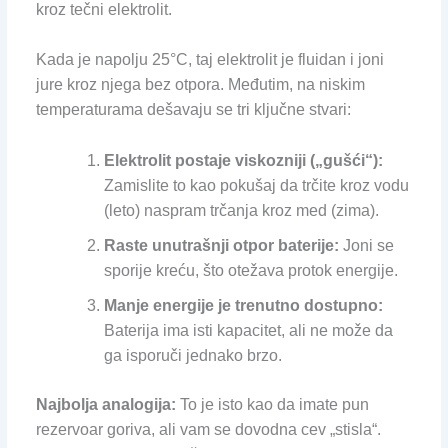
kroz tečni elektrolit.
Kada je napolju 25°C, taj elektrolit je fluidan i joni
jure kroz njega bez otpora. Međutim, na niskim
temperaturama dešavaju se tri ključne stvari:
Elektrolit postaje viskozniji („gušći“):
Zamislite to kao pokušaj da trčite kroz vodu
(leto) naspram trčanja kroz med (zima).
Raste unutrašnji otpor baterije:
Joni se
sporije kreću, što otežava protok energije.
Manje energije je trenutno dostupno:
Baterija ima isti kapacitet, ali ne može da
ga isporuči jednako brzo.
Najbolja analogija:
To je isto kao da imate pun
rezervoar goriva, ali vam se dovodna cev „stisla“.