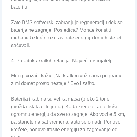
bateriju.
Zato BMS softverski zabranjuje regeneraciju dok se
baterija ne zagreje. Posledica? Morate koristiti
mehaničke kočnice i rasipate energiju koju biste leti
sačuvali.
4. Paradoks kratkih relacija: Najveći neprijatelj
Mnogi vozači kažu: „Na kratkim vožnjama po gradu
zimi domet prosto nestaje.“ Evo i zašto.
Baterija i kabina su velika masa (preko 2 tone
gvožđa, stakla i litijuma). Kada krenete, auto troši
ogromnu energiju da sve to zagreje. Ako vozite 5 km,
pa stanete na sat vremena, auto se ohladi. Ponovo
krećete, ponovo trošite energiju za zagrevanje od