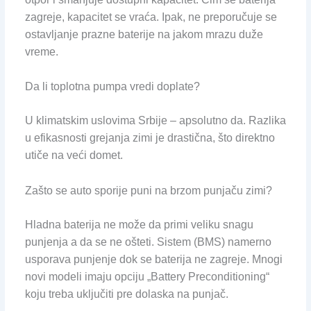
zagreje, kapacitet se vraća. Ipak, ne preporučuje se
ostavljanje prazne baterije na jakom mrazu duže
vreme.
Da li toplotna pumpa vredi doplate?
U klimatskim uslovima Srbije – apsolutno da. Razlika
u efikasnosti grejanja zimi je drastična, što direktno
utiče na veći domet.
Zašto se auto sporije puni na brzom punjaču zimi?
Hladna baterija ne može da primi veliku snagu
punjenja a da se ne ošteti. Sistem (BMS) namerno
usporava punjenje dok se baterija ne zagreje. Mnogi
novi modeli imaju opciju „Battery Preconditioning“
koju treba uključiti pre dolaska na punjač.