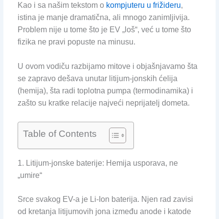
Kao i sa našim tekstom o
kompjuteru u frižideru
,
istina je manje dramatična, ali mnogo zanimljivija.
Problem nije u tome što je EV „loš“, već u tome što
fizika ne pravi popuste na minusu.
U ovom vodiču razbijamo mitove i objašnjavamo šta
se zapravo dešava unutar litijum-jonskih ćelija
(hemija), šta radi toplotna pumpa (termodinamika) i
zašto su kratke relacije najveći neprijatelj dometa.
Table of Contents
1. Litijum-jonske baterije: Hemija usporava, ne
„umire“
Srce svakog EV-a je Li-Ion baterija. Njen rad zavisi
od kretanja litijumovih jona između anode i katode