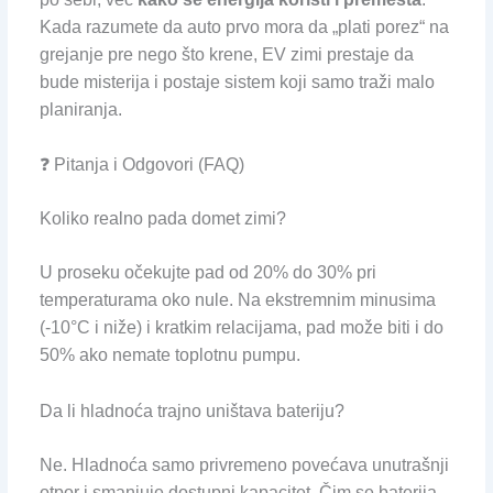
Kada razumete da auto prvo mora da „plati porez“ na
grejanje pre nego što krene, EV zimi prestaje da
bude misterija i postaje sistem koji samo traži malo
planiranja.
❓ Pitanja i Odgovori (FAQ)
Koliko realno pada domet zimi?
U proseku očekujte pad od 20% do 30% pri
temperaturama oko nule. Na ekstremnim minusima
(-10°C i niže) i kratkim relacijama, pad može biti i do
50% ako nemate toplotnu pumpu.
Da li hladnoća trajno uništava bateriju?
Ne. Hladnoća samo privremeno povećava unutrašnji
otpor i smanjuje dostupni kapacitet. Čim se baterija