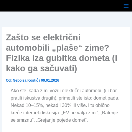
Pređi
na
sadržaj
Zašto se električni
automobili „plaše“ zime?
Fizika iza gubitka dometa (i
kako ga sačuvati)
Od:
Nebojsa Kostić
/
09.01.2026
Ako ste ikada zimi vozili električni automobil (ili bar
pratili iskustva drugih), primetili ste isto: domet pada.
Nekad 10–15%, nekad i 30% ili više. I tu obično
kreće internet-diskusija: „EV ne valja zimi“, „Baterije
se smrznu“, „Grejanje pojede domet“.