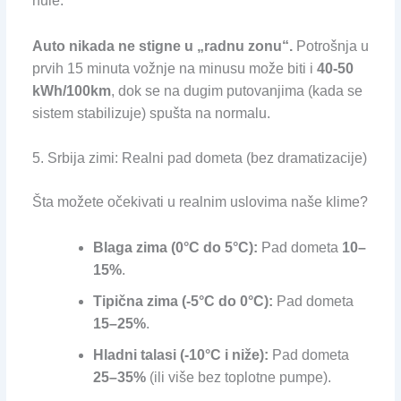
nule.
Auto nikada ne stigne u „radnu zonu“.
Potrošnja u
prvih 15 minuta vožnje na minusu može biti i
40-50
kWh/100km
, dok se na dugim putovanjima (kada se
sistem stabilizuje) spušta na normalu.
5. Srbija zimi: Realni pad dometa (bez dramatizacije)
Šta možete očekivati u realnim uslovima naše klime?
Blaga zima (0°C do 5°C):
Pad dometa
10–
15%
.
Tipična zima (-5°C do 0°C):
Pad dometa
15–25%
.
Hladni talasi (-10°C i niže):
Pad dometa
25–35%
(ili više bez toplotne pumpe).