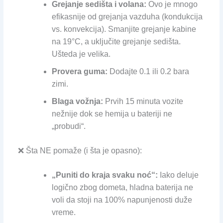
Grejanje sedišta i volana:
Ovo je mnogo
efikasnije od grejanja vazduha (kondukcija
vs. konvekcija). Smanjite grejanje kabine
na 19°C, a uključite grejanje sedišta.
Ušteda je velika.
Provera guma:
Dodajte 0.1 ili 0.2 bara
zimi.
Blaga vožnja:
Prvih 15 minuta vozite
nežnije dok se hemija u bateriji ne
„probudi“.
❌ Šta NE pomaže (i šta je opasno):
„Puniti do kraja svaku noć“:
Iako deluje
logično zbog dometa, hladna baterija ne
voli da stoji na 100% napunjenosti duže
vreme.