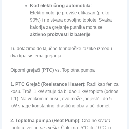
Kod električnog automobila:
Elektromotor je previše efikasan (preko
90%) i ne stvara dovoljno toplote. Svaka
kalorija za grejanje putnika mora se
aktivno proizvesti iz baterije
.
Tu dolazimo do ključne tehnološke razlike između
dva tipa sistema grejanja:
Otporni grejači (PTC) vs. Toplotna pumpa
1. PTC Grejač (Resistance Heater):
Radi kao fen za
kosu. Troši 1 kW struje da bi dao 1 kW toplote (odnos
1:1). Na velikom minusu, ovo može „pojesti“ i do 5
kW snage konstantno, drastično obarajući domet.
2. Toplotna pumpa (Heat Pump):
Ona ne
stvara
toplotu, već je
premešta
. Čak i na -5°C ili -10°C, u