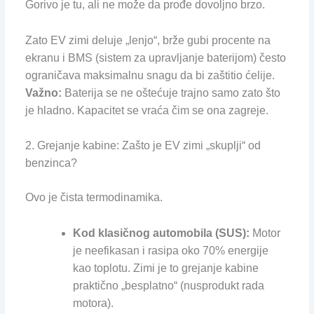
Gorivo je tu, ali ne može da prođe dovoljno brzo.
Zato EV zimi deluje „lenjo“, brže gubi procente na
ekranu i BMS (sistem za upravljanje baterijom) često
ograničava maksimalnu snagu da bi zaštitio ćelije.
Važno:
Baterija se ne oštećuje trajno samo zato što
je hladno. Kapacitet se vraća čim se ona zagreje.
2. Grejanje kabine: Zašto je EV zimi „skuplji“ od
benzinca?
Ovo je čista termodinamika.
Kod klasičnog automobila (SUS):
Motor
je neefikasan i rasipa oko 70% energije
kao toplotu. Zimi je to grejanje kabine
praktično „besplatno“ (nusprodukt rada
motora).