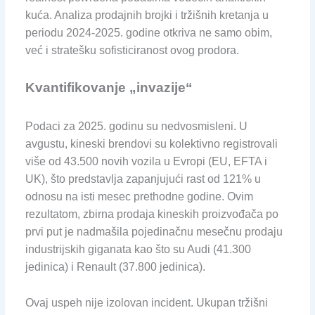
kuća. Analiza prodajnih brojki i tržišnih kretanja u
periodu 2024-2025. godine otkriva ne samo obim,
već i stratešku sofisticiranost ovog prodora.
Kvantifikovanje „invazije“
Podaci za 2025. godinu su nedvosmisleni. U
avgustu, kineski brendovi su kolektivno registrovali
više od 43.500 novih vozila u Evropi (EU, EFTA i
UK), što predstavlja zapanjujući rast od 121% u
odnosu na isti mesec prethodne godine. Ovim
rezultatom, zbirna prodaja kineskih proizvođača po
prvi put je nadmašila pojedinačnu mesečnu prodaju
industrijskih giganata kao što su Audi (41.300
jedinica) i Renault (37.800 jedinica).
Ovaj uspeh nije izolovan incident. Ukupan tržišni