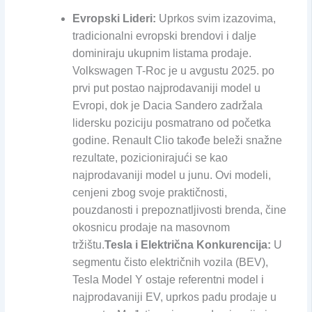
Evropski Lideri:
Uprkos svim izazovima,
tradicionalni evropski brendovi i dalje
dominiraju ukupnim listama prodaje.
Volkswagen T-Roc je u avgustu 2025. po
prvi put postao najprodavaniji model u
Evropi, dok je Dacia Sandero zadržala
lidersku poziciju posmatrano od početka
godine. Renault Clio takođe beleži snažne
rezultate, pozicionirajući se kao
najprodavaniji model u junu. Ovi modeli,
cenjeni zbog svoje praktičnosti,
pouzdanosti i prepoznatljivosti brenda, čine
okosnicu prodaje na masovnom
tržištu.
Tesla i Električna Konkurencija:
U
segmentu čisto električnih vozila (BEV),
Tesla Model Y ostaje referentni model i
najprodavaniji EV, uprkos padu prodaje u