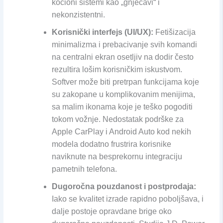
kočioni sistemi kao „gnjecavi“ i
nekonzistentni.
Korisnički interfejs (UI/UX):
Fetišizacija
minimalizma i prebacivanje svih komandi
na centralni ekran osetljiv na dodir često
rezultira lošim korisničkim iskustvom.
Softver može biti pretrpan funkcijama koje
su zakopane u komplikovanim menijima,
sa malim ikonama koje je teško pogoditi
tokom vožnje. Nedostatak podrške za
Apple CarPlay i Android Auto kod nekih
modela dodatno frustrira korisnike
naviknute na besprekornu integraciju
pametnih telefona.
Dugoročna pouzdanost i postprodaja:
Iako se kvalitet izrade rapidno poboljšava, i
dalje postoje opravdane brige oko