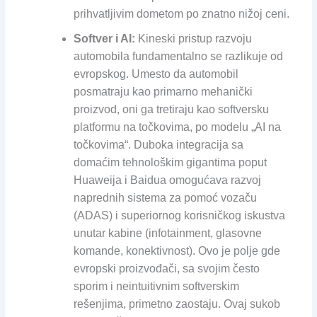
prihvatljivim dometom po znatno nižoj ceni.
Softver i AI:
Kineski pristup razvoju
automobila fundamentalno se razlikuje od
evropskog. Umesto da automobil
posmatraju kao primarno mehanički
proizvod, oni ga tretiraju kao softversku
platformu na točkovima, po modelu „AI na
točkovima“. Duboka integracija sa
domaćim tehnološkim gigantima poput
Huaweija i Baidua omogućava razvoj
naprednih sistema za pomoć vozaču
(ADAS) i superiornog korisničkog iskustva
unutar kabine (infotainment, glasovne
komande, konektivnost). Ovo je polje gde
evropski proizvođači, sa svojim često
sporim i neintuitivnim softverskim
rešenjima, primetno zaostaju. Ovaj sukob