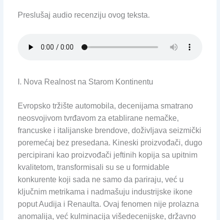
Preslušaj audio recenziju ovog teksta.
I. Nova Realnost na Starom Kontinentu
Evropsko tržište automobila, decenijama smatrano
neosvojivom tvrđavom za etablirane nemačke,
francuske i italijanske brendove, doživljava seizmički
poremećaj bez presedana. Kineski proizvođači, dugo
percipirani kao proizvođači jeftinih kopija sa upitnim
kvalitetom, transformisali su se u formidable
konkurente koji sada ne samo da pariraju, već u
ključnim metrikama i nadmašuju industrijske ikone
poput Audija i Renaulta. Ovaj fenomen nije prolazna
anomalija, već kulminacija višedecenijske, državno