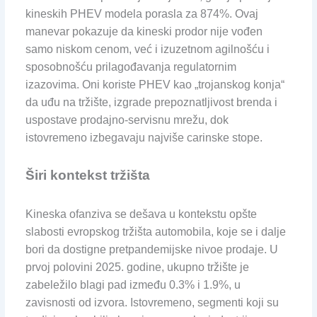
kineskih PHEV modela porasla za 874%. Ovaj
manevar pokazuje da kineski prodor nije vođen
samo niskom cenom, već i izuzetnom agilnošću i
sposobnošću prilagođavanja regulatornim
izazovima. Oni koriste PHEV kao „trojanskog konja“
da uđu na tržište, izgrade prepoznatljivost brenda i
uspostave prodajno-servisnu mrežu, dok
istovremeno izbegavaju najviše carinske stope.
Širi kontekst tržišta
Kineska ofanziva se dešava u kontekstu opšte
slabosti evropskog tržišta automobila, koje se i dalje
bori da dostigne pretpandemijske nivoe prodaje. U
prvoj polovini 2025. godine, ukupno tržište je
zabeležilo blagi pad između 0.3% i 1.9%, u
zavisnosti od izvora. Istovremeno, segmenti koji su