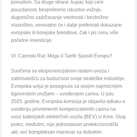
ponudom. Sa druge strane, kupac koji ceni
pouzdanost, besprekorno iskustvo vožnje,
dugoročno zadržavanje vrednosti i bezbrižno
vlasništvo, verovatno će i dalje preferirati dokazane
evropske ili korejske brendove, čak i po cenu više
početne investicije.
VI. Carinski Rat: Mogu li Tarife Spasiti Evropu?
Suočena sa eksponencijalnim rastom uvoza i
zabrinutošću za budućnost svoje strateške industrije,
Evropska unija je posegnula za svojim najmoćnijim
trgovinskim oružjem – uvođenjem carina. U julu
2025. godine, Evropska komisija je objavila odluku o
uvođenju privremenih kompenzatornih carina na
uvoz baterijskih električnih vozila (BEV) iz Kine. Ovaj
potez, međutim, nije jednostavan protekcionistički
akt, već kompleksan manevar sa dubokim