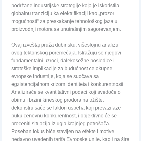
podržane industrijske strategije koja je iskoristila
globalnu tranziciju ka elektrifikaciji kao „prozor
mogućnosti“ za preskakanje tehnološkog jaza u
proizvodnji motora sa unutrašnjim sagorevanjem.
Ovaj izveštaj pruža dubinsku, višeslojnu analizu
ovog tektonskog poremećaja. Istražuju se njegovi
fundamentalni uzroci, dalekosežne posledice i
strateške implikacije za budućnost celokupne
evropske industrije, koja se suočava sa
egzistencijalnom krizom identiteta i konkurentnosti.
Analiziraće se kvantitativni podaci koji svedoče o
obimu i brzini kineskog prodora na tržište,
dekonstruisaće se faktori uspeha koji prevazilaze
puku cenovnu konkurentnost, i objektivno će se
proceniti situacija iz ugla krajnjeg potrošača.
Poseban fokus biće stavljen na efekte i motive
nedavno uvedenih tarifa Evropske unije, kao i na šire