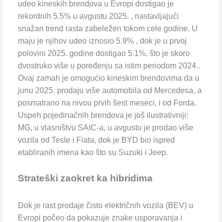
udeo kineskih brendova u Evropi dostigao je
rekordnih 5.5% u avgustu 2025. , nastavljajući
snažan trend rasta zabeležen tokom cele godine. U
maju je njihov udeo iznosio 5.9% , dok je u prvoj
polovini 2025. godine dostigao 5.1%, što je skoro
dvostruko više u poređenju sa istim periodom 2024..
Ovaj zamah je omogućio kineskim brendovima da u
junu 2025. prodaju više automobila od Mercedesa, a
posmatrano na nivou prvih šest meseci, i od Forda.
Uspeh pojedinačnih brendova je još ilustrativniji:
MG, u vlasništvu SAIC-a, u avgustu je prodao više
vozila od Tesle i Fiata, dok je BYD bio ispred
etabliranih imena kao što su Suzuki i Jeep.
Strateški zaokret ka hibridima
Dok je rast prodaje čisto električnih vozila (BEV) u
Evropi počeo da pokazuje znake usporavanja i