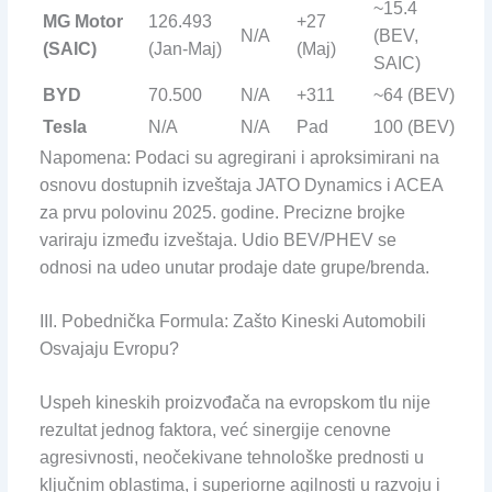
~15.4
MG Motor
126.493
+27
N/A
(BEV,
(SAIC)
(Jan-Maj)
(Maj)
SAIC)
BYD
70.500
N/A
+311
~64 (BEV)
Tesla
N/A
N/A
Pad
100 (BEV)
Napomena: Podaci su agregirani i aproksimirani na
osnovu dostupnih izveštaja JATO Dynamics i ACEA
za prvu polovinu 2025. godine. Precizne brojke
variraju između izveštaja. Udio BEV/PHEV se
odnosi na udeo unutar prodaje date grupe/brenda.
III. Pobednička Formula: Zašto Kineski Automobili
Osvajaju Evropu?
Uspeh kineskih proizvođača na evropskom tlu nije
rezultat jednog faktora, već sinergije cenovne
agresivnosti, neočekivane tehnološke prednosti u
ključnim oblastima, i superiorne agilnosti u razvoju i