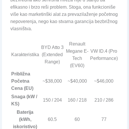
efikasno i brzo reši problem. Stoga, ona funkcioniše
više kao marketinški alat za prevazilaženje početnog
nepoverenja, nego kao stvarna garancija bezbrižnog
vlasništva.
Renault
BYD Atto 3
Megane E-
VW ID.4 (Pro
Karakteristika
(Extended
Tech
Performance)
Range)
(EV60)
Približna
Početna
~$38,000
~$40,000
~$46,000
Cena (EU)
Snaga (kW /
150 / 204
160 / 218
210 / 286
KS)
Baterija
(kWh,
60.5
60
77
iskoristivo)