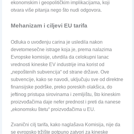
ekonomskim i geopolitičkim implikacijama, koji
otvara više pitanja nego što nudi odgovora.
Mehanizam i ciljevi EU tarifa
Odluka o uvođenju carina je usledila nakon
devetomesečne istrage koja je, prema nalazima
Evropske komisije, utvrdila da celokupni lanac
vrednosti kineske EV industrije ima korist od
„nepoštenih subvencija“ od strane države. Ove
subvencije, kako se navodi, uključuju sve od direktne
finansijske podrške, preko poreskih olakšica, do
jeftinog pristupa sirovinama i zemljištu, što kineskim
proizvođačima daje nefer prednost i preti da nanese
„ekonomsku štetu“ proizvođačima u EU.
Zvanični cilj tarifa, kako naglašava Komisija, nije da
se evropsko tržište potpuno zatvori za kineske