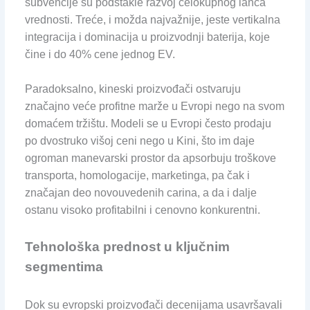
subvencije su podstakle razvoj celokupnog lanca
vrednosti. Treće, i možda najvažnije, jeste vertikalna
integracija i dominacija u proizvodnji baterija, koje
čine i do 40% cene jednog EV.
Paradoksalno, kineski proizvođači ostvaruju
značajno veće profitne marže u Evropi nego na svom
domaćem tržištu. Modeli se u Evropi često prodaju
po dvostruko višoj ceni nego u Kini, što im daje
ogroman manevarski prostor da apsorbuju troškove
transporta, homologacije, marketinga, pa čak i
značajan deo novouvedenih carina, a da i dalje
ostanu visoko profitabilni i cenovno konkurentni.
Tehnološka prednost u ključnim
segmentima
Dok su evropski proizvođači decenijama usavršavali