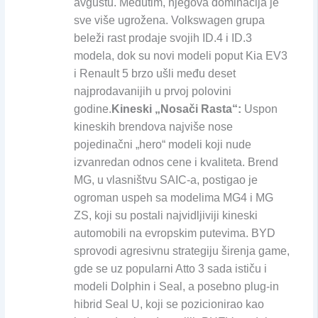
avgustu. Međutim, njegova dominacija je
sve više ugrožena. Volkswagen grupa
beleži rast prodaje svojih ID.4 i ID.3
modela, dok su novi modeli poput Kia EV3
i Renault 5 brzo ušli među deset
najprodavanijih u prvoj polovini
godine.
Kineski „Nosači Rasta“:
Uspon
kineskih brendova najviše nose
pojedinačni „hero“ modeli koji nude
izvanredan odnos cene i kvaliteta. Brend
MG, u vlasništvu SAIC-a, postigao je
ogroman uspeh sa modelima MG4 i MG
ZS, koji su postali najvidljiviji kineski
automobili na evropskim putevima. BYD
sprovodi agresivnu strategiju širenja game,
gde se uz popularni Atto 3 sada ističu i
modeli Dolphin i Seal, a posebno plug-in
hibrid Seal U, koji se pozicionirao kao