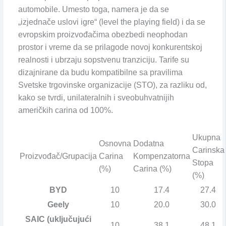
automobile. Umesto toga, namera je da se
„izjednače uslovi igre“ (level the playing field) i da se
evropskim proizvođačima obezbedi neophodan
prostor i vreme da se prilagode novoj konkurentskoj
realnosti i ubrzaju sopstvenu tranziciju. Tarife su
dizajnirane da budu kompatibilne sa pravilima
Svetske trgovinske organizacije (STO), za razliku od,
kako se tvrdi, unilateralnih i sveobuhvatnijih
američkih carina od 100%.
Ukupna
Osnovna
Dodatna
Carinska
Proizvođač/Grupacija
Carina
Kompenzatorna
Stopa
(%)
Carina (%)
(%)
BYD
10
17.4
27.4
Geely
10
20.0
30.0
SAIC (uključujući
10
38.1
48.1