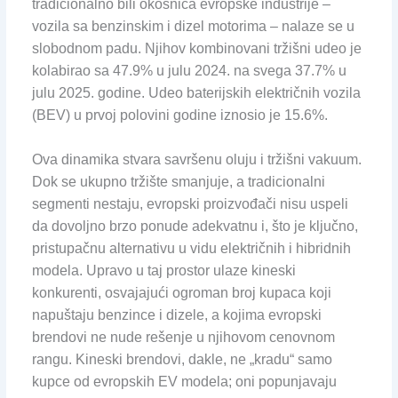
tradicionalno bili okosnica evropske industrije –
vozila sa benzinskim i dizel motorima – nalaze se u
slobodnom padu. Njihov kombinovani tržišni udeo je
kolabirao sa 47.9% u julu 2024. na svega 37.7% u
julu 2025. godine. Udeo baterijskih električnih vozila
(BEV) u prvoj polovini godine iznosio je 15.6%.
Ova dinamika stvara savršenu oluju i tržišni vakuum.
Dok se ukupno tržište smanjuje, a tradicionalni
segmenti nestaju, evropski proizvođači nisu uspeli
da dovoljno brzo ponude adekvatnu i, što je ključno,
pristupačnu alternativu u vidu električnih i hibridnih
modela. Upravo u taj prostor ulaze kineski
konkurenti, osvajajući ogroman broj kupaca koji
napuštaju benzince i dizele, a kojima evropski
brendovi ne nude rešenje u njihovom cenovnom
rangu. Kineski brendovi, dakle, ne „kradu“ samo
kupce od evropskih EV modela; oni popunjavaju