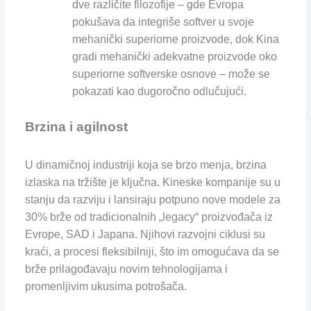
dve različite filozofije – gde Evropa
pokušava da integriše softver u svoje
mehanički superiorne proizvode, dok Kina
gradi mehanički adekvatne proizvode oko
superiorne softverske osnove – može se
pokazati kao dugoročno odlučujući.
Brzina i agilnost
U dinamičnoj industriji koja se brzo menja, brzina
izlaska na tržište je ključna. Kineske kompanije su u
stanju da razviju i lansiraju potpuno nove modele za
30% brže od tradicionalnih „legacy“ proizvođača iz
Evrope, SAD i Japana. Njihovi razvojni ciklusi su
kraći, a procesi fleksibilniji, što im omogućava da se
brže prilagođavaju novim tehnologijama i
promenljivim ukusima potrošača.