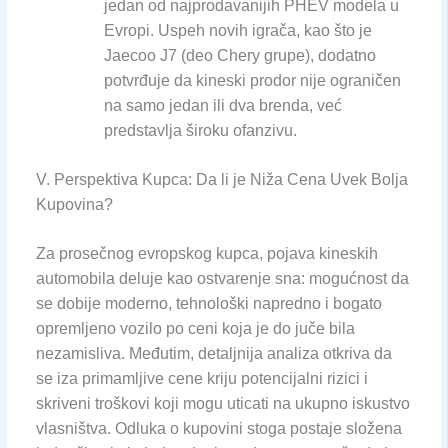
jedan od najprodavanijih PHEV modela u
Evropi. Uspeh novih igrača, kao što je
Jaecoo J7 (deo Chery grupe), dodatno
potvrđuje da kineski prodor nije ograničen
na samo jedan ili dva brenda, već
predstavlja široku ofanzivu.
V. Perspektiva Kupca: Da li je Niža Cena Uvek Bolja
Kupovina?
Za prosečnog evropskog kupca, pojava kineskih
automobila deluje kao ostvarenje sna: mogućnost da
se dobije moderno, tehnološki napredno i bogato
opremljeno vozilo po ceni koja je do juče bila
nezamisliva. Međutim, detaljnija analiza otkriva da
se iza primamljive cene kriju potencijalni rizici i
skriveni troškovi koji mogu uticati na ukupno iskustvo
vlasništva. Odluka o kupovini stoga postaje složena