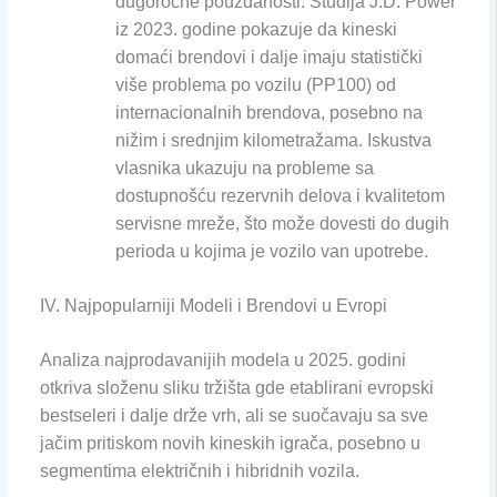
dugoročne pouzdanosti. Studija J.D. Power
iz 2023. godine pokazuje da kineski
domaći brendovi i dalje imaju statistički
više problema po vozilu (PP100) od
internacionalnih brendova, posebno na
nižim i srednjim kilometražama. Iskustva
vlasnika ukazuju na probleme sa
dostupnošću rezervnih delova i kvalitetom
servisne mreže, što može dovesti do dugih
perioda u kojima je vozilo van upotrebe.
IV. Najpopularniji Modeli i Brendovi u Evropi
Analiza najprodavanijih modela u 2025. godini
otkriva složenu sliku tržišta gde etablirani evropski
bestseleri i dalje drže vrh, ali se suočavaju sa sve
jačim pritiskom novih kineskih igrača, posebno u
segmentima električnih i hibridnih vozila.