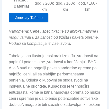
(Vozilo /
god. / 200k
god. / 160k
god. / 160k
Baterija)
km
km
km
Извези у Табеле
Napomena: Cene i specifikacije su aproksimativne i
mogu varirati u zavisnosti od tržišta i paketa opreme.
Podaci su kompilacija iz više izvora.
Tabela jasno ilustruje raskorak između „vrednosti na
papiru“ i potencijalne „vrednosti u korišćenju“. BYD
Atto 3 nudi najbogatiji paket standardne opreme po
najnižoj ceni, ali sa slabijim performansama
punjenja. Odluka o kupovini se stoga svodi na
individualne prioritete. Kupac koji je tehnološki
entuzijasta, kome je bitna najnovija oprema po niskoj
ceni i spreman je da toleriše potencijalne softverske
„bubice“, mogao bi biti izuzetno zadovoljan kineskom