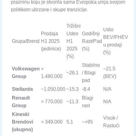
prazninu koju je stvorila sama Evropska unija svojom
politikom ubrzane i skupe tranzicije.
Tržišni
Udio
Prodaja
Udeo
Godišnji
BEV/PHEV
Grupa/Brend
H1 2025
H1
Rast/Pad
u prodaji
(jedinice)
2025
(%)
(%)
(%)
Stabilno
Volkswagen
>
~21.5
~26.1
/ Blagi
Group
1.480.000
(BEV)
pad
Stellantis
~1.050.000
~15.3
-8.4
N/A
Renault
Blagi
> 770.000
~11.3
N/A
Group
rast
Kineski
Visok /
Brendovi
> 349.000
5.1
~+95
Rastući
(ukupno)