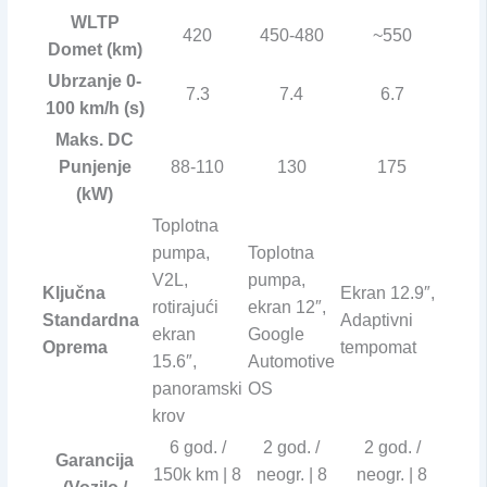
WLTP
420
450-480
~550
Domet (km)
Ubrzanje 0-
7.3
7.4
6.7
100 km/h (s)
Maks. DC
Punjenje
88-110
130
175
(kW)
Toplotna
pumpa,
Toplotna
V2L,
pumpa,
Ključna
Ekran 12.9″,
rotirajući
ekran 12″,
Standardna
Adaptivni
ekran
Google
Oprema
tempomat
15.6″,
Automotive
panoramski
OS
krov
6 god. /
2 god. /
2 god. /
Garancija
150k km | 8
neogr. | 8
neogr. | 8