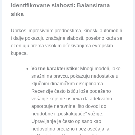
Identifikovane slabosti: Balansirana
slika
Uprkos impresivnim prednostima, kineski automobili
i dalje pokazuju značajne slabosti, posebno kada se
ocenjuju prema visokim očekivanjima evropskih
kupaca.
Vozne karakteristike:
Mnogi modeli, iako
snažni na pravcu, pokazuju nedostatke u
ključnim dinamičkim disciplinama.
Recenzije često ističu loše podešeno
vešanje koje ne uspeva da adekvatno
apsorbuje neravnine, što dovodi do
neudobne i „poskakujuće“ vožnje.
Upravljanje je često opisano kao
nedovoljno precizno i bez osećaja, a