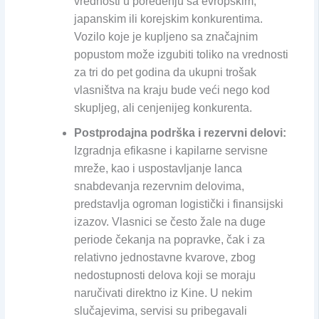
vrednosti u poređenju sa evropskim,
japanskim ili korejskim konkurentima.
Vozilo koje je kupljeno sa značajnim
popustom može izgubiti toliko na vrednosti
za tri do pet godina da ukupni trošak
vlasništva na kraju bude veći nego kod
skupljeg, ali cenjenijeg konkurenta.
Postprodajna podrška i rezervni delovi:
Izgradnja efikasne i kapilarne servisne
mreže, kao i uspostavljanje lanca
snabdevanja rezervnim delovima,
predstavlja ogroman logistički i finansijski
izazov. Vlasnici se često žale na duge
periode čekanja na popravke, čak i za
relativno jednostavne kvarove, zbog
nedostupnosti delova koji se moraju
naručivati direktno iz Kine. U nekim
slučajevima, servisi su pribegavali