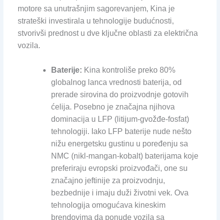
motore sa unutrašnjim sagorevanjem, Kina je
strateški investirala u tehnologije budućnosti,
stvorivši prednost u dve ključne oblasti za električna
vozila.
Baterije:
Kina kontroliše preko 80%
globalnog lanca vrednosti baterija, od
prerade sirovina do proizvodnje gotovih
ćelija. Posebno je značajna njihova
dominacija u LFP (litijum-gvožđe-fosfat)
tehnologiji. Iako LFP baterije nude nešto
nižu energetsku gustinu u poređenju sa
NMC (nikl-mangan-kobalt) baterijama koje
preferiraju evropski proizvođači, one su
značajno jeftinije za proizvodnju,
bezbednije i imaju duži životni vek. Ova
tehnologija omogućava kineskim
brendovima da ponude vozila sa