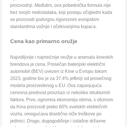
proizvodnji. Međutim, ova pobednička formula nije
bez svojih nedostataka, koji postaju očigledni kada
se proizvodi podvrgnu rigoroznim evropskim
standardima vožnje i očekivanjima kupaca.
Cena kao primarno oružje
Najvidljivije i najmoćnije oružje u arsenalu kineskih
brendova je cena. Prosečan baterijski električni
automobil (BEV) uvezen iz Kine u Evropu tokom
2023. godine bio je za 37.4% jeftiniji od prosečnog
modela proizvedenog u EU. Ova zapanjujuća
cenovna prednost proizilazi iz nekoliko strukturnih
faktora. Prvo, ogromna ekonomija obima, s obzirom
da Kina proizvodi preko 60% svetskih električnih
vozila, omogućava drastično niže troškove po
jedinici. Drugo, dugogodišnje i izdašne državne