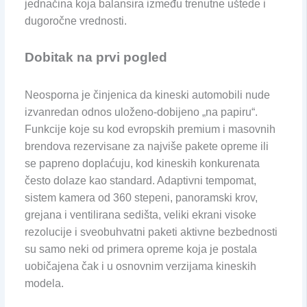
jednačina koja balansira između trenutne uštede i
dugoročne vrednosti.
Dobitak na prvi pogled
Neosporna je činjenica da kineski automobili nude
izvanredan odnos uloženo-dobijeno „na papiru“.
Funkcije koje su kod evropskih premium i masovnih
brendova rezervisane za najviše pakete opreme ili
se papreno doplaćuju, kod kineskih konkurenata
često dolaze kao standard. Adaptivni tempomat,
sistem kamera od 360 stepeni, panoramski krov,
grejana i ventilirana sedišta, veliki ekrani visoke
rezolucije i sveobuhvatni paketi aktivne bezbednosti
su samo neki od primera opreme koja je postala
uobičajena čak i u osnovnim verzijama kineskih
modela.