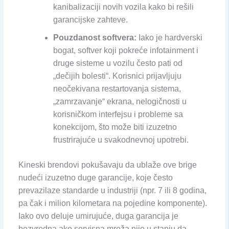
kanibalizaciji novih vozila kako bi rešili
garancijske zahteve.
Pouzdanost softvera:
Iako je hardverski
bogat, softver koji pokreće infotainment i
druge sisteme u vozilu često pati od
„dečijih bolesti“. Korisnici prijavljuju
neočekivana restartovanja sistema,
„zamrzavanje“ ekrana, nelogičnosti u
korisničkom interfejsu i probleme sa
konekcijom, što može biti izuzetno
frustrirajuće u svakodnevnoj upotrebi.
Kineski brendovi pokušavaju da ublaže ove brige
nudeći izuzetno duge garancije, koje često
prevazilaze standarde u industriji (npr. 7 ili 8 godina,
pa čak i milion kilometara na pojedine komponente).
Iako ovo deluje umirujuće, duga garancija je
bezvredna ako servisna mreža nije u stanju da