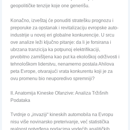
geopolitičke tenzije koje one generišu.
Konačno, izveštaj će ponuditi stratešku prognozu i
preporuke za opstanak i revitalizaciju evropske auto-
industrije u novoj eri globalne konkurencije. U srcu
ove analize leži ključno pitanje: da li je forsirana i
ubrzana tranzicija ka potpunoj elektrifikaciji,
prvobitno zamišljena kao put ka ekološkoj održivosti i
tehnološkom liderstvu, nenamerno postala Ahilova
peta Evrope, otvarajući vrata konkurentu koji je za
ovu promenu bio neuporedivo spremniji?
II. Anatomija Kineske Ofanzive: Analiza Tržišnih
Podataka
Tvrdnje o „invaziji“ kineskih automobila na Evropu
nisu više novinarsko preterivanje, već statistička
realnost potvrđena podacima vodećih analitičkih