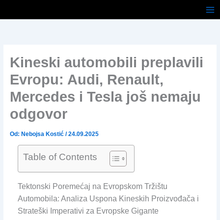
Pređi
na
sadržaj
Kineski automobili preplavili
Evropu: Audi, Renault,
Mercedes i Tesla još nemaju
odgovor
Od:
Nebojsa Kostić
/
24.09.2025
Table of Contents
Tektonski Poremećaj na Evropskom Tržištu
Automobila: Analiza Uspona Kineskih Proizvođača i
Strateški Imperativi za Evropske Gigante