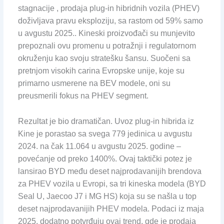
stagnacije , prodaja plug-in hibridnih vozila (PHEV)
doživljava pravu eksploziju, sa rastom od 59% samo
u avgustu 2025.. Kineski proizvođači su munjevito
prepoznali ovu promenu u potražnji i regulatornom
okruženju kao svoju stratešku šansu. Suočeni sa
pretnjom visokih carina Evropske unije, koje su
primarno usmerene na BEV modele, oni su
preusmerili fokus na PHEV segment.
Rezultat je bio dramatičan. Uvoz plug-in hibrida iz
Kine je porastao sa svega 779 jedinica u avgustu
2024. na čak 11.064 u avgustu 2025. godine –
povećanje od preko 1400%. Ovaj taktički potez je
lansirao BYD među deset najprodavanijih brendova
za PHEV vozila u Evropi, sa tri kineska modela (BYD
Seal U, Jaecoo J7 i MG HS) koja su se našla u top
deset najprodavanijih PHEV modela. Podaci iz maja
2025. dodatno potvrđuju ovaj trend, gde je prodaja