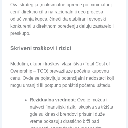
Ova strategija „maksimalne opreme po minimalnoj
ceni“ direktno cilja najracionalniji deo procesa
odlučivanja kupca, čineći da etablirani evropski
konkurenti u direktnom poređenju deluju zastarelo i
preskupo.
Skriveni troškovi i rizici
Međutim, ukupni troškovi vlasništva (Total Cost of
Ownership – TCO) prevazilaze početnu kupovnu
cenu. Ovde se pojavljuju potencijalni nedostaci koji
mogu umanjiti ili potpuno poništiti početnu uštedu.
Rezidualna vrednost:
Ovo je možda i
najveći finansijski rizik. Iskustva sa tržišta
gde su kineski brendovi prisutni duže
vreme pokazuju drastično brži pad