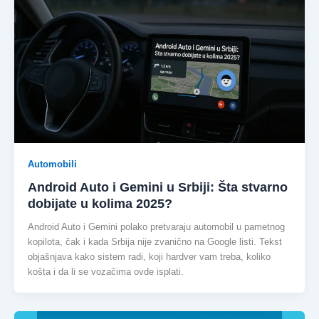
Automobili
Android Auto i Gemini u Srbiji: Šta stvarno
dobijate u kolima 2025?
Android Auto i Gemini polako pretvaraju automobil u pametnog
kopilota, čak i kada Srbija nije zvanično na Google listi. Tekst
objašnjava kako sistem radi, koji hardver vam treba, koliko
košta i da li se vozačima ovde isplati.