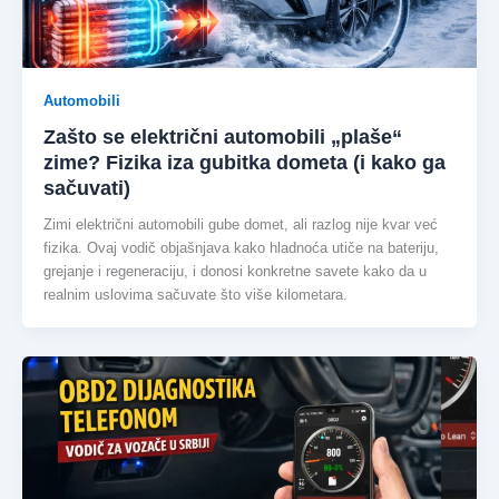
Automobili
Zašto se električni automobili „plaše“
zime? Fizika iza gubitka dometa (i kako ga
sačuvati)
Zimi električni automobili gube domet, ali razlog nije kvar već
fizika. Ovaj vodič objašnjava kako hladnoća utiče na bateriju,
grejanje i regeneraciju, i donosi konkretne savete kako da u
realnim uslovima sačuvate što više kilometara.