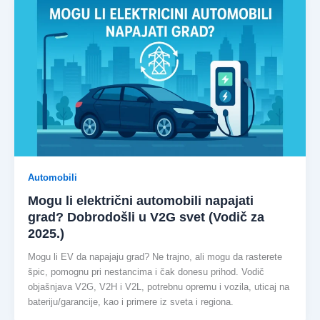
Automobili
Mogu li električni automobili napajati
grad? Dobrodošli u V2G svet (Vodič za
2025.)
Mogu li EV da napajaju grad? Ne trajno, ali mogu da rasterete
špic, pomognu pri nestancima i čak donesu prihod. Vodič
objašnjava V2G, V2H i V2L, potrebnu opremu i vozila, uticaj na
bateriju/garancije, kao i primere iz sveta i regiona.