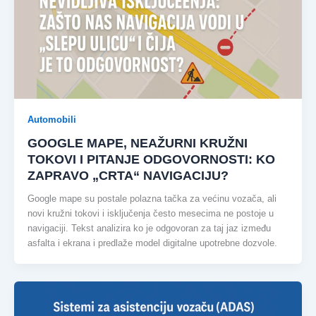
Automobili
GOOGLE MAPE, NEAŽURNI KRUŽNI
TOKOVI I PITANJE ODGOVORNOSTI: KO
ZAPRAVO „CRTA“ NAVIGACIJU?
Google mape su postale polazna tačka za većinu vozača, ali
novi kružni tokovi i isključenja često mesecima ne postoje u
navigaciji. Tekst analizira ko je odgovoran za taj jaz između
asfalta i ekrana i predlaže model digitalne upotrebne dozvole.