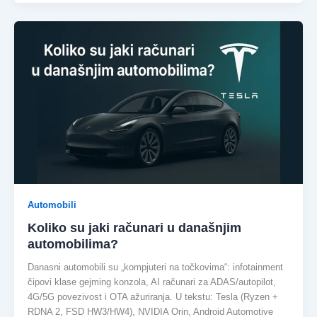
Automobili
Koliko su jaki računari u današnjim
automobilima?
Danasni automobili su „kompjuteri na točkovima“: infotainment
čipovi klase gejming konzola, AI računari za ADAS/autopilot,
4G/5G povezivost i OTA ažuriranja. U tekstu: Tesla (Ryzen +
RDNA 2, FSD HW3/HW4), NVIDIA Orin, Android Automotive