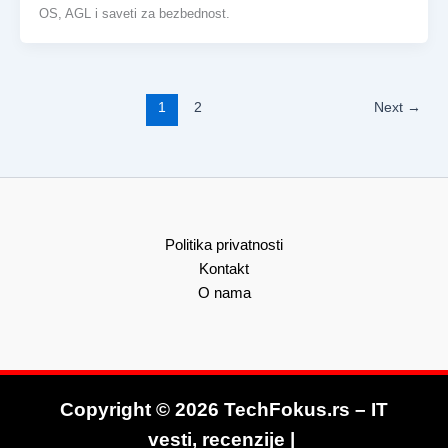
OS, AGL i saveti za bezbednost.
1
2
Next
→
Politika privatnosti
Kontakt
O nama
Copyright © 2026 TechFokus.rs – IT
vesti, recenzije |