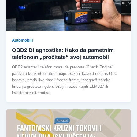
Automobili
OBD2 Dijagnostika: Kako da pametnim
telefonom „pročitate“ svoj automobil
OBD2 adapter i telefon mogu da pretvore “Check Engine”
paniku u konkretne informacije. Saznaj kako da očitaš DTC
kodove, pratiš live data i freeze frame, izbegneš zamke
brisanja grešaka i gde u Srbiji možeš kupiti ELM327 ili
kvalitetnije alternative.