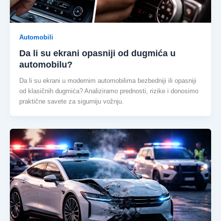
Automobili
Da li su ekrani opasniji od dugmića u
automobilu?
Da li su ekrani u modernim automobilima bezbedniji ili opasniji
od klasičnih dugmića? Analiziramo prednosti, rizike i donosimo
praktične savete za sigurniju vožnju.