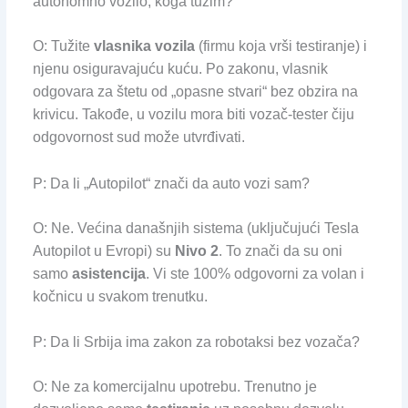
autonomno vozilo, koga tužim?
O: Tužite
vlasnika vozila
(firmu koja vrši testiranje) i
njenu osiguravajuću kuću. Po zakonu, vlasnik
odgovara za štetu od „opasne stvari“ bez obzira na
krivicu. Takođe, u vozilu mora biti vozač-tester čiju
odgovornost sud može utvrđivati.
P: Da li „Autopilot“ znači da auto vozi sam?
O: Ne. Većina današnjih sistema (uključujući Tesla
Autopilot u Evropi) su
Nivo 2
. To znači da su oni
samo
asistencija
. Vi ste 100% odgovorni za volan i
kočnicu u svakom trenutku.
P: Da li Srbija ima zakon za robotaksi bez vozača?
O: Ne za komercijalnu upotrebu. Trenutno je