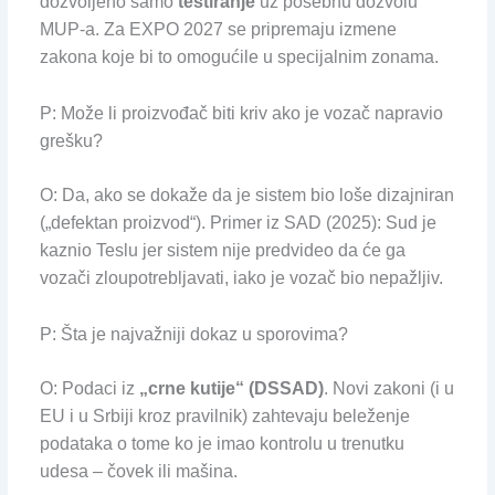
dozvoljeno samo
testiranje
uz posebnu dozvolu
MUP-a. Za EXPO 2027 se pripremaju izmene
zakona koje bi to omogućile u specijalnim zonama.
P: Može li proizvođač biti kriv ako je vozač napravio
grešku?
O: Da, ako se dokaže da je sistem bio loše dizajniran
(„defektan proizvod“). Primer iz SAD (2025): Sud je
kaznio Teslu jer sistem nije predvideo da će ga
vozači zloupotrebljavati, iako je vozač bio nepažljiv.
P: Šta je najvažniji dokaz u sporovima?
O: Podaci iz
„crne kutije“ (DSSAD)
. Novi zakoni (i u
EU i u Srbiji kroz pravilnik) zahtevaju beleženje
podataka o tome ko je imao kontrolu u trenutku
udesa – čovek ili mašina.