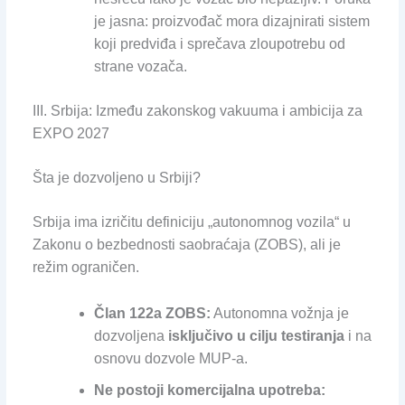
je jasna: proizvođač mora dizajnirati sistem
koji predviđa i sprečava zloupotrebu od
strane vozača.
III. Srbija: Između zakonskog vakuuma i ambicija za
EXPO 2027
Šta je dozvoljeno u Srbiji?
Srbija ima izričitu definiciju „autonomnog vozila“ u
Zakonu o bezbednosti saobraćaja (ZOBS), ali je
režim ograničen.
Član 122a ZOBS:
Autonomna vožnja je
dozvoljena
isključivo u cilju testiranja
i na
osnovu dozvole MUP-a.
Ne postoji komercijalna upotreba: