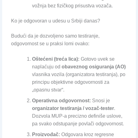
vožnja bez fizičkog prisustva vozača.
Ko je odgovoran u udesu u Srbiji danas?
Budući da je dozvoljeno samo testiranje,
odgovornost se u praksi lomi ovako:
Oštećeni (treća lica):
Gotovo uvek se
naplaćuju od
obaveznog osiguranja (AO)
vlasnika vozila (organizatora testiranja), po
principu objektivne odgovornosti za
„opasnu stvar“.
Operativna odgovornost:
Snosi je
organizator testiranja / vozač-tester
.
Dozvola MUP-a precizno definiše uslove,
pa svako odstupanje povlači odgovornost.
Proizvođač:
Odgovara kroz regresne