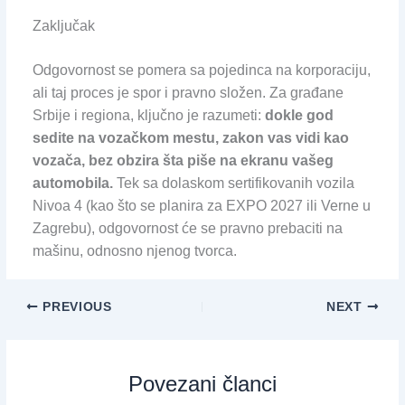
Zaključak
Odgovornost se pomera sa pojedinca na korporaciju,
ali taj proces je spor i pravno složen. Za građane
Srbije i regiona, ključno je razumeti:
dokle god
sedite na vozačkom mestu, zakon vas vidi kao
vozača, bez obzira šta piše na ekranu vašeg
automobila.
Tek sa dolaskom sertifikovanih vozila
Nivoa 4 (kao što se planira za EXPO 2027 ili Verne u
Zagrebu), odgovornost će se pravno prebaciti na
mašinu, odnosno njenog tvorca.
PREVIOUS
NEXT
Povezani članci