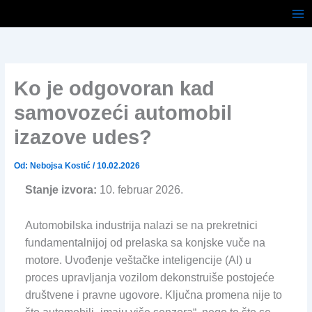
Pređi
na
sadržaj
Ko je odgovoran kad
samovozeći automobil
izazove udes?
Od:
Nebojsa Kostić
/
10.02.2026
Stanje izvora:
10. februar 2026.
Automobilska industrija nalazi se na prekretnici
fundamentalnijoj od prelaska sa konjske vuče na
motore. Uvođenje veštačke inteligencije (AI) u
proces upravljanja vozilom dekonstruiše postojeće
društvene i pravne ugovore. Ključna promena nije to