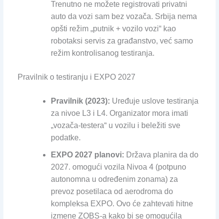
Trenutno ne možete registrovati privatni
auto da vozi sam bez vozača. Srbija nema
opšti režim „putnik + vozilo vozi“ kao
robotaksi servis za građanstvo, već samo
režim kontrolisanog testiranja.
Pravilnik o testiranju i EXPO 2027
Pravilnik (2023):
Uređuje uslove testiranja
za nivoe L3 i L4. Organizator mora imati
„vozača-testera“ u vozilu i beležiti sve
podatke.
EXPO 2027 planovi:
Država planira da do
2027. omogući vozila Nivoa 4 (potpuno
autonomna u određenim zonama) za
prevoz posetilaca od aerodroma do
kompleksa EXPO. Ovo će zahtevati hitne
izmene ZOBS-a kako bi se omogućila