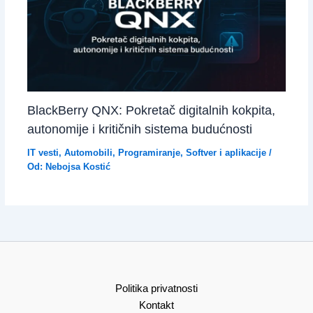
BlackBerry QNX: Pokretač digitalnih kokpita,
autonomije i kritičnih sistema budućnosti
IT vesti
,
Automobili
,
Programiranje
,
Softver i aplikacije
/
Od:
Nebojsa Kostić
Politika privatnosti
Kontakt