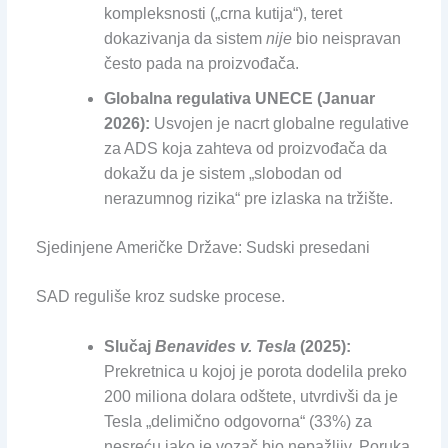
kompleksnosti („crna kutija“), teret
dokazivanja da sistem
nije
bio neispravan
često pada na proizvođača.
Globalna regulativa UNECE (Januar
2026):
Usvojen je nacrt globalne regulative
za ADS koja zahteva od proizvođača da
dokažu da je sistem „slobodan od
nerazumnog rizika“ pre izlaska na tržište.
Sjedinjene Američke Države: Sudski presedani
SAD reguliše kroz sudske procese.
Slučaj
Benavides v. Tesla
(2025):
Prekretnica u kojoj je porota dodelila preko
200 miliona dolara odštete, utvrdivši da je
Tesla „delimično odgovorna“ (33%) za
nesreću iako je vozač bio nepažljiv. Poruka