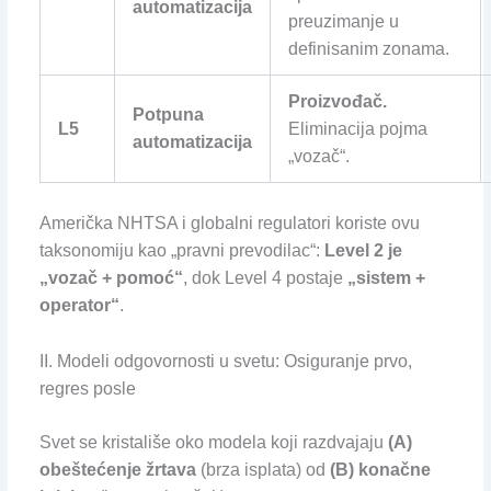
automatizacija
preuzimanje u
definisanim zonama.
Proizvođač.
Potpuna
L5
Eliminacija pojma
automatizacija
„vozač“.
Američka NHTSA i globalni regulatori koriste ovu
taksonomiju kao „pravni prevodilac“:
Level 2 je
„vozač + pomoć“
, dok Level 4 postaje
„sistem +
operator“
.
II. Modeli odgovornosti u svetu: Osiguranje prvo,
regres posle
Svet se kristališe oko modela koji razdvajaju
(A)
obeštećenje žrtava
(brza isplata) od
(B) konačne