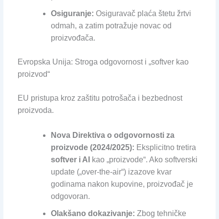
Osiguranje:
Osiguravač plaća štetu žrtvi
odmah, a zatim potražuje novac od
proizvođača.
Evropska Unija: Stroga odgovornost i „softver kao
proizvod“
EU pristupa kroz zaštitu potrošača i bezbednost
proizvoda.
Nova Direktiva o odgovornosti za
proizvode (2024/2025):
Eksplicitno tretira
softver i AI
kao „proizvode“. Ako softverski
update („over-the-air“) izazove kvar
godinama nakon kupovine, proizvođač je
odgovoran.
Olakšano dokazivanje:
Zbog tehničke