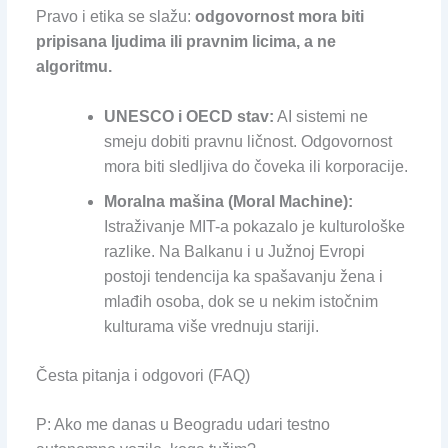
Pravo i etika se slažu:
odgovornost mora biti
pripisana ljudima ili pravnim licima, a ne
algoritmu.
UNESCO i OECD stav:
AI sistemi ne
smeju dobiti pravnu ličnost. Odgovornost
mora biti sledljiva do čoveka ili korporacije.
Moralna mašina (Moral Machine):
Istraživanje MIT-a pokazalo je kulturološke
razlike. Na Balkanu i u Južnoj Evropi
postoji tendencija ka spašavanju žena i
mlađih osoba, dok se u nekim istočnim
kulturama više vrednuju stariji.
Česta pitanja i odgovori (FAQ)
P: Ako me danas u Beogradu udari testno