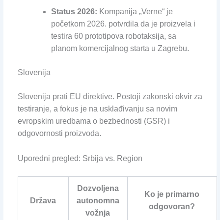
Status 2026:
Kompanija „Verne“ je
početkom 2026. potvrdila da je proizvela i
testira 60 prototipova robotaksija, sa
planom komercijalnog starta u Zagrebu.
Slovenija
Slovenija prati EU direktive. Postoji zakonski okvir za
testiranje, a fokus je na usklađivanju sa novim
evropskim uredbama o bezbednosti (GSR) i
odgovornosti proizvoda.
Uporedni pregled: Srbija vs. Region
Dozvoljena
Ko je primarno
Država
autonomna
odgovoran?
vožnja