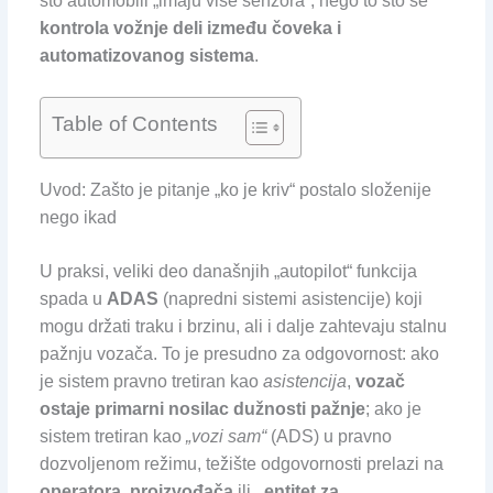
što automobili „imaju više senzora“, nego to što se
kontrola vožnje deli između čoveka i
automatizovanog sistema
.
Table of Contents
Uvod: Zašto je pitanje „ko je kriv“ postalo složenije
nego ikad
U praksi, veliki deo današnjih „autopilot“ funkcija
spada u
ADAS
(napredni sistemi asistencije) koji
mogu držati traku i brzinu, ali i dalje zahtevaju stalnu
pažnju vozača. To je presudno za odgovornost: ako
je sistem pravno tretiran kao
asistencija
,
vozač
ostaje primarni nosilac dužnosti pažnje
; ako je
sistem tretiran kao
„vozi sam“
(ADS) u pravno
dozvoljenom režimu, težište odgovornosti prelazi na
operatora
,
proizvođača
ili
„entitet za