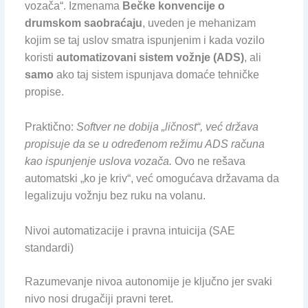
vozača“. Izmenama
Bečke konvencije o
drumskom saobraćaju
, uveden je mehanizam
kojim se taj uslov smatra ispunjenim i kada vozilo
koristi
automatizovani sistem vožnje (ADS)
, ali
samo
ako taj sistem ispunjava domaće tehničke
propise.
Praktično:
Softver ne dobija „ličnost“, već država
propisuje da se u određenom režimu ADS računa
kao ispunjenje uslova vozača.
Ovo ne rešava
automatski „ko je kriv“, već omogućava državama da
legalizuju vožnju bez ruku na volanu.
Nivoi automatizacije i pravna intuicija (SAE
standardi)
Razumevanje nivoa autonomije je ključno jer svaki
nivo nosi drugačiji pravni teret.