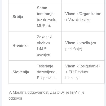
Samo
testiranje
Vlasnik/Organizator
Srbija
(uz dozvolu
+ Vozač tester.
MUP-a).
Zakonski
okvir za
Vlasnik vozila
(za
Hrvatska
L4/L5
prekršaje).
usvojen.
Testiranje
Vlasnik
(osiguranje)
Slovenija
dozvoljeno,
+ EU Product
EU pravila.
Liability.
V. Moralna odgovornost: Zašto „AI je kriv“ nije
odgovor