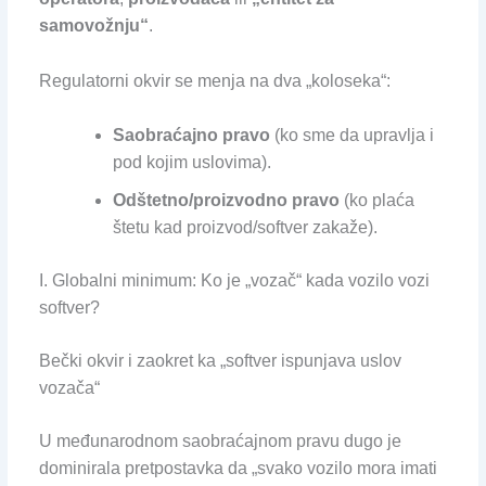
samovožnju“
.
Regulatorni okvir se menja na dva „koloseka“:
Saobraćajno pravo
(ko sme da upravlja i
pod kojim uslovima).
Odštetno/proizvodno pravo
(ko plaća
štetu kad proizvod/softver zakaže).
I. Globalni minimum: Ko je „vozač“ kada vozilo vozi
softver?
Bečki okvir i zaokret ka „softver ispunjava uslov
vozača“
U međunarodnom saobraćajnom pravu dugo je
dominirala pretpostavka da „svako vozilo mora imati