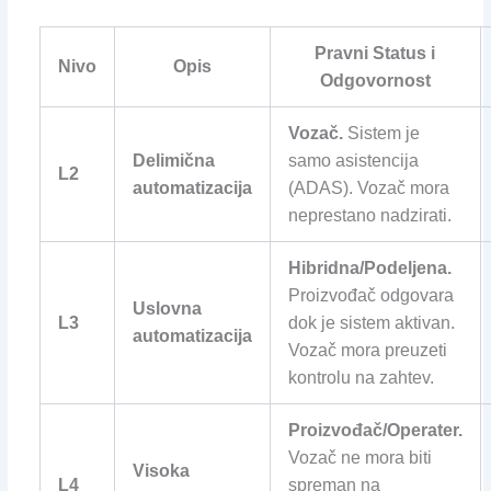
Pravni Status i
Nivo
Opis
Odgovornost
Vozač.
Sistem je
Delimična
samo asistencija
L2
automatizacija
(ADAS). Vozač mora
neprestano nadzirati.
Hibridna/Podeljena.
Proizvođač odgovara
Uslovna
L3
dok je sistem aktivan.
automatizacija
Vozač mora preuzeti
kontrolu na zahtev.
Proizvođač/Operater.
Vozač ne mora biti
Visoka
L4
spreman na