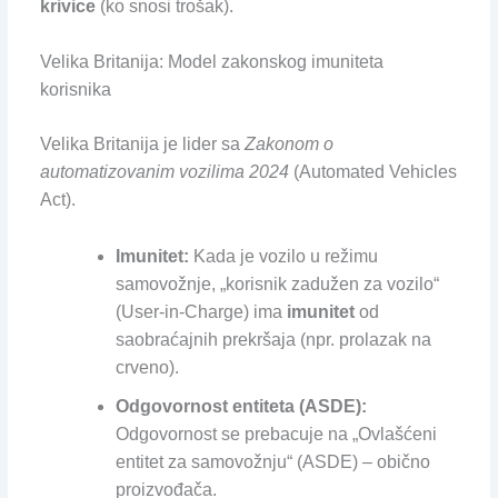
krivice
(ko snosi trošak).
Velika Britanija: Model zakonskog imuniteta
korisnika
Velika Britanija je lider sa
Zakonom o
automatizovanim vozilima 2024
(Automated Vehicles
Act).
Imunitet:
Kada je vozilo u režimu
samovožnje, „korisnik zadužen za vozilo“
(User-in-Charge) ima
imunitet
od
saobraćajnih prekršaja (npr. prolazak na
crveno).
Odgovornost entiteta (ASDE):
Odgovornost se prebacuje na „Ovlašćeni
entitet za samovožnju“ (ASDE) – obično
proizvođača.