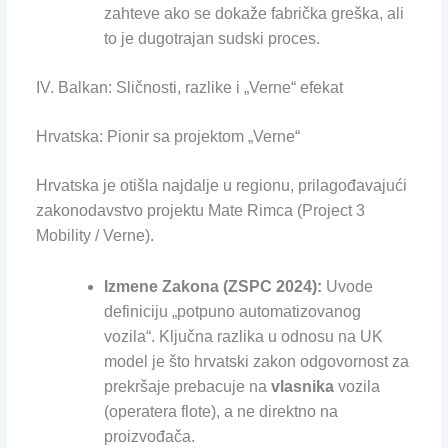
zahteve ako se dokaže fabrička greška, ali
to je dugotrajan sudski proces.
IV. Balkan: Sličnosti, razlike i „Verne“ efekat
Hrvatska: Pionir sa projektom „Verne“
Hrvatska je otišla najdalje u regionu, prilagođavajući
zakonodavstvo projektu Mate Rimca (Project 3
Mobility / Verne).
Izmene Zakona (ZSPC 2024):
Uvode
definiciju „potpuno automatizovanog
vozila“. Ključna razlika u odnosu na UK
model je što hrvatski zakon odgovornost za
prekršaje prebacuje na
vlasnika
vozila
(operatera flote), a ne direktno na
proizvođača.