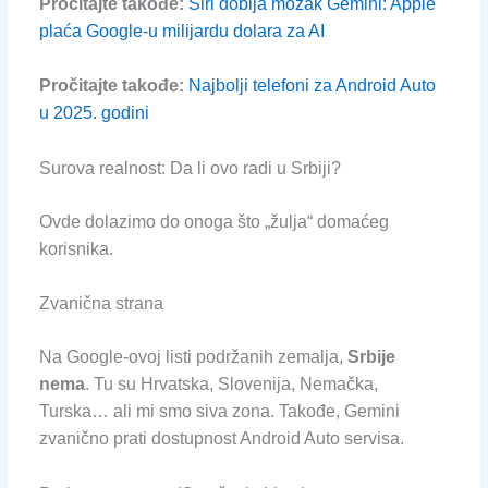
Pročitajte takođe:
Siri dobija mozak Gemini: Apple
plaća Google-u milijardu dolara za AI
Pročitajte takođe:
Najbolji telefoni za Android Auto
u 2025. godini
Surova realnost: Da li ovo radi u Srbiji?
Ovde dolazimo do onoga što „žulja“ domaćeg
korisnika.
Zvanična strana
Na Google-ovoj listi podržanih zemalja,
Srbije
nema
. Tu su Hrvatska, Slovenija, Nemačka,
Turska… ali mi smo siva zona. Takođe, Gemini
zvanično prati dostupnost Android Auto servisa.