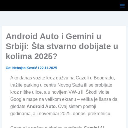
Pređi
na
sadržaj
Android Auto i Gemini u
Srbiji: Šta stvarno dobijate u
kolima 2025?
Od:
Nebojsa Kostić
/
22.11.2025
Ako danas vozite kroz gužvu na Gazeli u Beogradu,
tražite parking u centru Novog Sada ili se probijate
kroz niške ulice, a u novijem VW-u ili Škodi vidite
Google mape na velikom ekranu – velika je šansa da
gledate
Android Auto
. Ovaj sistem postoji
godinama, ali novembar 2025. donosi prekretnicu.