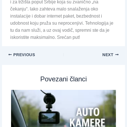
i za tržišta poput Srbije koja su zvanično „na
čekanju“. Iako zahteva malo snalaženja oko
instalacije i dobar internet paket, bezbednost i
udobnost koju pruža su neprocenjivi. Tehnologija je
tu da nam služi, a uz ovaj vodič, spremni ste da je
iskoristite maksimalno. Srećan put!
PREVIOUS
NEXT
Povezani članci