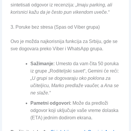
sintetisati odgovor iz recenzija:
„Imaju parking, ali
korisnici kažu da je često pun vikendom uveče.“
3. Poruke bez stresa (Spas od Viber grupa)
Ovo je možda najkorisnija funkcija za Srbiju, gde se
sve dogovara preko Viber i WhatsApp grupa.
Sažimanje:
Umesto da vam čita 50 poruka
iz grupe „Roditeljski savet“, Gemini će reći:
„U grupi se dogovaraju oko poklona za
učiteljicu, Marko predlaže vaučer, a Ana se
ne slaže.“
Pametni odgovori:
Može da predloži
odgovor koji uključuje vaše vreme dolaska
(ETA) jednim dodirom ekrana.