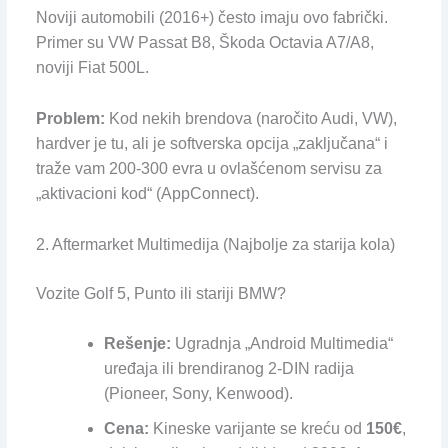
Noviji automobili (2016+) često imaju ovo fabrički.
Primer su VW Passat B8, Škoda Octavia A7/A8,
noviji Fiat 500L.
Problem:
Kod nekih brendova (naročito Audi, VW),
hardver je tu, ali je softverska opcija „zaključana“ i
traže vam 200-300 evra u ovlašćenom servisu za
„aktivacioni kod“ (AppConnect).
2. Aftermarket Multimedija (Najbolje za starija kola)
Vozite Golf 5, Punto ili stariji BMW?
Rešenje:
Ugradnja „Android Multimedia“
uređaja ili brendiranog 2-DIN radija
(Pioneer, Sony, Kenwood).
Cena:
Kineske varijante se kreću od
150€
,