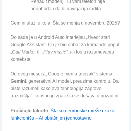
Renault modeli). Tu vam telefon nije
neophodan da bi navigacija radila.
Gemini ulazi u kola: Šta se menja u novembru 2025?
Do sada je u Android Auto interfejsu „živeo“ stari
Google Assistant. On je bio dobar za komande poput
„Call Marko“
ili
„Play music“
, ali loš u razumevanju
konteksta.
Od ovog meseca, Google menja „mozak“ sistema.
Gemini
, generativni AI model, preuzima kontrolu. Da
biste razumeli kako ova tehnologija zapravo
„razmišlja“, korisno je znati šta se dešava u pozadini.
Pročitajte takođe:
Šta su neuronske mreže i kako
funkcionišu – AI objašnjen jednostavno