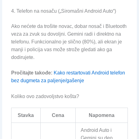
4. Telefon na nosaču („Siromašni Android Auto“)
Ako nećete da trošite novac, dobar nosač i Bluetooth
veza za zvuk su dovoljni. Gemini radi i direktno na
telefonu. Funkcionalno je slično (80%), ali ekran je
manji i policija vas može strože gledati ako ga
dodirujete.
Pročitajte takođe:
Kako restartovati Android telefon
bez dugmeta za paljenje/gašenje
Koliko ovo zadovoljstvo košta?
Stavka
Cena
Napomena
Android Auto i
Gemini su deo