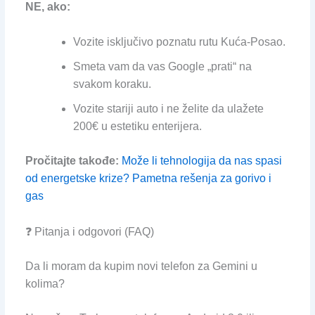
NE, ako:
Vozite isključivo poznatu rutu Kuća-Posao.
Smeta vam da vas Google „prati“ na
svakom koraku.
Vozite stariji auto i ne želite da ulažete
200€ u estetiku enterijera.
Pročitajte takođe:
Može li tehnologija da nas spasi
od energetske krize? Pametna rešenja za gorivo i
gas
❓ Pitanja i odgovori (FAQ)
Da li moram da kupim novi telefon za Gemini u
kolima?