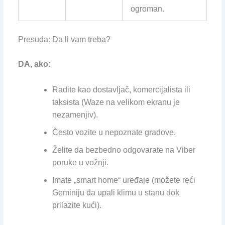
ogroman.
Presuda: Da li vam treba?
DA, ako:
Radite kao dostavljač, komercijalista ili
taksista (Waze na velikom ekranu je
nezamenjiv).
Često vozite u nepoznate gradove.
Želite da bezbedno odgovarate na Viber
poruke u vožnji.
Imate „smart home“ uređaje (možete reći
Geminiju da upali klimu u stanu dok
prilazite kući).