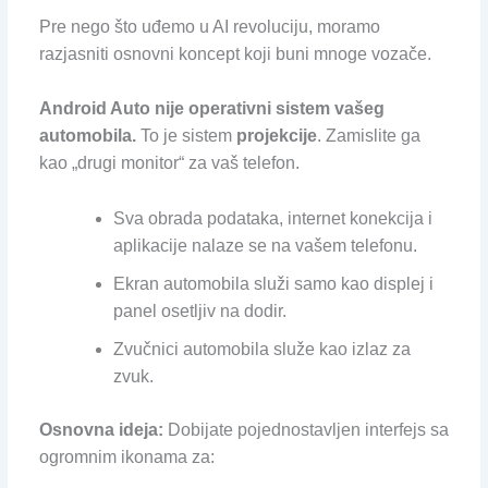
Pre nego što uđemo u AI revoluciju, moramo
razjasniti osnovni koncept koji buni mnoge vozače.
Android Auto nije operativni sistem vašeg
automobila.
To je sistem
projekcije
. Zamislite ga
kao „drugi monitor“ za vaš telefon.
Sva obrada podataka, internet konekcija i
aplikacije nalaze se na vašem telefonu.
Ekran automobila služi samo kao displej i
panel osetljiv na dodir.
Zvučnici automobila služe kao izlaz za
zvuk.
Osnovna ideja:
Dobijate pojednostavljen interfejs sa
ogromnim ikonama za: