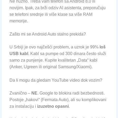
Ne nužno. Treba vam telefon sa Android 8.0 ili
novijim. Ipak, za brži odziv AI asistenta, preporučuju
se telefoni srednje ili više klase sa više RAM
memorije.
Zašto mi se Android Auto stalno prekida?
U Srbiji je ovo najčešći problem, a uzrok je 99%
loš
USB kabl
. Kabl sa pumpe od 300 dinara često služi
samo za punjenje. Kupite kvalitetan „Data“ kabl
(Anker, Ugreen ili original Samsung/Xiaomi).
Da li mogu da gledam YouTube video dok vozim?
Zvanično –
NE
. Google to blokira radi bezbednosti.
Postoje „hakovi“ (Fermata Auto), ali su komplikovani
za instalaciju i
izuzetno opasni
.