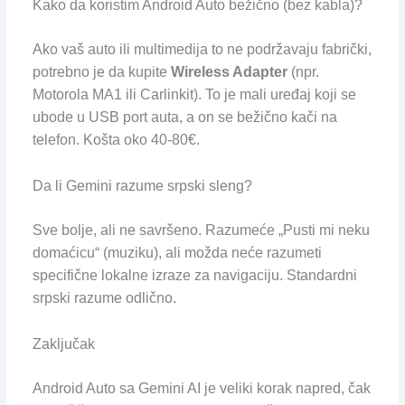
Kako da koristim Android Auto bežično (bez kabla)?
Ako vaš auto ili multimedija to ne podržavaju fabrički,
potrebno je da kupite
Wireless Adapter
(npr.
Motorola MA1 ili Carlinkit). To je mali uređaj koji se
ubode u USB port auta, a on se bežično kači na
telefon. Košta oko 40-80€.
Da li Gemini razume srpski sleng?
Sve bolje, ali ne savršeno. Razumeće „Pusti mi neku
domaćicu“ (muziku), ali možda neće razumeti
specifične lokalne izraze za navigaciju. Standardni
srpski razume odlično.
Zaključak
Android Auto sa Gemini AI je veliki korak napred, čak