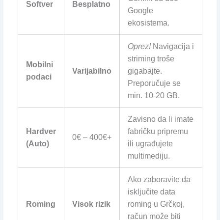
Softver
Besplatno
Google
ekosistema.
Oprez!
Navigacija i
striming troše
Mobilni
Varijabilno
gigabajte.
podaci
Preporučuje se
min. 10-20 GB.
Zavisno da li imate
Hardver
fabričku pripremu
0€ – 400€+
(Auto)
ili ugrađujete
multimediju.
Ako zaboravite da
isključite data
Roming
Visok rizik
roming u Grčkoj,
račun može biti