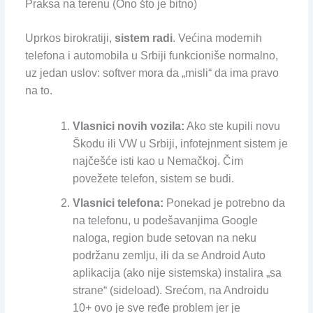
Praksa na terenu (Ono što je bitno)
Uprkos birokratiji,
sistem radi
. Većina modernih
telefona i automobila u Srbiji funkcioniše normalno,
uz jedan uslov: softver mora da „misli“ da ima pravo
na to.
Vlasnici novih vozila:
Ako ste kupili novu
Škodu ili VW u Srbiji, infotejnment sistem je
najčešće isti kao u Nemačkoj. Čim
povežete telefon, sistem se budi.
Vlasnici telefona:
Ponekad je potrebno da
na telefonu, u podešavanjima Google
naloga, region bude setovan na neku
podržanu zemlju, ili da se Android Auto
aplikacija (ako nije sistemska) instalira „sa
strane“ (sideload). Srećom, na Androidu
10+ ovo je sve ređe problem jer je