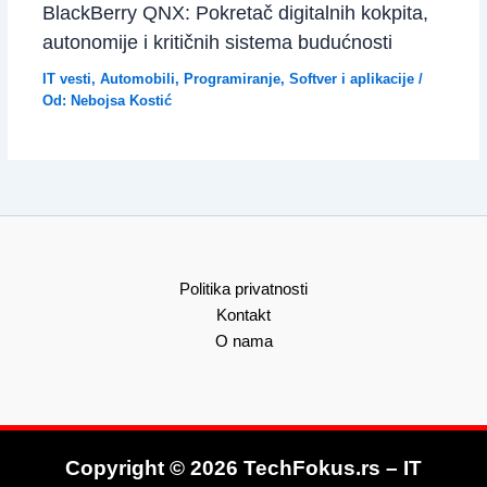
BlackBerry QNX: Pokretač digitalnih kokpita,
autonomije i kritičnih sistema budućnosti
IT vesti
,
Automobili
,
Programiranje
,
Softver i aplikacije
/
Od:
Nebojsa Kostić
Politika privatnosti
Kontakt
O nama
Copyright © 2026 TechFokus.rs – IT