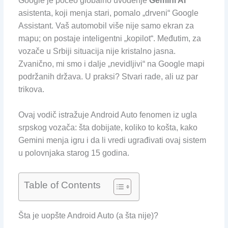
Google je počeo globalno uvođenje
Gemini AI
asistenta, koji menja stari, pomalo „drveni“ Google
Assistant. Vaš automobil više nije samo ekran za
mapu; on postaje inteligentni „kopilot“. Međutim, za
vozače u Srbiji situacija nije kristalno jasna.
Zvanično, mi smo i dalje „nevidljivi“ na Google mapi
podržanih država. U praksi? Stvari rade, ali uz par
trikova.
Ovaj vodič istražuje Android Auto fenomen iz ugla
srpskog vozača: šta dobijate, koliko to košta, kako
Gemini menja igru i da li vredi ugrađivati ovaj sistem
u polovnjaka starog 15 godina.
Table of Contents
Šta je uopšte Android Auto (a šta nije)?