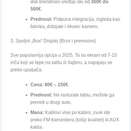
dok brendirani uređaji idu od
300€ do
500€
.
Prednost:
Potpuna integracija, izgleda kao
fabrika, dobijate i rikverc kameru.
3. Spoljni „Box“ Displej (Brzo i prenosivo)
Sve popularnija opcija u 2025. To su ekrani od 7-10
inča koji se lepe na tablu ili šajbnu, a napajaju se
preko upaljača.
Cena:
80€ – 150€
.
Prednost:
Ne rasturate tablu, možete ga
preneti u drugi auto.
Mana:
Kablovi vise po kabini, zvuk ide
preko FM transmitera (lošiji kvalitet) ili AUX
kabla.