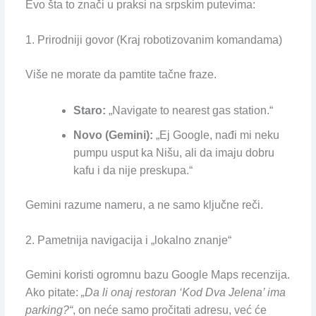
Evo šta to znači u praksi na srpskim putevima:
1. Prirodniji govor (Kraj robotizovanim komandama)
Više ne morate da pamtite tačne fraze.
Staro:
„Navigate to nearest gas station.“
Novo (Gemini):
„Ej Google, nađi mi neku
pumpu usput ka Nišu, ali da imaju dobru
kafu i da nije preskupa.“
Gemini razume nameru, a ne samo ključne reči.
2. Pametnija navigacija i „lokalno znanje“
Gemini koristi ogromnu bazu Google Maps recenzija.
Ako pitate:
„Da li onaj restoran ‘Kod Dva Jelena’ ima
parking?“
, on neće samo pročitati adresu, već će