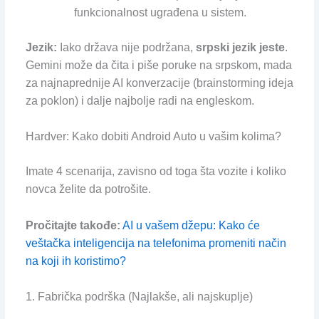
funkcionalnost ugrađena u sistem.
Jezik:
Iako država nije podržana,
srpski jezik jeste
.
Gemini može da čita i piše poruke na srpskom, mada
za najnaprednije AI konverzacije (brainstorming ideja
za poklon) i dalje najbolje radi na engleskom.
Hardver: Kako dobiti Android Auto u vašim kolima?
Imate 4 scenarija, zavisno od toga šta vozite i koliko
novca želite da potrošite.
Pročitajte takođe:
AI u vašem džepu: Kako će
veštačka inteligencija na telefonima promeniti način
na koji ih koristimo?
1. Fabrička podrška (Najlakše, ali najskuplje)