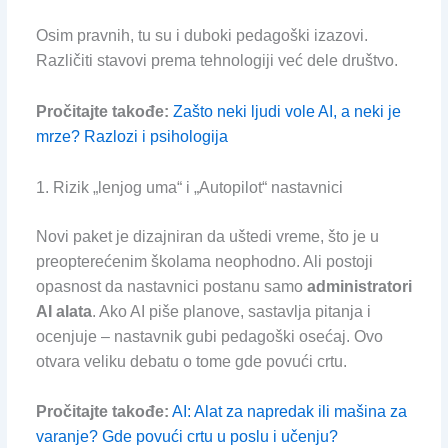
Osim pravnih, tu su i duboki pedagoški izazovi.
Različiti stavovi prema tehnologiji već dele društvo.
Pročitajte takođe:
Zašto neki ljudi vole AI, a neki je
mrze? Razlozi i psihologija
1. Rizik „lenjog uma“ i „Autopilot“ nastavnici
Novi paket je dizajniran da uštedi vreme, što je u
preopterećenim školama neophodno. Ali postoji
opasnost da nastavnici postanu samo
administratori
AI alata
. Ako AI piše planove, sastavlja pitanja i
ocenjuje – nastavnik gubi pedagoški osećaj. Ovo
otvara veliku debatu o tome gde povući crtu.
Pročitajte takođe:
AI: Alat za napredak ili mašina za
varanje? Gde povući crtu u poslu i učenju?