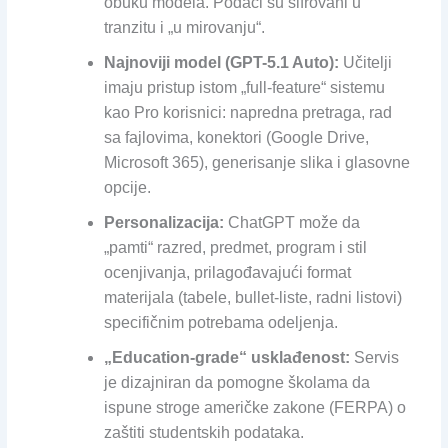
obuku modela. Podaci su šifrovani u
tranzitu i „u mirovanju“.
Najnoviji model (GPT-5.1 Auto):
Učitelji
imaju pristup istom „full-feature“ sistemu
kao Pro korisnici: napredna pretraga, rad
sa fajlovima, konektori (Google Drive,
Microsoft 365), generisanje slika i glasovne
opcije.
Personalizacija:
ChatGPT može da
„pamti“ razred, predmet, program i stil
ocenjivanja, prilagođavajući format
materijala (tabele, bullet-liste, radni listovi)
specifičnim potrebama odeljenja.
„Education-grade“ usklađenost:
Servis
je dizajniran da pomogne školama da
ispune stroge američke zakone (FERPA) o
zaštiti studentskih podataka.