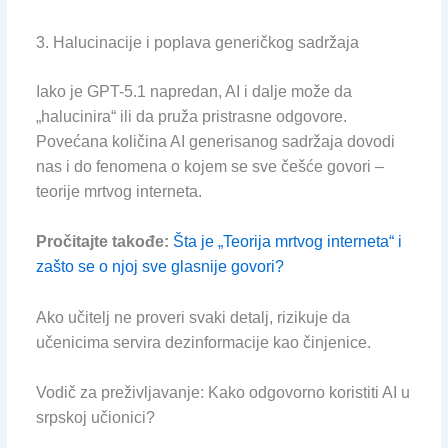
3. Halucinacije i poplava generičkog sadržaja
Iako je GPT-5.1 napredan, AI i dalje može da
„halucinira“ ili da pruža pristrasne odgovore.
Povećana količina AI generisanog sadržaja dovodi
nas i do fenomena o kojem se sve češće govori –
teorije mrtvog interneta.
Pročitajte takođe:
Šta je „Teorija mrtvog interneta“ i
zašto se o njoj sve glasnije govori?
Ako učitelj ne proveri svaki detalj, rizikuje da
učenicima servira dezinformacije kao činjenice.
Vodič za preživljavanje: Kako odgovorno koristiti AI u
srpskoj učionici?