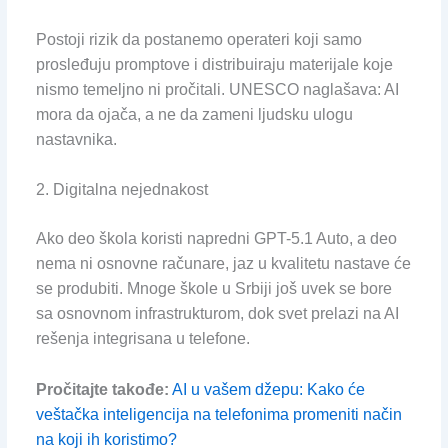
Postoji rizik da postanemo operateri koji samo
prosleđuju promptove i distribuiraju materijale koje
nismo temeljno ni pročitali. UNESCO naglašava: AI
mora da ojača, a ne da zameni ljudsku ulogu
nastavnika.
2. Digitalna nejednakost
Ako deo škola koristi napredni GPT-5.1 Auto, a deo
nema ni osnovne računare, jaz u kvalitetu nastave će
se produbiti. Mnoge škole u Srbiji još uvek se bore
sa osnovnom infrastrukturom, dok svet prelazi na AI
rešenja integrisana u telefone.
Pročitajte takođe:
AI u vašem džepu: Kako će
veštačka inteligencija na telefonima promeniti način
na koji ih koristimo?