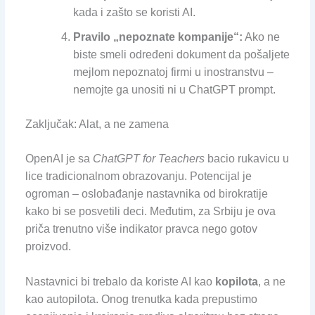
kada i zašto se koristi AI.
Pravilo „nepoznate kompanije“:
Ako ne
biste smeli određeni dokument da pošaljete
mejlom nepoznatoj firmi u inostranstvu –
nemojte ga unositi ni u ChatGPT prompt.
Zaključak: Alat, a ne zamena
OpenAI je sa
ChatGPT for Teachers
bacio rukavicu u
lice tradicionalnom obrazovanju. Potencijal je
ogroman – oslobađanje nastavnika od birokratije
kako bi se posvetili deci. Međutim, za Srbiju je ova
priča trenutno više indikator pravca nego gotov
proizvod.
Nastavnici bi trebalo da koriste AI kao
kopilota
, a ne
kao autopilota. Onog trenutka kada prepustimo