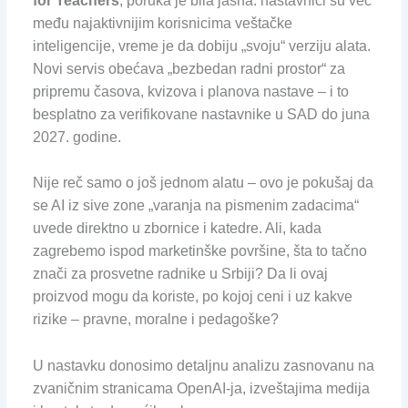
for Teachers
, poruka je bila jasna: nastavnici su već
među najaktivnijim korisnicima veštačke
inteligencije, vreme je da dobiju „svoju“ verziju alata.
Novi servis obećava „bezbedan radni prostor“ za
pripremu časova, kvizova i planova nastave – i to
besplatno za verifikovane nastavnike u SAD do juna
2027. godine.
Nije reč samo o još jednom alatu – ovo je pokušaj da
se AI iz sive zone „varanja na pismenim zadacima“
uvede direktno u zbornice i katedre. Ali, kada
zagrebemo ispod marketinške površine, šta to tačno
znači za prosvetne radnike u Srbiji? Da li ovaj
proizvod mogu da koriste, po kojoj ceni i uz kakve
rizike – pravne, moralne i pedagoške?
U nastavku donosimo detaljnu analizu zasnovanu na
zvaničnim stranicama OpenAI-ja, izveštajima medija