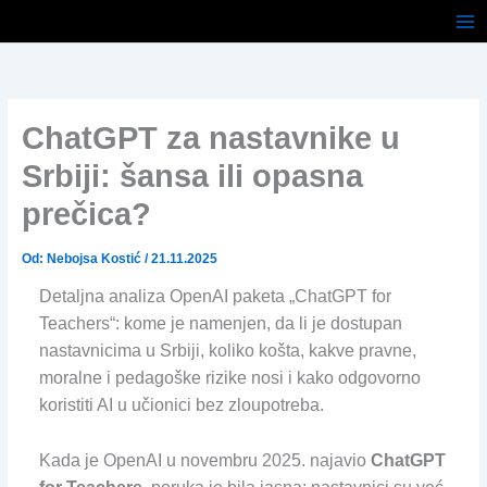
Pređi
na
sadržaj
ChatGPT za nastavnike u
Srbiji: šansa ili opasna
prečica?
Od:
Nebojsa Kostić
/
21.11.2025
Detaljna analiza OpenAI paketa „ChatGPT for
Teachers“: kome je namenjen, da li je dostupan
nastavnicima u Srbiji, koliko košta, kakve pravne,
moralne i pedagoške rizike nosi i kako odgovorno
koristiti AI u učionici bez zloupotreba.
Kada je OpenAI u novembru 2025. najavio
ChatGPT