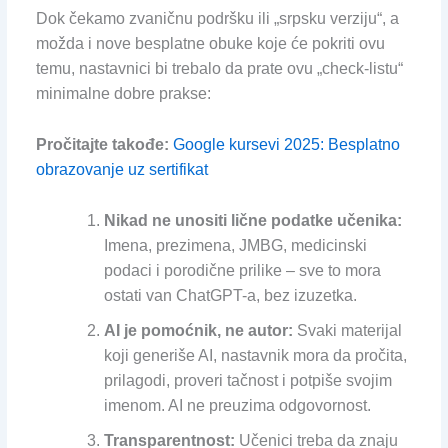
Dok čekamo zvaničnu podršku ili „srpsku verziju“, a
možda i nove besplatne obuke koje će pokriti ovu
temu, nastavnici bi trebalo da prate ovu „check-listu“
minimalne dobre prakse:
Pročitajte takođe:
Google kursevi 2025: Besplatno
obrazovanje uz sertifikat
Nikad ne unositi lične podatke učenika:
Imena, prezimena, JMBG, medicinski
podaci i porodične prilike – sve to mora
ostati van ChatGPT-a, bez izuzetka.
AI je pomoćnik, ne autor:
Svaki materijal
koji generiše AI, nastavnik mora da pročita,
prilagodi, proveri tačnost i potpiše svojim
imenom. AI ne preuzima odgovornost.
Transparentnost:
Učenici treba da znaju