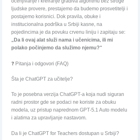
ocenjivanje i kreiranje gradiva algoritmu bez stroge
ljudske provere, prestajemo da budemo prosvetitelji i
postajemo korisnici. Dok pravila, obuke i
institucionalna podrška u Srbiji kasne, na
pojedincima je da povuku crvenu liniju i zapitaju se:
„Da li ovaj alat služi nama i učenicima, ili mi
polako počinjemo da služimo njemu?“
❓ Pitanja i odgovori (FAQ)
Šta je ChatGPT za učitelje?
To je posebna verzija ChatGPT-a koja nudi siguran
radni prostor gde se podaci ne koriste za obuku
modela, uz pristup naprednom GPT-5.1 Auto modelu
i alatima za upravljanje nastavom.
Da li je ChatGPT for Teachers dostupan u Srbiji?