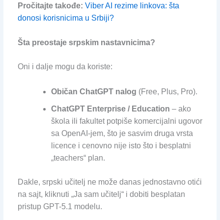
Pročitajte takođe:
Viber AI rezime linkova: šta
donosi korisnicima u Srbiji?
Šta preostaje srpskim nastavnicima?
Oni i dalje mogu da koriste:
Običan ChatGPT nalog
(Free, Plus, Pro).
ChatGPT Enterprise / Education
– ako
škola ili fakultet potpiše komercijalni ugovor
sa OpenAI-jem, što je sasvim druga vrsta
licence i cenovno nije isto što i besplatni
„teachers“ plan.
Dakle, srpski učitelj ne može danas jednostavno otići
na sajt, kliknuti „Ja sam učitelj“ i dobiti besplatan
pristup GPT-5.1 modelu.