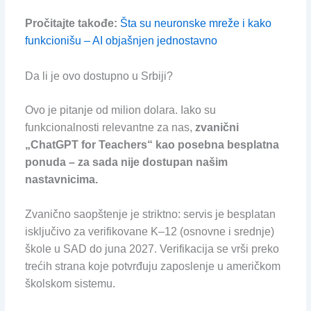
Pročitajte takođe:
Šta su neuronske mreže i kako
funkcionišu – AI objašnjen jednostavno
Da li je ovo dostupno u Srbiji?
Ovo je pitanje od milion dolara. Iako su
funkcionalnosti relevantne za nas,
zvanični
„ChatGPT for Teachers“ kao posebna besplatna
ponuda – za sada nije dostupan našim
nastavnicima.
Zvanično saopštenje je striktno: servis je besplatan
isključivo za verifikovane K–12 (osnovne i srednje)
škole u SAD do juna 2027. Verifikacija se vrši preko
trećih strana koje potvrđuju zaposlenje u američkom
školskom sistemu.