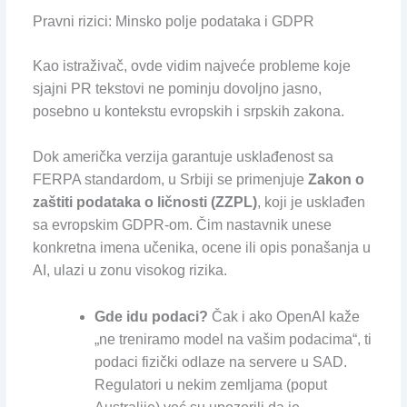
Pravni rizici: Minsko polje podataka i GDPR
Kao istraživač, ovde vidim najveće probleme koje
sjajni PR tekstovi ne pominju dovoljno jasno,
posebno u kontekstu evropskih i srpskih zakona.
Dok američka verzija garantuje usklađenost sa
FERPA standardom, u Srbiji se primenjuje
Zakon o
zaštiti podataka o ličnosti (ZZPL)
, koji je usklađen
sa evropskim GDPR-om. Čim nastavnik unese
konkretna imena učenika, ocene ili opis ponašanja u
AI, ulazi u zonu visokog rizika.
Gde idu podaci?
Čak i ako OpenAI kaže
„ne treniramo model na vašim podacima“, ti
podaci fizički odlaze na servere u SAD.
Regulatori u nekim zemljama (poput