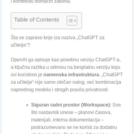
i kontekstu domaćih zakona.
Table of Contents
Šta se zapravo krije iza naziva „ChatGPT za
učitelje“?
OpenAI ga opisuje kao posebnu verziju ChatGPT-a,
a ključna razlika u odnosu na besplatnu verziju koju
svi koristimo je
namenska infrastruktura
. „ChatGPT
za učitelje“ nije samo običan nalog, već kombinacija
naprednog modela i strogih pravila privatnosti:
Siguran radni prostor (Workspace):
Sve
što nastavnik unese – planovi časova,
materijali, interna dokumentacija –
podrazumevano se ne koristi za dodatnu