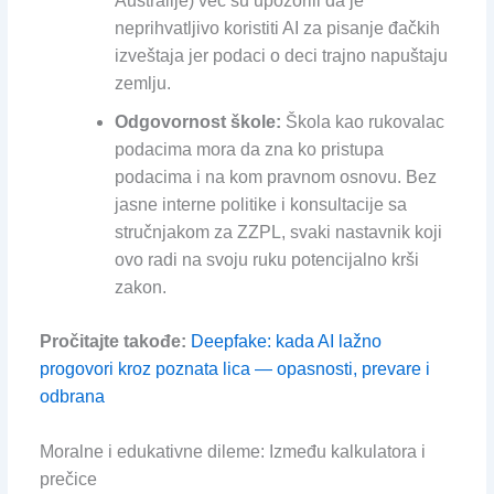
Australije) već su upozorili da je
neprihvatljivo koristiti AI za pisanje đačkih
izveštaja jer podaci o deci trajno napuštaju
zemlju.
Odgovornost škole:
Škola kao rukovalac
podacima mora da zna ko pristupa
podacima i na kom pravnom osnovu. Bez
jasne interne politike i konsultacije sa
stručnjakom za ZZPL, svaki nastavnik koji
ovo radi na svoju ruku potencijalno krši
zakon.
Pročitajte takođe:
Deepfake: kada AI lažno
progovori kroz poznata lica — opasnosti, prevare i
odbrana
Moralne i edukativne dileme: Između kalkulatora i
prečice